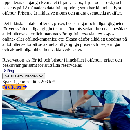
uppdateras en gång i kvartalet (1 jan., 1 apr., 1 juli och 1 okt.) och
baseras på 12 månaders data från uppdrag som har fått minst fyra
offerter. Priserna är inklusive moms och andra eventuella avgifter.
Det faktiska antalet offerter, priser, besparingar och tillgängligheten
för verkstäders tillgänglighet kan ha ändrats sedan du senast besökte
autobutler.se eller fick marknadsföring från oss via t.ex. e-post,
online- eller offlinekampanjer, etc. Skapa därför alltid ett uppdrag på
autobutler.se för att se aktuella tillgängliga priser och besparingar
och aktuell tillgänlihet hos valda verkstäder.
Reservation tas för fel och brister i innehållet i offerten, priser och
beskrivningar samt för slutsålda reservdelar.
Stäng
Se alla erbjudanden
Spara i genomsnitt 3 203 kr*
Få offerter