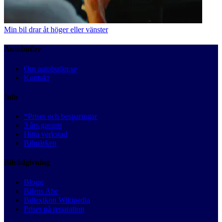
Min bil drar åt höger eller vänster
Autobutler
Om autobutler.se
Kontakt
Info
*Priser och besparingar
3 års garanti
Hitta verkstad
Bilmärken
Bilrådgivning
Blogg
Bilens Abc
Billexikon Wikipedia
Priser på reparation