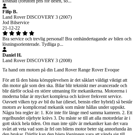
kostnad (förutom pris för delen, so...
Filip B.
Land Rover DISCOVERY 3 (2007)
Jod Bilservice
21-12-22
Bra service och trevlig personal! Bra omhändertagande av bilen och
lösningsorienterade. Tydliga p...
Daniel H.
Land Rover DISCOVERY 3 (2008)
Ta hand om motorn på din Land Rover Range Rover Evoque
För att få den bästa körupplevelsen är det såklart väldigt viktigt att
din motor går som den ska. Bilar blir tekniskt mer avancerade och
blir därför också en större utmaning för mekanikerna. Motorerna i
moderna bilar är mycket komplexa och kräver frekvent service.
Oavsett vilken typ av bil du har (diesel, bensin eller hybrid) så består
motorn av komplicerad mekanik som måste hållas under uppsikt.
Några bra regler är: 1. Kör inte för länge med samma kamrem. 2. Ett
regelbundet oljebyte krävs 3. Du måste se till att alla motordelar är i
gott skick hela tiden. Om man inte själv är mekaniker kan det vara
svårt att veta vad som är fel om bilens motor beter sig annorlunda än
den brukar. Därför kan den bästa lösningen vara att vända sig till