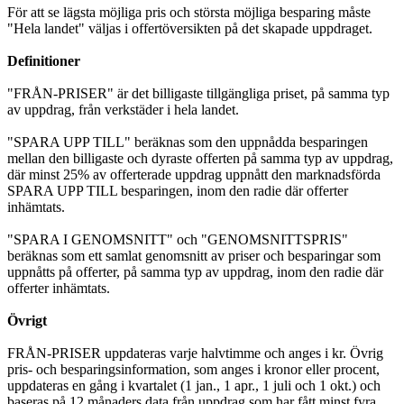
För att se lägsta möjliga pris och största möjliga besparing måste
"Hela landet" väljas i offertöversikten på det skapade uppdraget.
Definitioner
"FRÅN-PRISER" är det billigaste tillgängliga priset, på samma typ
av uppdrag, från verkstäder i hela landet.
"SPARA UPP TILL" beräknas som den uppnådda besparingen
mellan den billigaste och dyraste offerten på samma typ av uppdrag,
där minst 25% av offerterade uppdrag uppnått den marknadsförda
SPARA UPP TILL besparingen, inom den radie där offerter
inhämtats.
"SPARA I GENOMSNITT" och "GENOMSNITTSPRIS"
beräknas som ett samlat genomsnitt av priser och besparingar som
uppnåtts på offerter, på samma typ av uppdrag, inom den radie där
offerter inhämtats.
Övrigt
FRÅN-PRISER uppdateras varje halvtimme och anges i kr. Övrig
pris- och besparingsinformation, som anges i kronor eller procent,
uppdateras en gång i kvartalet (1 jan., 1 apr., 1 juli och 1 okt.) och
baseras på 12 månaders data från uppdrag som har fått minst fyra