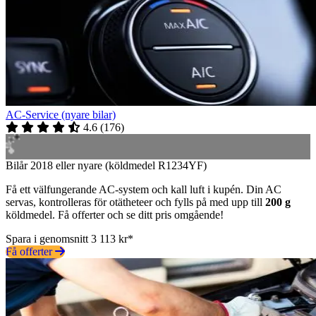
AC-Service (nyare bilar)
4.6
(
176
)
Bilår 2018 eller nyare (köldmedel R1234YF)
Få ett välfungerande AC-system och kall luft i kupén. Din AC
servas, kontrolleras för otätheteer och fylls på med upp till
200 g
köldmedel. Få offerter och se ditt pris omgående!
Spara i genomsnitt 3 113 kr*
Få offerter