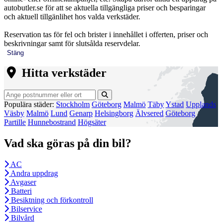
autobutler.se för att se aktuella tillgängliga priser och besparingar
och aktuell tillgänlihet hos valda verkstäder.
Reservation tas för fel och brister i innehållet i offerten, priser och
beskrivningar samt för slutsålda reservdelar.
Stäng
Hitta verkstäder
Populära städer:
Stockholm
Göteborg
Malmö
Täby
Ystad
Upplands
Väsby
Malmö
Lund
Genarp
Helsingborg
Älvsered
Göteborg
Partille
Hunnebostrand
Högsäter
Vad ska göras på din bil?
AC
Andra uppdrag
Avgaser
Batteri
Besiktning och förkontroll
Bilservice
Bilvård