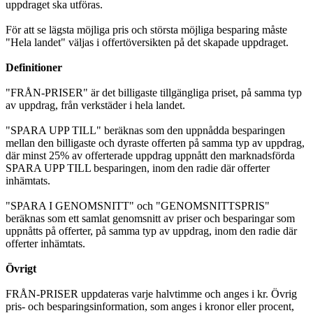
uppdraget ska utföras.
För att se lägsta möjliga pris och största möjliga besparing måste
"Hela landet" väljas i offertöversikten på det skapade uppdraget.
Definitioner
"FRÅN-PRISER" är det billigaste tillgängliga priset, på samma typ
av uppdrag, från verkstäder i hela landet.
"SPARA UPP TILL" beräknas som den uppnådda besparingen
mellan den billigaste och dyraste offerten på samma typ av uppdrag,
där minst 25% av offerterade uppdrag uppnått den marknadsförda
SPARA UPP TILL besparingen, inom den radie där offerter
inhämtats.
"SPARA I GENOMSNITT" och "GENOMSNITTSPRIS"
beräknas som ett samlat genomsnitt av priser och besparingar som
uppnåtts på offerter, på samma typ av uppdrag, inom den radie där
offerter inhämtats.
Övrigt
FRÅN-PRISER uppdateras varje halvtimme och anges i kr. Övrig
pris- och besparingsinformation, som anges i kronor eller procent,