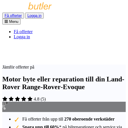
Få offerter
Logga in
Menu
Få offerter
Logga in
Jämför offerter på
Motor byte eller reparation till din Land-
Rover Range-Rover-Evoque
4.8
(
5
)
Få offerter från upp till
270 oberoende verkstäder
Spara upp till 60%
* på bilreparationer och service via