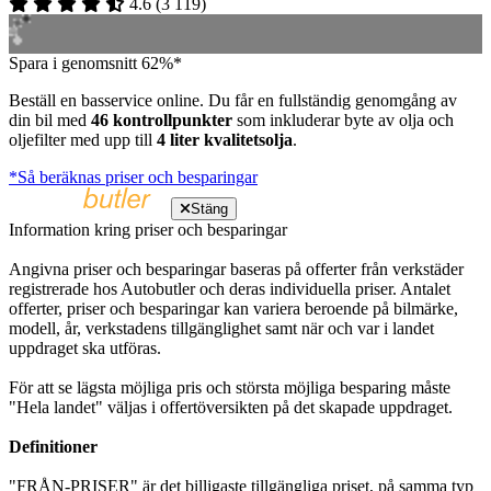
4.6
(
3 119
)
Spara i genomsnitt 62%*
Beställ en basservice online. Du får en fullständig genomgång av
din bil med
46 kontrollpunkter
som inkluderar byte av olja och
oljefilter med upp till
4 liter kvalitetsolja
.
*Så beräknas priser och besparingar
Stäng
Information kring priser och besparingar
Angivna priser och besparingar baseras på offerter från verkstäder
registrerade hos Autobutler och deras individuella priser. Antalet
offerter, priser och besparingar kan variera beroende på bilmärke,
modell, år, verkstadens tillgänglighet samt när och var i landet
uppdraget ska utföras.
För att se lägsta möjliga pris och största möjliga besparing måste
"Hela landet" väljas i offertöversikten på det skapade uppdraget.
Definitioner
"FRÅN-PRISER" är det billigaste tillgängliga priset, på samma typ