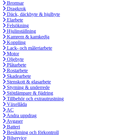
Bromsar
Dragkrok
Däck, däckbyte & hjulbyte
Elarbete
Felsökning
Hjulinställning
Kamrem & kamkedja
Koppling
Lack- och måleriarbete
Motor
Oljebyte
Plåtarbete
Rostarbete
Skadearbete
Stenskott & glasarbete
Styrning & underrede
Stötdämpare & fjädring
Tillbehör och extrautrustning
Växellåda
AC
Andra uppdrag
Avgaser
Batteri
Besiktning och förkontroll
Bilservice