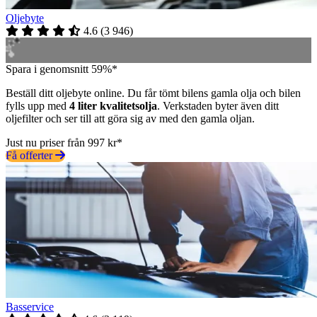
Oljebyte
4.6
(
3 946
)
Spara i genomsnitt 59%*
Beställ ditt oljebyte online. Du får tömt bilens gamla olja och bilen
fylls upp med
4 liter kvalitetsolja
. Verkstaden byter även ditt
oljefilter och ser till att göra sig av med den gamla oljan.
Just nu priser från 997 kr*
Få offerter
Basservice