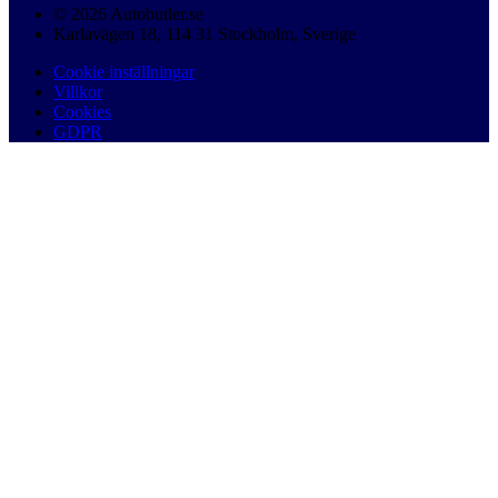
© 2026 Autobutler.se
Karlavägen 18, 114 31 Stockholm, Sverige
Cookie inställningar
Villkor
Cookies
GDPR