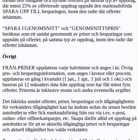
mellan den billigaste och dyraste offerten på samma typ av uppdrag,
där minst 25% av offerterade uppdrag uppnått den marknadsförda
SPARA UPP TILL besparingen, inom den radie där offerter
inhämtats.
"SPARA I GENOMSNITT" och "GENOMSNITTSPRIS"
beräknas som ett samlat genomsnitt av priser och besparingar som
uppnåtts på offerter, på samma typ av uppdrag, inom den radie där
offerter inhämtats.
Övrigt
FRÅN-PRISER uppdateras varje halvtimme och anges i kr. Övrig
pris- och besparingsinformation, som anges i kronor eller procent,
uppdateras en gång i kvartalet (1 jan., 1 apr., 1 juli och 1 okt.) och
baseras på 12 månaders data från uppdrag som har fått minst fyra
offerter. Priserna är inklusive moms och andra eventuella avgifter.
Det faktiska antalet offerter, priser, besparingar och tillgängligheten
för verkstäders tillgänglighet kan ha ändrats sedan du senast besökte
autobutler.se eller fick marknadsföring från oss via t.ex. e-post,
online- eller offlinekampanjer, etc. Skapa därför alltid ett uppdrag på
autobutler.se för att se aktuella tillgängliga priser och besparingar
och aktuell tillgänlihet hos valda verkstäder.