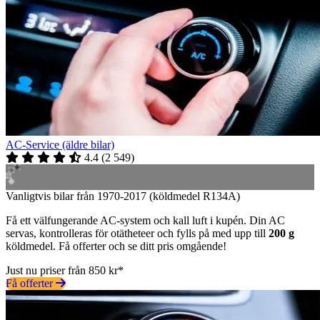
AC-Service (äldre bilar)
4.4
(
2 549
)
Vanligtvis bilar från 1970-2017 (köldmedel R134A)
Få ett välfungerande AC-system och kall luft i kupén. Din AC
servas, kontrolleras för otätheteer och fylls på med upp till
200 g
köldmedel. Få offerter och se ditt pris omgående!
Just nu priser från 850 kr*
Få offerter