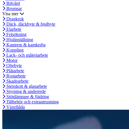
Bilvård
Bromsar
Visa mer
Dragkrok
Däck, däckbyte & hjulbyte
Elarbete
Felsökning
Hjulinställning
Kamrem & kamkedja
Koppling
Lack- och måleriarbete
Motor
Oljebyte
Plåtarbete
Rostarbete
Skadearbete
Stenskott & glasarbete
Styrning & underrede
Stötdämpare & fjädring
Tillbehör och extrautrustning
Växellåda