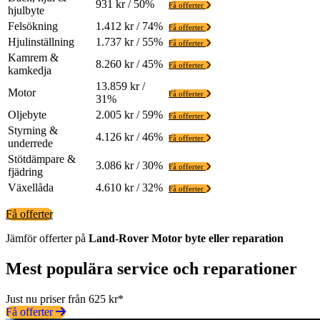
931 kr / 50%
Få offerter
hjulbyte
Felsökning
1.412 kr / 74%
Få offerter
Hjulinställning
1.737 kr / 55%
Få offerter
Kamrem &
8.260 kr / 45%
Få offerter
kamkedja
13.859 kr /
Motor
Få offerter
31%
Oljebyte
2.005 kr / 59%
Få offerter
Styrning &
4.126 kr / 46%
Få offerter
underrede
Stötdämpare &
3.086 kr / 30%
Få offerter
fjädring
Växellåda
4.610 kr / 32%
Få offerter
Få offerter
Jämför offerter på
Land-Rover
Motor
byte eller reparation
Mest populära service och reparationer
Just nu priser från 625 kr*
Få offerter