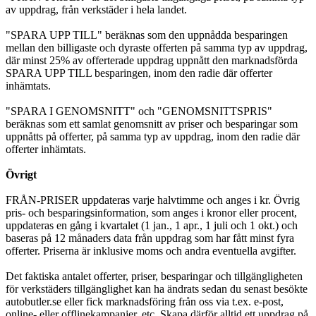
av uppdrag, från verkstäder i hela landet.
"SPARA UPP TILL" beräknas som den uppnådda besparingen
mellan den billigaste och dyraste offerten på samma typ av uppdrag,
där minst 25% av offerterade uppdrag uppnått den marknadsförda
SPARA UPP TILL besparingen, inom den radie där offerter
inhämtats.
"SPARA I GENOMSNITT" och "GENOMSNITTSPRIS"
beräknas som ett samlat genomsnitt av priser och besparingar som
uppnåtts på offerter, på samma typ av uppdrag, inom den radie där
offerter inhämtats.
Övrigt
FRÅN-PRISER uppdateras varje halvtimme och anges i kr. Övrig
pris- och besparingsinformation, som anges i kronor eller procent,
uppdateras en gång i kvartalet (1 jan., 1 apr., 1 juli och 1 okt.) och
baseras på 12 månaders data från uppdrag som har fått minst fyra
offerter. Priserna är inklusive moms och andra eventuella avgifter.
Det faktiska antalet offerter, priser, besparingar och tillgängligheten
för verkstäders tillgänglighet kan ha ändrats sedan du senast besökte
autobutler.se eller fick marknadsföring från oss via t.ex. e-post,
online- eller offlinekampanjer, etc. Skapa därför alltid ett uppdrag på