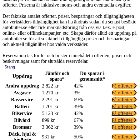
offerter. Priserna är inklusive moms och andra eventuella avgifter.
Det faktiska antalet offerter, priser, besparingar och tillgängligheten
för verkstäders tillgänglighet kan ha ändrats sedan du senast besökte
autobutler.se eller fick marknadsföring från oss via t.ex. e-post,
online- eller offlinekampanjer, etc. Skapa därför alltid ett uppdrag på
autobutler.se för att se aktuella tillgängliga priser och besparingar
och aktuell tillgänlihet hos valda verkstäder.
Reservation tas för fel och brister i innehållet i offerten, priser och
beskrivningar samt för slutsålda reservdelar.
Stäng
Jämför och
Du sparar i
Uppdrag
spara*
genomsnitt*
Andra uppdrag
2.822 kr
42%
Få offerter
Avgaser
1.270 kr
3%
Få offerter
Basservice
2.791 kr
69%
Få offerter
Batteri
1.701 kr
39%
Få offerter
Bilservice
5.123 kr
42%
Få offerter
Bilvård
899 kr
67%
Få offerter
Bromsar
3.362 kr
39%
Få offerter
Däck, hjul &
931 kr
50%
Få offerter
hjulbyte