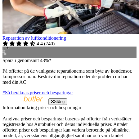
Reparation av luftkonditionering
4.4
(
740
)
Spara i genomsnitt 43%*
Få offerter på de vanligaste reparationerna som byte av kondensor,
kompressor m.m. Beskriv din reparation eller de problem du har
med din AC.
*Så beräknas priser och besparingar
Stäng
Information kring priser och besparingar
Angivna priser och besparingar baseras på offerter från verkstäder
registrerade hos Autobutler och deras individuella priser. Antalet
offerter, priser och besparingar kan variera beroende på bilmärke,
modell, år, verkstadens tillgänglighet samt när och var i landet