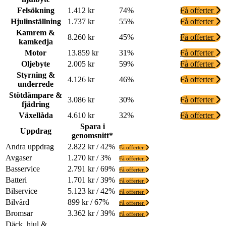
Felsökning
1.412 kr
74%
Få offerter
Hjulinställning
1.737 kr
55%
Få offerter
Kamrem &
8.260 kr
45%
Få offerter
kamkedja
Motor
13.859 kr
31%
Få offerter
Oljebyte
2.005 kr
59%
Få offerter
Styrning &
4.126 kr
46%
Få offerter
underrede
Stötdämpare &
3.086 kr
30%
Få offerter
fjädring
Växellåda
4.610 kr
32%
Få offerter
Spara i
Uppdrag
genomsnitt*
Andra uppdrag
2.822 kr / 42%
Få offerter
Avgaser
1.270 kr / 3%
Få offerter
Basservice
2.791 kr / 69%
Få offerter
Batteri
1.701 kr / 39%
Få offerter
Bilservice
5.123 kr / 42%
Få offerter
Bilvård
899 kr / 67%
Få offerter
Bromsar
3.362 kr / 39%
Få offerter
Däck, hjul &