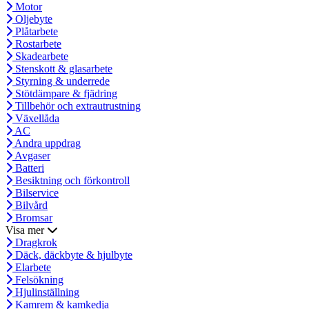
Motor
Oljebyte
Plåtarbete
Rostarbete
Skadearbete
Stenskott & glasarbete
Styrning & underrede
Stötdämpare & fjädring
Tillbehör och extrautrustning
Växellåda
AC
Andra uppdrag
Avgaser
Batteri
Besiktning och förkontroll
Bilservice
Bilvård
Bromsar
Visa mer
Dragkrok
Däck, däckbyte & hjulbyte
Elarbete
Felsökning
Hjulinställning
Kamrem & kamkedja