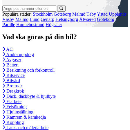
Populära städer:
Stockholm
Göteborg
Malmö
Täby
Ystad
Upplands
Väsby
Malmö
Lund
Genarp
Helsingborg
Älvsered
Göteborg
Partille
Hunnebostrand
Högsäter
Vad ska göras på din bil?
AC
Andra uppdrag
Avgaser
Batteri
Besiktning och förkontroll
Bilservice
Bilvård
Bromsar
Dragkrok
Däck, däckbyte & hjulbyte
Elarbete
Felsökning
Hjulinställning
Kamrem & kamkedja
Koppling
Lack- och måleriarbete