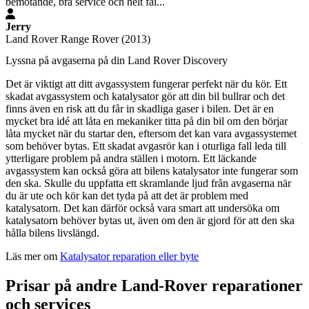
bemötande, bra service och helt fai...
Jerry
Land Rover Range Rover (2013)
Lyssna på avgaserna på din Land Rover Discovery
Det är viktigt att ditt avgassystem fungerar perfekt när du kör. Ett
skadat avgassystem och katalysator gör att din bil bullrar och det
finns även en risk att du får in skadliga gaser i bilen. Det är en
mycket bra idé att låta en mekaniker titta på din bil om den börjar
låta mycket när du startar den, eftersom det kan vara avgassystemet
som behöver bytas. Ett skadat avgasrör kan i oturliga fall leda till
ytterligare problem på andra ställen i motorn. Ett läckande
avgassystem kan också göra att bilens katalysator inte fungerar som
den ska. Skulle du uppfatta ett skramlande ljud från avgaserna när
du är ute och kör kan det tyda på att det är problem med
katalysatorn. Det kan därför också vara smart att undersöka om
katalysatorn behöver bytas ut, även om den är gjord för att den ska
hålla bilens livslängd.
Läs mer om
Katalysator reparation eller byte
Prisar på andre Land-Rover reparationer
och services