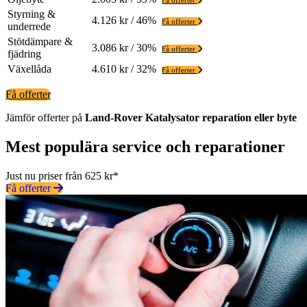
Styrning &
4.126 kr / 46%
Få offerter
underrede
Stötdämpare &
3.086 kr / 30%
Få offerter
fjädring
Växellåda
4.610 kr / 32%
Få offerter
Få offerter
Jämför offerter på
Land-Rover
Katalysator
reparation eller byte
Mest populära service och reparationer
Just nu priser från 625 kr*
Få offerter