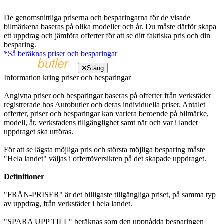
De genomsnittliga priserna och besparingarna för de visade
bilmärkena baseras på olika modeller och år. Du måste därför skapa
ett uppdrag och jämföra offerter för att se ditt faktiska pris och din
besparing.
*Så beräknas priser och besparingar
Stäng
Information kring priser och besparingar
Angivna priser och besparingar baseras på offerter från verkstäder
registrerade hos Autobutler och deras individuella priser. Antalet
offerter, priser och besparingar kan variera beroende på bilmärke,
modell, år, verkstadens tillgänglighet samt när och var i landet
uppdraget ska utföras.
För att se lägsta möjliga pris och största möjliga besparing måste
"Hela landet" väljas i offertöversikten på det skapade uppdraget.
Definitioner
"FRÅN-PRISER" är det billigaste tillgängliga priset, på samma typ
av uppdrag, från verkstäder i hela landet.
"SPARA UPP TILL" beräknas som den uppnådda besparingen