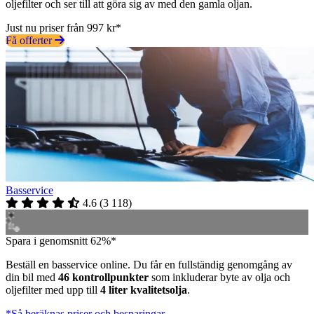
oljefilter och ser till att göra sig av med den gamla oljan.
Just nu priser från 997 kr*
Få offerter
Basservice
4.6
(
3 118
)
Spara i genomsnitt 62%*
Beställ en basservice online. Du får en fullständig genomgång av
din bil med
46 kontrollpunkter
som inkluderar byte av olja och
oljefilter med upp till
4 liter kvalitetsolja
.
*Så beräknas priser och besparingar