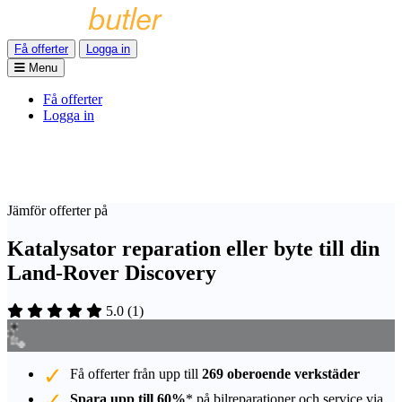
Få offerter
Logga in
Menu
Få offerter
Logga in
Jämför offerter på
Katalysator reparation eller byte till din
Land-Rover Discovery
5.0
(
1
)
Få offerter från upp till
269 oberoende verkstäder
Spara upp till 60%
* på bilreparationer och service via