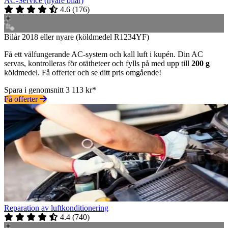
AC-Service (nyare bilar)
4.6
(
176
)
Bilår 2018 eller nyare (köldmedel R1234YF)
Få ett välfungerande AC-system och kall luft i kupén. Din AC
servas, kontrolleras för otätheteer och fylls på med upp till
200 g
köldmedel. Få offerter och se ditt pris omgående!
Spara i genomsnitt 3 113 kr*
Få offerter
Reparation av luftkonditionering
4.4
(
740
)