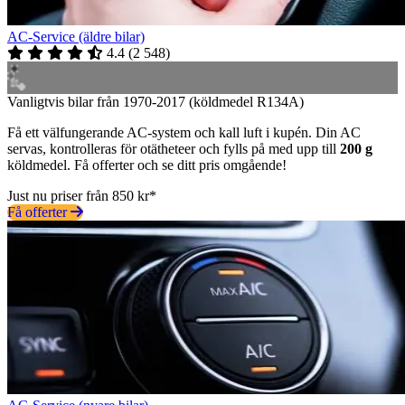
AC-Service (äldre bilar)
4.4
(
2 548
)
Vanligtvis bilar från 1970-2017 (köldmedel R134A)
Få ett välfungerande AC-system och kall luft i kupén. Din AC
servas, kontrolleras för otätheteer och fylls på med upp till
200 g
köldmedel. Få offerter och se ditt pris omgående!
Just nu priser från 850 kr*
Få offerter