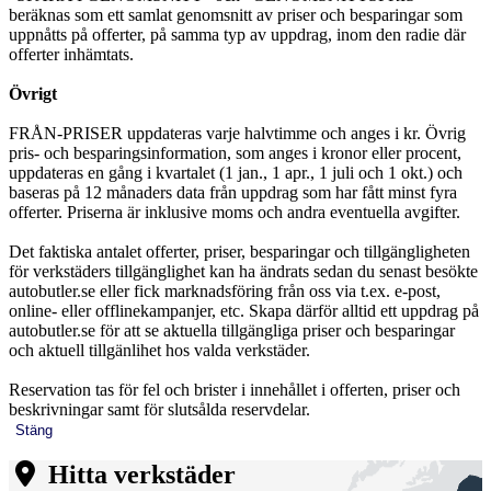
beräknas som ett samlat genomsnitt av priser och besparingar som
uppnåtts på offerter, på samma typ av uppdrag, inom den radie där
offerter inhämtats.
Övrigt
FRÅN-PRISER uppdateras varje halvtimme och anges i kr. Övrig
pris- och besparingsinformation, som anges i kronor eller procent,
uppdateras en gång i kvartalet (1 jan., 1 apr., 1 juli och 1 okt.) och
baseras på 12 månaders data från uppdrag som har fått minst fyra
offerter. Priserna är inklusive moms och andra eventuella avgifter.
Det faktiska antalet offerter, priser, besparingar och tillgängligheten
för verkstäders tillgänglighet kan ha ändrats sedan du senast besökte
autobutler.se eller fick marknadsföring från oss via t.ex. e-post,
online- eller offlinekampanjer, etc. Skapa därför alltid ett uppdrag på
autobutler.se för att se aktuella tillgängliga priser och besparingar
och aktuell tillgänlihet hos valda verkstäder.
Reservation tas för fel och brister i innehållet i offerten, priser och
beskrivningar samt för slutsålda reservdelar.
Stäng
Hitta verkstäder