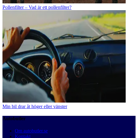
Pollenfilter – Vad är ett pollenfilter?
Min bil drar åt höger eller vänster
Autobutler
Om autobutler.se
Kontakt