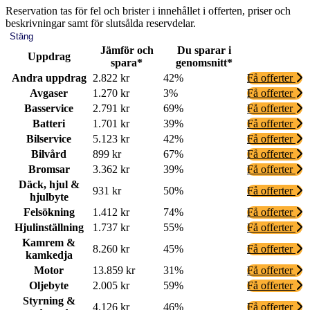
Reservation tas för fel och brister i innehållet i offerten, priser och
beskrivningar samt för slutsålda reservdelar.
Stäng
Jämför och
Du sparar i
Uppdrag
spara*
genomsnitt*
Andra uppdrag
2.822 kr
42%
Få offerter
Avgaser
1.270 kr
3%
Få offerter
Basservice
2.791 kr
69%
Få offerter
Batteri
1.701 kr
39%
Få offerter
Bilservice
5.123 kr
42%
Få offerter
Bilvård
899 kr
67%
Få offerter
Bromsar
3.362 kr
39%
Få offerter
Däck, hjul &
931 kr
50%
Få offerter
hjulbyte
Felsökning
1.412 kr
74%
Få offerter
Hjulinställning
1.737 kr
55%
Få offerter
Kamrem &
8.260 kr
45%
Få offerter
kamkedja
Motor
13.859 kr
31%
Få offerter
Oljebyte
2.005 kr
59%
Få offerter
Styrning &
4.126 kr
46%
Få offerter