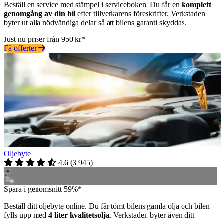
Beställ en service med stämpel i serviceboken. Du får en
komplett
genomgång av din bil
efter tillverkarens föreskrifter. Verkstaden
byter ut alla nödvändiga delar så att bilens garanti skyddas.
Just nu priser från 950 kr*
Få offerter
Oljebyte
4.6
(
3 945
)
Spara i genomsnitt 59%*
Beställ ditt oljebyte online. Du får tömt bilens gamla olja och bilen
fylls upp med
4 liter kvalitetsolja
. Verkstaden byter även ditt