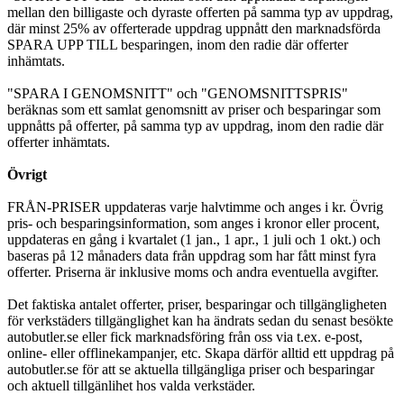
mellan den billigaste och dyraste offerten på samma typ av uppdrag,
där minst 25% av offerterade uppdrag uppnått den marknadsförda
SPARA UPP TILL besparingen, inom den radie där offerter
inhämtats.
"SPARA I GENOMSNITT" och "GENOMSNITTSPRIS"
beräknas som ett samlat genomsnitt av priser och besparingar som
uppnåtts på offerter, på samma typ av uppdrag, inom den radie där
offerter inhämtats.
Övrigt
FRÅN-PRISER uppdateras varje halvtimme och anges i kr. Övrig
pris- och besparingsinformation, som anges i kronor eller procent,
uppdateras en gång i kvartalet (1 jan., 1 apr., 1 juli och 1 okt.) och
baseras på 12 månaders data från uppdrag som har fått minst fyra
offerter. Priserna är inklusive moms och andra eventuella avgifter.
Det faktiska antalet offerter, priser, besparingar och tillgängligheten
för verkstäders tillgänglighet kan ha ändrats sedan du senast besökte
autobutler.se eller fick marknadsföring från oss via t.ex. e-post,
online- eller offlinekampanjer, etc. Skapa därför alltid ett uppdrag på
autobutler.se för att se aktuella tillgängliga priser och besparingar
och aktuell tillgänlihet hos valda verkstäder.