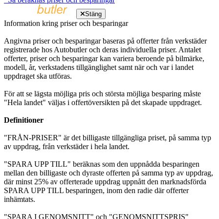
Stäng
Information kring priser och besparingar
Angivna priser och besparingar baseras på offerter från verkstäder
registrerade hos Autobutler och deras individuella priser. Antalet
offerter, priser och besparingar kan variera beroende på bilmärke,
modell, år, verkstadens tillgänglighet samt när och var i landet
uppdraget ska utföras.
För att se lägsta möjliga pris och största möjliga besparing måste
"Hela landet" väljas i offertöversikten på det skapade uppdraget.
Definitioner
"FRÅN-PRISER" är det billigaste tillgängliga priset, på samma typ
av uppdrag, från verkstäder i hela landet.
"SPARA UPP TILL" beräknas som den uppnådda besparingen
mellan den billigaste och dyraste offerten på samma typ av uppdrag,
där minst 25% av offerterade uppdrag uppnått den marknadsförda
SPARA UPP TILL besparingen, inom den radie där offerter
inhämtats.
"SPARA I GENOMSNITT" och "GENOMSNITTSPRIS"