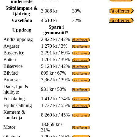
underrede
Stötdämpare &
3.086 kr
30%
Få offerter
fjädring
Växellåda
4.610 kr
32%
Få offerter
Spara i
Uppdrag
genomsnitt*
Andra uppdrag
2.822 kr / 42%
Få offerter
Avgaser
1.270 kr / 3%
Få offerter
Basservice
2.791 kr / 69%
Få offerter
Batteri
1.701 kr / 39%
Få offerter
Bilservice
5.123 kr / 42%
Få offerter
Bilvård
899 kr / 67%
Få offerter
Bromsar
3.362 kr / 39%
Få offerter
Däck, hjul &
931 kr / 50%
Få offerter
hjulbyte
Felsökning
1.412 kr / 74%
Få offerter
Hjulinställning
1.737 kr / 55%
Få offerter
Kamrem &
8.260 kr / 45%
Få offerter
kamkedja
13.859 kr /
Motor
Få offerter
31%
Oljebyte
2.005 kr / 59%
Få offerter