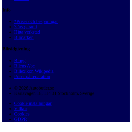
Info
*Priser och besparingar
3 års garanti
Hitta verkstad
Bilmärken
Bilrådgivning
Blogg
Bilens Abc
Billexikon Wikipedia
Priser på reparation
© 2026 Autobutler.se
Karlavägen 18, 114 31 Stockholm, Sverige
Cookie inställningar
Villkor
Cookies
GDPR