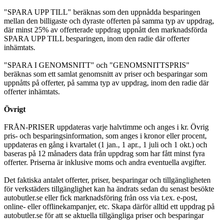
"SPARA UPP TILL" beräknas som den uppnådda besparingen
mellan den billigaste och dyraste offerten på samma typ av uppdrag,
där minst 25% av offerterade uppdrag uppnått den marknadsförda
SPARA UPP TILL besparingen, inom den radie där offerter
inhämtats.
"SPARA I GENOMSNITT" och "GENOMSNITTSPRIS"
beräknas som ett samlat genomsnitt av priser och besparingar som
uppnåtts på offerter, på samma typ av uppdrag, inom den radie där
offerter inhämtats.
Övrigt
FRÅN-PRISER uppdateras varje halvtimme och anges i kr. Övrig
pris- och besparingsinformation, som anges i kronor eller procent,
uppdateras en gång i kvartalet (1 jan., 1 apr., 1 juli och 1 okt.) och
baseras på 12 månaders data från uppdrag som har fått minst fyra
offerter. Priserna är inklusive moms och andra eventuella avgifter.
Det faktiska antalet offerter, priser, besparingar och tillgängligheten
för verkstäders tillgänglighet kan ha ändrats sedan du senast besökte
autobutler.se eller fick marknadsföring från oss via t.ex. e-post,
online- eller offlinekampanjer, etc. Skapa därför alltid ett uppdrag på
autobutler.se för att se aktuella tillgängliga priser och besparingar