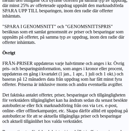
mellan den billigaste och dyraste offerten på samma typ av uppdrag,
där minst 25% av offerterade uppdrag uppnått den marknadsförda
SPARA UPP TILL besparingen, inom den radie där offerter
inhämtats.
"SPARA I GENOMSNITT" och "GENOMSNITTSPRIS"
beräknas som ett samlat genomsnitt av priser och besparingar som
uppnåtts på offerter, på samma typ av uppdrag, inom den radie där
offerter inhämtats.
Övrigt
FRÅN-PRISER uppdateras varje halvtimme och anges i kr. Övrig
pris- och besparingsinformation, som anges i kronor eller procent,
uppdateras en gång i kvartalet (1 jan., 1 apr., 1 juli och 1 okt.) och
baseras på 12 månaders data från uppdrag som har fått minst fyra
offerter. Priserna är inklusive moms och andra eventuella avgifter.
Det faktiska antalet offerter, priser, besparingar och tillgängligheten
för verkstäders tillgänglighet kan ha ändrats sedan du senast besökte
autobutler.se eller fick marknadsföring från oss via t.ex. e-post,
online- eller offlinekampanjer, etc. Skapa därför alltid ett uppdrag på
autobutler.se för att se aktuella tillgängliga priser och besparingar
och aktuell tillgänlihet hos valda verkstäder.