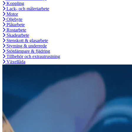
Koppling
Lack- och måleriarbete
Motor
Oljebyte
Plåtarbete
Rostarbete
Skadearbete
Stenskott & glasarbete
Styrning & underrede
Stötdämpare & fjädring
Tillbehör och extrautrustning
Växellåda