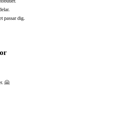
tobutler.
elar.
t passar dig.
or
r. 🤗