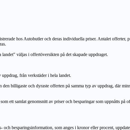
strerade hos Autobutler och deras individuella priser. Antalet offerter, 
ras.
a landet" väljas i offertöversikten på det skapade uppdraget.
uppdrag, från verkstäder i hela landet.
n billigaste och dyraste offerten på samma typ av uppdrag, där mi
lat genomsnitt av priser och besparingar som uppnåtts på offerte
h besparingsinformation, som anges i kronor eller procent, uppdateras e