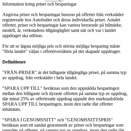
Information kring priser och besparingar
Angivna priser och besparingar baseras på offerter från verkstäder
registrerade hos Autobutler och deras individuella priser. Antalet
offerter, priser och besparingar kan variera beroende på bilmärke,
modell, år, verkstadens tillgänglighet samt när och var i landet
uppdraget ska utföras.
För att se lägsta möjliga pris och största möjliga besparing måste
"Hela landet" väljas i offertöversikten på det skapade uppdraget.
Definitioner
"FRÅN-PRISER" är det billigaste tillgängliga priset, på samma typ
av uppdrag, från verkstäder i hela landet.
"SPARA UPP TILL" beräknas som den uppnådda besparingen
mellan den billigaste och dyraste offerten på samma typ av uppdrag,
där minst 25% av offerterade uppdrag uppnått den marknadsförda
SPARA UPP TILL besparingen, inom den radie där offerter
inhämtats.
"SPARA I GENOMSNITT" och "GENOMSNITTSPRIS"
beräknas som ett samlat genomsnitt av priser och besparingar som
uppnåtts på offerter, på samma typ av uppdrag, inom den radie där