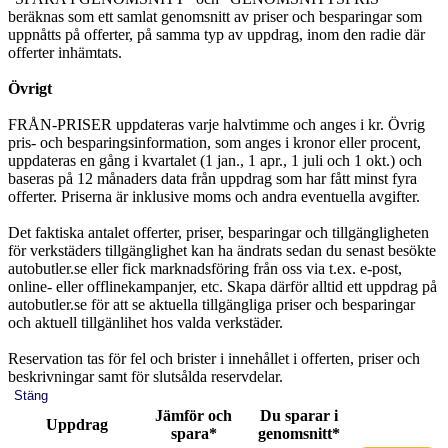
beräknas som ett samlat genomsnitt av priser och besparingar som
uppnåtts på offerter, på samma typ av uppdrag, inom den radie där
offerter inhämtats.
Övrigt
FRÅN-PRISER uppdateras varje halvtimme och anges i kr. Övrig
pris- och besparingsinformation, som anges i kronor eller procent,
uppdateras en gång i kvartalet (1 jan., 1 apr., 1 juli och 1 okt.) och
baseras på 12 månaders data från uppdrag som har fått minst fyra
offerter. Priserna är inklusive moms och andra eventuella avgifter.
Det faktiska antalet offerter, priser, besparingar och tillgängligheten
för verkstäders tillgänglighet kan ha ändrats sedan du senast besökte
autobutler.se eller fick marknadsföring från oss via t.ex. e-post,
online- eller offlinekampanjer, etc. Skapa därför alltid ett uppdrag på
autobutler.se för att se aktuella tillgängliga priser och besparingar
och aktuell tillgänlihet hos valda verkstäder.
Reservation tas för fel och brister i innehållet i offerten, priser och
beskrivningar samt för slutsålda reservdelar.
Stäng
Jämför och
Du sparar i
Uppdrag
spara*
genomsnitt*