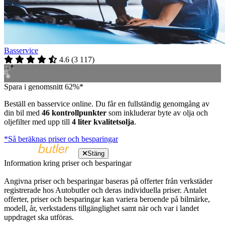
Basservice
4.6
(
3 117
)
Spara i genomsnitt 62%*
Beställ en basservice online. Du får en fullständig genomgång av
din bil med
46 kontrollpunkter
som inkluderar byte av olja och
oljefilter med upp till
4 liter kvalitetsolja
.
*Så beräknas priser och besparingar
Stäng
Information kring priser och besparingar
Angivna priser och besparingar baseras på offerter från verkstäder
registrerade hos Autobutler och deras individuella priser. Antalet
offerter, priser och besparingar kan variera beroende på bilmärke,
modell, år, verkstadens tillgänglighet samt när och var i landet
uppdraget ska utföras.