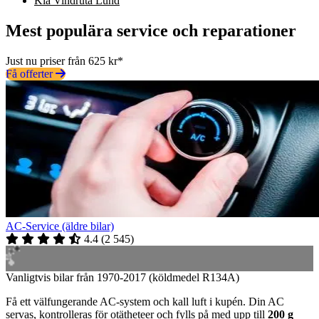
Kia Vindruta Lund
Mest populära service och reparationer
Just nu priser från 625 kr*
Få offerter
AC-Service (äldre bilar)
4.4
(
2 545
)
Vanligtvis bilar från 1970-2017 (köldmedel R134A)
Få ett välfungerande AC-system och kall luft i kupén. Din AC
servas, kontrolleras för otätheteer och fylls på med upp till
200 g