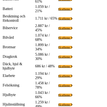
61%
1.059 kr /
Batteri
Få offerter
21%
Besiktning och
1.711 kr / 65%
Få offerter
förkontroll
2.887 kr /
Bilservice
Få offerter
45%
1.074 kr /
Bilvård
Få offerter
68%
1.899 kr /
Bromsar
Få offerter
34%
5.086 kr /
Dragkrok
Få offerter
30%
Däck, hjul &
686 kr / 48%
Få offerter
hjulbyte
1.194 kr /
Elarbete
Få offerter
29%
1.458 kr /
Felsökning
Få offerter
78%
1.043 kr /
Hjulbyte
Få offerter
66%
1.259 kr /
Hjulinställning
Få offerter
49%