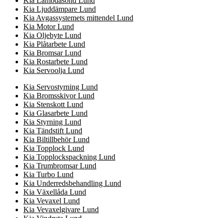
Kia Lambdasond Lund
Kia Ljuddämpare Lund
Kia Avgassystemets mittendel Lund
Kia Motor Lund
Kia Oljebyte Lund
Kia Plåtarbete Lund
Kia Bromsar Lund
Kia Rostarbete Lund
Kia Servoolja Lund
Kia Servostyrning Lund
Kia Bromsskivor Lund
Kia Stenskott Lund
Kia Glasarbete Lund
Kia Styrning Lund
Kia Tändstift Lund
Kia Biltillbehör Lund
Kia Topplock Lund
Kia Topplockspackning Lund
Kia Trumbromsar Lund
Kia Turbo Lund
Kia Underredsbehandling Lund
Kia Växellåda Lund
Kia Vevaxel Lund
Kia Vevaxelgivare Lund