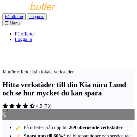
Få offerter
Logga in
Menu
Få offerter
Logga in
Jämför offerter från lokala verkstäder
Hitta verkstäder till din Kia nära Lund
och se hur mycket du kan spara
4.5
(
73
)
Få offerter från upp till
269 oberoende verkstäder
Spara upp till 60%
* på bilreparationer och service via