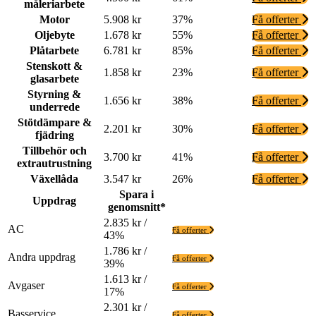
måleriarbete
Motor
5.908 kr
37%
Få offerter
Oljebyte
1.678 kr
55%
Få offerter
Plåtarbete
6.781 kr
85%
Få offerter
Stenskott &
1.858 kr
23%
Få offerter
glasarbete
Styrning &
1.656 kr
38%
Få offerter
underrede
Stötdämpare &
2.201 kr
30%
Få offerter
fjädring
Tillbehör och
3.700 kr
41%
Få offerter
extrautrustning
Växellåda
3.547 kr
26%
Få offerter
Spara i
Uppdrag
genomsnitt*
2.835 kr /
AC
Få offerter
43%
1.786 kr /
Andra uppdrag
Få offerter
39%
1.613 kr /
Avgaser
Få offerter
17%
2.301 kr /
Basservice
Få offerter