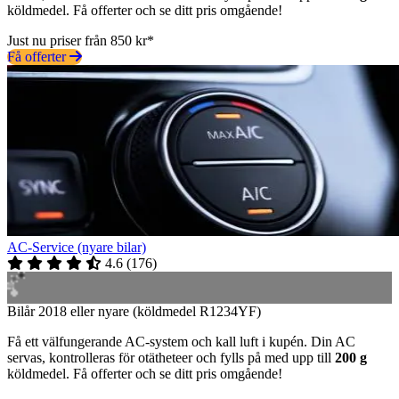
köldmedel. Få offerter och se ditt pris omgående!
Just nu priser från 850 kr*
Få offerter
AC-Service (nyare bilar)
4.6
(
176
)
Bilår 2018 eller nyare (köldmedel R1234YF)
Få ett välfungerande AC-system och kall luft i kupén. Din AC
servas, kontrolleras för otätheteer och fylls på med upp till
200 g
köldmedel. Få offerter och se ditt pris omgående!