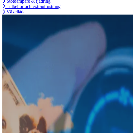
Stötdämpare & fjädring
Tillbehör och extrautrustning
Växellåda