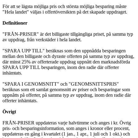
För att se lägsta möjliga pris och största möjliga besparing måste
"Hela landet" väljas i offertöversikten på det skapade uppdraget.
Definitioner
"FRÅN-PRISER" är det billigaste tillgängliga priset, på samma typ
av uppdrag, från verkstäder i hela landet.
"SPARA UPP TILL" beräknas som den uppnådda besparingen
mellan den billigaste och dyraste offerten på samma typ av uppdrag,
där minst 25% av offerterade uppdrag uppnått den marknadsförda
SPARA UPP TILL besparingen, inom den radie där offerter
inhämtats.
"SPARA I GENOMSNITT" och "GENOMSNITTSPRIS"
beräknas som ett samlat genomsnitt av priser och besparingar som
uppnåtts på offerter, på samma typ av uppdrag, inom den radie där
offerter inhämtats.
Övrigt
FRÅN-PRISER uppdateras varje halvtimme och anges i kr. Övrig
pris- och besparingsinformation, som anges i kronor eller procent,
uppdateras en gång i kvartalet (1 jan., 1 apr., 1 juli och 1 okt.) och