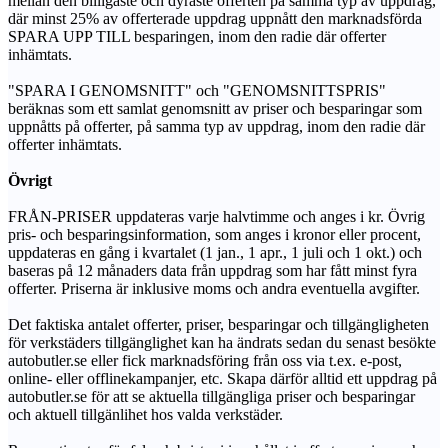
mellan den billigaste och dyraste offerten på samma typ av uppdrag,
där minst 25% av offerterade uppdrag uppnått den marknadsförda
SPARA UPP TILL besparingen, inom den radie där offerter
inhämtats.
"SPARA I GENOMSNITT" och "GENOMSNITTSPRIS"
beräknas som ett samlat genomsnitt av priser och besparingar som
uppnåtts på offerter, på samma typ av uppdrag, inom den radie där
offerter inhämtats.
Övrigt
FRÅN-PRISER uppdateras varje halvtimme och anges i kr. Övrig
pris- och besparingsinformation, som anges i kronor eller procent,
uppdateras en gång i kvartalet (1 jan., 1 apr., 1 juli och 1 okt.) och
baseras på 12 månaders data från uppdrag som har fått minst fyra
offerter. Priserna är inklusive moms och andra eventuella avgifter.
Det faktiska antalet offerter, priser, besparingar och tillgängligheten
för verkstäders tillgänglighet kan ha ändrats sedan du senast besökte
autobutler.se eller fick marknadsföring från oss via t.ex. e-post,
online- eller offlinekampanjer, etc. Skapa därför alltid ett uppdrag på
autobutler.se för att se aktuella tillgängliga priser och besparingar
och aktuell tillgänlihet hos valda verkstäder.