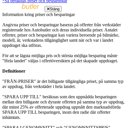
*Så beräknas priser och besparingar
Stäng
Information kring priser och besparingar
Angivna priser och besparingar baseras på offerter från verkstäder
registrerade hos Autobutler och deras individuella priser. Antalet
offerter, priser och besparingar kan variera beroende på bilmärke,
modell, år, verkstadens tillgänglighet samt när och var i landet
uppdraget ska utföras.
För att se lägsta möjliga pris och största möjliga besparing måste
"Hela landet" väljas i offertöversikten på det skapade uppdraget.
Definitioner
"FRÅN-PRISER" är det billigaste tillgängliga priset, på samma typ
av uppdrag, från verkstäder i hela landet.
"SPARA UPP TILL" beräknas som den uppnådda besparingen
mellan den billigaste och dyraste offerten på samma typ av uppdrag,
där minst 25% av offerterade uppdrag uppnått den marknadsförda
SPARA UPP TILL besparingen, inom den radie där offerter
inhämtats.
"SPARA I GENOMSNITT" och "GENOMSNITTSPRIS"