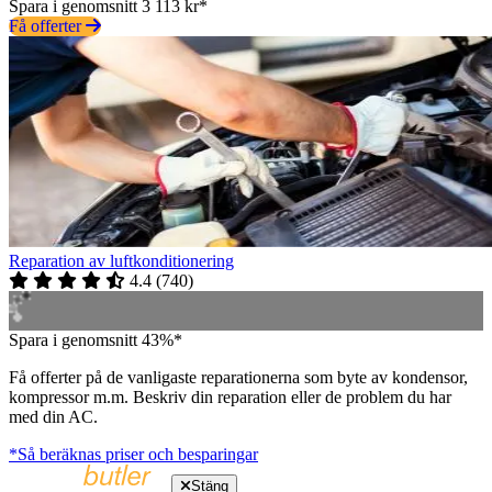
Spara i genomsnitt 3 113 kr*
Få offerter
Reparation av luftkonditionering
4.4
(
740
)
Spara i genomsnitt 43%*
Få offerter på de vanligaste reparationerna som byte av kondensor,
kompressor m.m. Beskriv din reparation eller de problem du har
med din AC.
*Så beräknas priser och besparingar
Stäng