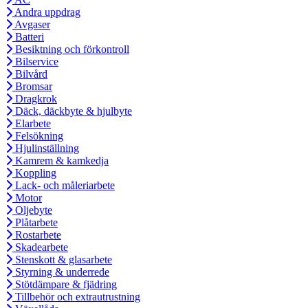
Andra uppdrag
Avgaser
Batteri
Besiktning och förkontroll
Bilservice
Bilvård
Bromsar
Dragkrok
Däck, däckbyte & hjulbyte
Elarbete
Felsökning
Hjulinställning
Kamrem & kamkedja
Koppling
Lack- och måleriarbete
Motor
Oljebyte
Plåtarbete
Rostarbete
Skadearbete
Stenskott & glasarbete
Styrning & underrede
Stötdämpare & fjädring
Tillbehör och extrautrustning