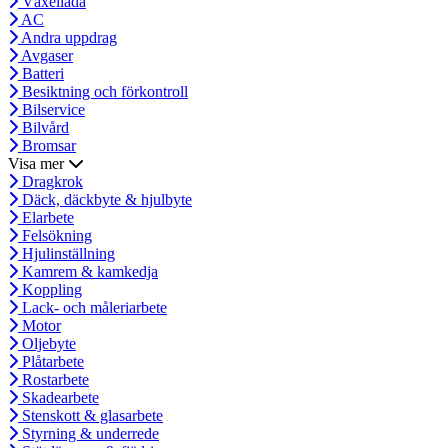
Växellåda
AC
Andra uppdrag
Avgaser
Batteri
Besiktning och förkontroll
Bilservice
Bilvård
Bromsar
Visa mer
Dragkrok
Däck, däckbyte & hjulbyte
Elarbete
Felsökning
Hjulinställning
Kamrem & kamkedja
Koppling
Lack- och måleriarbete
Motor
Oljebyte
Plåtarbete
Rostarbete
Skadearbete
Stenskott & glasarbete
Styrning & underrede