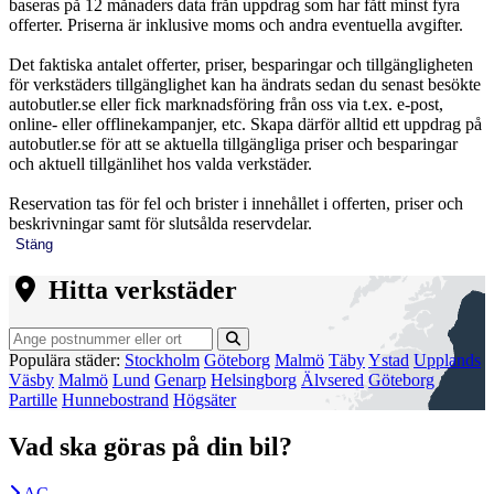
baseras på 12 månaders data från uppdrag som har fått minst fyra
offerter. Priserna är inklusive moms och andra eventuella avgifter.
Det faktiska antalet offerter, priser, besparingar och tillgängligheten
för verkstäders tillgänglighet kan ha ändrats sedan du senast besökte
autobutler.se eller fick marknadsföring från oss via t.ex. e-post,
online- eller offlinekampanjer, etc. Skapa därför alltid ett uppdrag på
autobutler.se för att se aktuella tillgängliga priser och besparingar
och aktuell tillgänlihet hos valda verkstäder.
Reservation tas för fel och brister i innehållet i offerten, priser och
beskrivningar samt för slutsålda reservdelar.
Stäng
Hitta verkstäder
Populära städer:
Stockholm
Göteborg
Malmö
Täby
Ystad
Upplands
Väsby
Malmö
Lund
Genarp
Helsingborg
Älvsered
Göteborg
Partille
Hunnebostrand
Högsäter
Vad ska göras på din bil?
AC