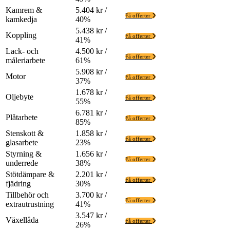
Kamrem &
5.404 kr /
Få offerter
kamkedja
40%
5.438 kr /
Koppling
Få offerter
41%
Lack- och
4.500 kr /
Få offerter
måleriarbete
61%
5.908 kr /
Motor
Få offerter
37%
1.678 kr /
Oljebyte
Få offerter
55%
6.781 kr /
Plåtarbete
Få offerter
85%
Stenskott &
1.858 kr /
Få offerter
glasarbete
23%
Styrning &
1.656 kr /
Få offerter
underrede
38%
Stötdämpare &
2.201 kr /
Få offerter
fjädring
30%
Tillbehör och
3.700 kr /
Få offerter
extrautrustning
41%
3.547 kr /
Växellåda
Få offerter
26%