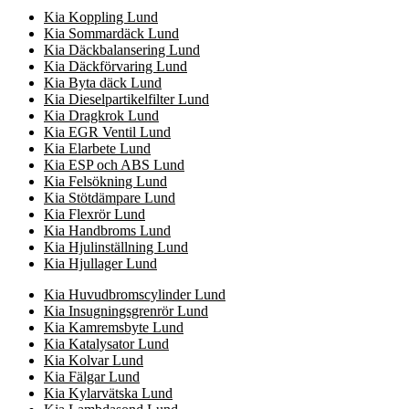
Kia Koppling Lund
Kia Sommardäck Lund
Kia Däckbalansering Lund
Kia Däckförvaring Lund
Kia Byta däck Lund
Kia Dieselpartikelfilter Lund
Kia Dragkrok Lund
Kia EGR Ventil Lund
Kia Elarbete Lund
Kia ESP och ABS Lund
Kia Felsökning Lund
Kia Stötdämpare Lund
Kia Flexrör Lund
Kia Handbroms Lund
Kia Hjulinställning Lund
Kia Hjullager Lund
Kia Huvudbromscylinder Lund
Kia Insugningsgrenrör Lund
Kia Kamremsbyte Lund
Kia Katalysator Lund
Kia Kolvar Lund
Kia Fälgar Lund
Kia Kylarvätska Lund