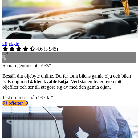
Oljebyte
4.6
(
3 945
)
Spara i genomsnitt 59%*
Beställ ditt oljebyte online. Du får tömt bilens gamla olja och bilen
fylls upp med
4 liter kvalitetsolja
. Verkstaden byter även ditt
oljefilter och ser till att göra sig av med den gamla oljan.
Just nu priser från 997 kr*
Få offerter