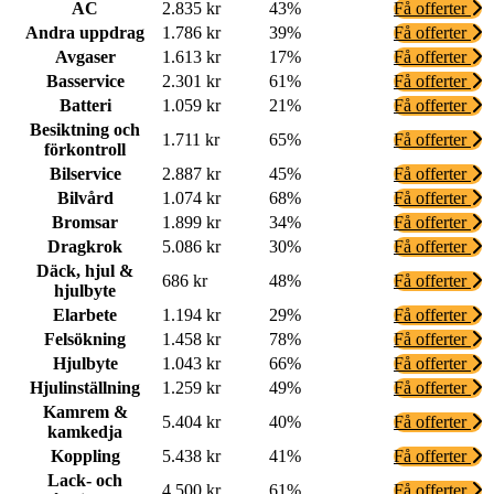
AC
2.835 kr
43%
Få offerter
Andra uppdrag
1.786 kr
39%
Få offerter
Avgaser
1.613 kr
17%
Få offerter
Basservice
2.301 kr
61%
Få offerter
Batteri
1.059 kr
21%
Få offerter
Besiktning och
1.711 kr
65%
Få offerter
förkontroll
Bilservice
2.887 kr
45%
Få offerter
Bilvård
1.074 kr
68%
Få offerter
Bromsar
1.899 kr
34%
Få offerter
Dragkrok
5.086 kr
30%
Få offerter
Däck, hjul &
686 kr
48%
Få offerter
hjulbyte
Elarbete
1.194 kr
29%
Få offerter
Felsökning
1.458 kr
78%
Få offerter
Hjulbyte
1.043 kr
66%
Få offerter
Hjulinställning
1.259 kr
49%
Få offerter
Kamrem &
5.404 kr
40%
Få offerter
kamkedja
Koppling
5.438 kr
41%
Få offerter
Lack- och
4.500 kr
61%
Få offerter