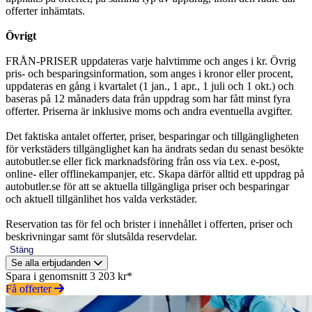
offerter inhämtats.
Övrigt
FRÅN-PRISER uppdateras varje halvtimme och anges i kr. Övrig
pris- och besparingsinformation, som anges i kronor eller procent,
uppdateras en gång i kvartalet (1 jan., 1 apr., 1 juli och 1 okt.) och
baseras på 12 månaders data från uppdrag som har fått minst fyra
offerter. Priserna är inklusive moms och andra eventuella avgifter.
Det faktiska antalet offerter, priser, besparingar och tillgängligheten
för verkstäders tillgänglighet kan ha ändrats sedan du senast besökte
autobutler.se eller fick marknadsföring från oss via t.ex. e-post,
online- eller offlinekampanjer, etc. Skapa därför alltid ett uppdrag på
autobutler.se för att se aktuella tillgängliga priser och besparingar
och aktuell tillgänlihet hos valda verkstäder.
Reservation tas för fel och brister i innehållet i offerten, priser och
beskrivningar samt för slutsålda reservdelar.
Stäng
Se alla erbjudanden
Spara i genomsnitt 3 203 kr*
Få offerter