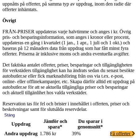
uppnåtts på offerter, på samma typ av uppdrag, inom den radie där
offerter inhämtats.
Övrigt
FRÅN-PRISER uppdateras varje halvtimme och anges i kr. Övrig
pris- och besparingsinformation, som anges i kronor eller procent,
uppdateras en gång i kvartalet (1 jan., 1 apr., 1 juli och 1 okt.) och
baseras på 12 månaders data från uppdrag som har fått minst fyra
offerter. Priserna är inklusive moms och andra eventuella avgifter.
Det faktiska antalet offerter, priser, besparingar och tillgängligheten
för verkstäders tillgänglighet kan ha ändrats sedan du senast besökte
autobutler.se eller fick marknadsföring från oss via t.ex. e-post,
online- eller offlinekampanjer, etc. Skapa därför alltid ett uppdrag på
autobutler.se för att se aktuella tillgängliga priser och besparingar
och aktuell tillgänlihet hos valda verkstäder.
Reservation tas för fel och brister i innehållet i offerten, priser och
beskrivningar samt för slutsålda reservdelar.
Stäng
Jämför och
Du sparar i
Uppdrag
spara*
genomsnitt*
Andra uppdrag
1.786 kr
39%
Få offerter