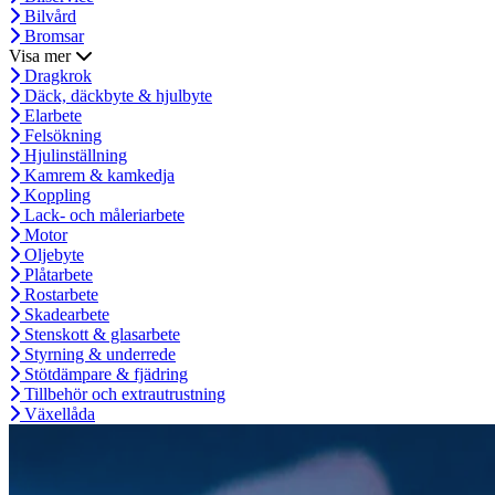
Bilvård
Bromsar
Visa mer
Dragkrok
Däck, däckbyte & hjulbyte
Elarbete
Felsökning
Hjulinställning
Kamrem & kamkedja
Koppling
Lack- och måleriarbete
Motor
Oljebyte
Plåtarbete
Rostarbete
Skadearbete
Stenskott & glasarbete
Styrning & underrede
Stötdämpare & fjädring
Tillbehör och extrautrustning
Växellåda