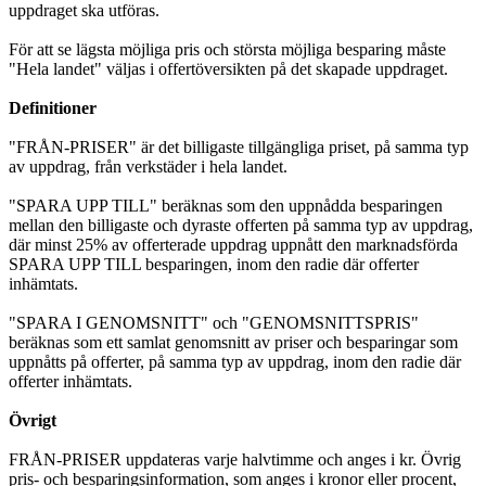
uppdraget ska utföras.
För att se lägsta möjliga pris och största möjliga besparing måste
"Hela landet" väljas i offertöversikten på det skapade uppdraget.
Definitioner
"FRÅN-PRISER" är det billigaste tillgängliga priset, på samma typ
av uppdrag, från verkstäder i hela landet.
"SPARA UPP TILL" beräknas som den uppnådda besparingen
mellan den billigaste och dyraste offerten på samma typ av uppdrag,
där minst 25% av offerterade uppdrag uppnått den marknadsförda
SPARA UPP TILL besparingen, inom den radie där offerter
inhämtats.
"SPARA I GENOMSNITT" och "GENOMSNITTSPRIS"
beräknas som ett samlat genomsnitt av priser och besparingar som
uppnåtts på offerter, på samma typ av uppdrag, inom den radie där
offerter inhämtats.
Övrigt
FRÅN-PRISER uppdateras varje halvtimme och anges i kr. Övrig
pris- och besparingsinformation, som anges i kronor eller procent,