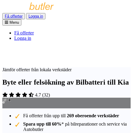
Få offerter
Logga in
Menu
Få offerter
Logga in
Jämför offerter från lokala verkstäder
Byte eller felsökning av Bilbatteri till Kia
4.7
(
32
)
Få offerter från upp till
269 oberoende verkstäder
Spara upp till 60%
* på bilreparationer och service via
Autobutler