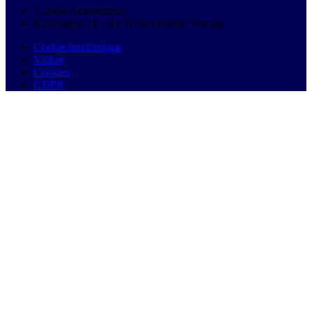
© 2026 Autobutler.se
Karlavägen 18, 114 31 Stockholm, Sverige
Cookie inställningar
Villkor
Cookies
GDPR