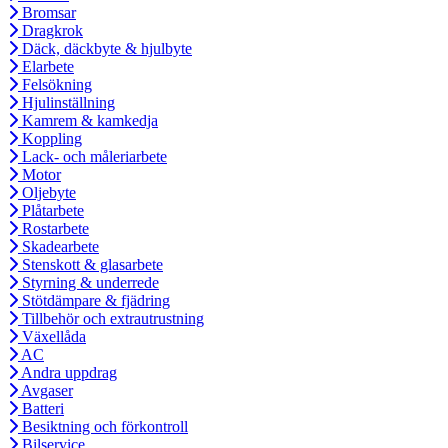
Bromsar
Dragkrok
Däck, däckbyte & hjulbyte
Elarbete
Felsökning
Hjulinställning
Kamrem & kamkedja
Koppling
Lack- och måleriarbete
Motor
Oljebyte
Plåtarbete
Rostarbete
Skadearbete
Stenskott & glasarbete
Styrning & underrede
Stötdämpare & fjädring
Tillbehör och extrautrustning
Växellåda
AC
Andra uppdrag
Avgaser
Batteri
Besiktning och förkontroll
Bilservice