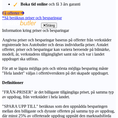
Boka tid online
och få 3 års garanti
Få offerter
*Så beräknas priser och besparingar
Stäng
Information kring priser och besparingar
Angivna priser och besparingar baseras på offerter från verkstäder
registrerade hos Autobutler och deras individuella priser. Antalet
offerter, priser och besparingar kan variera beroende på bilmärke,
modell, år, verkstadens tillgänglighet samt när och var i landet
uppdraget ska utföras.
För att se lägsta möjliga pris och största möjliga besparing måste
"Hela landet" väljas i offertöversikten på det skapade uppdraget.
Definitioner
"FRÅN-PRISER" är det billigaste tillgängliga priset, på samma typ
av uppdrag, från verkstäder i hela landet.
"SPARA UPP TILL" beräknas som den uppnådda besparingen
mellan den billigaste och dyraste offerten på samma typ av uppdrag,
där minst 25% av offerterade uppdrag uppnått den marknadsförda