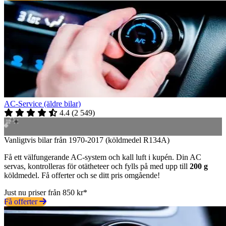
AC-Service (äldre bilar)
4.4
(
2 549
)
Vanligtvis bilar från 1970-2017 (köldmedel R134A)
Få ett välfungerande AC-system och kall luft i kupén. Din AC
servas, kontrolleras för otätheteer och fylls på med upp till
200 g
köldmedel. Få offerter och se ditt pris omgående!
Just nu priser från 850 kr*
Få offerter