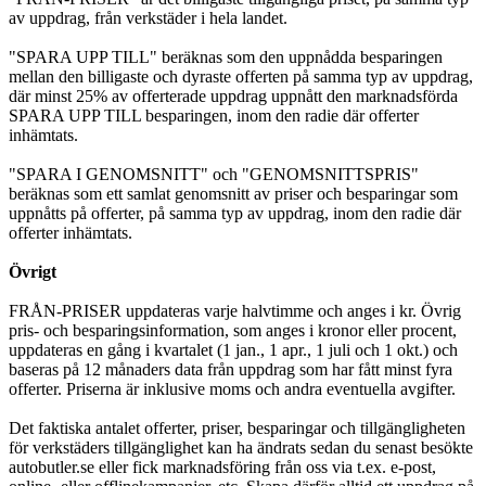
av uppdrag, från verkstäder i hela landet.
"SPARA UPP TILL" beräknas som den uppnådda besparingen
mellan den billigaste och dyraste offerten på samma typ av uppdrag,
där minst 25% av offerterade uppdrag uppnått den marknadsförda
SPARA UPP TILL besparingen, inom den radie där offerter
inhämtats.
"SPARA I GENOMSNITT" och "GENOMSNITTSPRIS"
beräknas som ett samlat genomsnitt av priser och besparingar som
uppnåtts på offerter, på samma typ av uppdrag, inom den radie där
offerter inhämtats.
Övrigt
FRÅN-PRISER uppdateras varje halvtimme och anges i kr. Övrig
pris- och besparingsinformation, som anges i kronor eller procent,
uppdateras en gång i kvartalet (1 jan., 1 apr., 1 juli och 1 okt.) och
baseras på 12 månaders data från uppdrag som har fått minst fyra
offerter. Priserna är inklusive moms och andra eventuella avgifter.
Det faktiska antalet offerter, priser, besparingar och tillgängligheten
för verkstäders tillgänglighet kan ha ändrats sedan du senast besökte
autobutler.se eller fick marknadsföring från oss via t.ex. e-post,