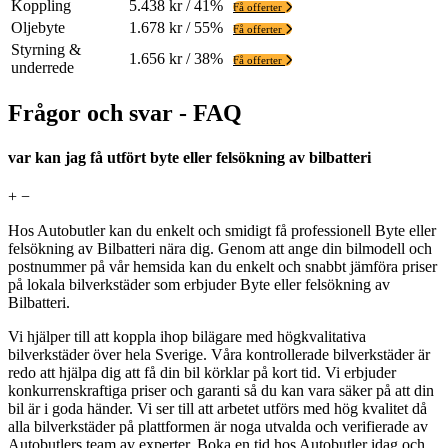
Koppling
5.438 kr / 41%
Få offerter
Oljebyte
1.678 kr / 55%
Få offerter
Styrning &
1.656 kr / 38%
Få offerter
underrede
Frågor och svar - FAQ
var kan jag få utfört byte eller felsökning av bilbatteri
+
−
Hos Autobutler kan du enkelt och smidigt få professionell Byte eller
felsökning av Bilbatteri nära dig. Genom att ange din bilmodell och
postnummer på vår hemsida kan du enkelt och snabbt jämföra priser
på lokala bilverkstäder som erbjuder Byte eller felsökning av
Bilbatteri.
Vi hjälper till att koppla ihop bilägare med högkvalitativa
bilverkstäder över hela Sverige. Våra kontrollerade bilverkstäder är
redo att hjälpa dig att få din bil körklar på kort tid. Vi erbjuder
konkurrenskraftiga priser och garanti så du kan vara säker på att din
bil är i goda händer. Vi ser till att arbetet utförs med hög kvalitet då
alla bilverkstäder på plattformen är noga utvalda och verifierade av
Autobutlers team av experter. Boka en tid hos Autobutler idag och