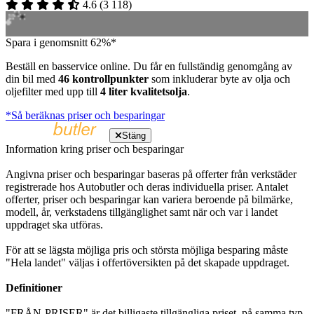
4.6
(
3 118
)
Spara i genomsnitt 62%*
Beställ en basservice online. Du får en fullständig genomgång av
din bil med
46 kontrollpunkter
som inkluderar byte av olja och
oljefilter med upp till
4 liter kvalitetsolja
.
*Så beräknas priser och besparingar
Stäng
Information kring priser och besparingar
Angivna priser och besparingar baseras på offerter från verkstäder
registrerade hos Autobutler och deras individuella priser. Antalet
offerter, priser och besparingar kan variera beroende på bilmärke,
modell, år, verkstadens tillgänglighet samt när och var i landet
uppdraget ska utföras.
För att se lägsta möjliga pris och största möjliga besparing måste
"Hela landet" väljas i offertöversikten på det skapade uppdraget.
Definitioner
"FRÅN-PRISER" är det billigaste tillgängliga priset, på samma typ