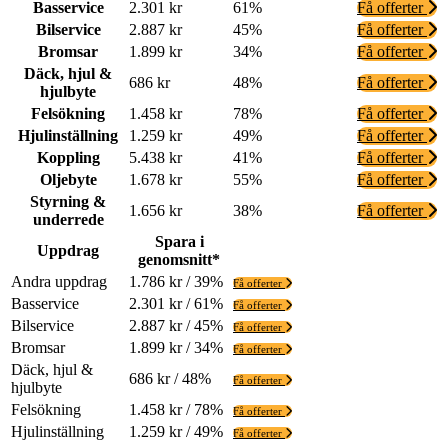
Basservice
2.301 kr
61%
Få offerter
Bilservice
2.887 kr
45%
Få offerter
Bromsar
1.899 kr
34%
Få offerter
Däck, hjul &
686 kr
48%
Få offerter
hjulbyte
Felsökning
1.458 kr
78%
Få offerter
Hjulinställning
1.259 kr
49%
Få offerter
Koppling
5.438 kr
41%
Få offerter
Oljebyte
1.678 kr
55%
Få offerter
Styrning &
1.656 kr
38%
Få offerter
underrede
Spara i
Uppdrag
genomsnitt*
Andra uppdrag
1.786 kr / 39%
Få offerter
Basservice
2.301 kr / 61%
Få offerter
Bilservice
2.887 kr / 45%
Få offerter
Bromsar
1.899 kr / 34%
Få offerter
Däck, hjul &
686 kr / 48%
Få offerter
hjulbyte
Felsökning
1.458 kr / 78%
Få offerter
Hjulinställning
1.259 kr / 49%
Få offerter