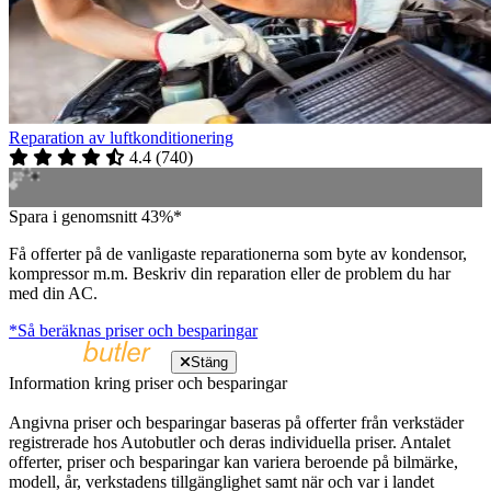
Reparation av luftkonditionering
4.4
(
740
)
Spara i genomsnitt 43%*
Få offerter på de vanligaste reparationerna som byte av kondensor,
kompressor m.m. Beskriv din reparation eller de problem du har
med din AC.
*Så beräknas priser och besparingar
Stäng
Information kring priser och besparingar
Angivna priser och besparingar baseras på offerter från verkstäder
registrerade hos Autobutler och deras individuella priser. Antalet
offerter, priser och besparingar kan variera beroende på bilmärke,
modell, år, verkstadens tillgänglighet samt när och var i landet