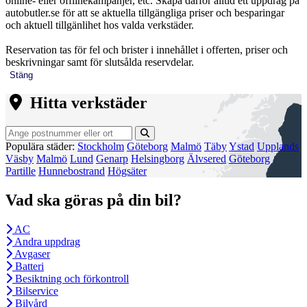
online- eller offlinekampanjer, etc. Skapa därför alltid ett uppdrag på
autobutler.se för att se aktuella tillgängliga priser och besparingar
och aktuell tillgänlihet hos valda verkstäder.
Reservation tas för fel och brister i innehållet i offerten, priser och
beskrivningar samt för slutsålda reservdelar.
Stäng
Hitta verkstäder
Populära städer:
Stockholm
Göteborg
Malmö
Täby
Ystad
Upplands
Väsby
Malmö
Lund
Genarp
Helsingborg
Älvsered
Göteborg
Partille
Hunnebostrand
Högsäter
Vad ska göras på din bil?
AC
Andra uppdrag
Avgaser
Batteri
Besiktning och förkontroll
Bilservice
Bilvård