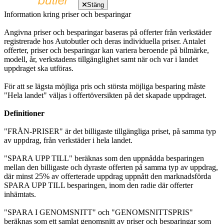
Stäng
Information kring priser och besparingar
Angivna priser och besparingar baseras på offerter från verkstäder
registrerade hos Autobutler och deras individuella priser. Antalet
offerter, priser och besparingar kan variera beroende på bilmärke,
modell, år, verkstadens tillgänglighet samt när och var i landet
uppdraget ska utföras.
För att se lägsta möjliga pris och största möjliga besparing måste
"Hela landet" väljas i offertöversikten på det skapade uppdraget.
Definitioner
"FRÅN-PRISER" är det billigaste tillgängliga priset, på samma typ
av uppdrag, från verkstäder i hela landet.
"SPARA UPP TILL" beräknas som den uppnådda besparingen
mellan den billigaste och dyraste offerten på samma typ av uppdrag,
där minst 25% av offerterade uppdrag uppnått den marknadsförda
SPARA UPP TILL besparingen, inom den radie där offerter
inhämtats.
"SPARA I GENOMSNITT" och "GENOMSNITTSPRIS"
beräknas som ett samlat genomsnitt av priser och besparingar som