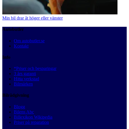
Min bil drar åt höger eller vänster
Autobutler
Om autobutler.se
Kontakt
Info
*Priser och besparingar
3 års garanti
Hitta verkstad
Bilmärken
Bilrådgivning
Blogg
Bilens Abc
Billexikon Wikipedia
Priser på reparation