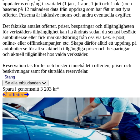
uppdateras en gång i kvartalet (1 jan., 1 apr., 1 juli och 1 okt.) och
baseras på 12 månaders data från uppdrag som har fått minst fyra
offerter. Priserna är inklusive moms och andra eventuella avgifter.
Det faktiska antalet offerter, priser, besparingar och tillgängligheten
för verkstäders tillgänglighet kan ha ändrats sedan du senast besökte
autobutler.se eller fick marknadsföring från oss via t.ex. e-post,
online- eller offlinekampanjer, etc. Skapa därför alltid ett uppdrag på
autobutler.se för att se aktuella tillgängliga priser och besparingar
och aktuell tillgänlihet hos valda verkstäder.
Reservation tas för fel och brister i innehållet i offerten, priser och
beskrivningar samt för slutsålda reservdelar.
Stäng
Se alla erbjudanden
Spara i genomsnitt 3 203 kr*
Få offerter