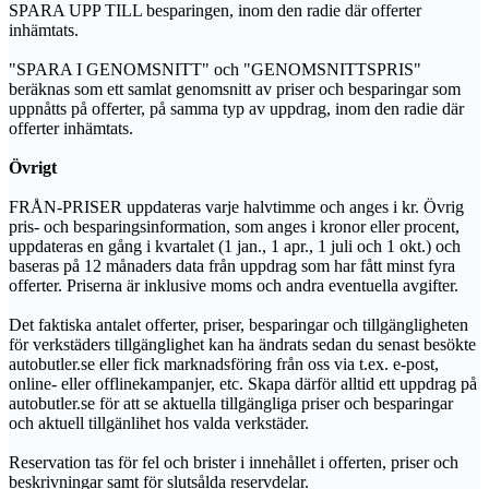
SPARA UPP TILL besparingen, inom den radie där offerter
inhämtats.
"SPARA I GENOMSNITT" och "GENOMSNITTSPRIS"
beräknas som ett samlat genomsnitt av priser och besparingar som
uppnåtts på offerter, på samma typ av uppdrag, inom den radie där
offerter inhämtats.
Övrigt
FRÅN-PRISER uppdateras varje halvtimme och anges i kr. Övrig
pris- och besparingsinformation, som anges i kronor eller procent,
uppdateras en gång i kvartalet (1 jan., 1 apr., 1 juli och 1 okt.) och
baseras på 12 månaders data från uppdrag som har fått minst fyra
offerter. Priserna är inklusive moms och andra eventuella avgifter.
Det faktiska antalet offerter, priser, besparingar och tillgängligheten
för verkstäders tillgänglighet kan ha ändrats sedan du senast besökte
autobutler.se eller fick marknadsföring från oss via t.ex. e-post,
online- eller offlinekampanjer, etc. Skapa därför alltid ett uppdrag på
autobutler.se för att se aktuella tillgängliga priser och besparingar
och aktuell tillgänlihet hos valda verkstäder.
Reservation tas för fel och brister i innehållet i offerten, priser och
beskrivningar samt för slutsålda reservdelar.