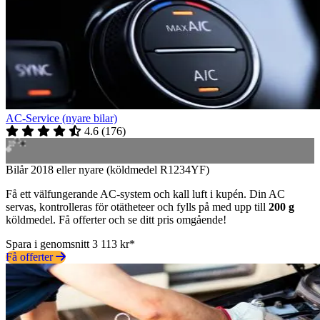
AC-Service (nyare bilar)
4.6
(
176
)
Bilår 2018 eller nyare (köldmedel R1234YF)
Få ett välfungerande AC-system och kall luft i kupén. Din AC
servas, kontrolleras för otätheteer och fylls på med upp till
200 g
köldmedel. Få offerter och se ditt pris omgående!
Spara i genomsnitt 3 113 kr*
Få offerter