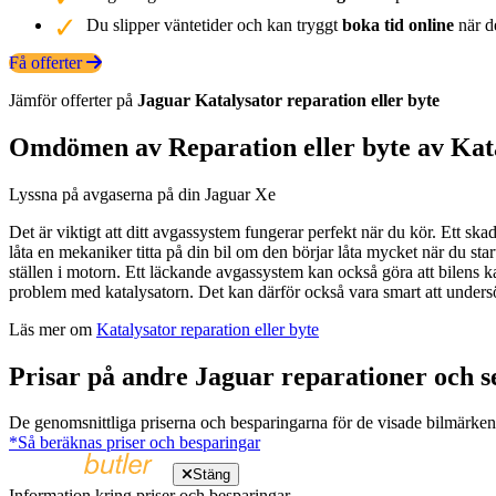
Du slipper väntetider och kan tryggt
boka tid online
när de
Få offerter
Jämför offerter på
Jaguar
Katalysator
reparation eller byte
Omdömen av Reparation eller byte av Kat
Lyssna på avgaserna på din Jaguar Xe
Det är viktigt att ditt avgassystem fungerar perfekt när du kör. Ett skad
låta en mekaniker titta på din bil om den börjar låta mycket när du sta
ställen i motorn. Ett läckande avgassystem kan också göra att bilens ka
problem med katalysatorn. Det kan därför också vara smart att undersö
Läs mer om
Katalysator reparation eller byte
Prisar på andre Jaguar reparationer och s
De genomsnittliga priserna och besparingarna för de visade bilmärkena 
*Så beräknas priser och besparingar
Stäng
Information kring priser och besparingar