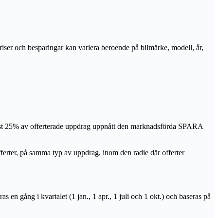
priser och besparingar kan variera beroende på bilmärke, modell, år,
nst 25% av offerterade uppdrag uppnått den marknadsförda SPARA
r, på samma typ av uppdrag, inom den radie där offerter
n gång i kvartalet (1 jan., 1 apr., 1 juli och 1 okt.) och baseras på