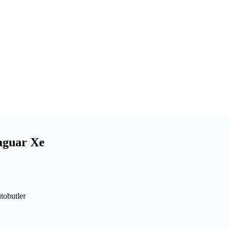
Jaguar Xe
utobutler