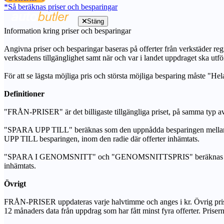
*Så beräknas priser och besparingar
Stäng
Information kring priser och besparingar
Angivna priser och besparingar baseras på offerter från verkstäder regi
verkstadens tillgänglighet samt när och var i landet uppdraget ska utfö
För att se lägsta möjliga pris och största möjliga besparing måste "Hel
Definitioner
"FRÅN-PRISER" är det billigaste tillgängliga priset, på samma typ av 
"SPARA UPP TILL" beräknas som den uppnådda besparingen mellan de
UPP TILL besparingen, inom den radie där offerter inhämtats.
"SPARA I GENOMSNITT" och "GENOMSNITTSPRIS" beräknas som ett sam
inhämtats.
Övrigt
FRÅN-PRISER uppdateras varje halvtimme och anges i kr. Övrig pris- oc
12 månaders data från uppdrag som har fått minst fyra offerter. Priser