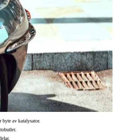
r byte av katalysator.
tobutler.
elar.