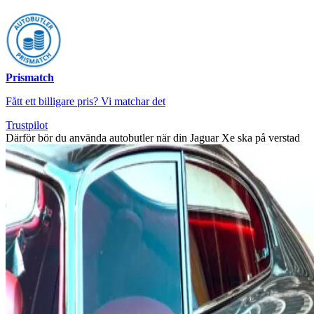
Prismatch
Fått ett billigare pris? Vi matchar det
Trustpilot
Därför bör du använda autobutler när din Jaguar Xe ska på verstad