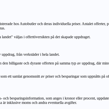
strerade hos Autobutler och deras individuella priser. Antalet offerter, 
ras.
a landet" väljas i offertöversikten på det skapade uppdraget.
uppdrag, från verkstäder i hela landet.
n billigaste och dyraste offerten på samma typ av uppdrag, där mi
lat genomsnitt av priser och besparingar som uppnåtts på offerte
h besparingsinformation, som anges i kronor eller procent, uppdateras e
na är inklusive moms och andra eventuella avgifter.