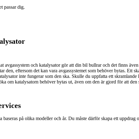
t passar dig.
alysator
at avgassystem och katalysator gör att din bil bullrar och det finns även e
rtar den, eftersom det kan vara avgassystemet som behöver bytas. Ett skad
talysator inte fungerar som den ska. Skulle du uppfatta ett skramlande l
ka om katalysatorn behöver bytas ut, även om den är gjord för att den s
ervices
baseras på olika modeller och år. Du måste därför skapa ett uppdrag och 