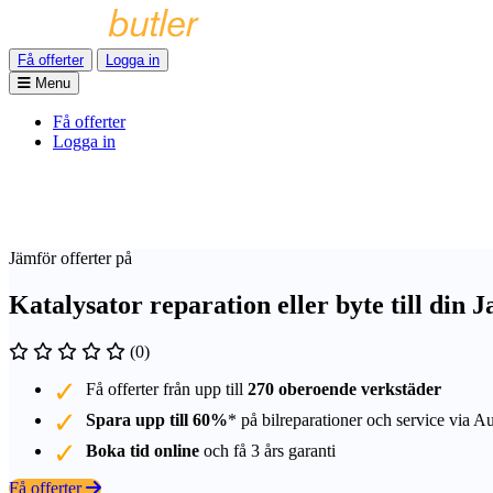
Få offerter
Logga in
Menu
Få offerter
Logga in
Jämför offerter på
Katalysator reparation eller byte till din 
(0)
Få offerter från upp till
270 oberoende verkstäder
Spara upp till 60%
* på bilreparationer och service via A
Boka tid online
och få 3 års garanti
Få offerter