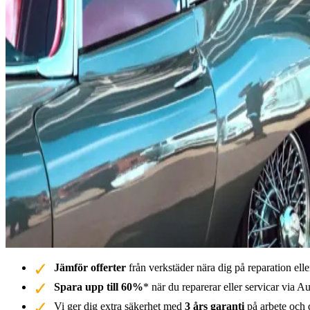
Jämför offerter
från verkstäder nära dig på reparation elle
Spara upp till 60%
* när du reparerar eller servicar via Au
Vi ger dig extra säkerhet med
3 års garanti
på arbete och d