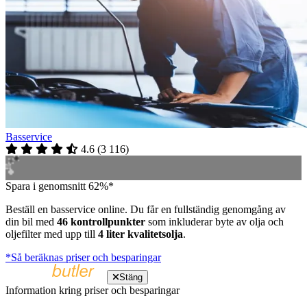
Basservice
4.6
(
3 116
)
Spara i genomsnitt 62%*
Beställ en basservice online. Du får en fullständig genomgång av
din bil med
46 kontrollpunkter
som inkluderar byte av olja och
oljefilter med upp till
4 liter kvalitetsolja
.
*Så beräknas priser och besparingar
Stäng
Information kring priser och besparingar