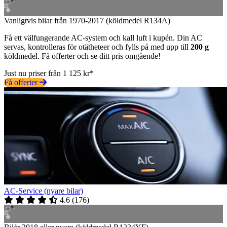
Vanligtvis bilar från 1970-2017 (köldmedel R134A)
Få ett välfungerande AC-system och kall luft i kupén. Din AC
servas, kontrolleras för otätheteer och fylls på med upp till
200 g
köldmedel. Få offerter och se ditt pris omgående!
Just nu priser från 1 125 kr*
Få offerter
AC-Service (nyare bilar)
4.6
(
176
)