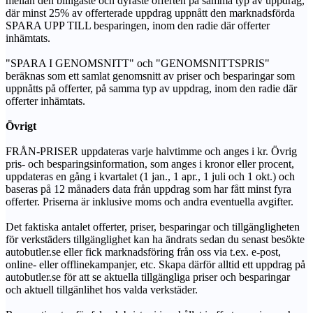
mellan den billigaste och dyraste offerten på samma typ av uppdrag,
där minst 25% av offerterade uppdrag uppnått den marknadsförda
SPARA UPP TILL besparingen, inom den radie där offerter
inhämtats.
"SPARA I GENOMSNITT" och "GENOMSNITTSPRIS"
beräknas som ett samlat genomsnitt av priser och besparingar som
uppnåtts på offerter, på samma typ av uppdrag, inom den radie där
offerter inhämtats.
Övrigt
FRÅN-PRISER uppdateras varje halvtimme och anges i kr. Övrig
pris- och besparingsinformation, som anges i kronor eller procent,
uppdateras en gång i kvartalet (1 jan., 1 apr., 1 juli och 1 okt.) och
baseras på 12 månaders data från uppdrag som har fått minst fyra
offerter. Priserna är inklusive moms och andra eventuella avgifter.
Det faktiska antalet offerter, priser, besparingar och tillgängligheten
för verkstäders tillgänglighet kan ha ändrats sedan du senast besökte
autobutler.se eller fick marknadsföring från oss via t.ex. e-post,
online- eller offlinekampanjer, etc. Skapa därför alltid ett uppdrag på
autobutler.se för att se aktuella tillgängliga priser och besparingar
och aktuell tillgänlihet hos valda verkstäder.