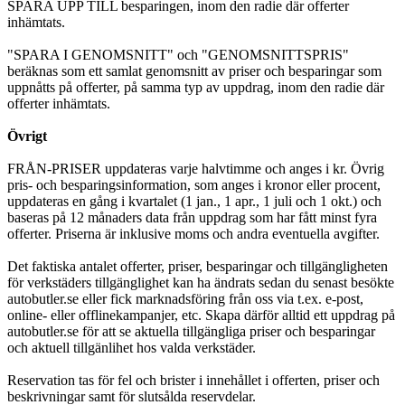
SPARA UPP TILL besparingen, inom den radie där offerter
inhämtats.
"SPARA I GENOMSNITT" och "GENOMSNITTSPRIS"
beräknas som ett samlat genomsnitt av priser och besparingar som
uppnåtts på offerter, på samma typ av uppdrag, inom den radie där
offerter inhämtats.
Övrigt
FRÅN-PRISER uppdateras varje halvtimme och anges i kr. Övrig
pris- och besparingsinformation, som anges i kronor eller procent,
uppdateras en gång i kvartalet (1 jan., 1 apr., 1 juli och 1 okt.) och
baseras på 12 månaders data från uppdrag som har fått minst fyra
offerter. Priserna är inklusive moms och andra eventuella avgifter.
Det faktiska antalet offerter, priser, besparingar och tillgängligheten
för verkstäders tillgänglighet kan ha ändrats sedan du senast besökte
autobutler.se eller fick marknadsföring från oss via t.ex. e-post,
online- eller offlinekampanjer, etc. Skapa därför alltid ett uppdrag på
autobutler.se för att se aktuella tillgängliga priser och besparingar
och aktuell tillgänlihet hos valda verkstäder.
Reservation tas för fel och brister i innehållet i offerten, priser och
beskrivningar samt för slutsålda reservdelar.