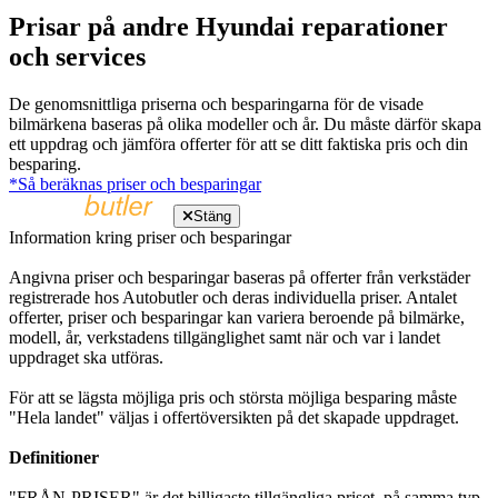
Prisar på andre Hyundai reparationer
och services
De genomsnittliga priserna och besparingarna för de visade
bilmärkena baseras på olika modeller och år. Du måste därför skapa
ett uppdrag och jämföra offerter för att se ditt faktiska pris och din
besparing.
*Så beräknas priser och besparingar
Stäng
Information kring priser och besparingar
Angivna priser och besparingar baseras på offerter från verkstäder
registrerade hos Autobutler och deras individuella priser. Antalet
offerter, priser och besparingar kan variera beroende på bilmärke,
modell, år, verkstadens tillgänglighet samt när och var i landet
uppdraget ska utföras.
För att se lägsta möjliga pris och största möjliga besparing måste
"Hela landet" väljas i offertöversikten på det skapade uppdraget.
Definitioner
"FRÅN-PRISER" är det billigaste tillgängliga priset, på samma typ