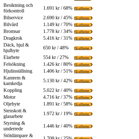
Besiktning och
1.691 kr / 68%
Få offerter
förkontroll
Bilservice
2.690 kr / 45%
Få offerter
Bilvård
1.149 kr / 70%
Få offerter
Bromsar
1.778 kr / 34%
Få offerter
Dragkrok
5.416 kr / 31%
Få offerter
Däck, hjul &
650 kr / 48%
Få offerter
hjulbyte
Elarbete
554 kr / 27%
Få offerter
Felsökning
1.426 kr / 80%
Få offerter
Hjulinställning
1.406 kr / 51%
Få offerter
Kamrem &
5.130 kr / 42%
Få offerter
kamkedja
Koppling
5.022 kr / 40%
Få offerter
Motor
4.716 kr / 37%
Få offerter
Oljebyte
1.891 kr / 58%
Få offerter
Stenskott &
1.972 kr / 19%
Få offerter
glasarbete
Styrning &
1.446 kr / 40%
Få offerter
underrede
Stötdämpare &
1.709 kr / 25%
Få offerter