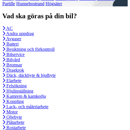
Partille
Hunnebostrand
Högsäter
Vad ska göras på din bil?
AC
Andra uppdrag
Avgaser
Batteri
Besiktning och förkontroll
Bilservice
Bilvård
Bromsar
Dragkrok
Däck, däckbyte & hjulbyte
Elarbete
Felsökning
Hjulinställning
Kamrem & kamkedja
Koppling
Lack- och måleriarbete
Motor
Oljebyte
Plåtarbete
Rostarbete