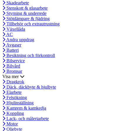
Skadearbete
Stenskott & glasarbete
Styrning & underrede
Stötdämpare & fjädring
Tillbehör och extrautrustning
Växellåda
AC
Andra uppdrag
Avgaser
Batteri
Besiktning och förkontroll
Bilservice
Bilvård
Bromsar
Visa mer
Dragkrok
Däck, däckbyte & hjulbyte
Elarbete
Felsökning
Hjulinställning
Kamrem & kamkedja
Koppling
Lack- och måleriarbete
Motor
Oljebyte