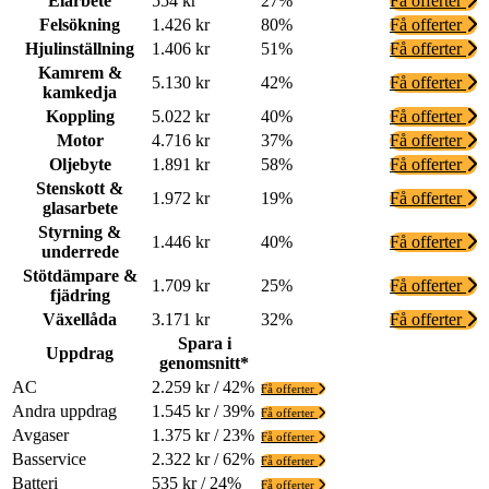
Elarbete
554 kr
27%
Få offerter
Felsökning
1.426 kr
80%
Få offerter
Hjulinställning
1.406 kr
51%
Få offerter
Kamrem &
5.130 kr
42%
Få offerter
kamkedja
Koppling
5.022 kr
40%
Få offerter
Motor
4.716 kr
37%
Få offerter
Oljebyte
1.891 kr
58%
Få offerter
Stenskott &
1.972 kr
19%
Få offerter
glasarbete
Styrning &
1.446 kr
40%
Få offerter
underrede
Stötdämpare &
1.709 kr
25%
Få offerter
fjädring
Växellåda
3.171 kr
32%
Få offerter
Spara i
Uppdrag
genomsnitt*
AC
2.259 kr / 42%
Få offerter
Andra uppdrag
1.545 kr / 39%
Få offerter
Avgaser
1.375 kr / 23%
Få offerter
Basservice
2.322 kr / 62%
Få offerter
Batteri
535 kr / 24%
Få offerter