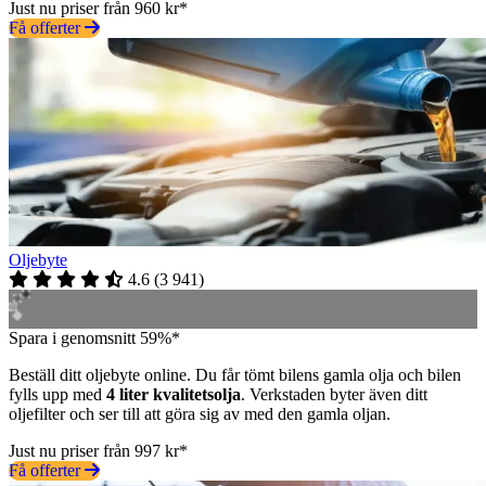
Just nu priser från 960 kr*
Få offerter
Oljebyte
4.6
(
3 941
)
Spara i genomsnitt 59%*
Beställ ditt oljebyte online. Du får tömt bilens gamla olja och bilen
fylls upp med
4 liter kvalitetsolja
. Verkstaden byter även ditt
oljefilter och ser till att göra sig av med den gamla oljan.
Just nu priser från 997 kr*
Få offerter