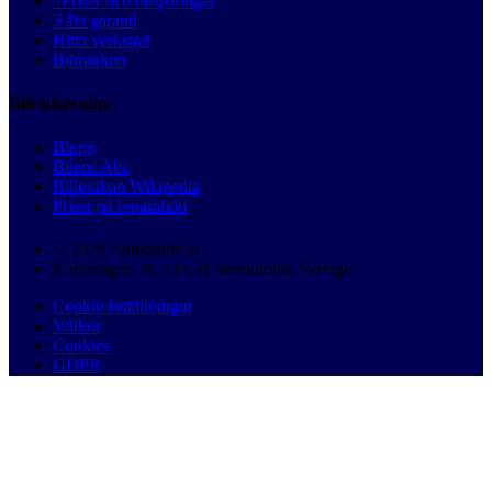
*Priser och besparingar
3 års garanti
Hitta verkstad
Bilmärken
Bilrådgivning
Blogg
Bilens Abc
Billexikon Wikipedia
Priser på reparation
© 2026 Autobutler.se
Karlavägen 18, 114 31 Stockholm, Sverige
Cookie inställningar
Villkor
Cookies
GDPR