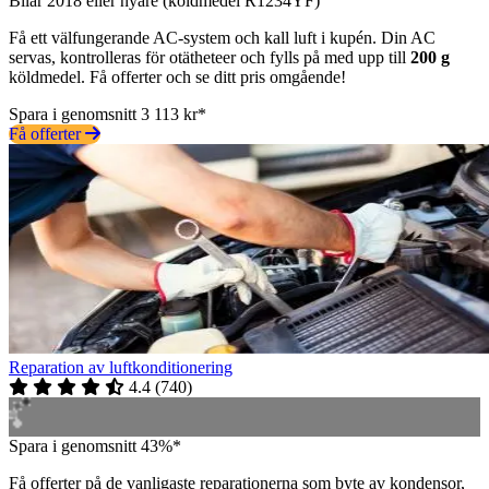
Bilår 2018 eller nyare (köldmedel R1234YF)
Få ett välfungerande AC-system och kall luft i kupén. Din AC
servas, kontrolleras för otätheteer och fylls på med upp till
200 g
köldmedel. Få offerter och se ditt pris omgående!
Spara i genomsnitt 3 113 kr*
Få offerter
Reparation av luftkonditionering
4.4
(
740
)
Spara i genomsnitt 43%*
Få offerter på de vanligaste reparationerna som byte av kondensor,