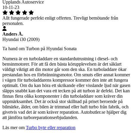
Upplands Autoservice
10-11-23
Allt fungerade perfekt enligt offerten. Trevligt bemötande från
personalen.
Anders Å.
Hyundai i30 (2009)
Ta hand om Turbon på Hyundai Sonata
Numera är en turboladdare en standardutrustning i diesel- och
bensinmotorer. För att få den bästa körupplevelsen är det såklart
väldigt viktigt att din motor går som den ska. En turboladdare ökar
prestandan hos en förbränningsmotor. Om smuts eller annat kommer
i vägen för turboladdarens kompressor kommer den inte att fungera
optimalt. Om du kan höra ett skrikande eller visslande ljud när gasen
släpps snabbt kan det vara ett tecken på att turbon är defekt. Det kan
finnas flera olika komponenter i din turboladdare som kräver din
uppmärksamhet. Det är också stor skillnad på priset beroende på
bilmärke, ålder, om bilen är trimmad eller haft turbo från fabrik, och
givetvis vad det är som kräver reparation. Autobutler.se hjälper dig
att jämföra turboreparationserbjudanden.
Läs mer om
Turbo byte eller reparation