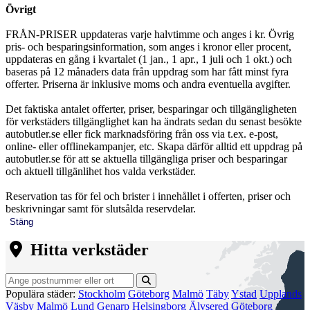
Övrigt
FRÅN-PRISER uppdateras varje halvtimme och anges i kr. Övrig
pris- och besparingsinformation, som anges i kronor eller procent,
uppdateras en gång i kvartalet (1 jan., 1 apr., 1 juli och 1 okt.) och
baseras på 12 månaders data från uppdrag som har fått minst fyra
offerter. Priserna är inklusive moms och andra eventuella avgifter.
Det faktiska antalet offerter, priser, besparingar och tillgängligheten
för verkstäders tillgänglighet kan ha ändrats sedan du senast besökte
autobutler.se eller fick marknadsföring från oss via t.ex. e-post,
online- eller offlinekampanjer, etc. Skapa därför alltid ett uppdrag på
autobutler.se för att se aktuella tillgängliga priser och besparingar
och aktuell tillgänlihet hos valda verkstäder.
Reservation tas för fel och brister i innehållet i offerten, priser och
beskrivningar samt för slutsålda reservdelar.
Stäng
Hitta verkstäder
Populära städer:
Stockholm
Göteborg
Malmö
Täby
Ystad
Upplands
Väsby
Malmö
Lund
Genarp
Helsingborg
Älvsered
Göteborg