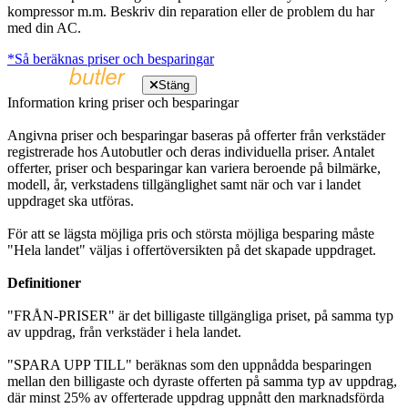
kompressor m.m. Beskriv din reparation eller de problem du har
med din AC.
*Så beräknas priser och besparingar
Stäng
Information kring priser och besparingar
Angivna priser och besparingar baseras på offerter från verkstäder
registrerade hos Autobutler och deras individuella priser. Antalet
offerter, priser och besparingar kan variera beroende på bilmärke,
modell, år, verkstadens tillgänglighet samt när och var i landet
uppdraget ska utföras.
För att se lägsta möjliga pris och största möjliga besparing måste
"Hela landet" väljas i offertöversikten på det skapade uppdraget.
Definitioner
"FRÅN-PRISER" är det billigaste tillgängliga priset, på samma typ
av uppdrag, från verkstäder i hela landet.
"SPARA UPP TILL" beräknas som den uppnådda besparingen
mellan den billigaste och dyraste offerten på samma typ av uppdrag,
där minst 25% av offerterade uppdrag uppnått den marknadsförda