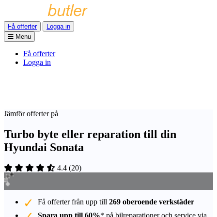
Få offerter
Logga in
Menu
Få offerter
Logga in
Jämför offerter på
Turbo byte eller reparation till din
Hyundai Sonata
4.4
(
20
)
Få offerter från upp till
269 oberoende verkstäder
Spara upp till 60%
* på bilreparationer och service via