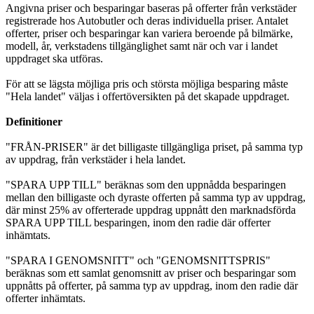
Angivna priser och besparingar baseras på offerter från verkstäder
registrerade hos Autobutler och deras individuella priser. Antalet
offerter, priser och besparingar kan variera beroende på bilmärke,
modell, år, verkstadens tillgänglighet samt när och var i landet
uppdraget ska utföras.
För att se lägsta möjliga pris och största möjliga besparing måste
"Hela landet" väljas i offertöversikten på det skapade uppdraget.
Definitioner
"FRÅN-PRISER" är det billigaste tillgängliga priset, på samma typ
av uppdrag, från verkstäder i hela landet.
"SPARA UPP TILL" beräknas som den uppnådda besparingen
mellan den billigaste och dyraste offerten på samma typ av uppdrag,
där minst 25% av offerterade uppdrag uppnått den marknadsförda
SPARA UPP TILL besparingen, inom den radie där offerter
inhämtats.
"SPARA I GENOMSNITT" och "GENOMSNITTSPRIS"
beräknas som ett samlat genomsnitt av priser och besparingar som
uppnåtts på offerter, på samma typ av uppdrag, inom den radie där
offerter inhämtats.