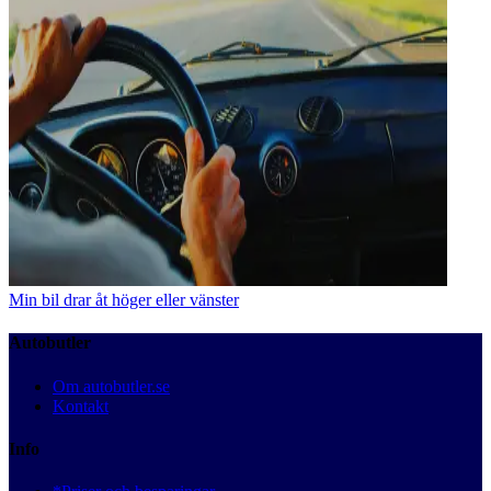
Min bil drar åt höger eller vänster
Autobutler
Om autobutler.se
Kontakt
Info