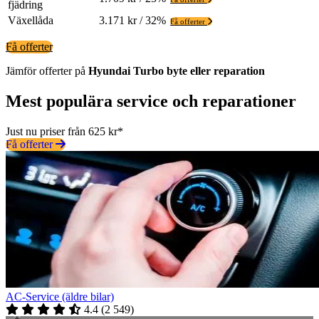
fjädring
Växellåda
3.171 kr / 32%
Få offerter
Få offerter
Jämför offerter på
Hyundai
Turbo
byte eller reparation
Mest populära service och reparationer
Just nu priser från 625 kr*
Få offerter
AC-Service (äldre bilar)
4.4
(
2 549
)