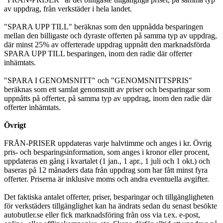
av uppdrag, från verkstäder i hela landet.
"SPARA UPP TILL" beräknas som den uppnådda besparingen
mellan den billigaste och dyraste offerten på samma typ av uppdrag,
där minst 25% av offerterade uppdrag uppnått den marknadsförda
SPARA UPP TILL besparingen, inom den radie där offerter
inhämtats.
"SPARA I GENOMSNITT" och "GENOMSNITTSPRIS"
beräknas som ett samlat genomsnitt av priser och besparingar som
uppnåtts på offerter, på samma typ av uppdrag, inom den radie där
offerter inhämtats.
Övrigt
FRÅN-PRISER uppdateras varje halvtimme och anges i kr. Övrig
pris- och besparingsinformation, som anges i kronor eller procent,
uppdateras en gång i kvartalet (1 jan., 1 apr., 1 juli och 1 okt.) och
baseras på 12 månaders data från uppdrag som har fått minst fyra
offerter. Priserna är inklusive moms och andra eventuella avgifter.
Det faktiska antalet offerter, priser, besparingar och tillgängligheten
för verkstäders tillgänglighet kan ha ändrats sedan du senast besökte
autobutler.se eller fick marknadsföring från oss via t.ex. e-post,