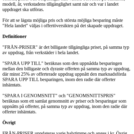
modell, år, verkstadens tillgänglighet samt när och var i landet
uppdraget ska utföras.
För att se lägsta möjliga pris och största möjliga besparing måste
"Hela landet" väljas i offertöversikten på det skapade uppdraget.
Definitioner
"FRÅN-PRISER" är det billigaste tillgängliga priset, på samma typ
av uppdrag, från verkstäder i hela landet.
"SPARA UPP TILL" beräknas som den uppnådda besparingen
mellan den billigaste och dyraste offerten på samma typ av uppdrag,
där minst 25% av offerterade uppdrag uppnått den marknadsförda
SPARA UPP TILL besparingen, inom den radie där offerter
inhämtats.
"SPARA I GENOMSNITT" och "GENOMSNITTSPRIS"
beräknas som ett samlat genomsnitt av priser och besparingar som
uppnåtts på offerter, på samma typ av uppdrag, inom den radie där
offerter inhämtats.
Övrigt
FRÅN-PRISER uppdateras varje halvtimme och anges i kr. Övrig