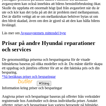
avgassystem kan också innebära att bilens bensinförbrukning ökar.
Skulle du uppfatta ett onormalt högt ljud från avgasröret när du är
ute och kör kan det tyda på att det är problem med mellanpannan.
Det är därför vettigt att se om mellankrukan behöver bytas ut om
den blivit skadad, även om den är gjord så att den kan hålla bilens
livslängd.
Läs mer om
Avgassystemets mittendel byte
Prisar på andre Hyundai reparationer
och services
De genomsnittliga priserna och besparingarna för de visade
bilmärkena baseras på olika modeller och år. Du måste därför skapa
ett uppdrag och jämföra offerter för att se ditt faktiska pris och din
besparing.
*Så beräknas priser och besparingar
Stäng
Information kring priser och besparingar
Angivna priser och besparingar baseras på offerter från verkstäder
registrerade hos Autobutler och deras individuella priser. Antalet
offerter, priser och besparingar kan variera beroende på bilmärke,