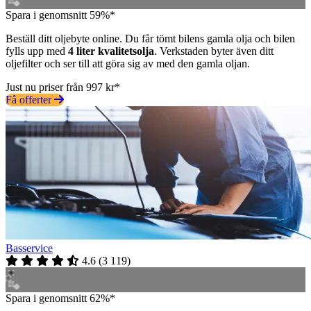
Spara i genomsnitt 59%*
Beställ ditt oljebyte online. Du får tömt bilens gamla olja och bilen
fylls upp med
4 liter kvalitetsolja
. Verkstaden byter även ditt
oljefilter och ser till att göra sig av med den gamla oljan.
Just nu priser från 997 kr*
Få offerter
Basservice
4.6
(
3 119
)
Spara i genomsnitt 62%*