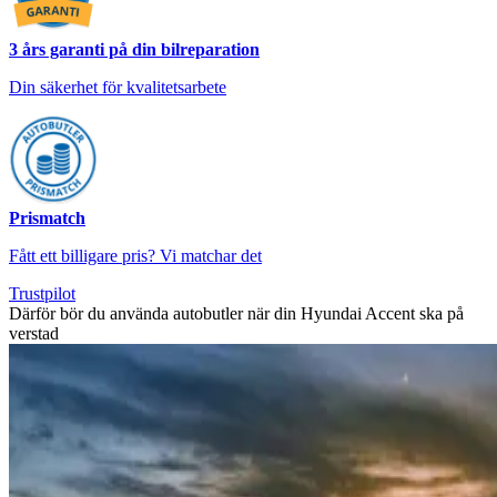
3 års garanti på din bilreparation
Din säkerhet för kvalitetsarbete
Prismatch
Fått ett billigare pris? Vi matchar det
Trustpilot
Därför bör du använda autobutler när din Hyundai Accent ska på
verstad