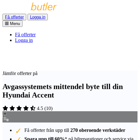
Få offerter
Logga in
Menu
Få offerter
Logga in
Jämför offerter på
Avgassystemets mittendel byte till din
Hyundai Accent
4.5
(
10
)
Få offerter från upp till
270 oberoende verkstäder
Spara upp till 60%
* på bilreparationer och service via