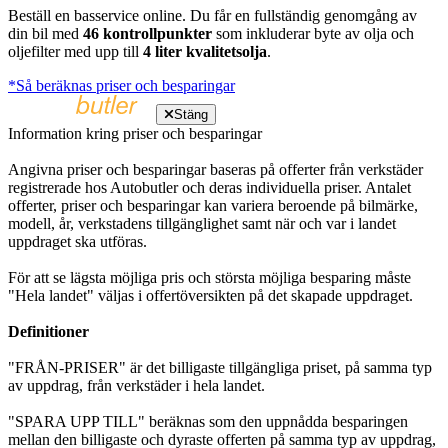
Beställ en basservice online. Du får en fullständig genomgång av
din bil med
46 kontrollpunkter
som inkluderar byte av olja och
oljefilter med upp till
4 liter kvalitetsolja
.
*Så beräknas priser och besparingar
Stäng
Information kring priser och besparingar
Angivna priser och besparingar baseras på offerter från verkstäder
registrerade hos Autobutler och deras individuella priser. Antalet
offerter, priser och besparingar kan variera beroende på bilmärke,
modell, år, verkstadens tillgänglighet samt när och var i landet
uppdraget ska utföras.
För att se lägsta möjliga pris och största möjliga besparing måste
"Hela landet" väljas i offertöversikten på det skapade uppdraget.
Definitioner
"FRÅN-PRISER" är det billigaste tillgängliga priset, på samma typ
av uppdrag, från verkstäder i hela landet.
"SPARA UPP TILL" beräknas som den uppnådda besparingen
mellan den billigaste och dyraste offerten på samma typ av uppdrag,