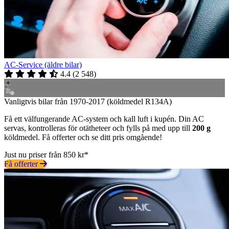
AC-Service (äldre bilar)
4.4
(
2 548
)
Vanligtvis bilar från 1970-2017 (köldmedel R134A)
Få ett välfungerande AC-system och kall luft i kupén. Din AC
servas, kontrolleras för otätheteer och fylls på med upp till
200 g
köldmedel. Få offerter och se ditt pris omgående!
Just nu priser från 850 kr*
Få offerter