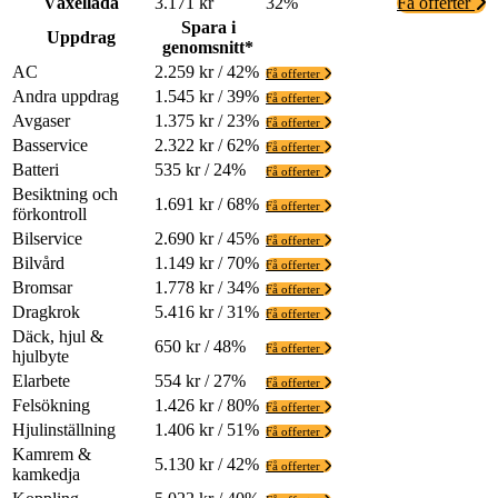
Växellåda
3.171 kr
32%
Få offerter
Spara i
Uppdrag
genomsnitt*
AC
2.259 kr / 42%
Få offerter
Andra uppdrag
1.545 kr / 39%
Få offerter
Avgaser
1.375 kr / 23%
Få offerter
Basservice
2.322 kr / 62%
Få offerter
Batteri
535 kr / 24%
Få offerter
Besiktning och
1.691 kr / 68%
Få offerter
förkontroll
Bilservice
2.690 kr / 45%
Få offerter
Bilvård
1.149 kr / 70%
Få offerter
Bromsar
1.778 kr / 34%
Få offerter
Dragkrok
5.416 kr / 31%
Få offerter
Däck, hjul &
650 kr / 48%
Få offerter
hjulbyte
Elarbete
554 kr / 27%
Få offerter
Felsökning
1.426 kr / 80%
Få offerter
Hjulinställning
1.406 kr / 51%
Få offerter
Kamrem &
5.130 kr / 42%
Få offerter
kamkedja