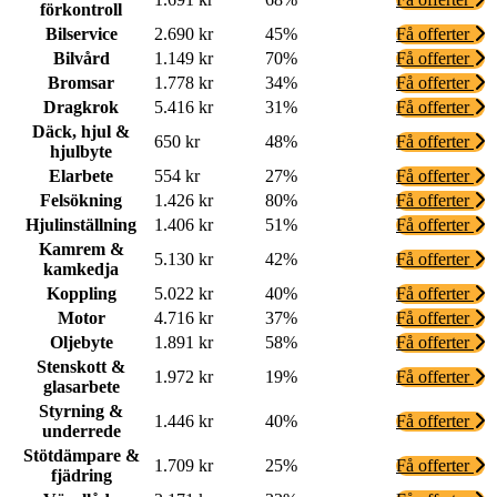
förkontroll
Bilservice
2.690 kr
45%
Få offerter
Bilvård
1.149 kr
70%
Få offerter
Bromsar
1.778 kr
34%
Få offerter
Dragkrok
5.416 kr
31%
Få offerter
Däck, hjul &
650 kr
48%
Få offerter
hjulbyte
Elarbete
554 kr
27%
Få offerter
Felsökning
1.426 kr
80%
Få offerter
Hjulinställning
1.406 kr
51%
Få offerter
Kamrem &
5.130 kr
42%
Få offerter
kamkedja
Koppling
5.022 kr
40%
Få offerter
Motor
4.716 kr
37%
Få offerter
Oljebyte
1.891 kr
58%
Få offerter
Stenskott &
1.972 kr
19%
Få offerter
glasarbete
Styrning &
1.446 kr
40%
Få offerter
underrede
Stötdämpare &
1.709 kr
25%
Få offerter
fjädring