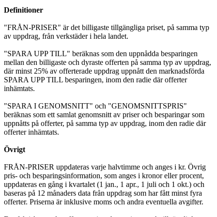
Definitioner
"FRÅN-PRISER" är det billigaste tillgängliga priset, på samma typ
av uppdrag, från verkstäder i hela landet.
"SPARA UPP TILL" beräknas som den uppnådda besparingen
mellan den billigaste och dyraste offerten på samma typ av uppdrag,
där minst 25% av offerterade uppdrag uppnått den marknadsförda
SPARA UPP TILL besparingen, inom den radie där offerter
inhämtats.
"SPARA I GENOMSNITT" och "GENOMSNITTSPRIS"
beräknas som ett samlat genomsnitt av priser och besparingar som
uppnåtts på offerter, på samma typ av uppdrag, inom den radie där
offerter inhämtats.
Övrigt
FRÅN-PRISER uppdateras varje halvtimme och anges i kr. Övrig
pris- och besparingsinformation, som anges i kronor eller procent,
uppdateras en gång i kvartalet (1 jan., 1 apr., 1 juli och 1 okt.) och
baseras på 12 månaders data från uppdrag som har fått minst fyra
offerter. Priserna är inklusive moms och andra eventuella avgifter.