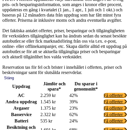
pris- och besparingsinformation, som anges i kronor eller procent,
uppdateras en gång i kvartalet (1 jan., 1 apr., 1 juli och 1 okt.) och
baseras på 12 månaders data från uppdrag som har fått minst fyra
offerter. Priserna är inklusive moms och andra eventuella avgifter.
Det faktiska antalet offerter, priser, besparingar och tillgängligheten
för verkstäders tillgänglighet kan ha ändrats sedan du senast besökte
autobutler.se eller fick marknadsföring från oss via t.ex. e-post,
online- eller offlinekampanjer, etc. Skapa därför alltid ett uppdrag på
autobutler.se för att se aktuella tillgängliga priser och besparingar
och aktuell tillgänlihet hos valda verkstäder.
Reservation tas för fel och brister i innehållet i offerten, priser och
beskrivningar samt för slutsålda reservdelar.
Stäng
Jämför och
Du sparar i
Uppdrag
spara*
genomsnitt*
AC
2.259 kr
42%
Få offerter
Andra uppdrag
1.545 kr
39%
Få offerter
Avgaser
1.375 kr
23%
Få offerter
Basservice
2.322 kr
62%
Få offerter
Batteri
535 kr
24%
Få offerter
Besiktning och
1.691 kr
68%
Få offerter