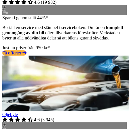
4.6
(
19 982
)
Spara i genomsnitt 44%*
Beställ en service med stämpel i serviceboken. Du får en
komplett
genomgång av din bil
efter tillverkarens föreskrifter. Verkstaden
byter ut alla nödvändiga delar så att bilens garanti skyddas.
Just nu priser från 950 kr*
Få offerter
Oljebyte
4.6
(
3 945
)