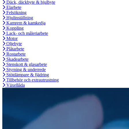
Däck, däckbyte & hjulbyte
Elarbete
Felsökning
Hjulinställning
Kamrem & kamkedja
Koppling
Lack- och måleriarbete
Motor
Oljebyte
Plåtarbete
Rostarbete
Skadearbete
Stenskott & glasarbete
Styrning & underrede
Stötdämpare & fjädring
Tillbehör och extrautrustning
Växellåda