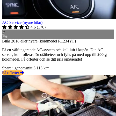
AC-Service (nyare bilar)
4.6
(
176
)
Bilår 2018 eller nyare (köldmedel R1234YF)
Få ett välfungerande AC-system och kall luft i kupén. Din AC
servas, kontrolleras för otätheteer och fylls på med upp till
200 g
köldmedel. Få offerter och se ditt pris omgående!
Spara i genomsnitt 3 113 kr*
Få offerter