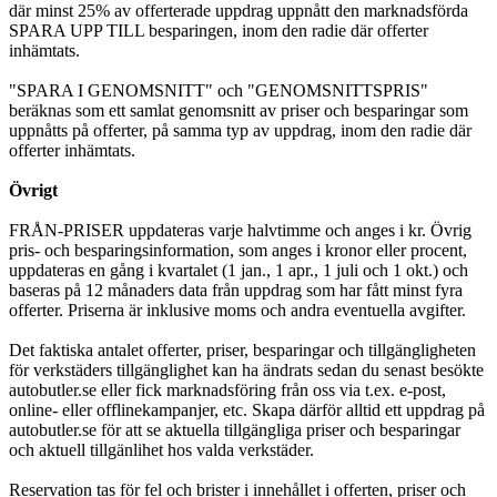
där minst 25% av offerterade uppdrag uppnått den marknadsförda
SPARA UPP TILL besparingen, inom den radie där offerter
inhämtats.
"SPARA I GENOMSNITT" och "GENOMSNITTSPRIS"
beräknas som ett samlat genomsnitt av priser och besparingar som
uppnåtts på offerter, på samma typ av uppdrag, inom den radie där
offerter inhämtats.
Övrigt
FRÅN-PRISER uppdateras varje halvtimme och anges i kr. Övrig
pris- och besparingsinformation, som anges i kronor eller procent,
uppdateras en gång i kvartalet (1 jan., 1 apr., 1 juli och 1 okt.) och
baseras på 12 månaders data från uppdrag som har fått minst fyra
offerter. Priserna är inklusive moms och andra eventuella avgifter.
Det faktiska antalet offerter, priser, besparingar och tillgängligheten
för verkstäders tillgänglighet kan ha ändrats sedan du senast besökte
autobutler.se eller fick marknadsföring från oss via t.ex. e-post,
online- eller offlinekampanjer, etc. Skapa därför alltid ett uppdrag på
autobutler.se för att se aktuella tillgängliga priser och besparingar
och aktuell tillgänlihet hos valda verkstäder.
Reservation tas för fel och brister i innehållet i offerten, priser och