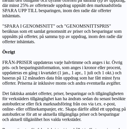
mellan den billigaste och dyraste offerten på samma typ av uppdrag,
där minst 25% av offerterade uppdrag uppnått den marknadsförda
SPARA UPP TILL besparingen, inom den radie där offerter
inhämtats.
"SPARA I GENOMSNITT" och "GENOMSNITTSPRIS"
beräknas som ett samlat genomsnitt av priser och besparingar som
uppnåtts på offerter, på samma typ av uppdrag, inom den radie där
offerter inhämtats.
Övrigt
FRÅN-PRISER uppdateras varje halvtimme och anges i kr. Övrig
pris- och besparingsinformation, som anges i kronor eller procent,
uppdateras en gång i kvartalet (1 jan., 1 apr., 1 juli och 1 okt.) och
baseras på 12 månaders data från uppdrag som har fått minst fyra
offerter. Priserna är inklusive moms och andra eventuella avgifter.
Det faktiska antalet offerter, priser, besparingar och tillgängligheten
för verkstäders tillgänglighet kan ha ändrats sedan du senast besökte
autobutler.se eller fick marknadsföring från oss via t.ex. e-post,
online- eller offlinekampanjer, etc. Skapa därför alltid ett uppdrag på
autobutler.se för att se aktuella tillgängliga priser och besparingar
och aktuell tillgänlihet hos valda verkstäder.