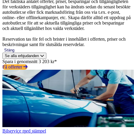
Det faktiska antalet offerter, priser, besparingar och tillgängligheten
för verkstäders tillgänglighet kan ha ändrats sedan du senast besökte
autobutler.se eller fick marknadsföring från oss via t.ex. e-post,
online- eller offlinekampanjer, etc. Skapa därför alltid ett uppdrag på
autobutler.se för att se aktuella tillgängliga priser och besparingar
och aktuell tillgänlihet hos valda verkstäder.
Reservation tas för fel och brister i innehållet i offerten, priser och
beskrivningar samt för slutsålda reservdelar.
Stäng
Se alla erbjudanden
Spara i genomsnitt 3 203 kr*
Få offerter
Bilservice med stämpel