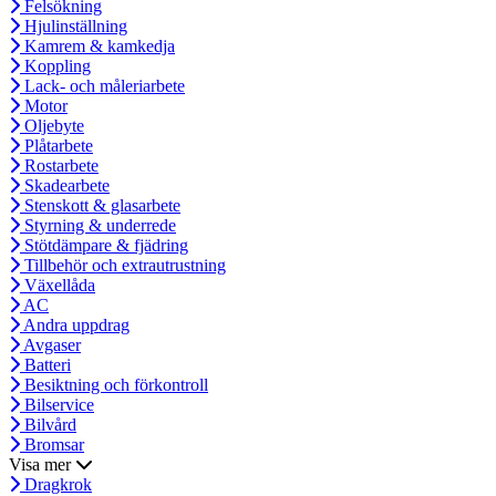
Felsökning
Hjulinställning
Kamrem & kamkedja
Koppling
Lack- och måleriarbete
Motor
Oljebyte
Plåtarbete
Rostarbete
Skadearbete
Stenskott & glasarbete
Styrning & underrede
Stötdämpare & fjädring
Tillbehör och extrautrustning
Växellåda
AC
Andra uppdrag
Avgaser
Batteri
Besiktning och förkontroll
Bilservice
Bilvård
Bromsar
Visa mer
Dragkrok