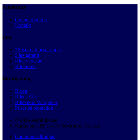
Autobutler
Om autobutler.se
Kontakt
Info
*Priser och besparingar
3 års garanti
Hitta verkstad
Bilmärken
Bilrådgivning
Blogg
Bilens Abc
Billexikon Wikipedia
Priser på reparation
© 2026 Autobutler.se
Karlavägen 18, 114 31 Stockholm, Sverige
Cookie inställningar