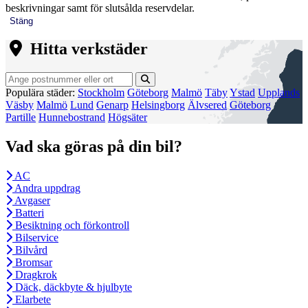
beskrivningar samt för slutsålda reservdelar.
Stäng
Hitta verkstäder
Populära städer:
Stockholm
Göteborg
Malmö
Täby
Ystad
Upplands
Väsby
Malmö
Lund
Genarp
Helsingborg
Älvsered
Göteborg
Partille
Hunnebostrand
Högsäter
Vad ska göras på din bil?
AC
Andra uppdrag
Avgaser
Batteri
Besiktning och förkontroll
Bilservice
Bilvård
Bromsar
Dragkrok
Däck, däckbyte & hjulbyte
Elarbete