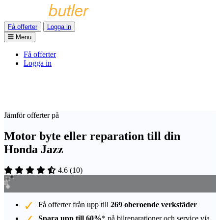
Få offerter
Logga in
Menu
Få offerter
Logga in
Jämför offerter på
Motor byte eller reparation till din
Honda Jazz
4.6
(
10
)
Få offerter från upp till
269 oberoende verkstäder
Spara upp till 60%
* på bilreparationer och service via