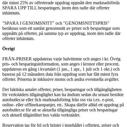
där minst 25% av offerterade uppdrag uppnått den marknadsförda
SPARA UPP TILL besparingen, inom den radie där offerter
inhämtats.
"SPARA I GENOMSNITT" och "GENOMSNITTSPRIS"
beräknas som ett samlat genomsnitt av priser och besparingar som
uppnåtts på offerter, på samma typ av uppdrag, inom den radie där
offerter inhämtats.
Övrigt
FRÅN-PRISER uppdateras varje halvtimme och anges i kr. Övrig
pris- och besparingsinformation, som anges i kronor eller procent,
uppdateras en gång i kvartalet (1 jan., 1 apr., 1 juli och 1 okt.) och
baseras på 12 månaders data från uppdrag som har fått minst fyra
offerter. Priserna är inklusive moms och andra eventuella avgifter.
Det faktiska antalet offerter, priser, besparingar och tillgängligheten
för verkstäders tillgänglighet kan ha ändrats sedan du senast besökte
autobutler.se eller fick marknadsföring från oss via t.ex. e-post,
online- eller offlinekampanjer, etc. Skapa därför alltid ett uppdrag på
autobutler.se för att se aktuella tillgängliga priser och besparingar
och aktuell tillgänlihet hos valda verkstäder.
Reservation tas för fel och brister i innehållet i offerten, priser och