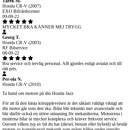
Tarek M.
Honda CR-V (2007)
EXO Bilvårdscenter
09-09-22
MYCKET BRA KÄNNER MEJ TRYGG
Georg T.
Honda CR-V (2003)
RF Bilservice
08-09-22
Bra service och trevlig personal. Allt gjordes enligt avtalat och till
rätt pris.
Per-ola N.
Honda CR-V (2010)
Ta hand om motorn på din Honda Jazz
För att få den bästa körupplevelsen är det såklart väldigt viktigt att
din motor går som den ska. Bilar blir tekniskt mer avancerade och
blir därför också en större utmaning för mekanikerna. Motorerna i
moderna bilar är mycket komplexa och kräver frekvent service.
Oavsett vilken typ av bil du har (diesel, bensin eller hybrid) så består
motorn av komplicerad mekanik som måste hållas under uppsikt.