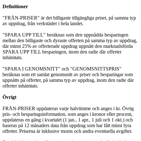
Definitioner
"FRÅN-PRISER" är det billigaste tillgängliga priset, på samma typ
av uppdrag, från verkstäder i hela landet.
"SPARA UPP TILL" beräknas som den uppnådda besparingen
mellan den billigaste och dyraste offerten på samma typ av uppdrag,
där minst 25% av offerterade uppdrag uppnått den marknadsförda
SPARA UPP TILL besparingen, inom den radie där offerter
inhämtats.
"SPARA I GENOMSNITT" och "GENOMSNITTSPRIS"
beräknas som ett samlat genomsnitt av priser och besparingar som
uppnåtts på offerter, på samma typ av uppdrag, inom den radie där
offerter inhämtats.
Övrigt
FRÅN-PRISER uppdateras varje halvtimme och anges i kr. Övrig
pris- och besparingsinformation, som anges i kronor eller procent,
uppdateras en gång i kvartalet (1 jan., 1 apr., 1 juli och 1 okt.) och
baseras på 12 månaders data från uppdrag som har fått minst fyra
offerter. Priserna är inklusive moms och andra eventuella avgifter.