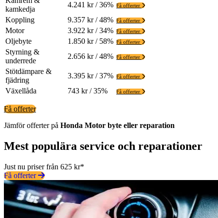
Kamrem &
4.241 kr / 36%
Få offerter
kamkedja
Koppling
9.357 kr / 48%
Få offerter
Motor
3.922 kr / 34%
Få offerter
Oljebyte
1.850 kr / 58%
Få offerter
Styrning &
2.656 kr / 48%
Få offerter
underrede
Stötdämpare &
3.395 kr / 37%
Få offerter
fjädring
Växellåda
743 kr / 35%
Få offerter
Få offerter
Jämför offerter på
Honda
Motor
byte eller reparation
Mest populära service och reparationer
Just nu priser från 625 kr*
Få offerter