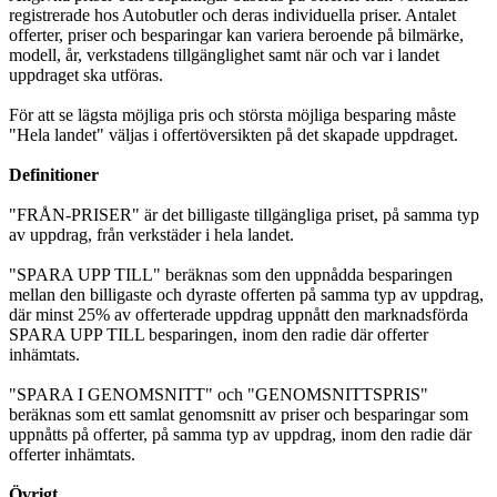
registrerade hos Autobutler och deras individuella priser. Antalet
offerter, priser och besparingar kan variera beroende på bilmärke,
modell, år, verkstadens tillgänglighet samt när och var i landet
uppdraget ska utföras.
För att se lägsta möjliga pris och största möjliga besparing måste
"Hela landet" väljas i offertöversikten på det skapade uppdraget.
Definitioner
"FRÅN-PRISER" är det billigaste tillgängliga priset, på samma typ
av uppdrag, från verkstäder i hela landet.
"SPARA UPP TILL" beräknas som den uppnådda besparingen
mellan den billigaste och dyraste offerten på samma typ av uppdrag,
där minst 25% av offerterade uppdrag uppnått den marknadsförda
SPARA UPP TILL besparingen, inom den radie där offerter
inhämtats.
"SPARA I GENOMSNITT" och "GENOMSNITTSPRIS"
beräknas som ett samlat genomsnitt av priser och besparingar som
uppnåtts på offerter, på samma typ av uppdrag, inom den radie där
offerter inhämtats.
Övrigt