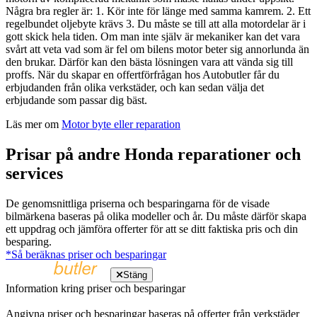
Några bra regler är: 1. Kör inte för länge med samma kamrem. 2. Ett
regelbundet oljebyte krävs 3. Du måste se till att alla motordelar är i
gott skick hela tiden. Om man inte själv är mekaniker kan det vara
svårt att veta vad som är fel om bilens motor beter sig annorlunda än
den brukar. Därför kan den bästa lösningen vara att vända sig till
proffs. När du skapar en offertförfrågan hos Autobutler får du
erbjudanden från olika verkstäder, och kan sedan välja det
erbjudande som passar dig bäst.
Läs mer om
Motor byte eller reparation
Prisar på andre Honda reparationer och
services
De genomsnittliga priserna och besparingarna för de visade
bilmärkena baseras på olika modeller och år. Du måste därför skapa
ett uppdrag och jämföra offerter för att se ditt faktiska pris och din
besparing.
*Så beräknas priser och besparingar
Stäng
Information kring priser och besparingar
Angivna priser och besparingar baseras på offerter från verkstäder