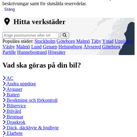
beskrivningar samt för slutsålda reservdelar.
Stäng
Hitta verkstäder
Populära städer:
Stockholm
Göteborg
Malmö
Täby
Ystad
Upplands
Väsby
Malmö
Lund
Genarp
Helsingborg
Älvsered
Göteborg
Partille
Hunnebostrand
Högsäter
Vad ska göras på din bil?
AC
Andra uppdrag
Avgaser
Batteri
Besiktning och förkontroll
Bilservice
Bilvård
Bromsar
Dragkrok
Däck, däckbyte & hjulbyte
Elarbete