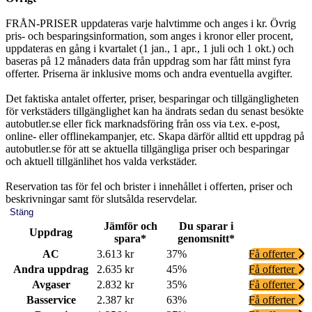
FRÅN-PRISER uppdateras varje halvtimme och anges i kr. Övrig
pris- och besparingsinformation, som anges i kronor eller procent,
uppdateras en gång i kvartalet (1 jan., 1 apr., 1 juli och 1 okt.) och
baseras på 12 månaders data från uppdrag som har fått minst fyra
offerter. Priserna är inklusive moms och andra eventuella avgifter.
Det faktiska antalet offerter, priser, besparingar och tillgängligheten
för verkstäders tillgänglighet kan ha ändrats sedan du senast besökte
autobutler.se eller fick marknadsföring från oss via t.ex. e-post,
online- eller offlinekampanjer, etc. Skapa därför alltid ett uppdrag på
autobutler.se för att se aktuella tillgängliga priser och besparingar
och aktuell tillgänlihet hos valda verkstäder.
Reservation tas för fel och brister i innehållet i offerten, priser och
beskrivningar samt för slutsålda reservdelar.
Stäng
Jämför och
Du sparar i
Uppdrag
spara*
genomsnitt*
AC
3.613 kr
37%
Få offerter
Andra uppdrag
2.635 kr
45%
Få offerter
Avgaser
2.832 kr
35%
Få offerter
Basservice
2.387 kr
63%
Få offerter