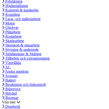
Felsökning
Hjulinställning
Kamrem & kamkedja
Koppling
Lack- och måleriarbete
Motor
Oljebyte
Plåtarbete
Rostarbete
Skadearbete
Stenskott & glasarbete
Styrning & underrede
Stötdämpare & fjädring
Tillbehör och extrautrustning
Växellåda
AC
Andra uppdrag
Avgaser
Batteri
Besiktning och förkontroll
Bilservice
Bilvård
Bromsar
Visa mer
Dragkrok