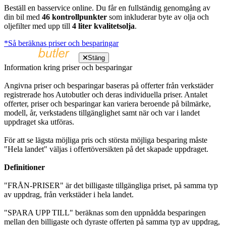
Beställ en basservice online. Du får en fullständig genomgång av
din bil med
46 kontrollpunkter
som inkluderar byte av olja och
oljefilter med upp till
4 liter kvalitetsolja
.
*Så beräknas priser och besparingar
Stäng
Information kring priser och besparingar
Angivna priser och besparingar baseras på offerter från verkstäder
registrerade hos Autobutler och deras individuella priser. Antalet
offerter, priser och besparingar kan variera beroende på bilmärke,
modell, år, verkstadens tillgänglighet samt när och var i landet
uppdraget ska utföras.
För att se lägsta möjliga pris och största möjliga besparing måste
"Hela landet" väljas i offertöversikten på det skapade uppdraget.
Definitioner
"FRÅN-PRISER" är det billigaste tillgängliga priset, på samma typ
av uppdrag, från verkstäder i hela landet.
"SPARA UPP TILL" beräknas som den uppnådda besparingen
mellan den billigaste och dyraste offerten på samma typ av uppdrag,