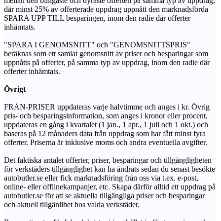
mellan den billigaste och dyraste offerten på samma typ av uppdrag,
där minst 25% av offerterade uppdrag uppnått den marknadsförda
SPARA UPP TILL besparingen, inom den radie där offerter
inhämtats.
"SPARA I GENOMSNITT" och "GENOMSNITTSPRIS"
beräknas som ett samlat genomsnitt av priser och besparingar som
uppnåtts på offerter, på samma typ av uppdrag, inom den radie där
offerter inhämtats.
Övrigt
FRÅN-PRISER uppdateras varje halvtimme och anges i kr. Övrig
pris- och besparingsinformation, som anges i kronor eller procent,
uppdateras en gång i kvartalet (1 jan., 1 apr., 1 juli och 1 okt.) och
baseras på 12 månaders data från uppdrag som har fått minst fyra
offerter. Priserna är inklusive moms och andra eventuella avgifter.
Det faktiska antalet offerter, priser, besparingar och tillgängligheten
för verkstäders tillgänglighet kan ha ändrats sedan du senast besökte
autobutler.se eller fick marknadsföring från oss via t.ex. e-post,
online- eller offlinekampanjer, etc. Skapa därför alltid ett uppdrag på
autobutler.se för att se aktuella tillgängliga priser och besparingar
och aktuell tillgänlihet hos valda verkstäder.