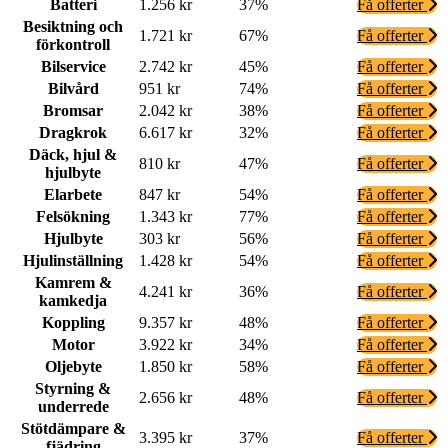
Batteri
1.256 kr
37%
Få offerter
Besiktning och
1.721 kr
67%
Få offerter
förkontroll
Bilservice
2.742 kr
45%
Få offerter
Bilvård
951 kr
74%
Få offerter
Bromsar
2.042 kr
38%
Få offerter
Dragkrok
6.617 kr
32%
Få offerter
Däck, hjul &
810 kr
47%
Få offerter
hjulbyte
Elarbete
847 kr
54%
Få offerter
Felsökning
1.343 kr
77%
Få offerter
Hjulbyte
303 kr
56%
Få offerter
Hjulinställning
1.428 kr
54%
Få offerter
Kamrem &
4.241 kr
36%
Få offerter
kamkedja
Koppling
9.357 kr
48%
Få offerter
Motor
3.922 kr
34%
Få offerter
Oljebyte
1.850 kr
58%
Få offerter
Styrning &
2.656 kr
48%
Få offerter
underrede
Stötdämpare &
3.395 kr
37%
Få offerter
fjädring