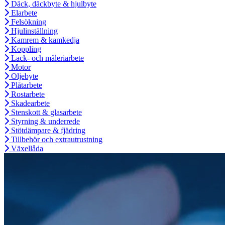
Däck, däckbyte & hjulbyte
Elarbete
Felsökning
Hjulinställning
Kamrem & kamkedja
Koppling
Lack- och måleriarbete
Motor
Oljebyte
Plåtarbete
Rostarbete
Skadearbete
Stenskott & glasarbete
Styrning & underrede
Stötdämpare & fjädring
Tillbehör och extrautrustning
Växellåda