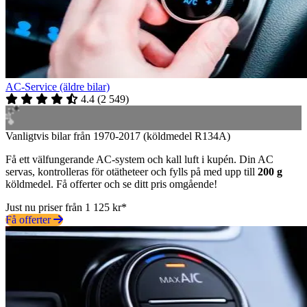
AC-Service (äldre bilar)
4.4
(
2 549
)
Vanligtvis bilar från 1970-2017 (köldmedel R134A)
Få ett välfungerande AC-system och kall luft i kupén. Din AC
servas, kontrolleras för otätheteer och fylls på med upp till
200 g
köldmedel. Få offerter och se ditt pris omgående!
Just nu priser från 1 125 kr*
Få offerter