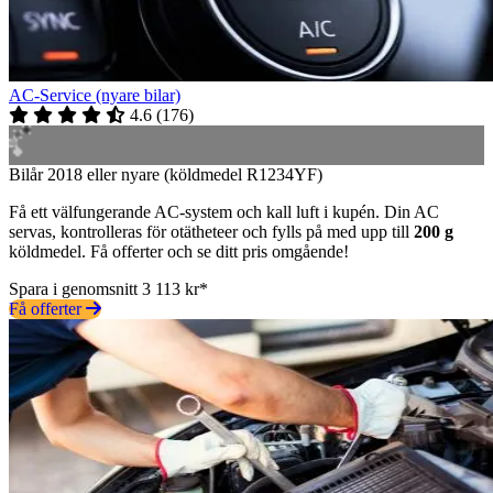
AC-Service (nyare bilar)
4.6
(
176
)
Bilår 2018 eller nyare (köldmedel R1234YF)
Få ett välfungerande AC-system och kall luft i kupén. Din AC
servas, kontrolleras för otätheteer och fylls på med upp till
200 g
köldmedel. Få offerter och se ditt pris omgående!
Spara i genomsnitt 3 113 kr*
Få offerter