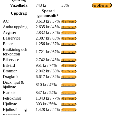
Växellåda
743 kr
35%
Få offerter
Spara i
Uppdrag
genomsnitt*
AC
3.613 kr / 37%
Få offerter
Andra uppdrag
2.635 kr / 45%
Få offerter
Avgaser
2.832 kr / 35%
Få offerter
Basservice
2.387 kr / 63%
Få offerter
Batteri
1.256 kr / 37%
Få offerter
Besiktning och
1.721 kr / 67%
Få offerter
förkontroll
Bilservice
2.742 kr / 45%
Få offerter
Bilvård
951 kr / 74%
Få offerter
Bromsar
2.042 kr / 38%
Få offerter
Dragkrok
6.617 kr / 32%
Få offerter
Däck, hjul &
810 kr / 47%
Få offerter
hjulbyte
Elarbete
847 kr / 54%
Få offerter
Felsökning
1.343 kr / 77%
Få offerter
Hjulbyte
303 kr / 56%
Få offerter
Hjulinställning
1.428 kr / 54%
Få offerter