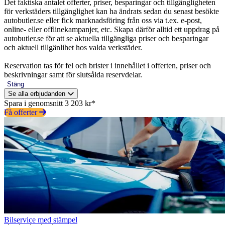
Det faktiska antalet offerter, priser, besparingar och tillgängligheten
för verkstäders tillgänglighet kan ha ändrats sedan du senast besökte
autobutler.se eller fick marknadsföring från oss via t.ex. e-post,
online- eller offlinekampanjer, etc. Skapa därför alltid ett uppdrag på
autobutler.se för att se aktuella tillgängliga priser och besparingar
och aktuell tillgänlihet hos valda verkstäder.
Reservation tas för fel och brister i innehållet i offerten, priser och
beskrivningar samt för slutsålda reservdelar.
Stäng
Se alla erbjudanden
Spara i genomsnitt 3 203 kr*
Få offerter
Bilservice med stämpel