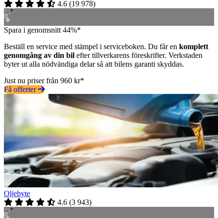
4.6
(
19 978
)
Spara i genomsnitt 44%*
Beställ en service med stämpel i serviceboken. Du får en
komplett
genomgång av din bil
efter tillverkarens föreskrifter. Verkstaden
byter ut alla nödvändiga delar så att bilens garanti skyddas.
Just nu priser från 960 kr*
Få offerter
Oljebyte
4.6
(
3 943
)