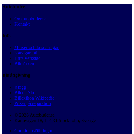
Autobutler
Om autobutler.se
Kontakt
Info
*Priser och besparingar
3 års garanti
Hitta verkstad
Bilmärken
Bilrådgivning
Blogg
Bilens Abc
Billexikon Wikipedia
Priser på reparation
© 2026 Autobutler.se
Karlavägen 18, 114 31 Stockholm, Sverige
Cookie inställningar