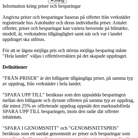
Stäng
Information kring priser och besparingar
Angivna priser och besparingar baseras på offerter från verkstäder
registrerade hos Autobutler och deras individuella priser. Antalet
offerter, priser och besparingar kan variera beroende på bilmärke,
modell, år, verkstadens tillgänglighet samt när och var i landet
uppdraget ska utföras.
För att se lägsta möjliga pris och största möjliga besparing måste
"Hela landet" väljas i offertöversikten på det skapade uppdraget.
Definitioner
"FRÅN-PRISER" är det billigaste tillgängliga priset, på samma typ
av uppdrag, från verkstäder i hela landet.
"SPARA UPP TILL" beräknas som den uppnådda besparingen
mellan den billigaste och dyraste offerten på samma typ av uppdrag,
där minst 25% av offerterade uppdrag uppnått den marknadsförda
SPARA UPP TILL besparingen, inom den radie där offerter
inhämtats.
"SPARA I GENOMSNITT" och "GENOMSNITTSPRIS"
beräknas som ett samlat genomsnitt av priser och besparingar som