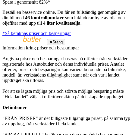
Spara i genomsnitt 62%*
Beställ en basservice online. Du får en fullständig genomgång av
din bil med
46 kontrollpunkter
som inkluderar byte av olja och
oljefilter med upp till
4 liter kvalitetsolja
.
*Så beräknas priser och besparingar
Stäng
Information kring priser och besparingar
Angivna priser och besparingar baseras på offerter från verkstäder
registrerade hos Autobutler och deras individuella priser. Antalet
offerter, priser och besparingar kan variera beroende på bilmärke,
modell, år, verkstadens tillgänglighet samt när och var i landet
uppdraget ska utföras.
För att se lägsta möjliga pris och största möjliga besparing måste
"Hela landet" väljas i offertöversikten på det skapade uppdraget.
Definitioner
"FRÅN-PRISER" är det billigaste tillgängliga priset, på samma typ
av uppdrag, från verkstäder i hela landet.
"SPARA UPP TILL" beräknas som den uppnådda besparingen