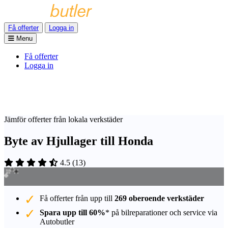
Få offerter
Logga in
Menu
Få offerter
Logga in
Jämför offerter från lokala verkstäder
Byte av Hjullager till Honda
4.5
(
13
)
Få offerter från upp till
269 oberoende verkstäder
Spara upp till 60%
* på bilreparationer och service via
Autobutler