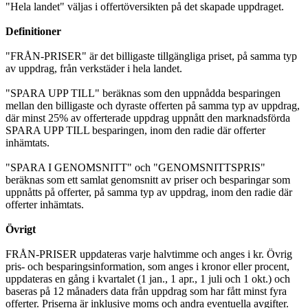
"Hela landet" väljas i offertöversikten på det skapade uppdraget.
Definitioner
"FRÅN-PRISER" är det billigaste tillgängliga priset, på samma typ
av uppdrag, från verkstäder i hela landet.
"SPARA UPP TILL" beräknas som den uppnådda besparingen
mellan den billigaste och dyraste offerten på samma typ av uppdrag,
där minst 25% av offerterade uppdrag uppnått den marknadsförda
SPARA UPP TILL besparingen, inom den radie där offerter
inhämtats.
"SPARA I GENOMSNITT" och "GENOMSNITTSPRIS"
beräknas som ett samlat genomsnitt av priser och besparingar som
uppnåtts på offerter, på samma typ av uppdrag, inom den radie där
offerter inhämtats.
Övrigt
FRÅN-PRISER uppdateras varje halvtimme och anges i kr. Övrig
pris- och besparingsinformation, som anges i kronor eller procent,
uppdateras en gång i kvartalet (1 jan., 1 apr., 1 juli och 1 okt.) och
baseras på 12 månaders data från uppdrag som har fått minst fyra
offerter. Priserna är inklusive moms och andra eventuella avgifter.