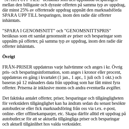
mellan den billigaste och dyraste offerten på samma typ av uppdrag,
där minst 25% av offerterade uppdrag uppnått den marknadsförda
SPARA UPP TILL besparingen, inom den radie där offerter
inhämtats.
"SPARA I GENOMSNITT" och "GENOMSNITTSPRIS"
beräknas som ett samlat genomsnitt av priser och besparingar som
uppnåtts på offerter, på samma typ av uppdrag, inom den radie där
offerter inhämtats.
Övrigt
FRÅN-PRISER uppdateras varje halvtimme och anges i kr. Övrig
pris- och besparingsinformation, som anges i kronor eller procent,
uppdateras en gång i kvartalet (1 jan., 1 apr., 1 juli och 1 okt.) och
baseras på 12 månaders data från uppdrag som har fått minst fyra
offerter. Priserna är inklusive moms och andra eventuella avgifter.
Det faktiska antalet offerter, priser, besparingar och tillgängligheten
för verkstäders tillgänglighet kan ha ändrats sedan du senast besökte
autobutler.se eller fick marknadsföring från oss via t.ex. e-post,
online- eller offlinekampanjer, etc. Skapa därför alltid ett uppdrag på
autobutler.se för att se aktuella tillgängliga priser och besparingar
och aktuell tillgänlihet hos valda verkstäder.