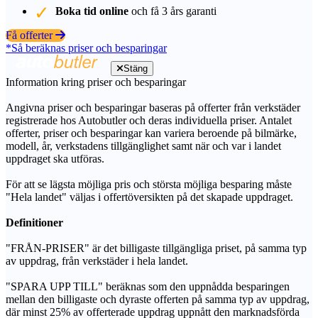
Boka tid online
och få 3 års garanti
Få offerter
*Så beräknas priser och besparingar
Stäng
Information kring priser och besparingar
Angivna priser och besparingar baseras på offerter från verkstäder
registrerade hos Autobutler och deras individuella priser. Antalet
offerter, priser och besparingar kan variera beroende på bilmärke,
modell, år, verkstadens tillgänglighet samt när och var i landet
uppdraget ska utföras.
För att se lägsta möjliga pris och största möjliga besparing måste
"Hela landet" väljas i offertöversikten på det skapade uppdraget.
Definitioner
"FRÅN-PRISER" är det billigaste tillgängliga priset, på samma typ
av uppdrag, från verkstäder i hela landet.
"SPARA UPP TILL" beräknas som den uppnådda besparingen
mellan den billigaste och dyraste offerten på samma typ av uppdrag,
där minst 25% av offerterade uppdrag uppnått den marknadsförda