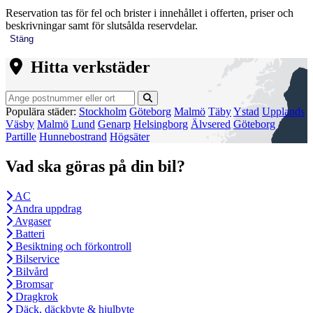
Reservation tas för fel och brister i innehållet i offerten, priser och
beskrivningar samt för slutsålda reservdelar.
Stäng
Hitta verkstäder
Populära städer:
Stockholm
Göteborg
Malmö
Täby
Ystad
Upplands
Väsby
Malmö
Lund
Genarp
Helsingborg
Älvsered
Göteborg
Partille
Hunnebostrand
Högsäter
Vad ska göras på din bil?
AC
Andra uppdrag
Avgaser
Batteri
Besiktning och förkontroll
Bilservice
Bilvård
Bromsar
Dragkrok
Däck, däckbyte & hjulbyte