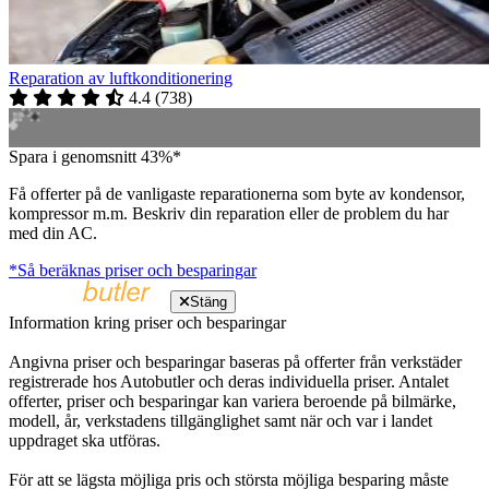
Reparation av luftkonditionering
4.4
(
738
)
Spara i genomsnitt 43%*
Få offerter på de vanligaste reparationerna som byte av kondensor,
kompressor m.m. Beskriv din reparation eller de problem du har
med din AC.
*Så beräknas priser och besparingar
Stäng
Information kring priser och besparingar
Angivna priser och besparingar baseras på offerter från verkstäder
registrerade hos Autobutler och deras individuella priser. Antalet
offerter, priser och besparingar kan variera beroende på bilmärke,
modell, år, verkstadens tillgänglighet samt när och var i landet
uppdraget ska utföras.
För att se lägsta möjliga pris och största möjliga besparing måste