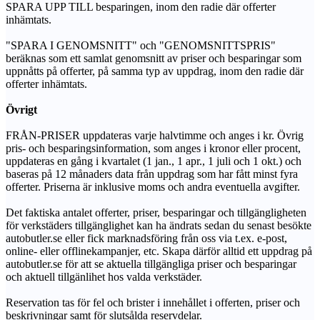
SPARA UPP TILL besparingen, inom den radie där offerter
inhämtats.
"SPARA I GENOMSNITT" och "GENOMSNITTSPRIS"
beräknas som ett samlat genomsnitt av priser och besparingar som
uppnåtts på offerter, på samma typ av uppdrag, inom den radie där
offerter inhämtats.
Övrigt
FRÅN-PRISER uppdateras varje halvtimme och anges i kr. Övrig
pris- och besparingsinformation, som anges i kronor eller procent,
uppdateras en gång i kvartalet (1 jan., 1 apr., 1 juli och 1 okt.) och
baseras på 12 månaders data från uppdrag som har fått minst fyra
offerter. Priserna är inklusive moms och andra eventuella avgifter.
Det faktiska antalet offerter, priser, besparingar och tillgängligheten
för verkstäders tillgänglighet kan ha ändrats sedan du senast besökte
autobutler.se eller fick marknadsföring från oss via t.ex. e-post,
online- eller offlinekampanjer, etc. Skapa därför alltid ett uppdrag på
autobutler.se för att se aktuella tillgängliga priser och besparingar
och aktuell tillgänlihet hos valda verkstäder.
Reservation tas för fel och brister i innehållet i offerten, priser och
beskrivningar samt för slutsålda reservdelar.