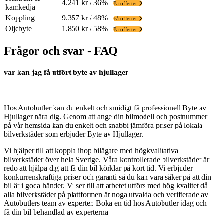
4.241 kr / 36%
Få offerter
kamkedja
Koppling
9.357 kr / 48%
Få offerter
Oljebyte
1.850 kr / 58%
Få offerter
Frågor och svar - FAQ
var kan jag få utfört byte av hjullager
+
−
Hos Autobutler kan du enkelt och smidigt få professionell Byte av
Hjullager nära dig. Genom att ange din bilmodell och postnummer
på vår hemsida kan du enkelt och snabbt jämföra priser på lokala
bilverkstäder som erbjuder Byte av Hjullager.
Vi hjälper till att koppla ihop bilägare med högkvalitativa
bilverkstäder över hela Sverige. Våra kontrollerade bilverkstäder är
redo att hjälpa dig att få din bil körklar på kort tid. Vi erbjuder
konkurrenskraftiga priser och garanti så du kan vara säker på att din
bil är i goda händer. Vi ser till att arbetet utförs med hög kvalitet då
alla bilverkstäder på plattformen är noga utvalda och verifierade av
Autobutlers team av experter. Boka en tid hos Autobutler idag och
få din bil behandlad av experterna.