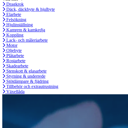
Dragkrok
Däck, däckbyte & hjulbyte
Elarbete
Felsökning
Hjulinställning
Kamrem & kamkedja
Koppling
Lack- och måleriarbete
Motor
Oljebyte
Plåtarbete
Rostarbete
Skadearbete
Stenskott & glasarbete
Styrning & underrede
Stötdämpare & fjädring
Tillbehör och extrautrustning
Växellåda