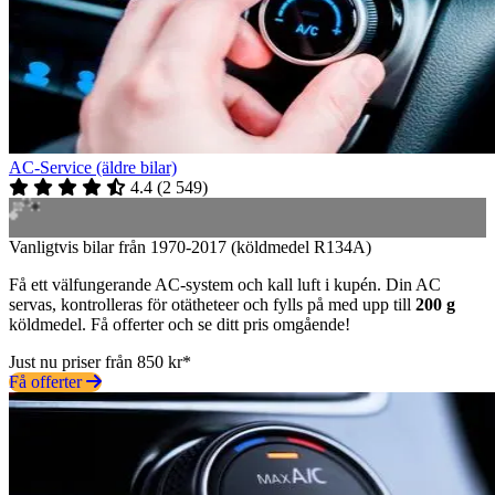
AC-Service (äldre bilar)
4.4
(
2 549
)
Vanligtvis bilar från 1970-2017 (köldmedel R134A)
Få ett välfungerande AC-system och kall luft i kupén. Din AC
servas, kontrolleras för otätheteer och fylls på med upp till
200 g
köldmedel. Få offerter och se ditt pris omgående!
Just nu priser från 850 kr*
Få offerter