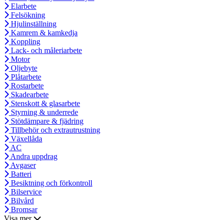
Elarbete
Felsökning
Hjulinställning
Kamrem & kamkedja
Koppling
Lack- och måleriarbete
Motor
Oljebyte
Plåtarbete
Rostarbete
Skadearbete
Stenskott & glasarbete
Styrning & underrede
Stötdämpare & fjädring
Tillbehör och extrautrustning
Växellåda
AC
Andra uppdrag
Avgaser
Batteri
Besiktning och förkontroll
Bilservice
Bilvård
Bromsar
Visa mer