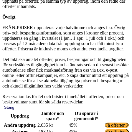
uppnåtts på offerter, på samma typ av uppdrag, inom den radie där
offerter inhämtats.
Övrigt
FRÅN-PRISER uppdateras varje halvtimme och anges i kr. Övrig
pris- och besparingsinformation, som anges i kronor eller procent,
uppdateras en gång i kvartalet (1 jan., 1 apr., 1 juli och 1 okt.) och
baseras på 12 månaders data från uppdrag som har fått minst fyra
offerter. Priserna är inklusive moms och andra eventuella avgifter.
Det faktiska antalet offerter, priser, besparingar och tillgängligheten
för verkstäders tillgänglighet kan ha ändrats sedan du senast besökte
autobutler.se eller fick marknadsföring från oss via t.ex. e-post,
online- eller offlinekampanjer, etc. Skapa därför alltid ett uppdrag på
autobutler.se för att se aktuella tillgängliga priser och besparingar
och aktuell tillgänlihet hos valda verkstäder.
Reservation tas för fel och brister i innehållet i offerten, priser och
beskrivningar samt för slutsålda reservdelar.
Stäng
Jämför och
Du sparar i
Uppdrag
spara*
genomsnitt*
Andra uppdrag
2.635 kr
45%
Få offerter
Avgaser
2.832 kr
35%
Få offerter