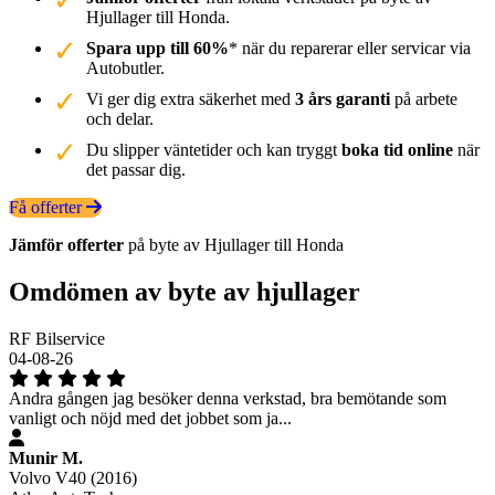
Hjullager till Honda.
Spara upp till 60%
* när du reparerar eller servicar via
Autobutler.
Vi ger dig extra säkerhet med
3 års garanti
på arbete
och delar.
Du slipper väntetider och kan tryggt
boka tid online
när
det passar dig.
Få offerter
Jämför offerter
på byte av Hjullager till Honda
Omdömen av byte av hjullager
RF Bilservice
04-08-26
Andra gången jag besöker denna verkstad, bra bemötande som
vanligt och nöjd med det jobbet som ja...
Munir M.
Volvo V40 (2016)