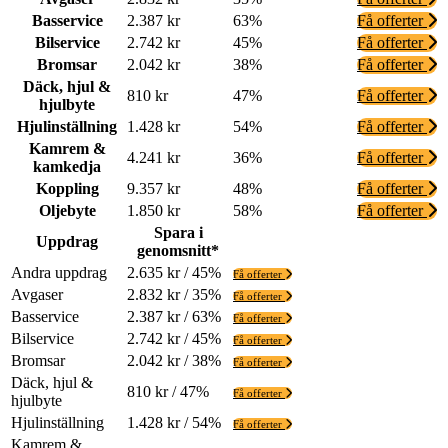
Basservice
2.387 kr
63%
Få offerter
Bilservice
2.742 kr
45%
Få offerter
Bromsar
2.042 kr
38%
Få offerter
Däck, hjul &
810 kr
47%
Få offerter
hjulbyte
Hjulinställning
1.428 kr
54%
Få offerter
Kamrem &
4.241 kr
36%
Få offerter
kamkedja
Koppling
9.357 kr
48%
Få offerter
Oljebyte
1.850 kr
58%
Få offerter
Spara i
Uppdrag
genomsnitt*
Andra uppdrag
2.635 kr / 45%
Få offerter
Avgaser
2.832 kr / 35%
Få offerter
Basservice
2.387 kr / 63%
Få offerter
Bilservice
2.742 kr / 45%
Få offerter
Bromsar
2.042 kr / 38%
Få offerter
Däck, hjul &
810 kr / 47%
Få offerter
hjulbyte
Hjulinställning
1.428 kr / 54%
Få offerter
Kamrem &