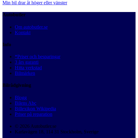
Min bil drar åt höger eller vänster
Autobutler
Om autobutler.se
Kontakt
Info
*Priser och besparingar
3 års garanti
Hitta verkstad
Bilmärken
Bilrådgivning
Blogg
Bilens Abc
Billexikon Wikipedia
Priser på reparation
© 2026 Autobutler.se
Karlavägen 18, 114 31 Stockholm, Sverige