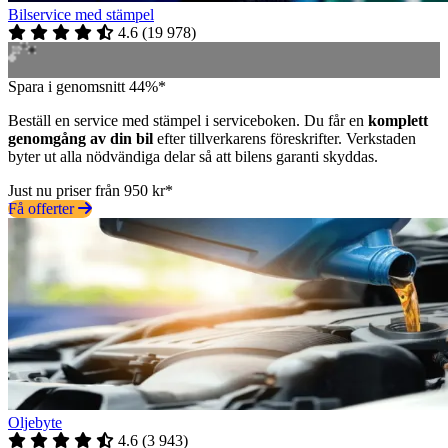
Bilservice med stämpel
4.6
(
19 978
)
Spara i genomsnitt 44%*
Beställ en service med stämpel i serviceboken. Du får en
komplett
genomgång av din bil
efter tillverkarens föreskrifter. Verkstaden
byter ut alla nödvändiga delar så att bilens garanti skyddas.
Just nu priser från 950 kr*
Få offerter
Oljebyte
4.6
(
3 943
)