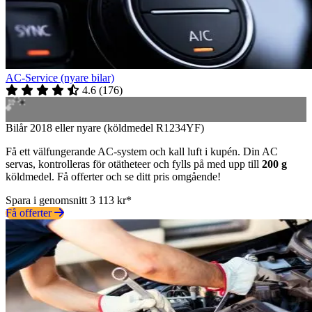
AC-Service (nyare bilar)
4.6
(
176
)
Bilår 2018 eller nyare (köldmedel R1234YF)
Få ett välfungerande AC-system och kall luft i kupén. Din AC
servas, kontrolleras för otätheteer och fylls på med upp till
200 g
köldmedel. Få offerter och se ditt pris omgående!
Spara i genomsnitt 3 113 kr*
Få offerter