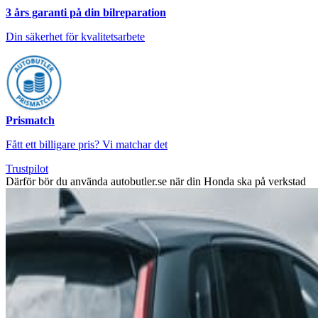
3 års garanti på din bilreparation
Din säkerhet för kvalitetsarbete
Prismatch
Fått ett billigare pris? Vi matchar det
Trustpilot
Därför bör du använda autobutler.se när din Honda ska på verkstad