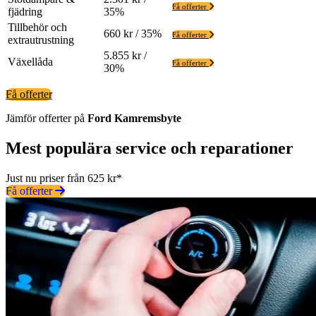
Få offerter
fjädring
35%
Tillbehör och
660 kr / 35%
Få offerter
extrautrustning
5.855 kr /
Växellåda
Få offerter
30%
Få offerter
Jämför offerter på
Ford
Kamremsbyte
Mest populära service och reparationer
Just nu priser från 625 kr*
Få offerter