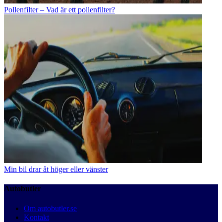
Pollenfilter – Vad är ett pollenfilter?
Min bil drar åt höger eller vänster
Autobutler
Om autobutler.se
Kontakt