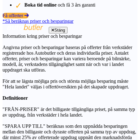
Boka tid online
och få 3 års garanti
Få offerter
*Så beräknas priser och besparingar
Stäng
Information kring priser och besparingar
Angivna priser och besparingar baseras på offerter från verkstäder
registrerade hos Autobutler och deras individuella priser. Antalet
offerter, priser och besparingar kan variera beroende på bilmärke,
modell, år, verkstadens tillgänglighet samt när och var i landet
uppdraget ska utföras.
För att se lägsta möjliga pris och största möjliga besparing måste
"Hela landet" väljas i offertöversikten på det skapade uppdraget.
Definitioner
"FRÅN-PRISER" är det billigaste tillgängliga priset, på samma typ
av uppdrag, från verkstäder i hela landet.
"SPARA UPP TILL" beräknas som den uppnådda besparingen
mellan den billigaste och dyraste offerten på samma typ av uppdrag,
där minst 25% av offerterade uppdrag uppnått den marknadsförda