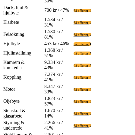
30%
Däck, hjul &
700 kr / 47%
Få offerter
hjulbyte
1.534 kr /
Elarbete
Få offerter
31%
1.580 kr /
Felsökning
Få offerter
81%
Hjulbyte
453 kr / 46%
Få offerter
1.368 kr /
Hjulinställning
Få offerter
51%
Kamrem &
9.334 kr /
Få offerter
kamkedja
43%
7.279 kr /
Koppling
Få offerter
41%
8.347 kr /
Motor
Få offerter
33%
1.823 kr /
Oljebyte
Få offerter
57%
Stenskott &
1.670 kr /
Få offerter
glasarbete
14%
Styrning &
2.266 kr /
Få offerter
underrede
41%
Stötdämpare &
2.301 kr /