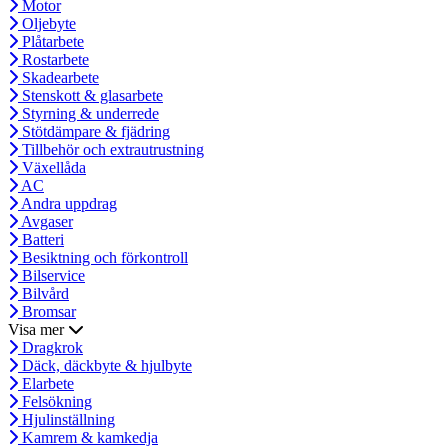
Motor
Oljebyte
Plåtarbete
Rostarbete
Skadearbete
Stenskott & glasarbete
Styrning & underrede
Stötdämpare & fjädring
Tillbehör och extrautrustning
Växellåda
AC
Andra uppdrag
Avgaser
Batteri
Besiktning och förkontroll
Bilservice
Bilvård
Bromsar
Visa mer
Dragkrok
Däck, däckbyte & hjulbyte
Elarbete
Felsökning
Hjulinställning
Kamrem & kamkedja