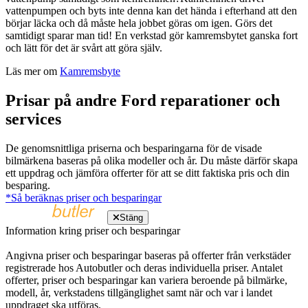
vattenpumpen och byts inte denna kan det hända i efterhand att den
börjar läcka och då måste hela jobbet göras om igen. Görs det
samtidigt sparar man tid! En verkstad gör kamremsbytet ganska fort
och lätt för det är svårt att göra själv.
Läs mer om
Kamremsbyte
Prisar på andre Ford reparationer och
services
De genomsnittliga priserna och besparingarna för de visade
bilmärkena baseras på olika modeller och år. Du måste därför skapa
ett uppdrag och jämföra offerter för att se ditt faktiska pris och din
besparing.
*Så beräknas priser och besparingar
Stäng
Information kring priser och besparingar
Angivna priser och besparingar baseras på offerter från verkstäder
registrerade hos Autobutler och deras individuella priser. Antalet
offerter, priser och besparingar kan variera beroende på bilmärke,
modell, år, verkstadens tillgänglighet samt när och var i landet
uppdraget ska utföras.