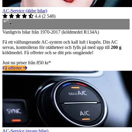
AC-Service (äldre bilar)
4.4
(
2 548
)
Vanligtvis bilar från 1970-2017 (köldmedel R134A)
Få ett välfungerande AC-system och kall luft i kupén. Din AC
servas, kontrolleras för otätheteer och fylls på med upp till
200 g
köldmedel. Få offerter och se ditt pris omgående!
Just nu priser från 850 kr*
Få offerter
AC-Service (nyare bilar)