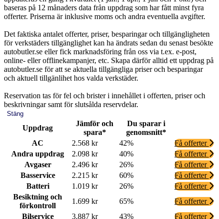
baseras på 12 månaders data från uppdrag som har fått minst fyra
offerter. Priserna är inklusive moms och andra eventuella avgifter.
Det faktiska antalet offerter, priser, besparingar och tillgängligheten
för verkstäders tillgänglighet kan ha ändrats sedan du senast besökte
autobutler.se eller fick marknadsföring från oss via t.ex. e-post,
online- eller offlinekampanjer, etc. Skapa därför alltid ett uppdrag på
autobutler.se för att se aktuella tillgängliga priser och besparingar
och aktuell tillgänlihet hos valda verkstäder.
Reservation tas för fel och brister i innehållet i offerten, priser och
beskrivningar samt för slutsålda reservdelar.
Stäng
Jämför och
Du sparar i
Uppdrag
spara*
genomsnitt*
AC
2.568 kr
42%
Få offerter
Andra uppdrag
2.098 kr
40%
Få offerter
Avgaser
2.496 kr
26%
Få offerter
Basservice
2.215 kr
60%
Få offerter
Batteri
1.019 kr
26%
Få offerter
Besiktning och
1.699 kr
65%
Få offerter
förkontroll
Bilservice
3.887 kr
43%
Få offerter