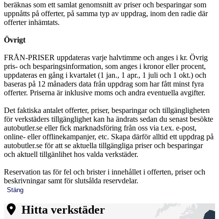
beräknas som ett samlat genomsnitt av priser och besparingar som
uppnåtts på offerter, på samma typ av uppdrag, inom den radie där
offerter inhämtats.
Övrigt
FRÅN-PRISER uppdateras varje halvtimme och anges i kr. Övrig
pris- och besparingsinformation, som anges i kronor eller procent,
uppdateras en gång i kvartalet (1 jan., 1 apr., 1 juli och 1 okt.) och
baseras på 12 månaders data från uppdrag som har fått minst fyra
offerter. Priserna är inklusive moms och andra eventuella avgifter.
Det faktiska antalet offerter, priser, besparingar och tillgängligheten
för verkstäders tillgänglighet kan ha ändrats sedan du senast besökte
autobutler.se eller fick marknadsföring från oss via t.ex. e-post,
online- eller offlinekampanjer, etc. Skapa därför alltid ett uppdrag på
autobutler.se för att se aktuella tillgängliga priser och besparingar
och aktuell tillgänlihet hos valda verkstäder.
Reservation tas för fel och brister i innehållet i offerten, priser och
beskrivningar samt för slutsålda reservdelar.
Stäng
Hitta verkstäder