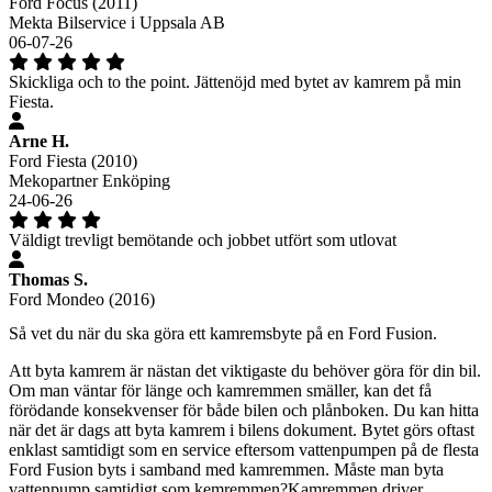
Ford Focus (2011)
Mekta Bilservice i Uppsala AB
06-07-26
Skickliga och to the point. Jättenöjd med bytet av kamrem på min
Fiesta.
Arne H.
Ford Fiesta (2010)
Mekopartner Enköping
24-06-26
Väldigt trevligt bemötande och jobbet utfört som utlovat
Thomas S.
Ford Mondeo (2016)
Så vet du när du ska göra ett kamremsbyte på en Ford Fusion.
Att byta kamrem är nästan det viktigaste du behöver göra för din bil.
Om man väntar för länge och kamremmen smäller, kan det få
förödande konsekvenser för både bilen och plånboken. Du kan hitta
när det är dags att byta kamrem i bilens dokument. Bytet görs oftast
enklast samtidigt som en service eftersom vattenpumpen på de flesta
Ford Fusion byts i samband med kamremmen. Måste man byta
vattenpump samtidigt som kemremmen?Kamremmen driver