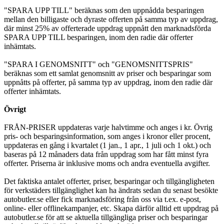
"SPARA UPP TILL" beräknas som den uppnådda besparingen
mellan den billigaste och dyraste offerten på samma typ av uppdrag,
där minst 25% av offerterade uppdrag uppnått den marknadsförda
SPARA UPP TILL besparingen, inom den radie där offerter
inhämtats.
"SPARA I GENOMSNITT" och "GENOMSNITTSPRIS"
beräknas som ett samlat genomsnitt av priser och besparingar som
uppnåtts på offerter, på samma typ av uppdrag, inom den radie där
offerter inhämtats.
Övrigt
FRÅN-PRISER uppdateras varje halvtimme och anges i kr. Övrig
pris- och besparingsinformation, som anges i kronor eller procent,
uppdateras en gång i kvartalet (1 jan., 1 apr., 1 juli och 1 okt.) och
baseras på 12 månaders data från uppdrag som har fått minst fyra
offerter. Priserna är inklusive moms och andra eventuella avgifter.
Det faktiska antalet offerter, priser, besparingar och tillgängligheten
för verkstäders tillgänglighet kan ha ändrats sedan du senast besökte
autobutler.se eller fick marknadsföring från oss via t.ex. e-post,
online- eller offlinekampanjer, etc. Skapa därför alltid ett uppdrag på
autobutler.se för att se aktuella tillgängliga priser och besparingar