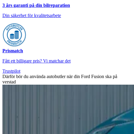
3 års garanti på din bilreparation
Din säkerhet för kvalitetsarbete
Prismatch
Fått ett billigare pris? Vi matchar det
Trustpilot
Därför bör du använda autobutler när din Ford Fusion ska på
verstad