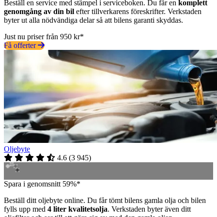
Beställ en service med stämpel i serviceboken. Du får en
komplett
genomgång av din bil
efter tillverkarens föreskrifter. Verkstaden
byter ut alla nödvändiga delar så att bilens garanti skyddas.
Just nu priser från 950 kr*
Få offerter
Oljebyte
4.6
(
3 945
)
Spara i genomsnitt 59%*
Beställ ditt oljebyte online. Du får tömt bilens gamla olja och bilen
fylls upp med
4 liter kvalitetsolja
. Verkstaden byter även ditt