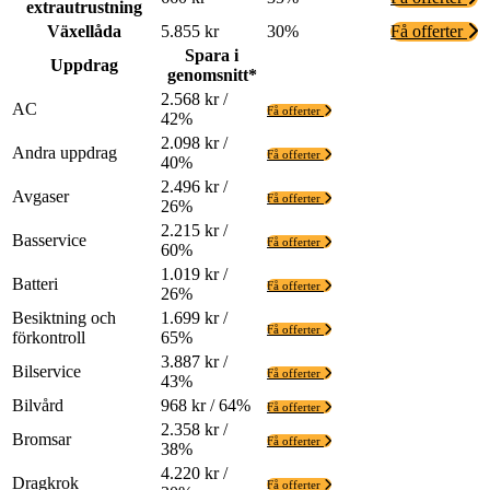
extrautrustning
Växellåda
5.855 kr
30%
Få offerter
Spara i
Uppdrag
genomsnitt*
2.568 kr /
AC
Få offerter
42%
2.098 kr /
Andra uppdrag
Få offerter
40%
2.496 kr /
Avgaser
Få offerter
26%
2.215 kr /
Basservice
Få offerter
60%
1.019 kr /
Batteri
Få offerter
26%
Besiktning och
1.699 kr /
Få offerter
förkontroll
65%
3.887 kr /
Bilservice
Få offerter
43%
Bilvård
968 kr / 64%
Få offerter
2.358 kr /
Bromsar
Få offerter
38%
4.220 kr /
Dragkrok
Få offerter