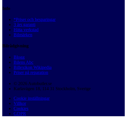
Info
*Priser och besparingar
3 års garanti
Hitta verkstad
Bilmärken
Bilrådgivning
Blogg
Bilens Abc
Billexikon Wikipedia
Priser på reparation
© 2026 Autobutler.se
Karlavägen 18, 114 31 Stockholm, Sverige
Cookie inställningar
Villkor
Cookies
GDPR