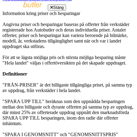
Stäng
Information kring priser och besparingar
Angivna priser och besparingar baseras på offerter från verkstäder
registrerade hos Autobutler och deras individuella priser. Antalet
offerter, priser och besparingar kan variera beroende på bilmärke,
modell, år, verkstadens tillgänglighet samt när och var i landet
uppdraget ska utföras.
För att se lägsta möjliga pris och största möjliga besparing måste
"Hela landet" väljas i offertöversikten på det skapade uppdraget.
Definitioner
"FRÅN-PRISER" är det billigaste tillgängliga priset, på samma typ
av uppdrag, från verkstäder i hela landet.
"SPARA UPP TILL" beräknas som den uppnådda besparingen
mellan den billigaste och dyraste offerten på samma typ av uppdrag,
där minst 25% av offerterade uppdrag uppnått den marknadsförda
SPARA UPP TILL besparingen, inom den radie där offerter
inhämtats.
"SPARA I GENOMSNITT" och "GENOMSNITTSPRIS"