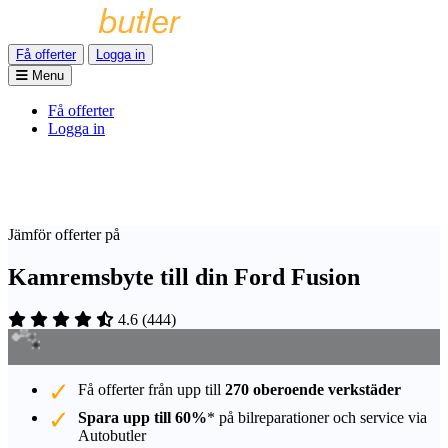
Få offerter
Logga in
Menu
Få offerter
Logga in
Jämför offerter på
Kamremsbyte till din Ford Fusion
4.6
(
444
)
Få offerter från upp till
270 oberoende verkstäder
Spara upp till 60%
* på bilreparationer och service via
Autobutler