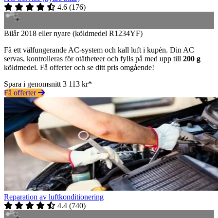
4.6
(
176
)
Bilår 2018 eller nyare (köldmedel R1234YF)
Få ett välfungerande AC-system och kall luft i kupén. Din AC
servas, kontrolleras för otätheteer och fylls på med upp till
200 g
köldmedel. Få offerter och se ditt pris omgående!
Spara i genomsnitt 3 113 kr*
Få offerter
Reparation av luftkonditionering
4.4
(
740
)