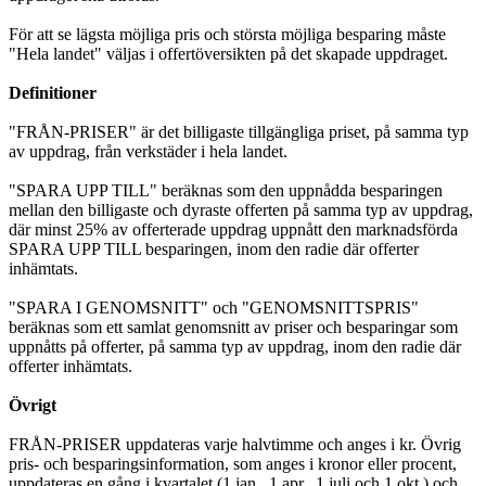
För att se lägsta möjliga pris och största möjliga besparing måste
"Hela landet" väljas i offertöversikten på det skapade uppdraget.
Definitioner
"FRÅN-PRISER" är det billigaste tillgängliga priset, på samma typ
av uppdrag, från verkstäder i hela landet.
"SPARA UPP TILL" beräknas som den uppnådda besparingen
mellan den billigaste och dyraste offerten på samma typ av uppdrag,
där minst 25% av offerterade uppdrag uppnått den marknadsförda
SPARA UPP TILL besparingen, inom den radie där offerter
inhämtats.
"SPARA I GENOMSNITT" och "GENOMSNITTSPRIS"
beräknas som ett samlat genomsnitt av priser och besparingar som
uppnåtts på offerter, på samma typ av uppdrag, inom den radie där
offerter inhämtats.
Övrigt
FRÅN-PRISER uppdateras varje halvtimme och anges i kr. Övrig
pris- och besparingsinformation, som anges i kronor eller procent,
uppdateras en gång i kvartalet (1 jan., 1 apr., 1 juli och 1 okt.) och