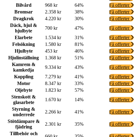
Bilvård
968 kr
64%
Få offerter
Bromsar
2.358 kr
38%
Få offerter
Dragkrok
4.220 kr
30%
Få offerter
Däck, hjul &
700 kr
47%
Få offerter
hjulbyte
Elarbete
1.534 kr
31%
Få offerter
Felsökning
1.580 kr
81%
Få offerter
Hjulbyte
453 kr
46%
Få offerter
Hjulinställning
1.368 kr
51%
Få offerter
Kamrem &
9.334 kr
43%
Få offerter
kamkedja
Koppling
7.279 kr
41%
Få offerter
Motor
8.347 kr
33%
Få offerter
Oljebyte
1.823 kr
57%
Få offerter
Stenskott &
1.670 kr
14%
Få offerter
glasarbete
Styrning &
2.266 kr
41%
Få offerter
underrede
Stötdämpare &
2.301 kr
35%
Få offerter
fjädring
Tillbehör och
660 kr
35%
Få offerter