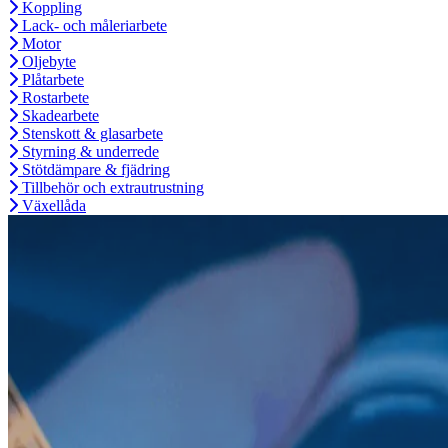
Koppling
Lack- och måleriarbete
Motor
Oljebyte
Plåtarbete
Rostarbete
Skadearbete
Stenskott & glasarbete
Styrning & underrede
Stötdämpare & fjädring
Tillbehör och extrautrustning
Växellåda