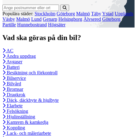
Populära städer:
Stockholm
Göteborg
Malmö
Täby
Ystad
Upplands
Väsby
Malmö
Lund
Genarp
Helsingborg
Älvsered
Göteborg
Partille
Hunnebostrand
Högsäter
Vad ska göras på din bil?
AC
Andra uppdrag
Avgaser
Batteri
Besiktning och förkontroll
Bilservice
Bilvård
Bromsar
Dragkrok
Däck, däckbyte & hjulbyte
Elarbete
Felsökning
Hjulinställning
Kamrem & kamkedja
Koppling
Lack- och måleriarbete