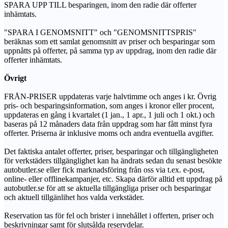
SPARA UPP TILL besparingen, inom den radie där offerter
inhämtats.
"SPARA I GENOMSNITT" och "GENOMSNITTSPRIS"
beräknas som ett samlat genomsnitt av priser och besparingar som
uppnåtts på offerter, på samma typ av uppdrag, inom den radie där
offerter inhämtats.
Övrigt
FRÅN-PRISER uppdateras varje halvtimme och anges i kr. Övrig
pris- och besparingsinformation, som anges i kronor eller procent,
uppdateras en gång i kvartalet (1 jan., 1 apr., 1 juli och 1 okt.) och
baseras på 12 månaders data från uppdrag som har fått minst fyra
offerter. Priserna är inklusive moms och andra eventuella avgifter.
Det faktiska antalet offerter, priser, besparingar och tillgängligheten
för verkstäders tillgänglighet kan ha ändrats sedan du senast besökte
autobutler.se eller fick marknadsföring från oss via t.ex. e-post,
online- eller offlinekampanjer, etc. Skapa därför alltid ett uppdrag på
autobutler.se för att se aktuella tillgängliga priser och besparingar
och aktuell tillgänlihet hos valda verkstäder.
Reservation tas för fel och brister i innehållet i offerten, priser och
beskrivningar samt för slutsålda reservdelar.