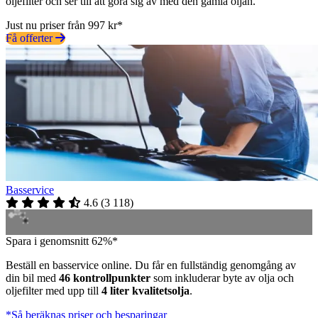
oljefilter och ser till att göra sig av med den gamla oljan.
Just nu priser från 997 kr*
Få offerter
Basservice
4.6
(
3 118
)
Spara i genomsnitt 62%*
Beställ en basservice online. Du får en fullständig genomgång av
din bil med
46 kontrollpunkter
som inkluderar byte av olja och
oljefilter med upp till
4 liter kvalitetsolja
.
*Så beräknas priser och besparingar