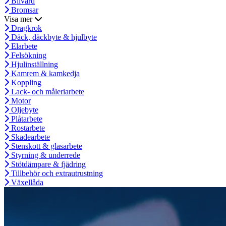
Bilvård
Bromsar
Visa mer
Dragkrok
Däck, däckbyte & hjulbyte
Elarbete
Felsökning
Hjulinställning
Kamrem & kamkedja
Koppling
Lack- och måleriarbete
Motor
Oljebyte
Plåtarbete
Rostarbete
Skadearbete
Stenskott & glasarbete
Styrning & underrede
Stötdämpare & fjädring
Tillbehör och extrautrustning
Växellåda