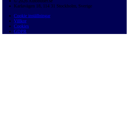
© 2026 Autobutler.se
Karlavägen 18, 114 31 Stockholm, Sverige
Cookie inställningar
Villkor
Cookies
GDPR