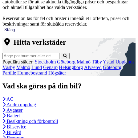
autobutler.se för att se aktuella tillgängliga priser och besparingar
och aktuell tillgänlihet hos valda verkstäder.
Reservation tas för fel och brister i innehållet i offerten, priser och
beskrivningar samt för slutsålda reservdelar.
Stäng
Hitta verkstäder
Populära städer:
Stockholm
Göteborg
Malmö
Täby
Ystad
Upplands
Väsby
Malmö
Lund
Genarp
Helsingborg
Älvsered
Göteborg
Partille
Hunnebostrand
Högsäter
Vad ska göras på din bil?
AC
Andra uppdrag
Avgaser
Batteri
Besiktning och förkontroll
Bilservice
Bilvård
Bromsar