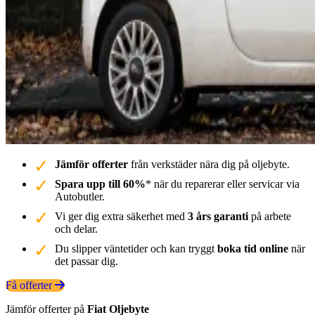
Jämför offerter
från verkstäder nära dig på oljebyte.
Spara upp till 60%
* när du reparerar eller servicar via
Autobutler.
Vi ger dig extra säkerhet med
3 års garanti
på arbete
och delar.
Du slipper väntetider och kan tryggt
boka tid online
när
det passar dig.
Få offerter
Jämför offerter på
Fiat
Oljebyte