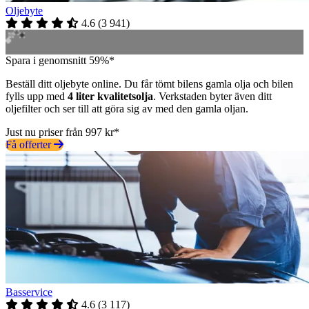
Oljebyte
4.6
(
3 941
)
Spara i genomsnitt 59%*
Beställ ditt oljebyte online. Du får tömt bilens gamla olja och bilen
fylls upp med
4 liter kvalitetsolja
. Verkstaden byter även ditt
oljefilter och ser till att göra sig av med den gamla oljan.
Just nu priser från 997 kr*
Få offerter
Basservice
4.6
(
3 117
)