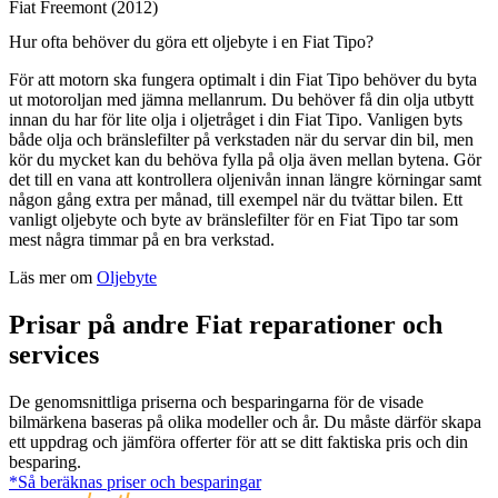
Fiat Freemont (2012)
Hur ofta behöver du göra ett oljebyte i en Fiat Tipo?
För att motorn ska fungera optimalt i din Fiat Tipo behöver du byta
ut motoroljan med jämna mellanrum. Du behöver få din olja utbytt
innan du har för lite olja i oljetråget i din Fiat Tipo. Vanligen byts
både olja och bränslefilter på verkstaden när du servar din bil, men
kör du mycket kan du behöva fylla på olja även mellan bytena. Gör
det till en vana att kontrollera oljenivån innan längre körningar samt
någon gång extra per månad, till exempel när du tvättar bilen. Ett
vanligt oljebyte och byte av bränslefilter för en Fiat Tipo tar som
mest några timmar på en bra verkstad.
Läs mer om
Oljebyte
Prisar på andre Fiat reparationer och
services
De genomsnittliga priserna och besparingarna för de visade
bilmärkena baseras på olika modeller och år. Du måste därför skapa
ett uppdrag och jämföra offerter för att se ditt faktiska pris och din
besparing.
*Så beräknas priser och besparingar