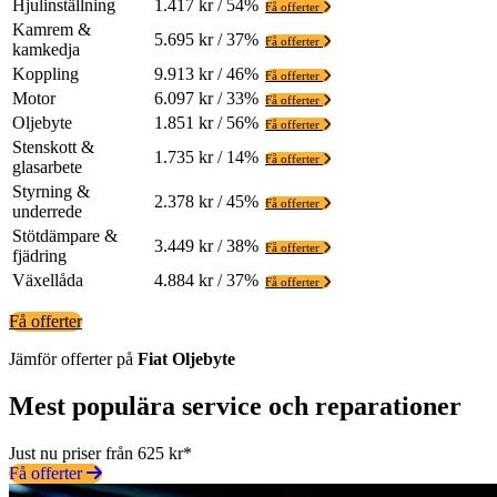
Hjulinställning
1.417 kr / 54%
Få offerter
Kamrem &
5.695 kr / 37%
Få offerter
kamkedja
Koppling
9.913 kr / 46%
Få offerter
Motor
6.097 kr / 33%
Få offerter
Oljebyte
1.851 kr / 56%
Få offerter
Stenskott &
1.735 kr / 14%
Få offerter
glasarbete
Styrning &
2.378 kr / 45%
Få offerter
underrede
Stötdämpare &
3.449 kr / 38%
Få offerter
fjädring
Växellåda
4.884 kr / 37%
Få offerter
Få offerter
Jämför offerter på
Fiat
Oljebyte
Mest populära service och reparationer
Just nu priser från 625 kr*
Få offerter