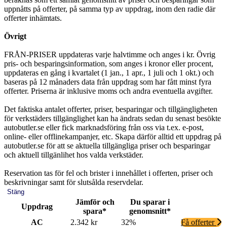
uppnåtts på offerter, på samma typ av uppdrag, inom den radie där
offerter inhämtats.
Övrigt
FRÅN-PRISER uppdateras varje halvtimme och anges i kr. Övrig
pris- och besparingsinformation, som anges i kronor eller procent,
uppdateras en gång i kvartalet (1 jan., 1 apr., 1 juli och 1 okt.) och
baseras på 12 månaders data från uppdrag som har fått minst fyra
offerter. Priserna är inklusive moms och andra eventuella avgifter.
Det faktiska antalet offerter, priser, besparingar och tillgängligheten
för verkstäders tillgänglighet kan ha ändrats sedan du senast besökte
autobutler.se eller fick marknadsföring från oss via t.ex. e-post,
online- eller offlinekampanjer, etc. Skapa därför alltid ett uppdrag på
autobutler.se för att se aktuella tillgängliga priser och besparingar
och aktuell tillgänlihet hos valda verkstäder.
Reservation tas för fel och brister i innehållet i offerten, priser och
beskrivningar samt för slutsålda reservdelar.
Stäng
Jämför och
Du sparar i
Uppdrag
spara*
genomsnitt*
AC
2.342 kr
32%
Få offerter