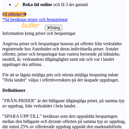
Boka tid online
och få 3 års garanti
Få offerter
*Så beräknas priser och besparingar
Stäng
Information kring priser och besparingar
Angivna priser och besparingar baseras på offerter från verkstäder
registrerade hos Autobutler och deras individuella priser. Antalet
offerter, priser och besparingar kan variera beroende på bilmärke,
modell, år, verkstadens tillgänglighet samt när och var i landet
uppdraget ska utföras.
För att se lägsta möjliga pris och största möjliga besparing måste
"Hela landet" väljas i offertöversikten på det skapade uppdraget.
Definitioner
"FRÅN-PRISER" är det billigaste tillgängliga priset, på samma typ
av uppdrag, från verkstäder i hela landet.
"SPARA UPP TILL" beräknas som den uppnådda besparingen
mellan den billigaste och dyraste offerten på samma typ av uppdrag,
där minst 25% av offerterade uppdrag uppnått den marknadsförda