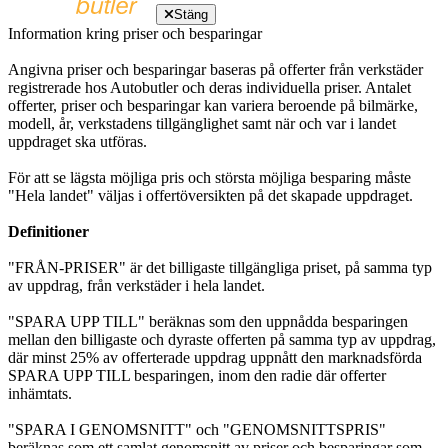
Stäng
Information kring priser och besparingar
Angivna priser och besparingar baseras på offerter från verkstäder
registrerade hos Autobutler och deras individuella priser. Antalet
offerter, priser och besparingar kan variera beroende på bilmärke,
modell, år, verkstadens tillgänglighet samt när och var i landet
uppdraget ska utföras.
För att se lägsta möjliga pris och största möjliga besparing måste
"Hela landet" väljas i offertöversikten på det skapade uppdraget.
Definitioner
"FRÅN-PRISER" är det billigaste tillgängliga priset, på samma typ
av uppdrag, från verkstäder i hela landet.
"SPARA UPP TILL" beräknas som den uppnådda besparingen
mellan den billigaste och dyraste offerten på samma typ av uppdrag,
där minst 25% av offerterade uppdrag uppnått den marknadsförda
SPARA UPP TILL besparingen, inom den radie där offerter
inhämtats.
"SPARA I GENOMSNITT" och "GENOMSNITTSPRIS"
beräknas som ett samlat genomsnitt av priser och besparingar som