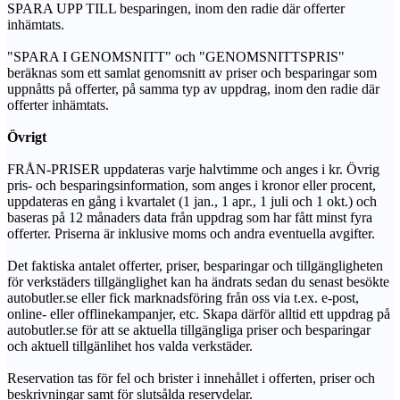
SPARA UPP TILL besparingen, inom den radie där offerter
inhämtats.
"SPARA I GENOMSNITT" och "GENOMSNITTSPRIS"
beräknas som ett samlat genomsnitt av priser och besparingar som
uppnåtts på offerter, på samma typ av uppdrag, inom den radie där
offerter inhämtats.
Övrigt
FRÅN-PRISER uppdateras varje halvtimme och anges i kr. Övrig
pris- och besparingsinformation, som anges i kronor eller procent,
uppdateras en gång i kvartalet (1 jan., 1 apr., 1 juli och 1 okt.) och
baseras på 12 månaders data från uppdrag som har fått minst fyra
offerter. Priserna är inklusive moms och andra eventuella avgifter.
Det faktiska antalet offerter, priser, besparingar och tillgängligheten
för verkstäders tillgänglighet kan ha ändrats sedan du senast besökte
autobutler.se eller fick marknadsföring från oss via t.ex. e-post,
online- eller offlinekampanjer, etc. Skapa därför alltid ett uppdrag på
autobutler.se för att se aktuella tillgängliga priser och besparingar
och aktuell tillgänlihet hos valda verkstäder.
Reservation tas för fel och brister i innehållet i offerten, priser och
beskrivningar samt för slutsålda reservdelar.