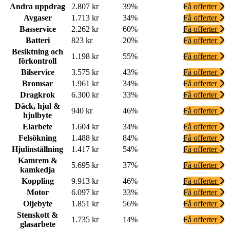
Andra uppdrag
2.807 kr
39%
Få offerter
Avgaser
1.713 kr
34%
Få offerter
Basservice
2.262 kr
60%
Få offerter
Batteri
823 kr
20%
Få offerter
Besiktning och
1.198 kr
55%
Få offerter
förkontroll
Bilservice
3.575 kr
43%
Få offerter
Bromsar
1.961 kr
34%
Få offerter
Dragkrok
6.300 kr
33%
Få offerter
Däck, hjul &
940 kr
46%
Få offerter
hjulbyte
Elarbete
1.604 kr
34%
Få offerter
Felsökning
1.488 kr
84%
Få offerter
Hjulinställning
1.417 kr
54%
Få offerter
Kamrem &
5.695 kr
37%
Få offerter
kamkedja
Koppling
9.913 kr
46%
Få offerter
Motor
6.097 kr
33%
Få offerter
Oljebyte
1.851 kr
56%
Få offerter
Stenskott &
1.735 kr
14%
Få offerter
glasarbete