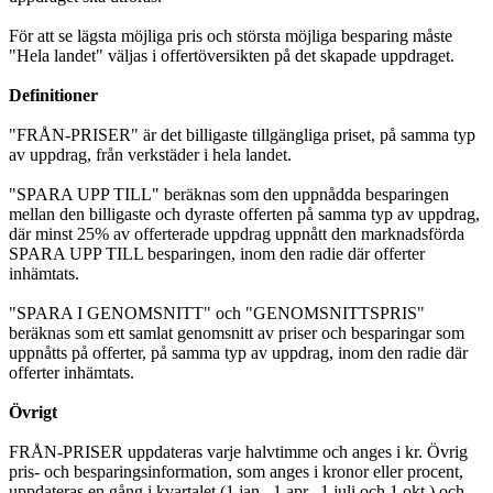
För att se lägsta möjliga pris och största möjliga besparing måste
"Hela landet" väljas i offertöversikten på det skapade uppdraget.
Definitioner
"FRÅN-PRISER" är det billigaste tillgängliga priset, på samma typ
av uppdrag, från verkstäder i hela landet.
"SPARA UPP TILL" beräknas som den uppnådda besparingen
mellan den billigaste och dyraste offerten på samma typ av uppdrag,
där minst 25% av offerterade uppdrag uppnått den marknadsförda
SPARA UPP TILL besparingen, inom den radie där offerter
inhämtats.
"SPARA I GENOMSNITT" och "GENOMSNITTSPRIS"
beräknas som ett samlat genomsnitt av priser och besparingar som
uppnåtts på offerter, på samma typ av uppdrag, inom den radie där
offerter inhämtats.
Övrigt
FRÅN-PRISER uppdateras varje halvtimme och anges i kr. Övrig
pris- och besparingsinformation, som anges i kronor eller procent,
uppdateras en gång i kvartalet (1 jan., 1 apr., 1 juli och 1 okt.) och