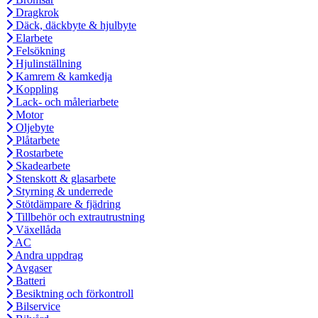
Dragkrok
Däck, däckbyte & hjulbyte
Elarbete
Felsökning
Hjulinställning
Kamrem & kamkedja
Koppling
Lack- och måleriarbete
Motor
Oljebyte
Plåtarbete
Rostarbete
Skadearbete
Stenskott & glasarbete
Styrning & underrede
Stötdämpare & fjädring
Tillbehör och extrautrustning
Växellåda
AC
Andra uppdrag
Avgaser
Batteri
Besiktning och förkontroll
Bilservice