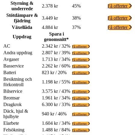
Styrning &
2.378 kr
45%
Få offerter
underrede
Stötdämpare &
3.449 kr
38%
Få offerter
fjädring
Växellåda
4.884 kr
37%
Få offerter
Spara i
Uppdrag
genomsnitt*
AC
2.342 kr / 32%
Få offerter
Andra uppdrag
2.807 kr / 39%
Få offerter
Avgaser
1.713 kr / 34%
Få offerter
Basservice
2.262 kr / 60%
Få offerter
Batteri
823 kr / 20%
Få offerter
Besiktning och
1.198 kr / 55%
Få offerter
förkontroll
Bilservice
3.575 kr / 43%
Få offerter
Bromsar
1.961 kr / 34%
Få offerter
Dragkrok
6.300 kr / 33%
Få offerter
Däck, hjul &
940 kr / 46%
Få offerter
hjulbyte
Elarbete
1.604 kr / 34%
Få offerter
Felsökning
1.488 kr / 84%
Få offerter