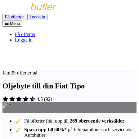
Få offerter
Logga in
Menu
Få offerter
Logga in
Jämför offerter på
Oljebyte till din Fiat Tipo
4.5
(
92
)
Få offerter från upp till
269 oberoende verkstäder
Spara upp till 60%
* på bilreparationer och service via
Autobutler