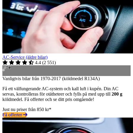
AC-Service (äldre bilar)
4.4
(
2 551
)
Vanligtvis bilar från 1970-2017 (köldmedel R134A)
Få ett välfungerande AC-system och kall luft i kupén. Din AC
servas, kontrolleras för otätheteer och fylls på med upp till
200 g
köldmedel. Få offerter och se ditt pris omgående!
Just nu priser från 850 kr*
Få offerter