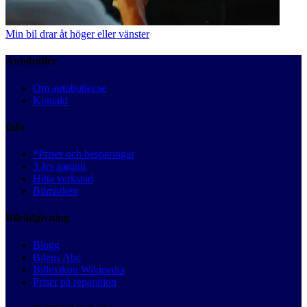
Min bil drar åt höger eller vänster
Autobutler
Om autobutler.se
Kontakt
Info
*Priser och besparingar
3 års garanti
Hitta verkstad
Bilmärken
Bilrådgivning
Blogg
Bilens Abc
Billexikon Wikipedia
Priser på reparation