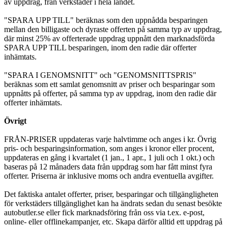
av uppdrag, från verkstäder i hela landet.
"SPARA UPP TILL" beräknas som den uppnådda besparingen
mellan den billigaste och dyraste offerten på samma typ av uppdrag,
där minst 25% av offerterade uppdrag uppnått den marknadsförda
SPARA UPP TILL besparingen, inom den radie där offerter
inhämtats.
"SPARA I GENOMSNITT" och "GENOMSNITTSPRIS"
beräknas som ett samlat genomsnitt av priser och besparingar som
uppnåtts på offerter, på samma typ av uppdrag, inom den radie där
offerter inhämtats.
Övrigt
FRÅN-PRISER uppdateras varje halvtimme och anges i kr. Övrig
pris- och besparingsinformation, som anges i kronor eller procent,
uppdateras en gång i kvartalet (1 jan., 1 apr., 1 juli och 1 okt.) och
baseras på 12 månaders data från uppdrag som har fått minst fyra
offerter. Priserna är inklusive moms och andra eventuella avgifter.
Det faktiska antalet offerter, priser, besparingar och tillgängligheten
för verkstäders tillgänglighet kan ha ändrats sedan du senast besökte
autobutler.se eller fick marknadsföring från oss via t.ex. e-post,
online- eller offlinekampanjer, etc. Skapa därför alltid ett uppdrag på