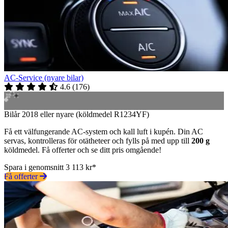
AC-Service (nyare bilar)
4.6
(
176
)
Bilår 2018 eller nyare (köldmedel R1234YF)
Få ett välfungerande AC-system och kall luft i kupén. Din AC
servas, kontrolleras för otätheteer och fylls på med upp till
200 g
köldmedel. Få offerter och se ditt pris omgående!
Spara i genomsnitt 3 113 kr*
Få offerter