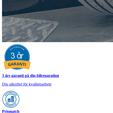
3 års garanti på din bilreparation
Din säkerhet för kvalitetsarbete
Prismatch