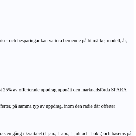
priser och besparingar kan variera beroende på bilmärke, modell, år,
nst 25% av offerterade uppdrag uppnått den marknadsförda SPARA
r, på samma typ av uppdrag, inom den radie där offerter
n gång i kvartalet (1 jan., 1 apr., 1 juli och 1 okt.) och baseras på