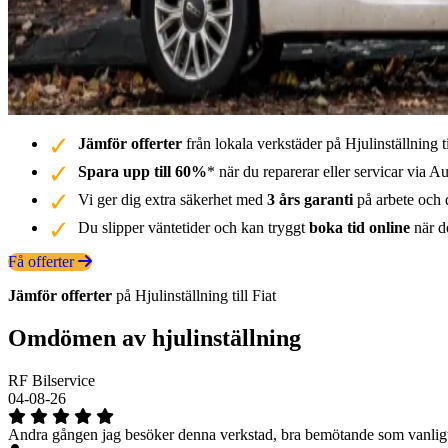
Jämför offerter
från lokala verkstäder på Hjulinställning ti
Spara upp till 60%
* när du reparerar eller servicar via Au
Vi ger dig extra säkerhet med
3 års garanti
på arbete och d
Du slipper väntetider och kan tryggt
boka tid online
när de
Få offerter
Jämför offerter
på Hjulinställning till Fiat
Omdömen av hjulinställning
RF Bilservice
04-08-26
Andra gången jag besöker denna verkstad, bra bemötande som vanligt 