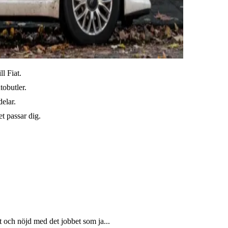
ll Fiat.
tobutler.
elar.
t passar dig.
och nöjd med det jobbet som ja...