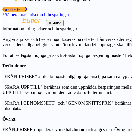
Få offerter
*Så beräknas priser och besparingar
Stäng
Information kring priser och besparingar
Angivna priser och besparingar baseras på offerter från verkstäder regi
verkstadens tillgänglighet samt när och var i landet uppdraget ska utfö
För att se lägsta möjliga pris och största möjliga besparing måste "Hel
Definitioner
"FRÅN-PRISER" är det billigaste tillgängliga priset, på samma typ av 
"SPARA UPP TILL" beräknas som den uppnådda besparingen mellan de
UPP TILL besparingen, inom den radie där offerter inhämtats.
"SPARA I GENOMSNITT" och "GENOMSNITTSPRIS" beräknas som ett sam
inhämtats.
Övrigt
FRÅN-PRISER uppdateras varje halvtimme och anges i kr. Övrig pris- oc