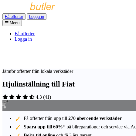
Få offerter
Logga in
Menu
Få offerter
Logga in
Jämför offerter från lokala verkstäder
Hjulinställning till Fiat
4.3
(
41
)
Få offerter från upp till
270 oberoende verkstäder
Spara upp till 60%
* på bilreparationer och service via A
Boka tid online
och få 3 års garanti