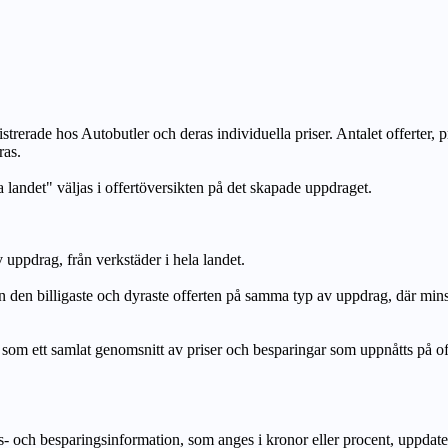
strerade hos Autobutler och deras individuella priser. Antalet offerter, 
ras.
a landet" väljas i offertöversikten på det skapade uppdraget.
uppdrag, från verkstäder i hela landet.
n billigaste och dyraste offerten på samma typ av uppdrag, där mi
lat genomsnitt av priser och besparingar som uppnåtts på offerte
h besparingsinformation, som anges i kronor eller procent, uppdateras e