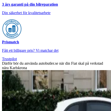
3 års garanti på din bilreparation
Din säkerhet för kvalitetsarbete
Prismatch
Fått ett billigare pris? Vi matchar det
Trustpilot
Därför bör du använda autobutler.se när din Fiat skal på verkstad
nära Karlskrona