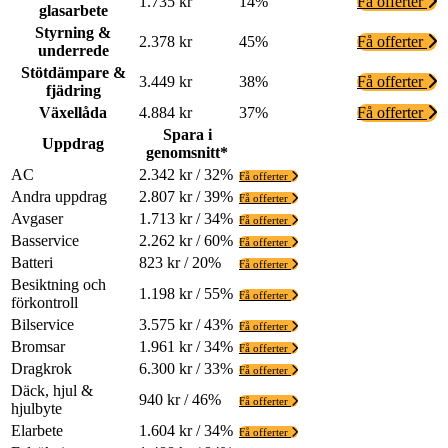
1.735 kr
14%
Få offerter
glasarbete
Styrning &
2.378 kr
45%
Få offerter
underrede
Stötdämpare &
3.449 kr
38%
Få offerter
fjädring
Växellåda
4.884 kr
37%
Få offerter
Spara i
Uppdrag
genomsnitt*
AC
2.342 kr / 32%
Få offerter
Andra uppdrag
2.807 kr / 39%
Få offerter
Avgaser
1.713 kr / 34%
Få offerter
Basservice
2.262 kr / 60%
Få offerter
Batteri
823 kr / 20%
Få offerter
Besiktning och
1.198 kr / 55%
Få offerter
förkontroll
Bilservice
3.575 kr / 43%
Få offerter
Bromsar
1.961 kr / 34%
Få offerter
Dragkrok
6.300 kr / 33%
Få offerter
Däck, hjul &
940 kr / 46%
Få offerter
hjulbyte
Elarbete
1.604 kr / 34%
Få offerter