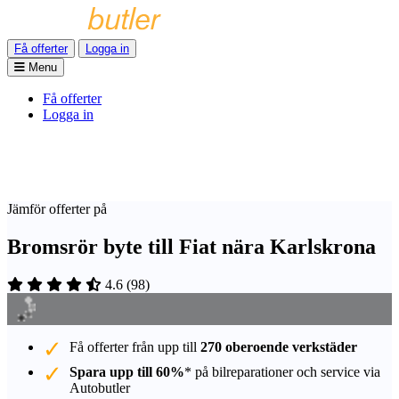
Få offerter
Logga in
Menu
Få offerter
Logga in
Jämför offerter på
Bromsrör byte till Fiat nära Karlskrona
4.6
(
98
)
Få offerter från upp till
270 oberoende verkstäder
Spara upp till 60%
* på bilreparationer och service via
Autobutler