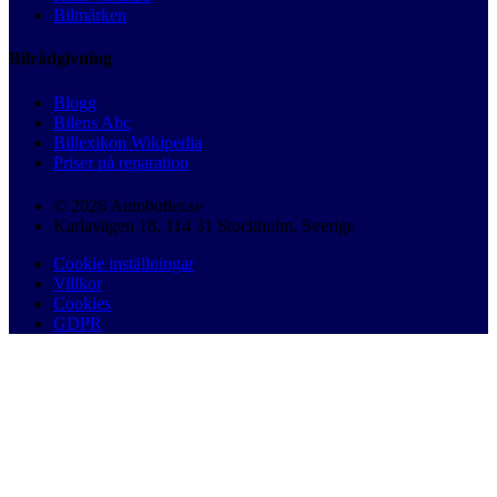
Bilmärken
Bilrådgivning
Blogg
Bilens Abc
Billexikon Wikipedia
Priser på reparation
© 2026 Autobutler.se
Karlavägen 18, 114 31 Stockholm, Sverige
Cookie inställningar
Villkor
Cookies
GDPR