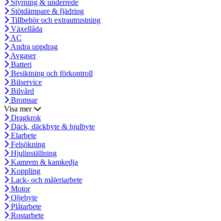
Styrning & underrede
Stötdämpare & fjädring
Tillbehör och extrautrustning
Växellåda
AC
Andra uppdrag
Avgaser
Batteri
Besiktning och förkontroll
Bilservice
Bilvård
Bromsar
Visa mer
Dragkrok
Däck, däckbyte & hjulbyte
Elarbete
Felsökning
Hjulinställning
Kamrem & kamkedja
Koppling
Lack- och måleriarbete
Motor
Oljebyte
Plåtarbete
Rostarbete