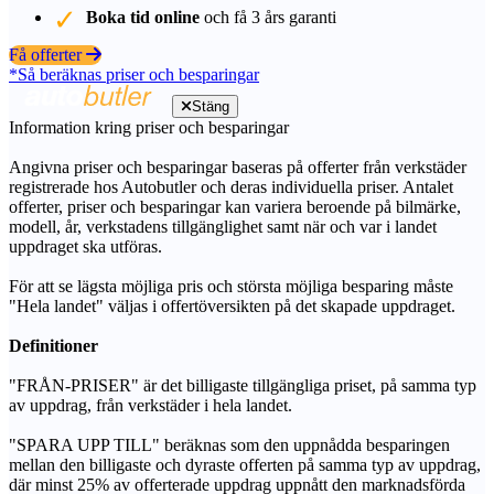
Boka tid online
och få 3 års garanti
Få offerter
*Så beräknas priser och besparingar
Stäng
Information kring priser och besparingar
Angivna priser och besparingar baseras på offerter från verkstäder
registrerade hos Autobutler och deras individuella priser. Antalet
offerter, priser och besparingar kan variera beroende på bilmärke,
modell, år, verkstadens tillgänglighet samt när och var i landet
uppdraget ska utföras.
För att se lägsta möjliga pris och största möjliga besparing måste
"Hela landet" väljas i offertöversikten på det skapade uppdraget.
Definitioner
"FRÅN-PRISER" är det billigaste tillgängliga priset, på samma typ
av uppdrag, från verkstäder i hela landet.
"SPARA UPP TILL" beräknas som den uppnådda besparingen
mellan den billigaste och dyraste offerten på samma typ av uppdrag,
där minst 25% av offerterade uppdrag uppnått den marknadsförda