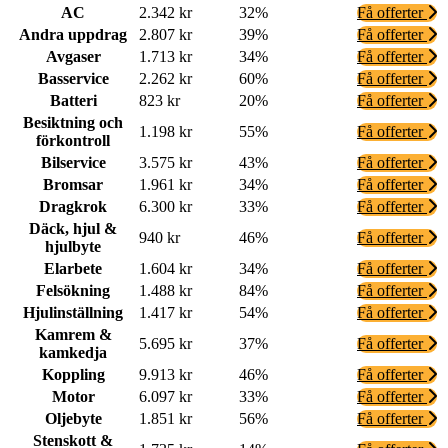
AC
2.342 kr
32%
Få offerter
Andra uppdrag
2.807 kr
39%
Få offerter
Avgaser
1.713 kr
34%
Få offerter
Basservice
2.262 kr
60%
Få offerter
Batteri
823 kr
20%
Få offerter
Besiktning och
1.198 kr
55%
Få offerter
förkontroll
Bilservice
3.575 kr
43%
Få offerter
Bromsar
1.961 kr
34%
Få offerter
Dragkrok
6.300 kr
33%
Få offerter
Däck, hjul &
940 kr
46%
Få offerter
hjulbyte
Elarbete
1.604 kr
34%
Få offerter
Felsökning
1.488 kr
84%
Få offerter
Hjulinställning
1.417 kr
54%
Få offerter
Kamrem &
5.695 kr
37%
Få offerter
kamkedja
Koppling
9.913 kr
46%
Få offerter
Motor
6.097 kr
33%
Få offerter
Oljebyte
1.851 kr
56%
Få offerter
Stenskott &