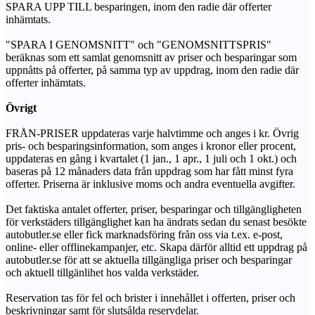
SPARA UPP TILL besparingen, inom den radie där offerter
inhämtats.
"SPARA I GENOMSNITT" och "GENOMSNITTSPRIS"
beräknas som ett samlat genomsnitt av priser och besparingar som
uppnåtts på offerter, på samma typ av uppdrag, inom den radie där
offerter inhämtats.
Övrigt
FRÅN-PRISER uppdateras varje halvtimme och anges i kr. Övrig
pris- och besparingsinformation, som anges i kronor eller procent,
uppdateras en gång i kvartalet (1 jan., 1 apr., 1 juli och 1 okt.) och
baseras på 12 månaders data från uppdrag som har fått minst fyra
offerter. Priserna är inklusive moms och andra eventuella avgifter.
Det faktiska antalet offerter, priser, besparingar och tillgängligheten
för verkstäders tillgänglighet kan ha ändrats sedan du senast besökte
autobutler.se eller fick marknadsföring från oss via t.ex. e-post,
online- eller offlinekampanjer, etc. Skapa därför alltid ett uppdrag på
autobutler.se för att se aktuella tillgängliga priser och besparingar
och aktuell tillgänlihet hos valda verkstäder.
Reservation tas för fel och brister i innehållet i offerten, priser och
beskrivningar samt för slutsålda reservdelar.