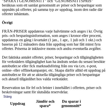
"SPARA I GENOMSNITT" och "GENOMSNITTSPRIS"
beräknas som ett samlat genomsnitt av priser och besparingar som
uppnåtts på offerter, på samma typ av uppdrag, inom den radie där
offerter inhämtats.
Övrigt
FRÅN-PRISER uppdateras varje halvtimme och anges i kr. Övrig
pris- och besparingsinformation, som anges i kronor eller procent,
uppdateras en gång i kvartalet (1 jan., 1 apr., 1 juli och 1 okt.) och
baseras på 12 månaders data från uppdrag som har fått minst fyra
offerter. Priserna är inklusive moms och andra eventuella avgifter.
Det faktiska antalet offerter, priser, besparingar och tillgängligheten
för verkstäders tillgänglighet kan ha ändrats sedan du senast besökte
autobutler.se eller fick marknadsföring från oss via t.ex. e-post,
online- eller offlinekampanjer, etc. Skapa därför alltid ett uppdrag på
autobutler.se för att se aktuella tillgängliga priser och besparingar
och aktuell tillgänlihet hos valda verkstäder.
Reservation tas för fel och brister i innehållet i offerten, priser och
beskrivningar samt för slutsålda reservdelar.
Stäng
Jämför och
Du sparar i
Uppdrag
spara*
genomsnitt*