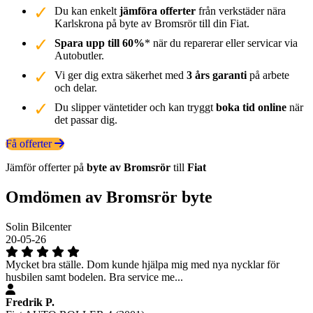
Du kan enkelt
jämföra offerter
från verkstäder nära
Karlskrona på byte av Bromsrör till din Fiat.
Spara upp till 60%
* när du reparerar eller servicar via
Autobutler.
Vi ger dig extra säkerhet med
3 års garanti
på arbete
och delar.
Du slipper väntetider och kan tryggt
boka tid online
när
det passar dig.
Få offerter
Jämför offerter på
byte av Bromsrör
till
Fiat
Omdömen av Bromsrör byte
Solin Bilcenter
20-05-26
Mycket bra ställe. Dom kunde hjälpa mig med nya nycklar för
husbilen samt bodelen. Bra service me...
Fredrik P.