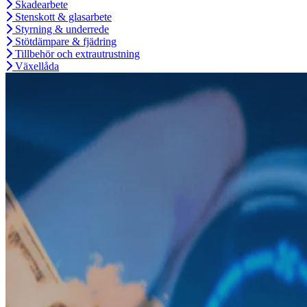
Skadearbete
Stenskott & glasarbete
Styrning & underrede
Stötdämpare & fjädring
Tillbehör och extrautrustning
Växellåda