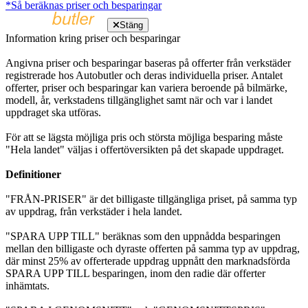
*Så beräknas priser och besparingar
Stäng
Information kring priser och besparingar
Angivna priser och besparingar baseras på offerter från verkstäder
registrerade hos Autobutler och deras individuella priser. Antalet
offerter, priser och besparingar kan variera beroende på bilmärke,
modell, år, verkstadens tillgänglighet samt när och var i landet
uppdraget ska utföras.
För att se lägsta möjliga pris och största möjliga besparing måste
"Hela landet" väljas i offertöversikten på det skapade uppdraget.
Definitioner
"FRÅN-PRISER" är det billigaste tillgängliga priset, på samma typ
av uppdrag, från verkstäder i hela landet.
"SPARA UPP TILL" beräknas som den uppnådda besparingen
mellan den billigaste och dyraste offerten på samma typ av uppdrag,
där minst 25% av offerterade uppdrag uppnått den marknadsförda
SPARA UPP TILL besparingen, inom den radie där offerter
inhämtats.