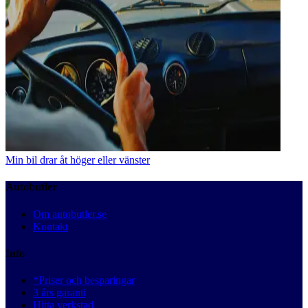
Min bil drar åt höger eller vänster
Autobutler
Om autobutler.se
Kontakt
Info
*Priser och besparingar
3 års garanti
Hitta verkstad