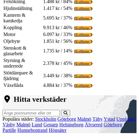
Felsökning
1.488 kr / 84%
Få offerter
Hjulinställning
1.417 kr / 54%
Få offerter
Kamrem &
5.695 kr / 37%
Få offerter
kamkedja
Koppling
9.913 kr / 46%
Få offerter
Motor
6.097 kr / 33%
Få offerter
Oljebyte
1.851 kr / 56%
Få offerter
Stenskott &
1.735 kr / 14%
Få offerter
glasarbete
Styrning &
2.378 kr / 45%
Få offerter
underrede
Stötdämpare &
3.449 kr / 38%
Få offerter
fjädring
Växellåda
4.884 kr / 37%
Få offerter
Hitta verkstäder
Populära städer:
Stockholm
Göteborg
Malmö
Täby
Ystad
Upplands
Väsby
Malmö
Lund
Genarp
Helsingborg
Älvsered
Göteborg
Partille
Hunnebostrand
Högsäter