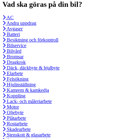
Vad ska göras på din bil?
AC
Andra uppdrag
Avgaser
Batteri
Besiktning och förkontroll
Bilservice
Bilvård
Bromsar
Dragkrok
Däck, däckbyte & hjulbyte
Elarbete
Felsökning
Hjulinställning
Kamrem & kamkedja
Koppling
Lack- och måleriarbete
Motor
Oljebyte
Plåtarbete
Rostarbete
Skadearbete
Stenskott & glasarbete