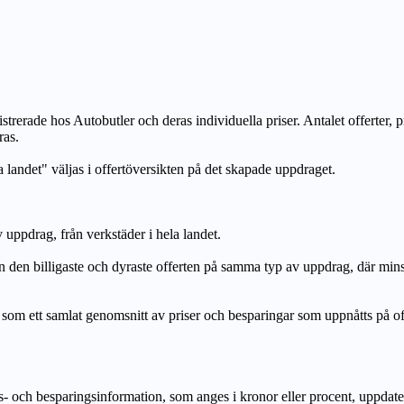
strerade hos Autobutler och deras individuella priser. Antalet offerter, 
ras.
a landet" väljas i offertöversikten på det skapade uppdraget.
uppdrag, från verkstäder i hela landet.
n billigaste och dyraste offerten på samma typ av uppdrag, där mi
lat genomsnitt av priser och besparingar som uppnåtts på offerte
h besparingsinformation, som anges i kronor eller procent, uppdateras e