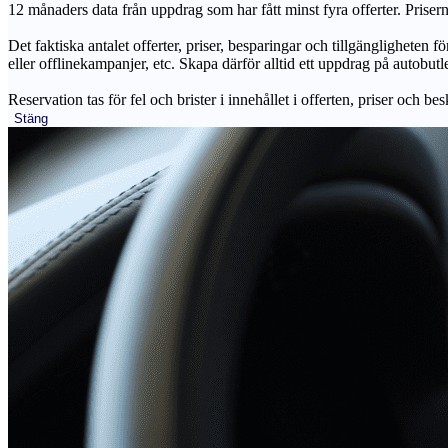
12 månaders data från uppdrag som har fått minst fyra offerter. Priser
Det faktiska antalet offerter, priser, besparingar och tillgängligheten f
eller offlinekampanjer, etc. Skapa därför alltid ett uppdrag på autobutle
Reservation tas för fel och brister i innehållet i offerten, priser och be
Stäng