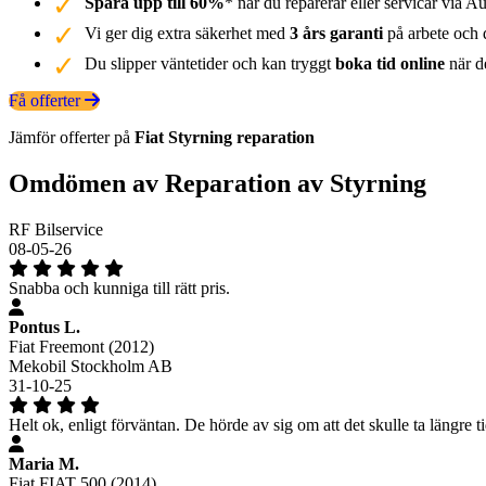
Spara upp till 60%
* när du reparerar eller servicar via Au
Vi ger dig extra säkerhet med
3 års garanti
på arbete och d
Du slipper väntetider och kan tryggt
boka tid online
när de
Få offerter
Jämför offerter på
Fiat
Styrning
reparation
Omdömen av Reparation av Styrning
RF Bilservice
08-05-26
Snabba och kunniga till rätt pris.
Pontus L.
Fiat Freemont (2012)
Mekobil Stockholm AB
31-10-25
Helt ok, enligt förväntan. De hörde av sig om att det skulle ta längre ti
Maria M.
Fiat FIAT 500 (2014)