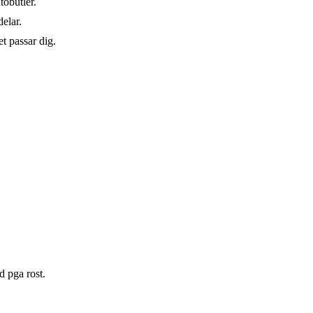
tobutler.
elar.
t passar dig.
d pga rost.