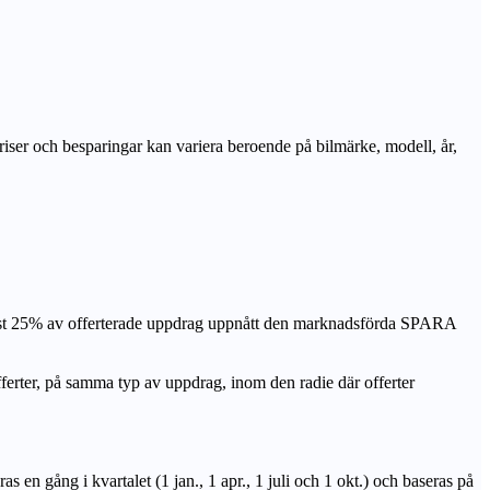
priser och besparingar kan variera beroende på bilmärke, modell, år,
nst 25% av offerterade uppdrag uppnått den marknadsförda SPARA
r, på samma typ av uppdrag, inom den radie där offerter
n gång i kvartalet (1 jan., 1 apr., 1 juli och 1 okt.) och baseras på