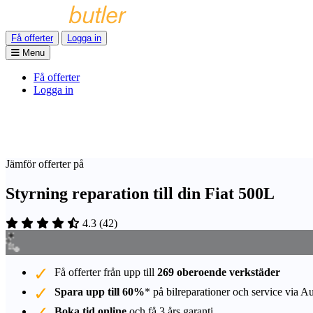
Få offerter
Logga in
Menu
Få offerter
Logga in
Jämför offerter på
Styrning reparation till din Fiat 500L
4.3
(
42
)
Få offerter från upp till
269 oberoende verkstäder
Spara upp till 60%
* på bilreparationer och service via A
Boka tid online
och få 3 års garanti