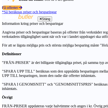
Få offerter
*Så beräknas priser och besparingar
Stäng
Information kring priser och besparingar
Angivna priser och besparingar baseras på offerter från verkstäder regi
verkstadens tillgänglighet samt när och var i landet uppdraget ska utfö
För att se lägsta möjliga pris och största möjliga besparing måste "Hel
Definitioner
"FRÅN-PRISER" är det billigaste tillgängliga priset, på samma typ av 
"SPARA UPP TILL" beräknas som den uppnådda besparingen mellan de
UPP TILL besparingen, inom den radie där offerter inhämtats.
"SPARA I GENOMSNITT" och "GENOMSNITTSPRIS" beräknas som ett sam
inhämtats.
Övrigt
FRÅN-PRISER uppdateras varje halvtimme och anges i kr. Övrig pris- oc