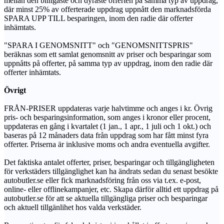
mellan den billigaste och dyraste offerten på samma typ av uppdrag,
där minst 25% av offerterade uppdrag uppnått den marknadsförda
SPARA UPP TILL besparingen, inom den radie där offerter
inhämtats.
"SPARA I GENOMSNITT" och "GENOMSNITTSPRIS"
beräknas som ett samlat genomsnitt av priser och besparingar som
uppnåtts på offerter, på samma typ av uppdrag, inom den radie där
offerter inhämtats.
Övrigt
FRÅN-PRISER uppdateras varje halvtimme och anges i kr. Övrig
pris- och besparingsinformation, som anges i kronor eller procent,
uppdateras en gång i kvartalet (1 jan., 1 apr., 1 juli och 1 okt.) och
baseras på 12 månaders data från uppdrag som har fått minst fyra
offerter. Priserna är inklusive moms och andra eventuella avgifter.
Det faktiska antalet offerter, priser, besparingar och tillgängligheten
för verkstäders tillgänglighet kan ha ändrats sedan du senast besökte
autobutler.se eller fick marknadsföring från oss via t.ex. e-post,
online- eller offlinekampanjer, etc. Skapa därför alltid ett uppdrag på
autobutler.se för att se aktuella tillgängliga priser och besparingar
och aktuell tillgänlihet hos valda verkstäder.