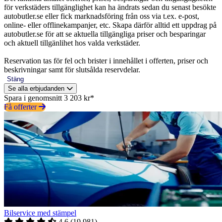
för verkstäders tillgänglighet kan ha ändrats sedan du senast besökte
autobutler.se eller fick marknadsföring från oss via t.ex. e-post,
online- eller offlinekampanjer, etc. Skapa därför alltid ett uppdrag på
autobutler.se för att se aktuella tillgängliga priser och besparingar
och aktuell tillgänlihet hos valda verkstäder.
Reservation tas för fel och brister i innehållet i offerten, priser och
beskrivningar samt för slutsålda reservdelar.
Stäng
Se alla erbjudanden
Spara i genomsnitt 3 203 kr*
Få offerter
Bilservice med stämpel
4.6
(
19 981
)