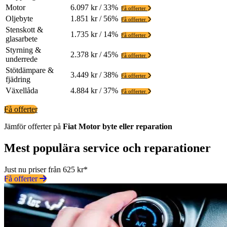
Motor
6.097 kr / 33%
Få offerter
Oljebyte
1.851 kr / 56%
Få offerter
Stenskott &
1.735 kr / 14%
Få offerter
glasarbete
Styrning &
2.378 kr / 45%
Få offerter
underrede
Stötdämpare &
3.449 kr / 38%
Få offerter
fjädring
Växellåda
4.884 kr / 37%
Få offerter
Få offerter
Jämför offerter på
Fiat
Motor
byte eller reparation
Mest populära service och reparationer
Just nu priser från 625 kr*
Få offerter