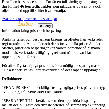
Beställ en basservice online. Du får en fullständig genomgång av
din bil med
46 kontrollpunkter
som inkluderar byte av olja och
oljefilter med upp till
4 liter kvalitetsolja
.
*Så beräknas priser och besparingar
Stäng
Information kring priser och besparingar
Angivna priser och besparingar baseras på offerter från verkstäder
registrerade hos Autobutler och deras individuella priser. Antalet
offerter, priser och besparingar kan variera beroende på bilmärke,
modell, år, verkstadens tillgänglighet samt när och var i landet
uppdraget ska utföras.
För att se lägsta möjliga pris och största möjliga besparing måste
"Hela landet" väljas i offertöversikten på det skapade uppdraget.
Definitioner
"FRÅN-PRISER" är det billigaste tillgängliga priset, på samma typ
av uppdrag, från verkstäder i hela landet.
"SPARA UPP TILL" beräknas som den uppnådda besparingen
mellan den billigaste och dyraste offerten på samma typ av uppdrag,