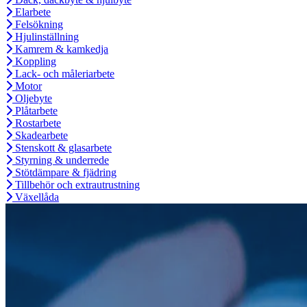
Elarbete
Felsökning
Hjulinställning
Kamrem & kamkedja
Koppling
Lack- och måleriarbete
Motor
Oljebyte
Plåtarbete
Rostarbete
Skadearbete
Stenskott & glasarbete
Styrning & underrede
Stötdämpare & fjädring
Tillbehör och extrautrustning
Växellåda