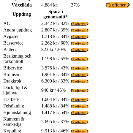
Växellåda
4.884 kr
37%
Få offerter
Spara i
Uppdrag
genomsnitt*
AC
2.342 kr / 32%
Få offerter
Andra uppdrag
2.807 kr / 39%
Få offerter
Avgaser
1.713 kr / 34%
Få offerter
Basservice
2.262 kr / 60%
Få offerter
Batteri
823 kr / 20%
Få offerter
Besiktning och
1.198 kr / 55%
Få offerter
förkontroll
Bilservice
3.575 kr / 43%
Få offerter
Bromsar
1.961 kr / 34%
Få offerter
Dragkrok
6.300 kr / 33%
Få offerter
Däck, hjul &
940 kr / 46%
Få offerter
hjulbyte
Elarbete
1.604 kr / 34%
Få offerter
Felsökning
1.488 kr / 84%
Få offerter
Hjulinställning
1.417 kr / 54%
Få offerter
Kamrem &
5.695 kr / 37%
Få offerter
kamkedja
Koppling
9.913 kr / 46%
Få offerter