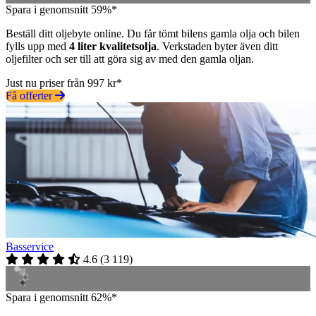
Spara i genomsnitt 59%*
Beställ ditt oljebyte online. Du får tömt bilens gamla olja och bilen
fylls upp med
4 liter kvalitetsolja
. Verkstaden byter även ditt
oljefilter och ser till att göra sig av med den gamla oljan.
Just nu priser från 997 kr*
Få offerter
Basservice
4.6
(
3 119
)
Spara i genomsnitt 62%*