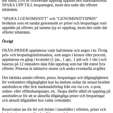
där minst 25% av offerterade uppdrag uppnått den marknadsförda
SPARA UPP TILL besparingen, inom den radie där offerter
inhämtats.
"SPARA I GENOMSNITT" och "GENOMSNITTSPRIS"
beräknas som ett samlat genomsnitt av priser och besparingar som
uppnåtts på offerter, på samma typ av uppdrag, inom den radie där
offerter inhämtats.
Övrigt
FRÅN-PRISER uppdateras varje halvtimme och anges i kr. Övrig
pris- och besparingsinformation, som anges i kronor eller procent,
uppdateras en gång i kvartalet (1 jan., 1 apr., 1 juli och 1 okt.) och
baseras på 12 månaders data från uppdrag som har fått minst fyra
offerter. Priserna är inklusive moms och andra eventuella avgifter.
Det faktiska antalet offerter, priser, besparingar och tillgängligheten
för verkstäders tillgänglighet kan ha ändrats sedan du senast besökte
autobutler.se eller fick marknadsföring från oss via t.ex. e-post,
online- eller offlinekampanjer, etc. Skapa därför alltid ett uppdrag på
autobutler.se för att se aktuella tillgängliga priser och besparingar
och aktuell tillgänlihet hos valda verkstäder.
Reservation tas för fel och brister i innehållet i offerten, priser och