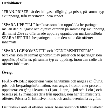
Definitioner
"FRÅN-PRISER" är det billigaste tillgängliga priset, på samma typ
av uppdrag, från verkstäder i hela landet.
"SPARA UPP TILL" beräknas som den uppnådda besparingen
mellan den billigaste och dyraste offerten på samma typ av uppdrag,
där minst 25% av offerterade uppdrag uppnått den marknadsförda
SPARA UPP TILL besparingen, inom den radie där offerter
inhämtats.
"SPARA I GENOMSNITT" och "GENOMSNITTSPRIS"
beräknas som ett samlat genomsnitt av priser och besparingar som
uppnåtts på offerter, på samma typ av uppdrag, inom den radie där
offerter inhämtats.
Övrigt
FRÅN-PRISER uppdateras varje halvtimme och anges i kr. Övrig
pris- och besparingsinformation, som anges i kronor eller procent,
uppdateras en gång i kvartalet (1 jan., 1 apr., 1 juli och 1 okt.) och
baseras på 12 månaders data från uppdrag som har fått minst fyra
offerter. Priserna är inklusive moms och andra eventuella avgifter.
Det faktiska antalet offerter, priser, besparingar och tillgängligheten