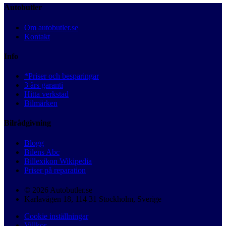
Autobutler
Om autobutler.se
Kontakt
Info
*Priser och besparingar
3 års garanti
Hitta verkstad
Bilmärken
Bilrådgivning
Blogg
Bilens Abc
Billexikon Wikipedia
Priser på reparation
© 2026 Autobutler.se
Karlavägen 18, 114 31 Stockholm, Sverige
Cookie inställningar
Villkor