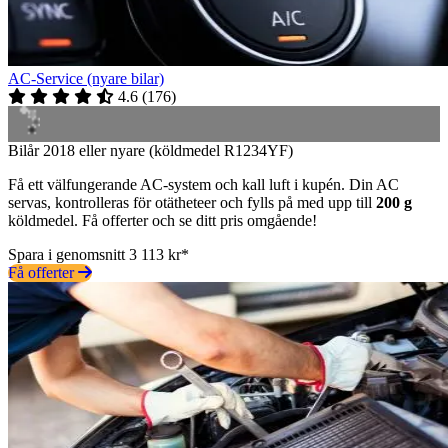
AC-Service (nyare bilar)
4.6
(
176
)
Bilår 2018 eller nyare (köldmedel R1234YF)
Få ett välfungerande AC-system och kall luft i kupén. Din AC
servas, kontrolleras för otätheteer och fylls på med upp till
200 g
köldmedel. Få offerter och se ditt pris omgående!
Spara i genomsnitt 3 113 kr*
Få offerter