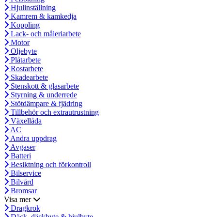
Hjulinställning
Kamrem & kamkedja
Koppling
Lack- och måleriarbete
Motor
Oljebyte
Plåtarbete
Rostarbete
Skadearbete
Stenskott & glasarbete
Styrning & underrede
Stötdämpare & fjädring
Tillbehör och extrautrustning
Växellåda
AC
Andra uppdrag
Avgaser
Batteri
Besiktning och förkontroll
Bilservice
Bilvård
Bromsar
Visa mer
Dragkrok
Däck, däckbyte & hjulbyte