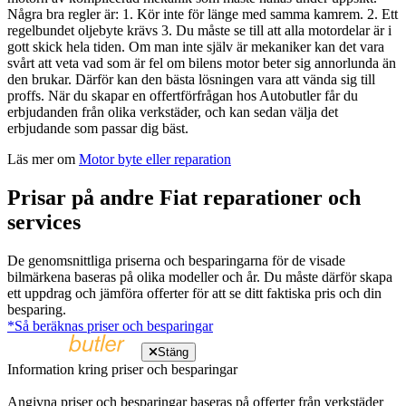
Några bra regler är: 1. Kör inte för länge med samma kamrem. 2. Ett
regelbundet oljebyte krävs 3. Du måste se till att alla motordelar är i
gott skick hela tiden. Om man inte själv är mekaniker kan det vara
svårt att veta vad som är fel om bilens motor beter sig annorlunda än
den brukar. Därför kan den bästa lösningen vara att vända sig till
proffs. När du skapar en offertförfrågan hos Autobutler får du
erbjudanden från olika verkstäder, och kan sedan välja det
erbjudande som passar dig bäst.
Läs mer om
Motor byte eller reparation
Prisar på andre Fiat reparationer och
services
De genomsnittliga priserna och besparingarna för de visade
bilmärkena baseras på olika modeller och år. Du måste därför skapa
ett uppdrag och jämföra offerter för att se ditt faktiska pris och din
besparing.
*Så beräknas priser och besparingar
Stäng
Information kring priser och besparingar
Angivna priser och besparingar baseras på offerter från verkstäder