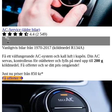
AC-Service (äldre bilar)
4.4
(
2 549
)
Vanligtvis bilar från 1970-2017 (köldmedel R134A)
Få ett välfungerande AC-system och kall luft i kupén. Din AC
servas, kontrolleras för otätheteer och fylls på med upp till
200 g
köldmedel. Få offerter och se ditt pris omgående!
Just nu priser från 850 kr*
Få offerter