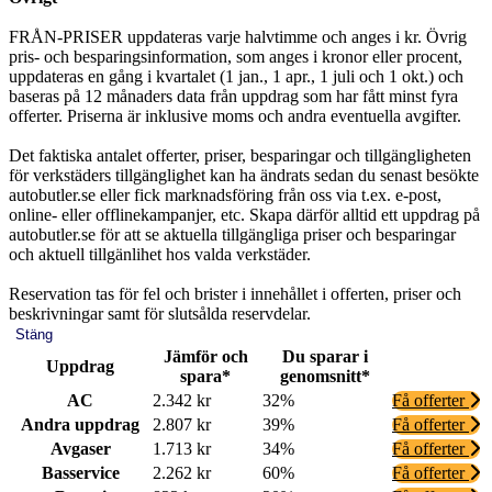
FRÅN-PRISER uppdateras varje halvtimme och anges i kr. Övrig
pris- och besparingsinformation, som anges i kronor eller procent,
uppdateras en gång i kvartalet (1 jan., 1 apr., 1 juli och 1 okt.) och
baseras på 12 månaders data från uppdrag som har fått minst fyra
offerter. Priserna är inklusive moms och andra eventuella avgifter.
Det faktiska antalet offerter, priser, besparingar och tillgängligheten
för verkstäders tillgänglighet kan ha ändrats sedan du senast besökte
autobutler.se eller fick marknadsföring från oss via t.ex. e-post,
online- eller offlinekampanjer, etc. Skapa därför alltid ett uppdrag på
autobutler.se för att se aktuella tillgängliga priser och besparingar
och aktuell tillgänlihet hos valda verkstäder.
Reservation tas för fel och brister i innehållet i offerten, priser och
beskrivningar samt för slutsålda reservdelar.
Stäng
Jämför och
Du sparar i
Uppdrag
spara*
genomsnitt*
AC
2.342 kr
32%
Få offerter
Andra uppdrag
2.807 kr
39%
Få offerter
Avgaser
1.713 kr
34%
Få offerter
Basservice
2.262 kr
60%
Få offerter