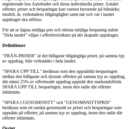
registrerade hos Autobutler och deras individuella priser. Antalet
offerter, priser och besparingar kan variera beroende på bilmärke,
modell, år, verkstadens tillgänglighet samt när och var i landet
uppdraget ska utföras.
För att se lägsta möjliga pris och största möjliga besparing måste
"Hela landet" väljas i offertöversikten på det skapade uppdraget.
Definitioner
"FRÅN-PRISER" är det billigaste tillgängliga priset, på samma typ
av uppdrag, från verkstäder i hela landet.
"SPARA UPP TILL" beräknas som den uppnådda besparingen
mellan den billigaste och dyraste offerten på samma typ av uppdrag,
där minst 25% av offerterade uppdrag uppnått den marknadsförda
SPARA UPP TILL besparingen, inom den radie där offerter
inhämtats.
"SPARA I GENOMSNITT" och "GENOMSNITTSPRIS"
beräknas som ett samlat genomsnitt av priser och besparingar som
uppnåtts på offerter, på samma typ av uppdrag, inom den radie där
offerter inhämtats.
Övrigt