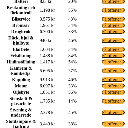
Batteri
823 kr
20%
Få offerter
Besiktning och
1.198 kr
55%
Få offerter
förkontroll
Bilservice
3.575 kr
43%
Få offerter
Bromsar
1.961 kr
34%
Få offerter
Dragkrok
6.300 kr
33%
Få offerter
Däck, hjul &
940 kr
46%
Få offerter
hjulbyte
Elarbete
1.604 kr
34%
Få offerter
Felsökning
1.488 kr
84%
Få offerter
Hjulinställning
1.417 kr
54%
Få offerter
Kamrem &
5.695 kr
37%
Få offerter
kamkedja
Koppling
9.913 kr
46%
Få offerter
Motor
6.097 kr
33%
Få offerter
Oljebyte
1.851 kr
56%
Få offerter
Stenskott &
1.735 kr
14%
Få offerter
glasarbete
Styrning &
2.378 kr
45%
Få offerter
underrede
Stötdämpare &
3.449 kr
38%
Få offerter
fjädring