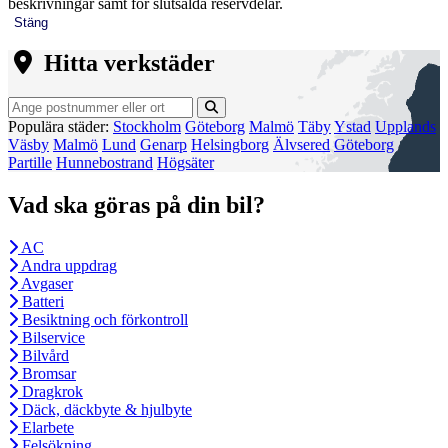
beskrivningar samt för slutsålda reservdelar.
Stäng
Hitta verkstäder
Populära städer:
Stockholm
Göteborg
Malmö
Täby
Ystad
Upplands
Väsby
Malmö
Lund
Genarp
Helsingborg
Älvsered
Göteborg
Partille
Hunnebostrand
Högsäter
Vad ska göras på din bil?
AC
Andra uppdrag
Avgaser
Batteri
Besiktning och förkontroll
Bilservice
Bilvård
Bromsar
Dragkrok
Däck, däckbyte & hjulbyte
Elarbete
Felsökning