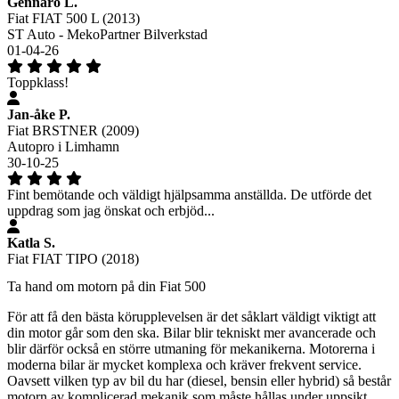
Gennaro L.
Fiat FIAT 500 L (2013)
ST Auto - MekoPartner Bilverkstad
01-04-26
Toppklass!
Jan-åke P.
Fiat BRSTNER (2009)
Autopro i Limhamn
30-10-25
Fint bemötande och väldigt hjälpsamma anställda. De utförde det
uppdrag som jag önskat och erbjöd...
Katla S.
Fiat FIAT TIPO (2018)
Ta hand om motorn på din Fiat 500
För att få den bästa körupplevelsen är det såklart väldigt viktigt att
din motor går som den ska. Bilar blir tekniskt mer avancerade och
blir därför också en större utmaning för mekanikerna. Motorerna i
moderna bilar är mycket komplexa och kräver frekvent service.
Oavsett vilken typ av bil du har (diesel, bensin eller hybrid) så består
motorn av komplicerad mekanik som måste hållas under uppsikt.