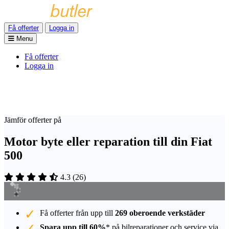
Få offerter
Logga in
Menu
Få offerter
Logga in
Jämför offerter på
Motor byte eller reparation till din Fiat
500
4.3
(
26
)
Få offerter från upp till
269 oberoende verkstäder
Spara upp till 60%
* på bilreparationer och service via