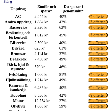
Stäng
Jämför och
Du sparar i
Uppdrag
spara*
genomsnitt*
AC
2.544 kr
40%
Få offerter
Andra uppdrag
1.884 kr
42%
Få offerter
Basservice
2.320 kr
62%
Få offerter
Besiktning och
1.612 kr
45%
Få offerter
förkontroll
Bilservice
2.500 kr
40%
Få offerter
Bilvård
623 kr
61%
Få offerter
Bromsar
2.114 kr
37%
Få offerter
Dragkrok
7.430 kr
49%
Få offerter
Däck, hjul &
570 kr
46%
Få offerter
hjulbyte
Felsökning
1.660 kr
81%
Få offerter
Hjulinställning
1.214 kr
49%
Få offerter
Kamrem &
6.437 kr
40%
Få offerter
kamkedja
Koppling
8.536 kr
42%
Få offerter
Motor
12.754 kr
27%
Få offerter
Oljebyte
1.868 kr
59%
Få offerter