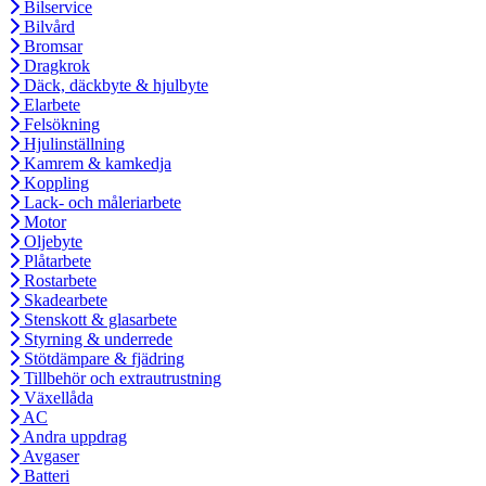
Bilservice
Bilvård
Bromsar
Dragkrok
Däck, däckbyte & hjulbyte
Elarbete
Felsökning
Hjulinställning
Kamrem & kamkedja
Koppling
Lack- och måleriarbete
Motor
Oljebyte
Plåtarbete
Rostarbete
Skadearbete
Stenskott & glasarbete
Styrning & underrede
Stötdämpare & fjädring
Tillbehör och extrautrustning
Växellåda
AC
Andra uppdrag
Avgaser
Batteri