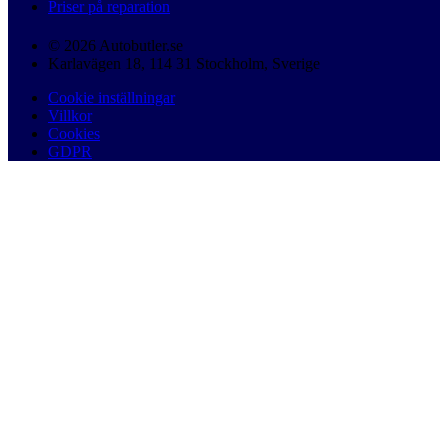
Priser på reparation
© 2026 Autobutler.se
Karlavägen 18, 114 31 Stockholm, Sverige
Cookie inställningar
Villkor
Cookies
GDPR