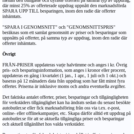
mellan den billigaste och dyraste offerten på samma typ av uppdrag,
där minst 25% av offerterade uppdrag uppnått den marknadsförda
SPARA UPP TILL besparingen, inom den radie där offerter
inhämtats.
"SPARA I GENOMSNITT" och "GENOMSNITTSPRIS"
beräknas som ett samlat genomsnitt av priser och besparingar som
uppnåtts på offerter, på samma typ av uppdrag, inom den radie där
offerter inhämtats.
Övrigt
FRÅN-PRISER uppdateras varje halvtimme och anges i kr. Övrig
pris- och besparingsinformation, som anges i kronor eller procent,
uppdateras en gång i kvartalet (1 jan., 1 apr., 1 juli och 1 okt.) och
baseras på 12 månaders data från uppdrag som har fått minst fyra
offerter. Priserna är inklusive moms och andra eventuella avgifter.
Det faktiska antalet offerter, priser, besparingar och tillgängligheten
för verkstäders tillgänglighet kan ha ändrats sedan du senast besökte
autobutler.se eller fick marknadsföring från oss via t.ex. e-post,
online- eller offlinekampanjer, etc. Skapa därför alltid ett uppdrag på
autobutler.se för att se aktuella tillgängliga priser och besparingar
och aktuell tillgänlihet hos valda verkstäder.