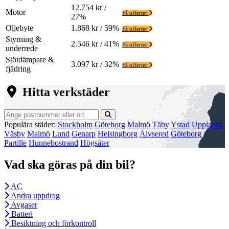
12.754 kr /
Motor
Få offerter
27%
Oljebyte
1.868 kr / 59%
Få offerter
Styrning &
2.546 kr / 41%
Få offerter
underrede
Stötdämpare &
3.097 kr / 32%
Få offerter
fjädring
Hitta verkstäder
Populära städer:
Stockholm
Göteborg
Malmö
Täby
Ystad
Upplands
Väsby
Malmö
Lund
Genarp
Helsingborg
Älvsered
Göteborg
Partille
Hunnebostrand
Högsäter
Vad ska göras på din bil?
AC
Andra uppdrag
Avgaser
Batteri
Besiktning och förkontroll