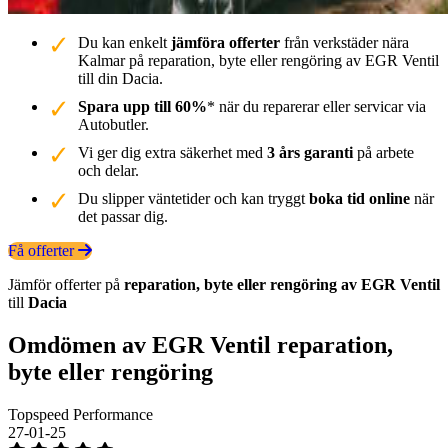
Du kan enkelt
jämföra offerter
från verkstäder nära
Kalmar på reparation, byte eller rengöring av EGR Ventil
till din Dacia.
Spara upp till 60%
* när du reparerar eller servicar via
Autobutler.
Vi ger dig extra säkerhet med
3 års garanti
på arbete
och delar.
Du slipper väntetider och kan tryggt
boka tid online
när
det passar dig.
Få offerter
Jämför offerter på
reparation, byte eller rengöring av EGR Ventil
till
Dacia
Omdömen av EGR Ventil reparation,
byte eller rengöring
Topspeed Performance
27-01-25