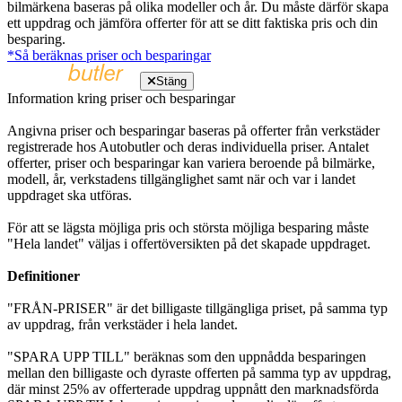
bilmärkena baseras på olika modeller och år. Du måste därför skapa
ett uppdrag och jämföra offerter för att se ditt faktiska pris och din
besparing.
*Så beräknas priser och besparingar
Stäng
Information kring priser och besparingar
Angivna priser och besparingar baseras på offerter från verkstäder
registrerade hos Autobutler och deras individuella priser. Antalet
offerter, priser och besparingar kan variera beroende på bilmärke,
modell, år, verkstadens tillgänglighet samt när och var i landet
uppdraget ska utföras.
För att se lägsta möjliga pris och största möjliga besparing måste
"Hela landet" väljas i offertöversikten på det skapade uppdraget.
Definitioner
"FRÅN-PRISER" är det billigaste tillgängliga priset, på samma typ
av uppdrag, från verkstäder i hela landet.
"SPARA UPP TILL" beräknas som den uppnådda besparingen
mellan den billigaste och dyraste offerten på samma typ av uppdrag,
där minst 25% av offerterade uppdrag uppnått den marknadsförda