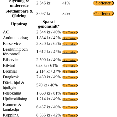
Styrning &
2.546 kr
41%
Få offerter
underrede
Stötdämpare &
3.097 kr
32%
Få offerter
fjädring
Spara i
Uppdrag
genomsnitt*
AC
2.544 kr / 40%
Få offerter
Andra uppdrag
1.884 kr / 42%
Få offerter
Basservice
2.320 kr / 62%
Få offerter
Besiktning och
1.612 kr / 45%
Få offerter
förkontroll
Bilservice
2.500 kr / 40%
Få offerter
Bilvård
623 kr / 61%
Få offerter
Bromsar
2.114 kr / 37%
Få offerter
Dragkrok
7.430 kr / 49%
Få offerter
Däck, hjul &
570 kr / 46%
Få offerter
hjulbyte
Felsökning
1.660 kr / 81%
Få offerter
Hjulinställning
1.214 kr / 49%
Få offerter
Kamrem &
6.437 kr / 40%
Få offerter
kamkedja
Koppling
8.536 kr / 42%
Få offerter