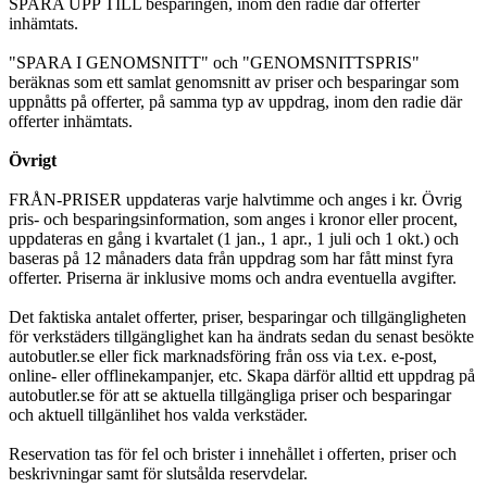
SPARA UPP TILL besparingen, inom den radie där offerter
inhämtats.
"SPARA I GENOMSNITT" och "GENOMSNITTSPRIS"
beräknas som ett samlat genomsnitt av priser och besparingar som
uppnåtts på offerter, på samma typ av uppdrag, inom den radie där
offerter inhämtats.
Övrigt
FRÅN-PRISER uppdateras varje halvtimme och anges i kr. Övrig
pris- och besparingsinformation, som anges i kronor eller procent,
uppdateras en gång i kvartalet (1 jan., 1 apr., 1 juli och 1 okt.) och
baseras på 12 månaders data från uppdrag som har fått minst fyra
offerter. Priserna är inklusive moms och andra eventuella avgifter.
Det faktiska antalet offerter, priser, besparingar och tillgängligheten
för verkstäders tillgänglighet kan ha ändrats sedan du senast besökte
autobutler.se eller fick marknadsföring från oss via t.ex. e-post,
online- eller offlinekampanjer, etc. Skapa därför alltid ett uppdrag på
autobutler.se för att se aktuella tillgängliga priser och besparingar
och aktuell tillgänlihet hos valda verkstäder.
Reservation tas för fel och brister i innehållet i offerten, priser och
beskrivningar samt för slutsålda reservdelar.