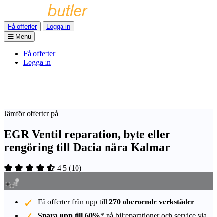
Få offerter
Logga in
Menu
Få offerter
Logga in
Jämför offerter på
EGR Ventil reparation, byte eller
rengöring till Dacia nära Kalmar
4.5
(
10
)
Få offerter från upp till
270 oberoende verkstäder
Spara upp till 60%
* på bilreparationer och service via