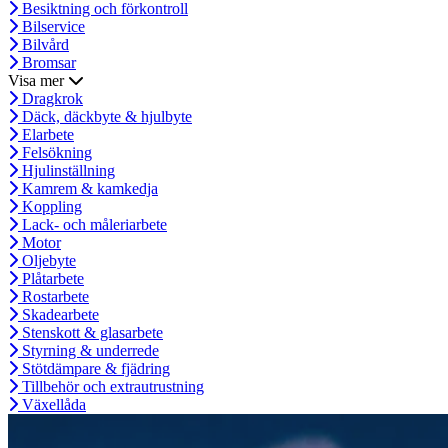
Besiktning och förkontroll
Bilservice
Bilvård
Bromsar
Visa mer
Dragkrok
Däck, däckbyte & hjulbyte
Elarbete
Felsökning
Hjulinställning
Kamrem & kamkedja
Koppling
Lack- och måleriarbete
Motor
Oljebyte
Plåtarbete
Rostarbete
Skadearbete
Stenskott & glasarbete
Styrning & underrede
Stötdämpare & fjädring
Tillbehör och extrautrustning
Växellåda