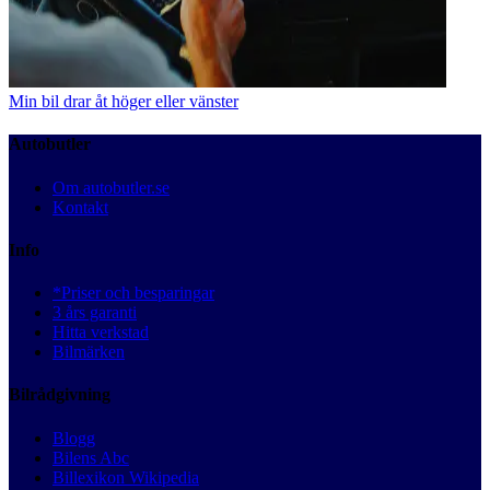
Min bil drar åt höger eller vänster
Autobutler
Om autobutler.se
Kontakt
Info
*Priser och besparingar
3 års garanti
Hitta verkstad
Bilmärken
Bilrådgivning
Blogg
Bilens Abc
Billexikon Wikipedia