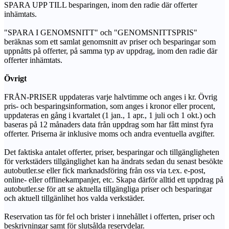
SPARA UPP TILL besparingen, inom den radie där offerter
inhämtats.
"SPARA I GENOMSNITT" och "GENOMSNITTSPRIS"
beräknas som ett samlat genomsnitt av priser och besparingar som
uppnåtts på offerter, på samma typ av uppdrag, inom den radie där
offerter inhämtats.
Övrigt
FRÅN-PRISER uppdateras varje halvtimme och anges i kr. Övrig
pris- och besparingsinformation, som anges i kronor eller procent,
uppdateras en gång i kvartalet (1 jan., 1 apr., 1 juli och 1 okt.) och
baseras på 12 månaders data från uppdrag som har fått minst fyra
offerter. Priserna är inklusive moms och andra eventuella avgifter.
Det faktiska antalet offerter, priser, besparingar och tillgängligheten
för verkstäders tillgänglighet kan ha ändrats sedan du senast besökte
autobutler.se eller fick marknadsföring från oss via t.ex. e-post,
online- eller offlinekampanjer, etc. Skapa därför alltid ett uppdrag på
autobutler.se för att se aktuella tillgängliga priser och besparingar
och aktuell tillgänlihet hos valda verkstäder.
Reservation tas för fel och brister i innehållet i offerten, priser och
beskrivningar samt för slutsålda reservdelar.