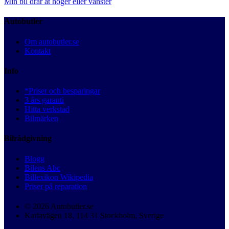
Min bil drar åt höger eller vänster
Autobutler
Om autobutler.se
Kontakt
Info
*Priser och besparingar
3 års garanti
Hitta verkstad
Bilmärken
Bilrådgivning
Blogg
Bilens Abc
Billexikon Wikipedia
Priser på reparation
© 2026 Autobutler.se
Karlavägen 18, 114 31 Stockholm, Sverige