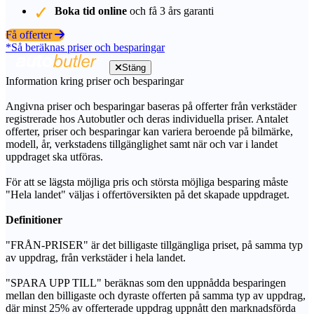
Boka tid online
och få 3 års garanti
Få offerter
*Så beräknas priser och besparingar
Stäng
Information kring priser och besparingar
Angivna priser och besparingar baseras på offerter från verkstäder
registrerade hos Autobutler och deras individuella priser. Antalet
offerter, priser och besparingar kan variera beroende på bilmärke,
modell, år, verkstadens tillgänglighet samt när och var i landet
uppdraget ska utföras.
För att se lägsta möjliga pris och största möjliga besparing måste
"Hela landet" väljas i offertöversikten på det skapade uppdraget.
Definitioner
"FRÅN-PRISER" är det billigaste tillgängliga priset, på samma typ
av uppdrag, från verkstäder i hela landet.
"SPARA UPP TILL" beräknas som den uppnådda besparingen
mellan den billigaste och dyraste offerten på samma typ av uppdrag,
där minst 25% av offerterade uppdrag uppnått den marknadsförda