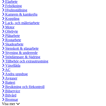
Elarbete
Felsökning
Hjulinställning
Kamrem & kamkedja
Koppling
Lack- och måleriarbete
Motor
Oljebyte
Plåtarbete
Rostarbete
Skadearbete
Stenskott & glasarbete
Styrning & underrede
Stötdämpare & fjädring
Tillbehör och extrautrustning
Växellåda
AC
Andra uppdrag
Avgaser
Batteri
Besiktning och förkontroll
Bilservice
Bilvård
Bromsar
Visa mer