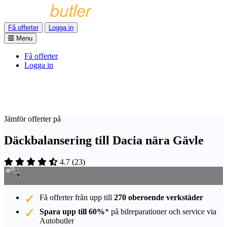
Få offerter
Logga in
Menu
Få offerter
Logga in
Jämför offerter på
Däckbalansering till Dacia nära Gävle
4.7
(
23
)
Få offerter från upp till
270 oberoende verkstäder
Spara upp till 60%
* på bilreparationer och service via
Autobutler