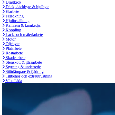
Dragkrok
Däck, däckbyte & hjulbyte
Elarbete
Felsökning
Hjulinställning
Kamrem & kamkedja
Koppling
Lack- och måleriarbete
Motor
Oljebyte
Plåtarbete
Rostarbete
Skadearbete
Stenskott & glasarbete
Styrning & underrede
Stötdämpare & fjädring
Tillbehör och extrautrustning
Växellåda