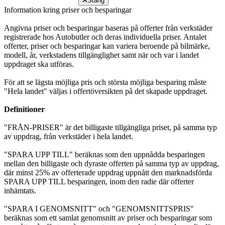
Stäng
Information kring priser och besparingar
Angivna priser och besparingar baseras på offerter från verkstäder
registrerade hos Autobutler och deras individuella priser. Antalet
offerter, priser och besparingar kan variera beroende på bilmärke,
modell, år, verkstadens tillgänglighet samt när och var i landet
uppdraget ska utföras.
För att se lägsta möjliga pris och största möjliga besparing måste
"Hela landet" väljas i offertöversikten på det skapade uppdraget.
Definitioner
"FRÅN-PRISER" är det billigaste tillgängliga priset, på samma typ
av uppdrag, från verkstäder i hela landet.
"SPARA UPP TILL" beräknas som den uppnådda besparingen
mellan den billigaste och dyraste offerten på samma typ av uppdrag,
där minst 25% av offerterade uppdrag uppnått den marknadsförda
SPARA UPP TILL besparingen, inom den radie där offerter
inhämtats.
"SPARA I GENOMSNITT" och "GENOMSNITTSPRIS"
beräknas som ett samlat genomsnitt av priser och besparingar som