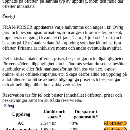
uppnåtts på offerter, på samma typ av uppdrag, inom den radie där
offerter inhämtats.
Övrigt
FRÅN-PRISER uppdateras varje halvtimme och anges i kr. Övrig
pris- och besparingsinformation, som anges i kronor eller procent,
uppdateras en gång i kvartalet (1 jan., 1 apr., 1 juli och 1 okt.) och
baseras på 12 månaders data från uppdrag som har fått minst fyra
offerter. Priserna är inklusive moms och andra eventuella avgifter.
Det faktiska antalet offerter, priser, besparingar och tillgängligheten
för verkstäders tillgänglighet kan ha ändrats sedan du senast besökte
autobutler.se eller fick marknadsföring från oss via t.ex. e-post,
online- eller offlinekampanjer, etc. Skapa därför alltid ett uppdrag på
autobutler.se för att se aktuella tillgängliga priser och besparingar
och aktuell tillgänlihet hos valda verkstäder.
Reservation tas för fel och brister i innehållet i offerten, priser och
beskrivningar samt för slutsålda reservdelar.
Stäng
Jämför och
Du sparar i
Uppdrag
spara*
genomsnitt*
AC
2.544 kr
40%
Få offerter
Andra uppdrag
1.884 kr
42%
Få offerter