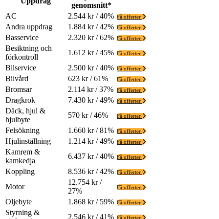
Uppdrag
genomsnitt*
AC
2.544 kr / 40%
Få offerter
Andra uppdrag
1.884 kr / 42%
Få offerter
Basservice
2.320 kr / 62%
Få offerter
Besiktning och
1.612 kr / 45%
Få offerter
förkontroll
Bilservice
2.500 kr / 40%
Få offerter
Bilvård
623 kr / 61%
Få offerter
Bromsar
2.114 kr / 37%
Få offerter
Dragkrok
7.430 kr / 49%
Få offerter
Däck, hjul &
570 kr / 46%
Få offerter
hjulbyte
Felsökning
1.660 kr / 81%
Få offerter
Hjulinställning
1.214 kr / 49%
Få offerter
Kamrem &
6.437 kr / 40%
Få offerter
kamkedja
Koppling
8.536 kr / 42%
Få offerter
12.754 kr /
Motor
Få offerter
27%
Oljebyte
1.868 kr / 59%
Få offerter
Styrning &
2.546 kr / 41%
Få offerter