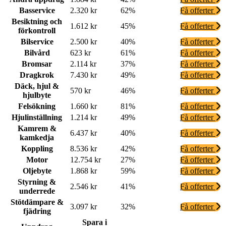
Basservice
2.320 kr
62%
Få offerter
Besiktning och
1.612 kr
45%
Få offerter
förkontroll
Bilservice
2.500 kr
40%
Få offerter
Bilvård
623 kr
61%
Få offerter
Bromsar
2.114 kr
37%
Få offerter
Dragkrok
7.430 kr
49%
Få offerter
Däck, hjul &
570 kr
46%
Få offerter
hjulbyte
Felsökning
1.660 kr
81%
Få offerter
Hjulinställning
1.214 kr
49%
Få offerter
Kamrem &
6.437 kr
40%
Få offerter
kamkedja
Koppling
8.536 kr
42%
Få offerter
Motor
12.754 kr
27%
Få offerter
Oljebyte
1.868 kr
59%
Få offerter
Styrning &
2.546 kr
41%
Få offerter
underrede
Stötdämpare &
3.097 kr
32%
Få offerter
fjädring
Spara i