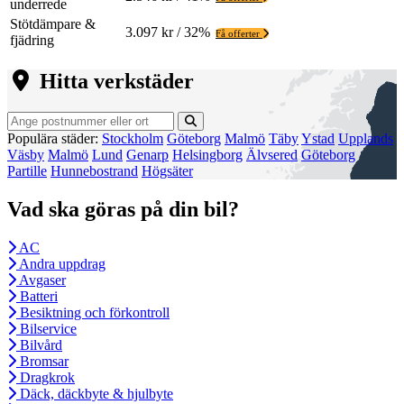
underrede
Stötdämpare &
3.097 kr / 32%
Få offerter
fjädring
Hitta verkstäder
Populära städer:
Stockholm
Göteborg
Malmö
Täby
Ystad
Upplands
Väsby
Malmö
Lund
Genarp
Helsingborg
Älvsered
Göteborg
Partille
Hunnebostrand
Högsäter
Vad ska göras på din bil?
AC
Andra uppdrag
Avgaser
Batteri
Besiktning och förkontroll
Bilservice
Bilvård
Bromsar
Dragkrok
Däck, däckbyte & hjulbyte