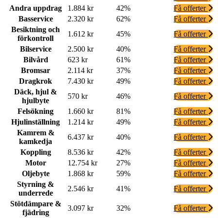
Andra uppdrag
1.884 kr
42%
Få offerter
Basservice
2.320 kr
62%
Få offerter
Besiktning och
1.612 kr
45%
Få offerter
förkontroll
Bilservice
2.500 kr
40%
Få offerter
Bilvård
623 kr
61%
Få offerter
Bromsar
2.114 kr
37%
Få offerter
Dragkrok
7.430 kr
49%
Få offerter
Däck, hjul &
570 kr
46%
Få offerter
hjulbyte
Felsökning
1.660 kr
81%
Få offerter
Hjulinställning
1.214 kr
49%
Få offerter
Kamrem &
6.437 kr
40%
Få offerter
kamkedja
Koppling
8.536 kr
42%
Få offerter
Motor
12.754 kr
27%
Få offerter
Oljebyte
1.868 kr
59%
Få offerter
Styrning &
2.546 kr
41%
Få offerter
underrede
Stötdämpare &
3.097 kr
32%
Få offerter
fjädring