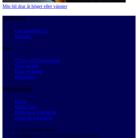
Min bil drar åt höger eller vänster
Autobutler
Om autobutler.se
Kontakt
Info
*Priser och besparingar
3 års garanti
Hitta verkstad
Bilmärken
Bilrådgivning
Blogg
Bilens Abc
Billexikon Wikipedia
Priser på reparation
© 2026 Autobutler.se
Karlavägen 18, 114 31 Stockholm, Sverige