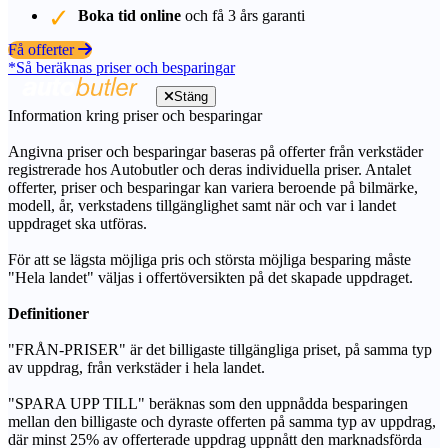
Boka tid online
och få 3 års garanti
Få offerter
*Så beräknas priser och besparingar
Stäng
Information kring priser och besparingar
Angivna priser och besparingar baseras på offerter från verkstäder
registrerade hos Autobutler och deras individuella priser. Antalet
offerter, priser och besparingar kan variera beroende på bilmärke,
modell, år, verkstadens tillgänglighet samt när och var i landet
uppdraget ska utföras.
För att se lägsta möjliga pris och största möjliga besparing måste
"Hela landet" väljas i offertöversikten på det skapade uppdraget.
Definitioner
"FRÅN-PRISER" är det billigaste tillgängliga priset, på samma typ
av uppdrag, från verkstäder i hela landet.
"SPARA UPP TILL" beräknas som den uppnådda besparingen
mellan den billigaste och dyraste offerten på samma typ av uppdrag,
där minst 25% av offerterade uppdrag uppnått den marknadsförda