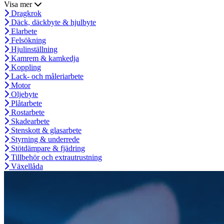
Visa mer
Dragkrok
Däck, däckbyte & hjulbyte
Elarbete
Felsökning
Hjulinställning
Kamrem & kamkedja
Koppling
Lack- och måleriarbete
Motor
Oljebyte
Plåtarbete
Rostarbete
Skadearbete
Stenskott & glasarbete
Styrning & underrede
Stötdämpare & fjädring
Tillbehör och extrautrustning
Växellåda