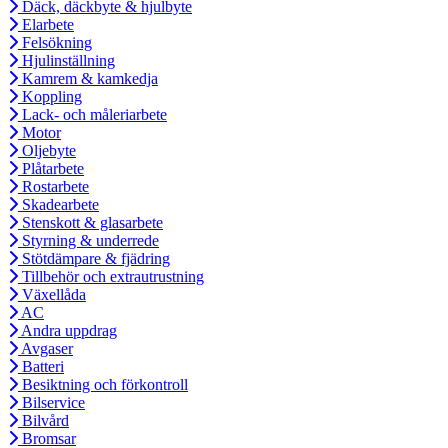
Däck, däckbyte & hjulbyte
Elarbete
Felsökning
Hjulinställning
Kamrem & kamkedja
Koppling
Lack- och måleriarbete
Motor
Oljebyte
Plåtarbete
Rostarbete
Skadearbete
Stenskott & glasarbete
Styrning & underrede
Stötdämpare & fjädring
Tillbehör och extrautrustning
Växellåda
AC
Andra uppdrag
Avgaser
Batteri
Besiktning och förkontroll
Bilservice
Bilvård
Bromsar