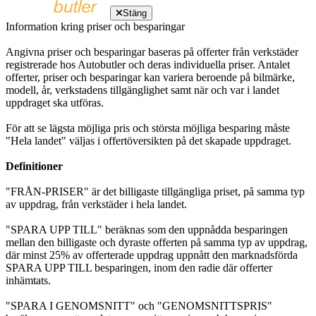
Stäng
Information kring priser och besparingar
Angivna priser och besparingar baseras på offerter från verkstäder
registrerade hos Autobutler och deras individuella priser. Antalet
offerter, priser och besparingar kan variera beroende på bilmärke,
modell, år, verkstadens tillgänglighet samt när och var i landet
uppdraget ska utföras.
För att se lägsta möjliga pris och största möjliga besparing måste
"Hela landet" väljas i offertöversikten på det skapade uppdraget.
Definitioner
"FRÅN-PRISER" är det billigaste tillgängliga priset, på samma typ
av uppdrag, från verkstäder i hela landet.
"SPARA UPP TILL" beräknas som den uppnådda besparingen
mellan den billigaste och dyraste offerten på samma typ av uppdrag,
där minst 25% av offerterade uppdrag uppnått den marknadsförda
SPARA UPP TILL besparingen, inom den radie där offerter
inhämtats.
"SPARA I GENOMSNITT" och "GENOMSNITTSPRIS"