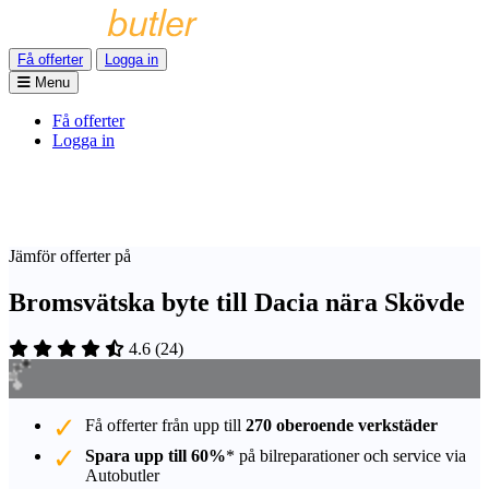
Få offerter
Logga in
Menu
Få offerter
Logga in
Jämför offerter på
Bromsvätska byte till Dacia nära Skövde
4.6
(
24
)
Få offerter från upp till
270 oberoende verkstäder
Spara upp till 60%
* på bilreparationer och service via
Autobutler