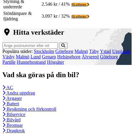
Styrning &
2.546 kr / 41%
Få offerter
underrede
Stötdämpare &
3.097 kr / 32%
Få offerter
fjädring
Hitta verkstäder
Populära städer:
Stockholm
Göteborg
Malmö
Täby
Ystad
Upplands
Väsby
Malmö
Lund
Genarp
Helsingborg
Älvsered
Göteborg
Partille
Hunnebostrand
Högsäter
Vad ska göras på din bil?
AC
Andra uppdrag
Avgaser
Batteri
Besiktning och förkontroll
Bilservice
Bilvård
Bromsar
Dragkrok