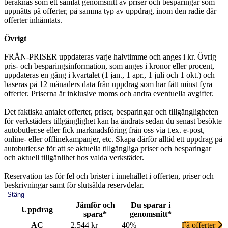
beräknas som ett samlat genomsnitt av priser och besparingar som
uppnåtts på offerter, på samma typ av uppdrag, inom den radie där
offerter inhämtats.
Övrigt
FRÅN-PRISER uppdateras varje halvtimme och anges i kr. Övrig
pris- och besparingsinformation, som anges i kronor eller procent,
uppdateras en gång i kvartalet (1 jan., 1 apr., 1 juli och 1 okt.) och
baseras på 12 månaders data från uppdrag som har fått minst fyra
offerter. Priserna är inklusive moms och andra eventuella avgifter.
Det faktiska antalet offerter, priser, besparingar och tillgängligheten
för verkstäders tillgänglighet kan ha ändrats sedan du senast besökte
autobutler.se eller fick marknadsföring från oss via t.ex. e-post,
online- eller offlinekampanjer, etc. Skapa därför alltid ett uppdrag på
autobutler.se för att se aktuella tillgängliga priser och besparingar
och aktuell tillgänlihet hos valda verkstäder.
Reservation tas för fel och brister i innehållet i offerten, priser och
beskrivningar samt för slutsålda reservdelar.
Stäng
Jämför och
Du sparar i
Uppdrag
spara*
genomsnitt*
AC
2.544 kr
40%
Få offerter