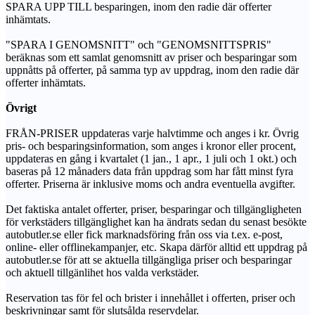
SPARA UPP TILL besparingen, inom den radie där offerter
inhämtats.
"SPARA I GENOMSNITT" och "GENOMSNITTSPRIS"
beräknas som ett samlat genomsnitt av priser och besparingar som
uppnåtts på offerter, på samma typ av uppdrag, inom den radie där
offerter inhämtats.
Övrigt
FRÅN-PRISER uppdateras varje halvtimme och anges i kr. Övrig
pris- och besparingsinformation, som anges i kronor eller procent,
uppdateras en gång i kvartalet (1 jan., 1 apr., 1 juli och 1 okt.) och
baseras på 12 månaders data från uppdrag som har fått minst fyra
offerter. Priserna är inklusive moms och andra eventuella avgifter.
Det faktiska antalet offerter, priser, besparingar och tillgängligheten
för verkstäders tillgänglighet kan ha ändrats sedan du senast besökte
autobutler.se eller fick marknadsföring från oss via t.ex. e-post,
online- eller offlinekampanjer, etc. Skapa därför alltid ett uppdrag på
autobutler.se för att se aktuella tillgängliga priser och besparingar
och aktuell tillgänlihet hos valda verkstäder.
Reservation tas för fel och brister i innehållet i offerten, priser och
beskrivningar samt för slutsålda reservdelar.