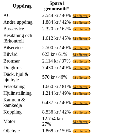
Spara i
Uppdrag
genomsnitt*
AC
2.544 kr / 40%
Få offerter
Andra uppdrag
1.884 kr / 42%
Få offerter
Basservice
2.320 kr / 62%
Få offerter
Besiktning och
1.612 kr / 45%
Få offerter
förkontroll
Bilservice
2.500 kr / 40%
Få offerter
Bilvård
623 kr / 61%
Få offerter
Bromsar
2.114 kr / 37%
Få offerter
Dragkrok
7.430 kr / 49%
Få offerter
Däck, hjul &
570 kr / 46%
Få offerter
hjulbyte
Felsökning
1.660 kr / 81%
Få offerter
Hjulinställning
1.214 kr / 49%
Få offerter
Kamrem &
6.437 kr / 40%
Få offerter
kamkedja
Koppling
8.536 kr / 42%
Få offerter
12.754 kr /
Motor
Få offerter
27%
Oljebyte
1.868 kr / 59%
Få offerter