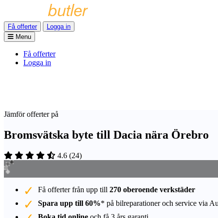
Få offerter
Logga in
Menu
Få offerter
Logga in
Jämför offerter på
Bromsvätska byte till Dacia nära Örebro
4.6
(
24
)
Få offerter från upp till
270 oberoende verkstäder
Spara upp till 60%
* på bilreparationer och service via A
Boka tid online
och få 3 års garanti