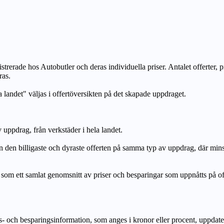
strerade hos Autobutler och deras individuella priser. Antalet offerter, 
ras.
a landet" väljas i offertöversikten på det skapade uppdraget.
uppdrag, från verkstäder i hela landet.
n billigaste och dyraste offerten på samma typ av uppdrag, där mi
lat genomsnitt av priser och besparingar som uppnåtts på offerte
h besparingsinformation, som anges i kronor eller procent, uppdateras e