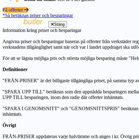
Få offerter
*Så beräknas priser och besparingar
Stäng
Information kring priser och besparingar
Angivna priser och besparingar baseras på offerter från verkstäder regi
verkstadens tillgänglighet samt när och var i landet uppdraget ska utfö
För att se lägsta möjliga pris och största möjliga besparing måste "Hel
Definitioner
"FRÅN-PRISER" är det billigaste tillgängliga priset, på samma typ av 
"SPARA UPP TILL" beräknas som den uppnådda besparingen mellan de
UPP TILL besparingen, inom den radie där offerter inhämtats.
"SPARA I GENOMSNITT" och "GENOMSNITTSPRIS" beräknas som ett sam
inhämtats.
Övrigt
FRÅN-PRISER uppdateras varje halvtimme och anges i kr. Övrig pris- oc