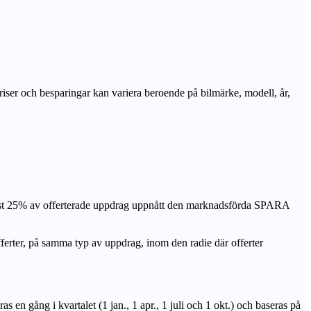
priser och besparingar kan variera beroende på bilmärke, modell, år,
nst 25% av offerterade uppdrag uppnått den marknadsförda SPARA
r, på samma typ av uppdrag, inom den radie där offerter
n gång i kvartalet (1 jan., 1 apr., 1 juli och 1 okt.) och baseras på