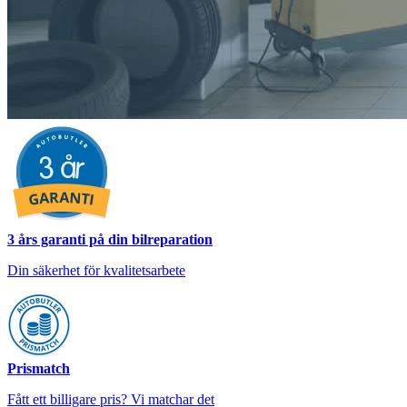
3 års garanti på din bilreparation
Din säkerhet för kvalitetsarbete
Prismatch
Fått ett billigare pris? Vi matchar det