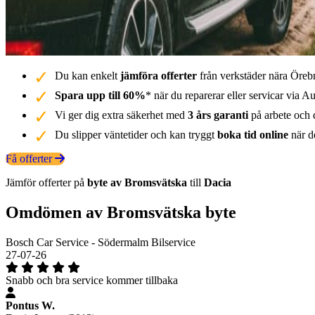
Du kan enkelt
jämföra offerter
från verkstäder nära Örebr
Spara upp till 60%
* när du reparerar eller servicar via Au
Vi ger dig extra säkerhet med
3 års garanti
på arbete och d
Du slipper väntetider och kan tryggt
boka tid online
när de
Få offerter
Jämför offerter på
byte av Bromsvätska
till
Dacia
Omdömen av Bromsvätska byte
Bosch Car Service - Södermalm Bilservice
27-07-26
Snabb och bra service kommer tillbaka
Pontus W.