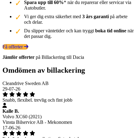
Spara upp till 60%
* när du reparerar eller servicar via
Autobutler.
Vi ger dig extra säkerhet med
3 års garanti
på arbete
och delar.
Du slipper väntetider och kan tryggt
boka tid online
när
det passar dig.
Få offerter
Jämför offerter
på Billackering till Dacia
Omdömen av billackering
Cleandrive Sweden AB
29-07-26
Snabb, flexibel. trevlig och fint jobb
Kalle B.
Volvo XC60 (2021)
Vinsta Bilservice AB - Mekonomen
17-06-26