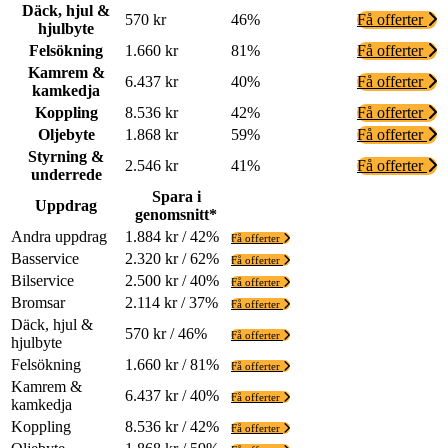
Däck, hjul &
570 kr
46%
Få offerter
hjulbyte
Felsökning
1.660 kr
81%
Få offerter
Kamrem &
6.437 kr
40%
Få offerter
kamkedja
Koppling
8.536 kr
42%
Få offerter
Oljebyte
1.868 kr
59%
Få offerter
Styrning &
2.546 kr
41%
Få offerter
underrede
Spara i
Uppdrag
genomsnitt*
Andra uppdrag
1.884 kr / 42%
Få offerter
Basservice
2.320 kr / 62%
Få offerter
Bilservice
2.500 kr / 40%
Få offerter
Bromsar
2.114 kr / 37%
Få offerter
Däck, hjul &
570 kr / 46%
Få offerter
hjulbyte
Felsökning
1.660 kr / 81%
Få offerter
Kamrem &
6.437 kr / 40%
Få offerter
kamkedja
Koppling
8.536 kr / 42%
Få offerter