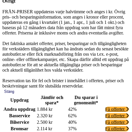
Övrigt
FRÅN-PRISER uppdateras varje halvtimme och anges i kr. Övrig
pris- och besparingsinformation, som anges i kronor eller procent,
uppdateras en gång i kvartalet (1 jan., 1 apr., 1 juli och 1 okt.) och
baseras på 12 månaders data från uppdrag som har fått minst fyra
offerter. Priserna är inklusive moms och andra eventuella avgifter.
Det faktiska antalet offerter, priser, besparingar och tillgängligheten
för verkstäders tillgänglighet kan ha ändrats sedan du senast besökte
autobutler.se eller fick marknadsföring från oss via t.ex. e-post,
online- eller offlinekampanjer, etc. Skapa därför alltid ett uppdrag på
autobutler.se för att se aktuella tillgängliga priser och besparingar
och aktuell tillgänlihet hos valda verkstäder.
Reservation tas för fel och brister i innehållet i offerten, priser och
beskrivningar samt för slutsålda reservdelar.
Stäng
Jämför och
Du sparar i
Uppdrag
spara*
genomsnitt*
Andra uppdrag
1.884 kr
42%
Få offerter
Basservice
2.320 kr
62%
Få offerter
Bilservice
2.500 kr
40%
Få offerter
Bromsar
2.114 kr
37%
Få offerter