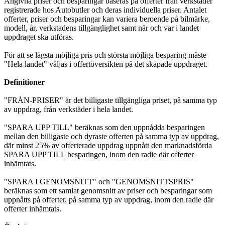
Angivna priser och besparingar baseras på offerter från verkstäder
registrerade hos Autobutler och deras individuella priser. Antalet
offerter, priser och besparingar kan variera beroende på bilmärke,
modell, år, verkstadens tillgänglighet samt när och var i landet
uppdraget ska utföras.
För att se lägsta möjliga pris och största möjliga besparing måste
"Hela landet" väljas i offertöversikten på det skapade uppdraget.
Definitioner
"FRÅN-PRISER" är det billigaste tillgängliga priset, på samma typ
av uppdrag, från verkstäder i hela landet.
"SPARA UPP TILL" beräknas som den uppnådda besparingen
mellan den billigaste och dyraste offerten på samma typ av uppdrag,
där minst 25% av offerterade uppdrag uppnått den marknadsförda
SPARA UPP TILL besparingen, inom den radie där offerter
inhämtats.
"SPARA I GENOMSNITT" och "GENOMSNITTSPRIS"
beräknas som ett samlat genomsnitt av priser och besparingar som
uppnåtts på offerter, på samma typ av uppdrag, inom den radie där
offerter inhämtats.