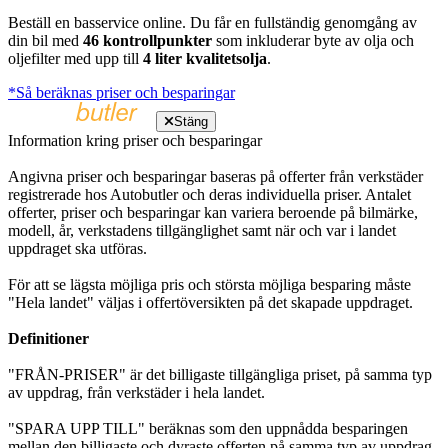
Beställ en basservice online. Du får en fullständig genomgång av
din bil med
46 kontrollpunkter
som inkluderar byte av olja och
oljefilter med upp till
4 liter kvalitetsolja
.
*Så beräknas priser och besparingar
Stäng
Information kring priser och besparingar
Angivna priser och besparingar baseras på offerter från verkstäder
registrerade hos Autobutler och deras individuella priser. Antalet
offerter, priser och besparingar kan variera beroende på bilmärke,
modell, år, verkstadens tillgänglighet samt när och var i landet
uppdraget ska utföras.
För att se lägsta möjliga pris och största möjliga besparing måste
"Hela landet" väljas i offertöversikten på det skapade uppdraget.
Definitioner
"FRÅN-PRISER" är det billigaste tillgängliga priset, på samma typ
av uppdrag, från verkstäder i hela landet.
"SPARA UPP TILL" beräknas som den uppnådda besparingen
mellan den billigaste och dyraste offerten på samma typ av uppdrag,