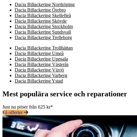
Dacia Billackering Norrköping
Dacia Billackering Örebro
Dacia Billackering Skellefteå
Dacia Billackering Skövde
Dacia Billackering Stockholm
Dacia Billackering Sundsvall
Dacia Billackering Trelleborg
Dacia Billackering Trollhättan
Dacia Billackering Umeå
Dacia Billackering Uppsala
Dacia Billackering Västerås
Dacia Billackering Växjö
Dacia Billackering Varberg
Dacia Billackering Ystad
Mest populära service och reparationer
Just nu priser från 625 kr*
Få offerter