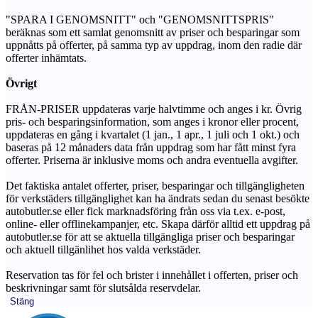
"SPARA I GENOMSNITT" och "GENOMSNITTSPRIS"
beräknas som ett samlat genomsnitt av priser och besparingar som
uppnåtts på offerter, på samma typ av uppdrag, inom den radie där
offerter inhämtats.
Övrigt
FRÅN-PRISER uppdateras varje halvtimme och anges i kr. Övrig
pris- och besparingsinformation, som anges i kronor eller procent,
uppdateras en gång i kvartalet (1 jan., 1 apr., 1 juli och 1 okt.) och
baseras på 12 månaders data från uppdrag som har fått minst fyra
offerter. Priserna är inklusive moms och andra eventuella avgifter.
Det faktiska antalet offerter, priser, besparingar och tillgängligheten
för verkstäders tillgänglighet kan ha ändrats sedan du senast besökte
autobutler.se eller fick marknadsföring från oss via t.ex. e-post,
online- eller offlinekampanjer, etc. Skapa därför alltid ett uppdrag på
autobutler.se för att se aktuella tillgängliga priser och besparingar
och aktuell tillgänlihet hos valda verkstäder.
Reservation tas för fel och brister i innehållet i offerten, priser och
beskrivningar samt för slutsålda reservdelar.
Stäng