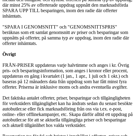
där minst 25% av offerterade uppdrag uppnått den marknadsförda
SPARA UPP TILL besparingen, inom den radie där offerter
inhämtats.
"SPARA I GENOMSNITT" och "GENOMSNITTSPRIS"
beräknas som ett samlat genomsnitt av priser och besparingar som
uppnåtts på offerter, på samma typ av uppdrag, inom den radie där
offerter inhämtats.
Övrigt
FRÅN-PRISER uppdateras varje halvtimme och anges i kr. Övrig
pris- och besparingsinformation, som anges i kronor eller procent,
uppdateras en gång i kvartalet (1 jan., 1 apr., 1 juli och 1 okt.) och
baseras på 12 månaders data från uppdrag som har fått minst fyra
offerter. Priserna är inklusive moms och andra eventuella avgifter.
Det faktiska antalet offerter, priser, besparingar och tillgängligheten
för verkstäders tillgänglighet kan ha ändrats sedan du senast besökte
autobutler.se eller fick marknadsföring från oss via t.ex. e-post,
online- eller offlinekampanjer, etc. Skapa därför alltid ett uppdrag på
autobutler.se för att se aktuella tillgängliga priser och besparingar
och aktuell tillgänlihet hos valda verkstäder.