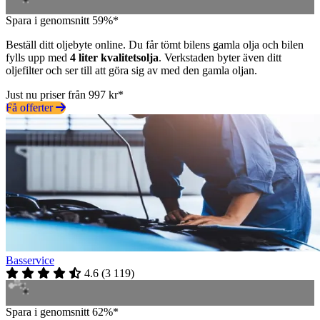
Spara i genomsnitt 59%*
Beställ ditt oljebyte online. Du får tömt bilens gamla olja och bilen
fylls upp med
4 liter kvalitetsolja
. Verkstaden byter även ditt
oljefilter och ser till att göra sig av med den gamla oljan.
Just nu priser från 997 kr*
Få offerter
Basservice
4.6
(
3 119
)
Spara i genomsnitt 62%*