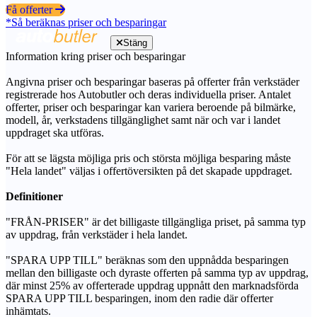
Få offerter
*Så beräknas priser och besparingar
Stäng
Information kring priser och besparingar
Angivna priser och besparingar baseras på offerter från verkstäder
registrerade hos Autobutler och deras individuella priser. Antalet
offerter, priser och besparingar kan variera beroende på bilmärke,
modell, år, verkstadens tillgänglighet samt när och var i landet
uppdraget ska utföras.
För att se lägsta möjliga pris och största möjliga besparing måste
"Hela landet" väljas i offertöversikten på det skapade uppdraget.
Definitioner
"FRÅN-PRISER" är det billigaste tillgängliga priset, på samma typ
av uppdrag, från verkstäder i hela landet.
"SPARA UPP TILL" beräknas som den uppnådda besparingen
mellan den billigaste och dyraste offerten på samma typ av uppdrag,
där minst 25% av offerterade uppdrag uppnått den marknadsförda
SPARA UPP TILL besparingen, inom den radie där offerter
inhämtats.