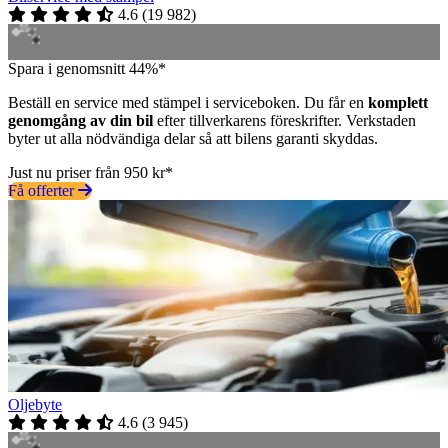
4.6
(
19 982
)
Spara i genomsnitt 44%*
Beställ en service med stämpel i serviceboken. Du får en
komplett
genomgång av din bil
efter tillverkarens föreskrifter. Verkstaden
byter ut alla nödvändiga delar så att bilens garanti skyddas.
Just nu priser från 950 kr*
Få offerter
Oljebyte
4.6
(
3 945
)