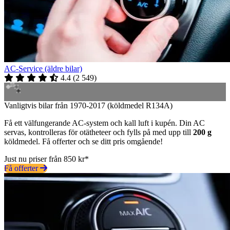
AC-Service (äldre bilar)
4.4
(
2 549
)
Vanligtvis bilar från 1970-2017 (köldmedel R134A)
Få ett välfungerande AC-system och kall luft i kupén. Din AC
servas, kontrolleras för otätheteer och fylls på med upp till
200 g
köldmedel. Få offerter och se ditt pris omgående!
Just nu priser från 850 kr*
Få offerter