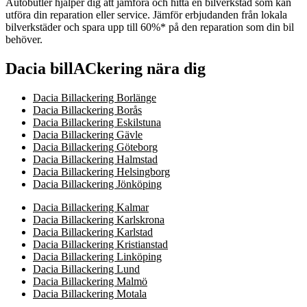
Autobutler hjälper dig att jämföra och hitta en bilverkstad som kan
utföra din reparation eller service. Jämför erbjudanden från lokala
bilverkstäder och spara upp till 60%* på den reparation som din bil
behöver.
Dacia billACkering nära dig
Dacia Billackering Borlänge
Dacia Billackering Borås
Dacia Billackering Eskilstuna
Dacia Billackering Gävle
Dacia Billackering Göteborg
Dacia Billackering Halmstad
Dacia Billackering Helsingborg
Dacia Billackering Jönköping
Dacia Billackering Kalmar
Dacia Billackering Karlskrona
Dacia Billackering Karlstad
Dacia Billackering Kristianstad
Dacia Billackering Linköping
Dacia Billackering Lund
Dacia Billackering Malmö
Dacia Billackering Motala