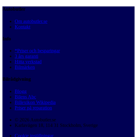
Autobutler
Om autobutler.se
Kontakt
Info
*Priser och besparingar
3 års garanti
Hitta verkstad
Bilmärken
Bilrådgivning
Blogg
Bilens Abc
Billexikon Wikipedia
Priser på reparation
© 2026 Autobutler.se
Karlavägen 18, 114 31 Stockholm, Sverige
Cookie inställningar