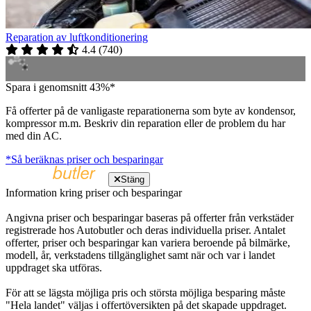
Reparation av luftkonditionering
4.4
(
740
)
Spara i genomsnitt 43%*
Få offerter på de vanligaste reparationerna som byte av kondensor,
kompressor m.m. Beskriv din reparation eller de problem du har
med din AC.
*Så beräknas priser och besparingar
Stäng
Information kring priser och besparingar
Angivna priser och besparingar baseras på offerter från verkstäder
registrerade hos Autobutler och deras individuella priser. Antalet
offerter, priser och besparingar kan variera beroende på bilmärke,
modell, år, verkstadens tillgänglighet samt när och var i landet
uppdraget ska utföras.
För att se lägsta möjliga pris och största möjliga besparing måste
"Hela landet" väljas i offertöversikten på det skapade uppdraget.