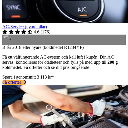
AC-Service (nyare bilar)
4.6
(
176
)
Bilår 2018 eller nyare (köldmedel R1234YF)
Få ett välfungerande AC-system och kall luft i kupén. Din AC
servas, kontrolleras för otätheteer och fylls på med upp till
200 g
köldmedel. Få offerter och se ditt pris omgående!
Spara i genomsnitt 3 113 kr*
Få offerter