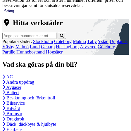
Reservation tas för fel och brister i innehållet i offerten, priser och
beskrivningar samt för slutsålda reservdelar.
Stäng
Hitta verkstäder
Populära städer:
Stockholm
Göteborg
Malmö
Täby
Ystad
Upplands
Väsby
Malmö
Lund
Genarp
Helsingborg
Älvsered
Göteborg
Partille
Hunnebostrand
Högsäter
Vad ska göras på din bil?
AC
Andra uppdrag
Avgaser
Batteri
Besiktning och förkontroll
Bilservice
Bilvård
Bromsar
Dragkrok
Däck, däckbyte & hjulbyte
Elarbete