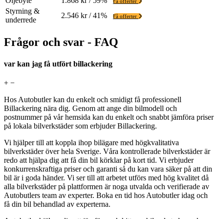
Oljebyte
1.868 kr / 59%
Få offerter
Styrning &
2.546 kr / 41%
Få offerter
underrede
Frågor och svar - FAQ
var kan jag få utfört billackering
+
−
Hos Autobutler kan du enkelt och smidigt få professionell
Billackering nära dig. Genom att ange din bilmodell och
postnummer på vår hemsida kan du enkelt och snabbt jämföra priser
på lokala bilverkstäder som erbjuder Billackering.
Vi hjälper till att koppla ihop bilägare med högkvalitativa
bilverkstäder över hela Sverige. Våra kontrollerade bilverkstäder är
redo att hjälpa dig att få din bil körklar på kort tid. Vi erbjuder
konkurrenskraftiga priser och garanti så du kan vara säker på att din
bil är i goda händer. Vi ser till att arbetet utförs med hög kvalitet då
alla bilverkstäder på plattformen är noga utvalda och verifierade av
Autobutlers team av experter. Boka en tid hos Autobutler idag och
få din bil behandlad av experterna.