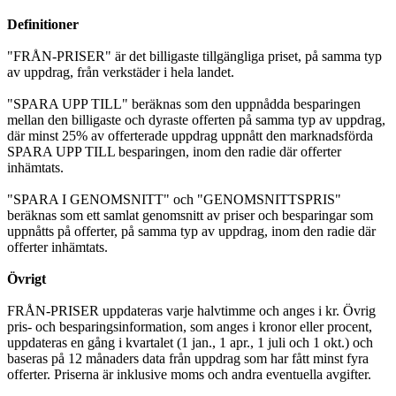
Definitioner
"FRÅN-PRISER" är det billigaste tillgängliga priset, på samma typ
av uppdrag, från verkstäder i hela landet.
"SPARA UPP TILL" beräknas som den uppnådda besparingen
mellan den billigaste och dyraste offerten på samma typ av uppdrag,
där minst 25% av offerterade uppdrag uppnått den marknadsförda
SPARA UPP TILL besparingen, inom den radie där offerter
inhämtats.
"SPARA I GENOMSNITT" och "GENOMSNITTSPRIS"
beräknas som ett samlat genomsnitt av priser och besparingar som
uppnåtts på offerter, på samma typ av uppdrag, inom den radie där
offerter inhämtats.
Övrigt
FRÅN-PRISER uppdateras varje halvtimme och anges i kr. Övrig
pris- och besparingsinformation, som anges i kronor eller procent,
uppdateras en gång i kvartalet (1 jan., 1 apr., 1 juli och 1 okt.) och
baseras på 12 månaders data från uppdrag som har fått minst fyra
offerter. Priserna är inklusive moms och andra eventuella avgifter.