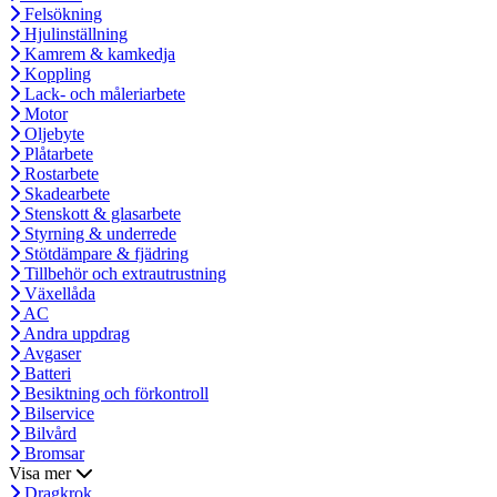
Felsökning
Hjulinställning
Kamrem & kamkedja
Koppling
Lack- och måleriarbete
Motor
Oljebyte
Plåtarbete
Rostarbete
Skadearbete
Stenskott & glasarbete
Styrning & underrede
Stötdämpare & fjädring
Tillbehör och extrautrustning
Växellåda
AC
Andra uppdrag
Avgaser
Batteri
Besiktning och förkontroll
Bilservice
Bilvård
Bromsar
Visa mer
Dragkrok