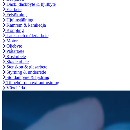
Däck, däckbyte & hjulbyte
Elarbete
Felsökning
Hjulinställning
Kamrem & kamkedja
Koppling
Lack- och måleriarbete
Motor
Oljebyte
Plåtarbete
Rostarbete
Skadearbete
Stenskott & glasarbete
Styrning & underrede
Stötdämpare & fjädring
Tillbehör och extrautrustning
Växellåda