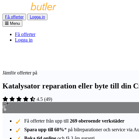
Få offerter
Logga in
Menu
Få offerter
Logga in
Jämför offerter på
Katalysator reparation eller byte till din
4.5
(
49
)
Få offerter från upp till
269 oberoende verkstäder
Spara upp till 60%
* på bilreparationer och service via A
Boka tid online
och få 3 års garanti