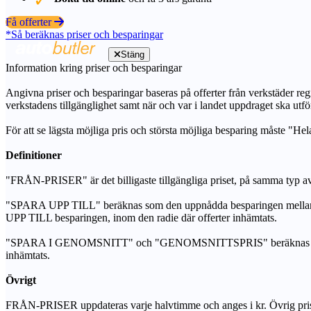
Få offerter
*Så beräknas priser och besparingar
Stäng
Information kring priser och besparingar
Angivna priser och besparingar baseras på offerter från verkstäder regi
verkstadens tillgänglighet samt när och var i landet uppdraget ska utfö
För att se lägsta möjliga pris och största möjliga besparing måste "Hel
Definitioner
"FRÅN-PRISER" är det billigaste tillgängliga priset, på samma typ av 
"SPARA UPP TILL" beräknas som den uppnådda besparingen mellan de
UPP TILL besparingen, inom den radie där offerter inhämtats.
"SPARA I GENOMSNITT" och "GENOMSNITTSPRIS" beräknas som ett sam
inhämtats.
Övrigt
FRÅN-PRISER uppdateras varje halvtimme och anges i kr. Övrig pris- oc