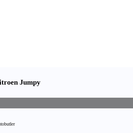
 Citroen Jumpy
utobutler