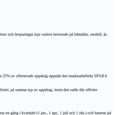
priser och besparingar kan variera beroende på bilmärke, modell, år,
nst 25% av offerterade uppdrag uppnått den marknadsförda SPARA
r, på samma typ av uppdrag, inom den radie där offerter
n gång i kvartalet (1 jan., 1 apr., 1 juli och 1 okt.) och baseras på