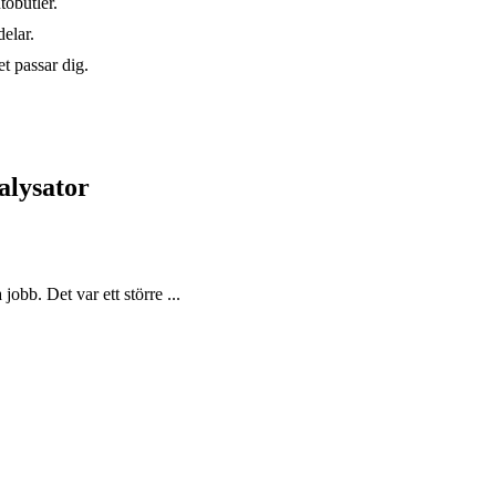
tobutler.
elar.
t passar dig.
alysator
jobb. Det var ett större ...