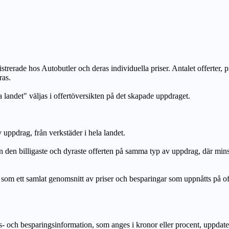
strerade hos Autobutler och deras individuella priser. Antalet offerter, 
ras.
a landet" väljas i offertöversikten på det skapade uppdraget.
uppdrag, från verkstäder i hela landet.
n billigaste och dyraste offerten på samma typ av uppdrag, där mi
lat genomsnitt av priser och besparingar som uppnåtts på offerte
h besparingsinformation, som anges i kronor eller procent, uppdateras e