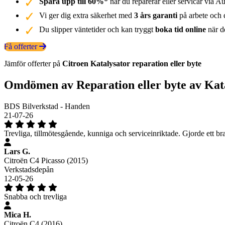
Spara upp till 60%
* när du reparerar eller servicar via Au
Vi ger dig extra säkerhet med
3 års garanti
på arbete och d
Du slipper väntetider och kan tryggt
boka tid online
när de
Få offerter
Jämför offerter på
Citroen
Katalysator
reparation eller byte
Omdömen av Reparation eller byte av Kat
BDS Bilverkstad - Handen
21-07-26
Trevliga, tillmötesgående, kunniga och serviceinriktade. Gjorde ett bra 
Lars G.
Citroën C4 Picasso (2015)
Verkstadsdepån
12-05-26
Snabba och trevliga
Mica H.
Citroën C4 (2016)