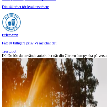
Din säkerhet för kvalitetsarbete
Prismatch
Fått ett billigare pris? Vi matchar det
Trustpilot
Därför bör du använda autobutler när din Citroen Jumpy ska på verst