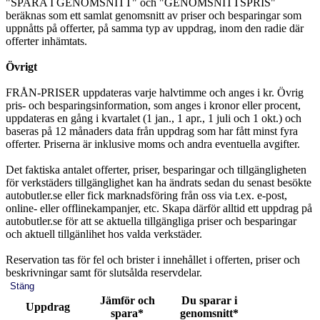
"SPARA I GENOMSNITT" och "GENOMSNITTSPRIS"
beräknas som ett samlat genomsnitt av priser och besparingar som
uppnåtts på offerter, på samma typ av uppdrag, inom den radie där
offerter inhämtats.
Övrigt
FRÅN-PRISER uppdateras varje halvtimme och anges i kr. Övrig
pris- och besparingsinformation, som anges i kronor eller procent,
uppdateras en gång i kvartalet (1 jan., 1 apr., 1 juli och 1 okt.) och
baseras på 12 månaders data från uppdrag som har fått minst fyra
offerter. Priserna är inklusive moms och andra eventuella avgifter.
Det faktiska antalet offerter, priser, besparingar och tillgängligheten
för verkstäders tillgänglighet kan ha ändrats sedan du senast besökte
autobutler.se eller fick marknadsföring från oss via t.ex. e-post,
online- eller offlinekampanjer, etc. Skapa därför alltid ett uppdrag på
autobutler.se för att se aktuella tillgängliga priser och besparingar
och aktuell tillgänlihet hos valda verkstäder.
Reservation tas för fel och brister i innehållet i offerten, priser och
beskrivningar samt för slutsålda reservdelar.
Stäng
Jämför och
Du sparar i
Uppdrag
spara*
genomsnitt*