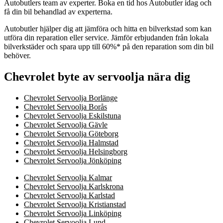
Autobutlers team av experter. Boka en tid hos Autobutler idag och
få din bil behandlad av experterna.
Autobutler hjälper dig att jämföra och hitta en bilverkstad som kan
utföra din reparation eller service. Jämför erbjudanden från lokala
bilverkstäder och spara upp till 60%* på den reparation som din bil
behöver.
Chevrolet byte av servoolja nära dig
Chevrolet Servoolja Borlänge
Chevrolet Servoolja Borås
Chevrolet Servoolja Eskilstuna
Chevrolet Servoolja Gävle
Chevrolet Servoolja Göteborg
Chevrolet Servoolja Halmstad
Chevrolet Servoolja Helsingborg
Chevrolet Servoolja Jönköping
Chevrolet Servoolja Kalmar
Chevrolet Servoolja Karlskrona
Chevrolet Servoolja Karlstad
Chevrolet Servoolja Kristianstad
Chevrolet Servoolja Linköping
Chevrolet Servoolja Lund