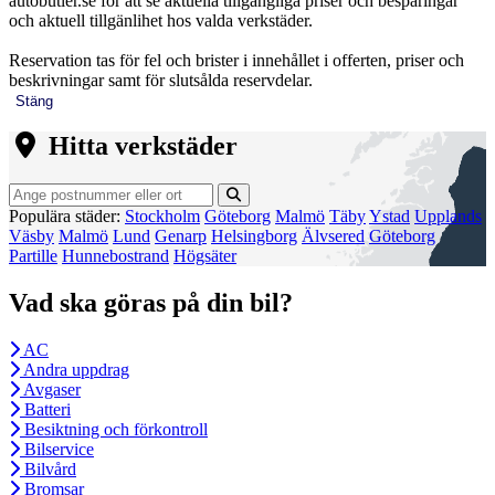
autobutler.se för att se aktuella tillgängliga priser och besparingar
och aktuell tillgänlihet hos valda verkstäder.
Reservation tas för fel och brister i innehållet i offerten, priser och
beskrivningar samt för slutsålda reservdelar.
Stäng
Hitta verkstäder
Populära städer:
Stockholm
Göteborg
Malmö
Täby
Ystad
Upplands
Väsby
Malmö
Lund
Genarp
Helsingborg
Älvsered
Göteborg
Partille
Hunnebostrand
Högsäter
Vad ska göras på din bil?
AC
Andra uppdrag
Avgaser
Batteri
Besiktning och förkontroll
Bilservice
Bilvård
Bromsar