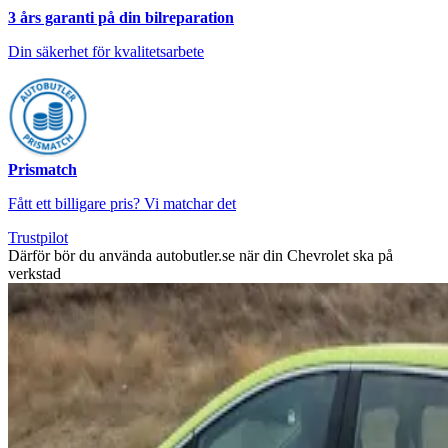
3 års garanti på din bilreparation
Din säkerhet för kvalitetsarbete
Prismatch
Fått ett billigare pris? Vi matchar det
Trustpilot
Därför bör du använda autobutler.se när din Chevrolet ska på
verkstad