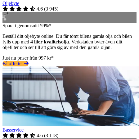
Oljebyte
4.6
(
3 945
)
Spara i genomsnitt 59%*
Beställ ditt oljebyte online. Du får tömt bilens gamla olja och bilen
fylls upp med
4 liter kvalitetsolja
. Verkstaden byter även ditt
oljefilter och ser till att göra sig av med den gamla oljan.
Just nu priser från 997 kr*
Få offerter
Basservice
4.6
(
3 118
)