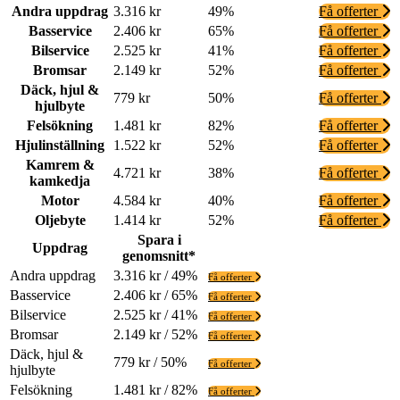
Andra uppdrag
3.316 kr
49%
Få offerter
Basservice
2.406 kr
65%
Få offerter
Bilservice
2.525 kr
41%
Få offerter
Bromsar
2.149 kr
52%
Få offerter
Däck, hjul &
779 kr
50%
Få offerter
hjulbyte
Felsökning
1.481 kr
82%
Få offerter
Hjulinställning
1.522 kr
52%
Få offerter
Kamrem &
4.721 kr
38%
Få offerter
kamkedja
Motor
4.584 kr
40%
Få offerter
Oljebyte
1.414 kr
52%
Få offerter
Spara i
Uppdrag
genomsnitt*
Andra uppdrag
3.316 kr / 49%
Få offerter
Basservice
2.406 kr / 65%
Få offerter
Bilservice
2.525 kr / 41%
Få offerter
Bromsar
2.149 kr / 52%
Få offerter
Däck, hjul &
779 kr / 50%
Få offerter
hjulbyte
Felsökning
1.481 kr / 82%
Få offerter