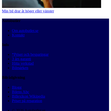
Min bil drar åt höger eller vänster
Autobutler
Om autobutler.se
Kontakt
Info
*Priser och besparingar
3 års garanti
Hitta verkstad
Bilmärken
Bilrådgivning
Blogg
Bilens Abc
Billexikon Wikipedia
Priser på reparation
© 2026 Autobutler.se