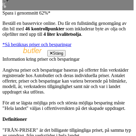
Spara i genomsnitt 62%*
Beställ en basservice online. Du får en fullständig genomgång av
din bil med
46 kontrollpunkter
som inkluderar byte av olja och
oljefilter med upp till
4 liter kvalitetsolja
.
*Så beräknas priser och besparingar
Stäng
Information kring priser och besparingar
Angivna priser och besparingar baseras på offerter från verkstäder
registrerade hos Autobutler och deras individuella priser. Antalet
offerter, priser och besparingar kan variera beroende på bilmärke,
modell, år, verkstadens tillgänglighet samt när och var i landet
uppdraget ska utföras.
För att se lägsta möjliga pris och största möjliga besparing måste
"Hela landet" väljas i offertöversikten på det skapade uppdraget.
Definitioner
"FRÅN-PRISER" är det billigaste tillgängliga priset, på samma typ
av uppdrag, från verkstäder i hela landet.