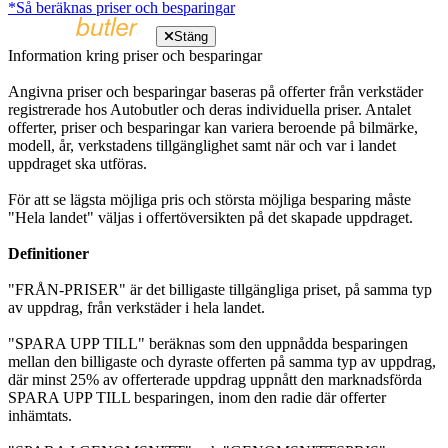
*Så beräknas priser och besparingar
Stäng
Information kring priser och besparingar
Angivna priser och besparingar baseras på offerter från verkstäder
registrerade hos Autobutler och deras individuella priser. Antalet
offerter, priser och besparingar kan variera beroende på bilmärke,
modell, år, verkstadens tillgänglighet samt när och var i landet
uppdraget ska utföras.
För att se lägsta möjliga pris och största möjliga besparing måste
"Hela landet" väljas i offertöversikten på det skapade uppdraget.
Definitioner
"FRÅN-PRISER" är det billigaste tillgängliga priset, på samma typ
av uppdrag, från verkstäder i hela landet.
"SPARA UPP TILL" beräknas som den uppnådda besparingen
mellan den billigaste och dyraste offerten på samma typ av uppdrag,
där minst 25% av offerterade uppdrag uppnått den marknadsförda
SPARA UPP TILL besparingen, inom den radie där offerter
inhämtats.