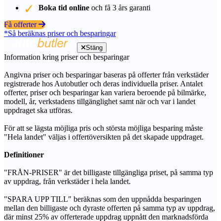
Boka tid online
och få 3 års garanti
Få offerter
*Så beräknas priser och besparingar
Stäng
Information kring priser och besparingar
Angivna priser och besparingar baseras på offerter från verkstäder
registrerade hos Autobutler och deras individuella priser. Antalet
offerter, priser och besparingar kan variera beroende på bilmärke,
modell, år, verkstadens tillgänglighet samt när och var i landet
uppdraget ska utföras.
För att se lägsta möjliga pris och största möjliga besparing måste
"Hela landet" väljas i offertöversikten på det skapade uppdraget.
Definitioner
"FRÅN-PRISER" är det billigaste tillgängliga priset, på samma typ
av uppdrag, från verkstäder i hela landet.
"SPARA UPP TILL" beräknas som den uppnådda besparingen
mellan den billigaste och dyraste offerten på samma typ av uppdrag,
där minst 25% av offerterade uppdrag uppnått den marknadsförda