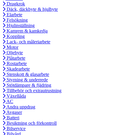
Dragkrok
Däck, däckbyte & hjulbyte
Elarbete
Felsökning
Hjulinställning
Kamrem & kamkedja
Koppling
Lack- och måleriarbete
Motor
Oljebyte
Plåtarbete
Rostarbete
Skadearbete
Stenskott & glasarbete
Styrning & underrede
Stötdämpare & fjädring
Tillbehör och extrautrustning
Växellåda
AC
Andra uppdrag
Avgaser
Batteri
Besiktning och förkontroll
Bilservice
Bilvård