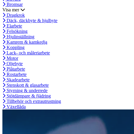
Bromsar
Visa mer
Dragkrok
Däck, däckbyte & hjulbyte
Elarbete
Felsökning
Hjulinställning
Kamrem & kamkedja
Koppling
Lack- och måleriarbete
Motor
Oljebyte
Plåtarbete
Rostarbete
Skadearbete
Stenskott & glasarbete
Styrning & underrede
Stötdämpare & fjädring
Tillbehör och extrautrustning
Växellåda