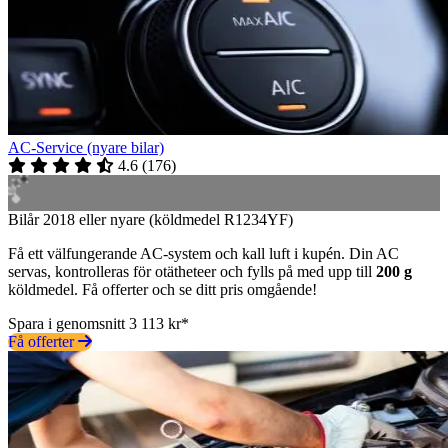
AC-Service (nyare bilar)
4.6
(
176
)
Bilår 2018 eller nyare (köldmedel R1234YF)
Få ett välfungerande AC-system och kall luft i kupén. Din AC
servas, kontrolleras för otätheteer och fylls på med upp till
200 g
köldmedel. Få offerter och se ditt pris omgående!
Spara i genomsnitt 3 113 kr*
Få offerter