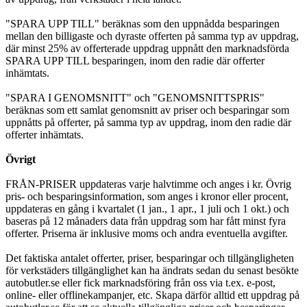
"SPARA UPP TILL" beräknas som den uppnådda besparingen
mellan den billigaste och dyraste offerten på samma typ av uppdrag,
där minst 25% av offerterade uppdrag uppnått den marknadsförda
SPARA UPP TILL besparingen, inom den radie där offerter
inhämtats.
"SPARA I GENOMSNITT" och "GENOMSNITTSPRIS"
beräknas som ett samlat genomsnitt av priser och besparingar som
uppnåtts på offerter, på samma typ av uppdrag, inom den radie där
offerter inhämtats.
Övrigt
FRÅN-PRISER uppdateras varje halvtimme och anges i kr. Övrig
pris- och besparingsinformation, som anges i kronor eller procent,
uppdateras en gång i kvartalet (1 jan., 1 apr., 1 juli och 1 okt.) och
baseras på 12 månaders data från uppdrag som har fått minst fyra
offerter. Priserna är inklusive moms och andra eventuella avgifter.
Det faktiska antalet offerter, priser, besparingar och tillgängligheten
för verkstäders tillgänglighet kan ha ändrats sedan du senast besökte
autobutler.se eller fick marknadsföring från oss via t.ex. e-post,
online- eller offlinekampanjer, etc. Skapa därför alltid ett uppdrag på