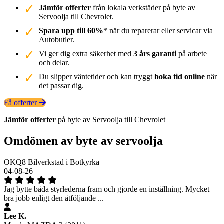
Jämför offerter
från lokala verkstäder på byte av
Servoolja till Chevrolet.
Spara upp till 60%
* när du reparerar eller servicar via
Autobutler.
Vi ger dig extra säkerhet med
3 års garanti
på arbete
och delar.
Du slipper väntetider och kan tryggt
boka tid online
när
det passar dig.
Få offerter
Jämför offerter
på byte av Servoolja till Chevrolet
Omdömen av byte av servoolja
OKQ8 Bilverkstad i Botkyrka
04-08-26
Jag bytte båda styrlederna fram och gjorde en inställning. Mycket
bra jobb enligt den åtföljande ...
Lee K.