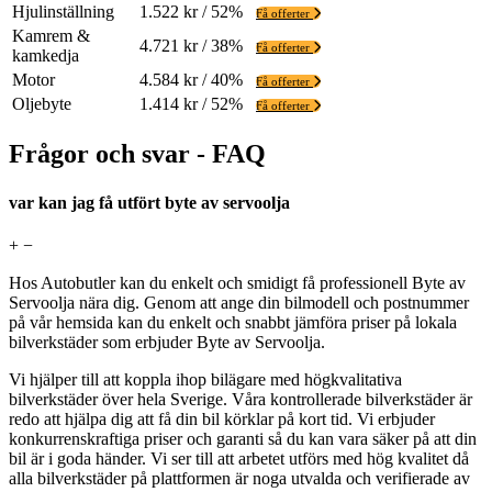
Hjulinställning
1.522 kr / 52%
Få offerter
Kamrem &
4.721 kr / 38%
Få offerter
kamkedja
Motor
4.584 kr / 40%
Få offerter
Oljebyte
1.414 kr / 52%
Få offerter
Frågor och svar - FAQ
var kan jag få utfört byte av servoolja
+
−
Hos Autobutler kan du enkelt och smidigt få professionell Byte av
Servoolja nära dig. Genom att ange din bilmodell och postnummer
på vår hemsida kan du enkelt och snabbt jämföra priser på lokala
bilverkstäder som erbjuder Byte av Servoolja.
Vi hjälper till att koppla ihop bilägare med högkvalitativa
bilverkstäder över hela Sverige. Våra kontrollerade bilverkstäder är
redo att hjälpa dig att få din bil körklar på kort tid. Vi erbjuder
konkurrenskraftiga priser och garanti så du kan vara säker på att din
bil är i goda händer. Vi ser till att arbetet utförs med hög kvalitet då
alla bilverkstäder på plattformen är noga utvalda och verifierade av