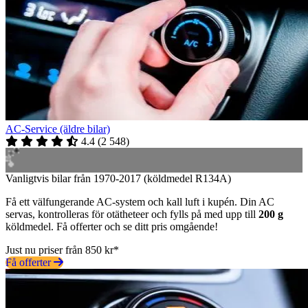
AC-Service (äldre bilar)
4.4
(
2 548
)
Vanligtvis bilar från 1970-2017 (köldmedel R134A)
Få ett välfungerande AC-system och kall luft i kupén. Din AC
servas, kontrolleras för otätheteer och fylls på med upp till
200 g
köldmedel. Få offerter och se ditt pris omgående!
Just nu priser från 850 kr*
Få offerter