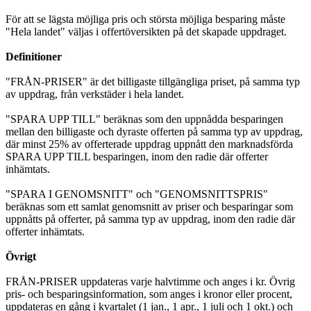
För att se lägsta möjliga pris och största möjliga besparing måste
"Hela landet" väljas i offertöversikten på det skapade uppdraget.
Definitioner
"FRÅN-PRISER" är det billigaste tillgängliga priset, på samma typ
av uppdrag, från verkstäder i hela landet.
"SPARA UPP TILL" beräknas som den uppnådda besparingen
mellan den billigaste och dyraste offerten på samma typ av uppdrag,
där minst 25% av offerterade uppdrag uppnått den marknadsförda
SPARA UPP TILL besparingen, inom den radie där offerter
inhämtats.
"SPARA I GENOMSNITT" och "GENOMSNITTSPRIS"
beräknas som ett samlat genomsnitt av priser och besparingar som
uppnåtts på offerter, på samma typ av uppdrag, inom den radie där
offerter inhämtats.
Övrigt
FRÅN-PRISER uppdateras varje halvtimme och anges i kr. Övrig
pris- och besparingsinformation, som anges i kronor eller procent,
uppdateras en gång i kvartalet (1 jan., 1 apr., 1 juli och 1 okt.) och