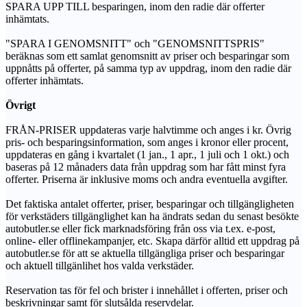
SPARA UPP TILL besparingen, inom den radie där offerter
inhämtats.
"SPARA I GENOMSNITT" och "GENOMSNITTSPRIS"
beräknas som ett samlat genomsnitt av priser och besparingar som
uppnåtts på offerter, på samma typ av uppdrag, inom den radie där
offerter inhämtats.
Övrigt
FRÅN-PRISER uppdateras varje halvtimme och anges i kr. Övrig
pris- och besparingsinformation, som anges i kronor eller procent,
uppdateras en gång i kvartalet (1 jan., 1 apr., 1 juli och 1 okt.) och
baseras på 12 månaders data från uppdrag som har fått minst fyra
offerter. Priserna är inklusive moms och andra eventuella avgifter.
Det faktiska antalet offerter, priser, besparingar och tillgängligheten
för verkstäders tillgänglighet kan ha ändrats sedan du senast besökte
autobutler.se eller fick marknadsföring från oss via t.ex. e-post,
online- eller offlinekampanjer, etc. Skapa därför alltid ett uppdrag på
autobutler.se för att se aktuella tillgängliga priser och besparingar
och aktuell tillgänlihet hos valda verkstäder.
Reservation tas för fel och brister i innehållet i offerten, priser och
beskrivningar samt för slutsålda reservdelar.