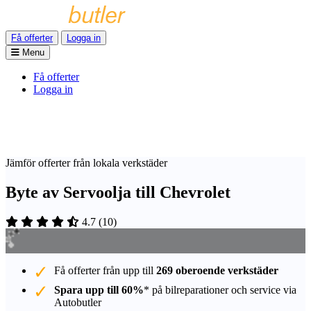
Få offerter
Logga in
Menu
Få offerter
Logga in
Jämför offerter från lokala verkstäder
Byte av Servoolja till Chevrolet
4.7
(
10
)
Få offerter från upp till
269 oberoende verkstäder
Spara upp till 60%
* på bilreparationer och service via
Autobutler