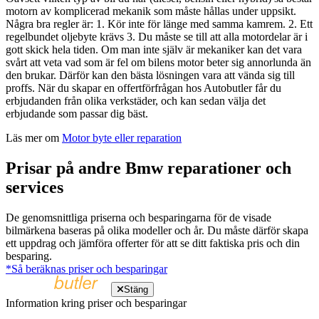
motorn av komplicerad mekanik som måste hållas under uppsikt.
Några bra regler är: 1. Kör inte för länge med samma kamrem. 2. Ett
regelbundet oljebyte krävs 3. Du måste se till att alla motordelar är i
gott skick hela tiden. Om man inte själv är mekaniker kan det vara
svårt att veta vad som är fel om bilens motor beter sig annorlunda än
den brukar. Därför kan den bästa lösningen vara att vända sig till
proffs. När du skapar en offertförfrågan hos Autobutler får du
erbjudanden från olika verkstäder, och kan sedan välja det
erbjudande som passar dig bäst.
Läs mer om
Motor byte eller reparation
Prisar på andre Bmw reparationer och
services
De genomsnittliga priserna och besparingarna för de visade
bilmärkena baseras på olika modeller och år. Du måste därför skapa
ett uppdrag och jämföra offerter för att se ditt faktiska pris och din
besparing.
*Så beräknas priser och besparingar
Stäng
Information kring priser och besparingar