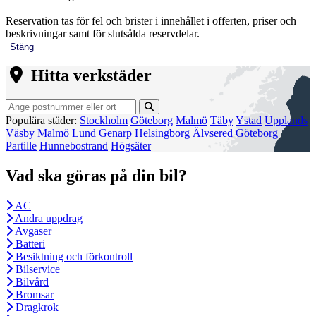
Reservation tas för fel och brister i innehållet i offerten, priser och
beskrivningar samt för slutsålda reservdelar.
Stäng
Hitta verkstäder
Populära städer:
Stockholm
Göteborg
Malmö
Täby
Ystad
Upplands
Väsby
Malmö
Lund
Genarp
Helsingborg
Älvsered
Göteborg
Partille
Hunnebostrand
Högsäter
Vad ska göras på din bil?
AC
Andra uppdrag
Avgaser
Batteri
Besiktning och förkontroll
Bilservice
Bilvård
Bromsar
Dragkrok