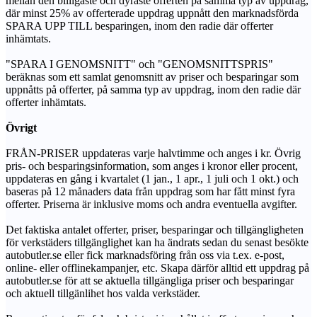
mellan den billigaste och dyraste offerten på samma typ av uppdrag,
där minst 25% av offerterade uppdrag uppnått den marknadsförda
SPARA UPP TILL besparingen, inom den radie där offerter
inhämtats.
"SPARA I GENOMSNITT" och "GENOMSNITTSPRIS"
beräknas som ett samlat genomsnitt av priser och besparingar som
uppnåtts på offerter, på samma typ av uppdrag, inom den radie där
offerter inhämtats.
Övrigt
FRÅN-PRISER uppdateras varje halvtimme och anges i kr. Övrig
pris- och besparingsinformation, som anges i kronor eller procent,
uppdateras en gång i kvartalet (1 jan., 1 apr., 1 juli och 1 okt.) och
baseras på 12 månaders data från uppdrag som har fått minst fyra
offerter. Priserna är inklusive moms och andra eventuella avgifter.
Det faktiska antalet offerter, priser, besparingar och tillgängligheten
för verkstäders tillgänglighet kan ha ändrats sedan du senast besökte
autobutler.se eller fick marknadsföring från oss via t.ex. e-post,
online- eller offlinekampanjer, etc. Skapa därför alltid ett uppdrag på
autobutler.se för att se aktuella tillgängliga priser och besparingar
och aktuell tillgänlihet hos valda verkstäder.