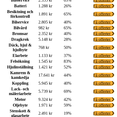
Basservice
2.355 kr
63%
Få offerter
Batteri
1.288 kr
26%
Få offerter
Besiktning och
1.891 kr
65%
Få offerter
förkontroll
Bilservice
2.805 kr
40%
Få offerter
Bilvård
982 kr
65%
Få offerter
Bromsar
2.352 kr
40%
Få offerter
Dragkrok
5.148 kr
28%
Få offerter
Däck, hjul &
768 kr
50%
Få offerter
hjulbyte
Elarbete
1.133 kr
37%
Få offerter
Felsökning
1.545 kr
83%
Få offerter
Hjulinställning
1.421 kr
52%
Få offerter
Kamrem &
17.641 kr
44%
Få offerter
kamkedja
Koppling
5.945 kr
40%
Få offerter
Lack- och
5.739 kr
69%
Få offerter
måleriarbete
Motor
9.324 kr
42%
Få offerter
Oljebyte
1.971 kr
59%
Få offerter
Stenskott &
2.491 kr
19%
Få offerter
glasarbete