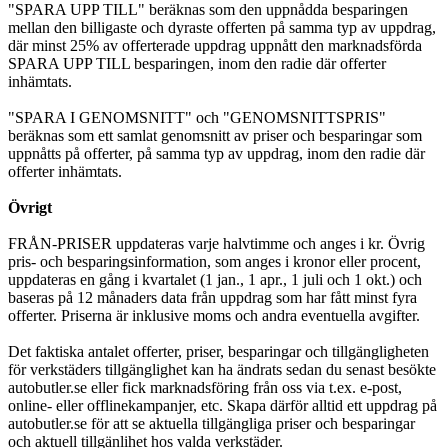
"SPARA UPP TILL" beräknas som den uppnådda besparingen
mellan den billigaste och dyraste offerten på samma typ av uppdrag,
där minst 25% av offerterade uppdrag uppnått den marknadsförda
SPARA UPP TILL besparingen, inom den radie där offerter
inhämtats.
"SPARA I GENOMSNITT" och "GENOMSNITTSPRIS"
beräknas som ett samlat genomsnitt av priser och besparingar som
uppnåtts på offerter, på samma typ av uppdrag, inom den radie där
offerter inhämtats.
Övrigt
FRÅN-PRISER uppdateras varje halvtimme och anges i kr. Övrig
pris- och besparingsinformation, som anges i kronor eller procent,
uppdateras en gång i kvartalet (1 jan., 1 apr., 1 juli och 1 okt.) och
baseras på 12 månaders data från uppdrag som har fått minst fyra
offerter. Priserna är inklusive moms och andra eventuella avgifter.
Det faktiska antalet offerter, priser, besparingar och tillgängligheten
för verkstäders tillgänglighet kan ha ändrats sedan du senast besökte
autobutler.se eller fick marknadsföring från oss via t.ex. e-post,
online- eller offlinekampanjer, etc. Skapa därför alltid ett uppdrag på
autobutler.se för att se aktuella tillgängliga priser och besparingar
och aktuell tillgänlihet hos valda verkstäder.