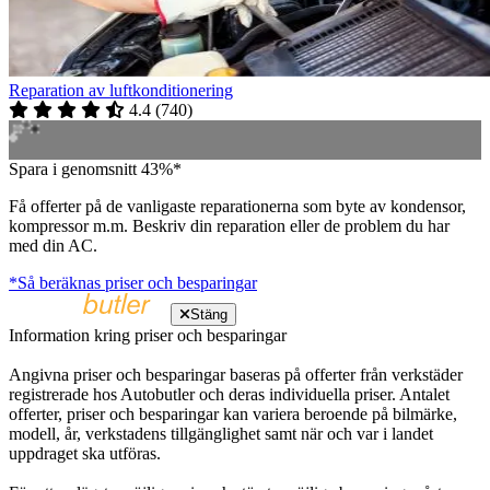
Reparation av luftkonditionering
4.4
(
740
)
Spara i genomsnitt 43%*
Få offerter på de vanligaste reparationerna som byte av kondensor,
kompressor m.m. Beskriv din reparation eller de problem du har
med din AC.
*Så beräknas priser och besparingar
Stäng
Information kring priser och besparingar
Angivna priser och besparingar baseras på offerter från verkstäder
registrerade hos Autobutler och deras individuella priser. Antalet
offerter, priser och besparingar kan variera beroende på bilmärke,
modell, år, verkstadens tillgänglighet samt när och var i landet
uppdraget ska utföras.