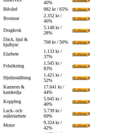
Få offerter
40%
Bilvård
982 kr / 65%
Få offerter
2.352 kr /
Bromsar
Få offerter
40%
5.148 kr /
Dragkrok
Få offerter
28%
Däck, hjul &
768 kr / 50%
Få offerter
hjulbyte
1.133 kr /
Elarbete
Få offerter
37%
1.545 kr /
Felsökning
Få offerter
83%
1.421 kr /
Hjulinställning
Få offerter
52%
Kamrem &
17.641 kr /
Få offerter
kamkedja
44%
5.945 kr /
Koppling
Få offerter
40%
Lack- och
5.739 kr /
Få offerter
måleriarbete
69%
9.324 kr /
Motor
Få offerter
42%