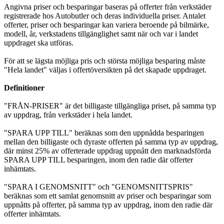
Angivna priser och besparingar baseras på offerter från verkstäder
registrerade hos Autobutler och deras individuella priser. Antalet
offerter, priser och besparingar kan variera beroende på bilmärke,
modell, år, verkstadens tillgänglighet samt när och var i landet
uppdraget ska utföras.
För att se lägsta möjliga pris och största möjliga besparing måste
"Hela landet" väljas i offertöversikten på det skapade uppdraget.
Definitioner
"FRÅN-PRISER" är det billigaste tillgängliga priset, på samma typ
av uppdrag, från verkstäder i hela landet.
"SPARA UPP TILL" beräknas som den uppnådda besparingen
mellan den billigaste och dyraste offerten på samma typ av uppdrag,
där minst 25% av offerterade uppdrag uppnått den marknadsförda
SPARA UPP TILL besparingen, inom den radie där offerter
inhämtats.
"SPARA I GENOMSNITT" och "GENOMSNITTSPRIS"
beräknas som ett samlat genomsnitt av priser och besparingar som
uppnåtts på offerter, på samma typ av uppdrag, inom den radie där
offerter inhämtats.