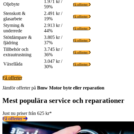
1.971 kr /
Oljebyte
Få offerter
59%
Stenskott &
2.491 kr /
Få offerter
glasarbete
19%
Styrning &
2.913 kr /
Få offerter
underrede
44%
Stötdämpare &
3.805 kr /
Få offerter
fjädring
37%
Tillbehör och
3.745 kr /
Få offerter
extrautrustning
36%
3.047 kr /
Växellåda
Få offerter
30%
Få offerter
Jämför offerter på
Bmw
Motor
byte eller reparation
Mest populära service och reparationer
Just nu priser från 625 kr*
Få offerter