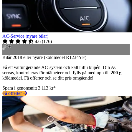
AC-Service (nyare bilar)
4.6
(
176
)
Bilår 2018 eller nyare (köldmedel R1234YF)
Få ett välfungerande AC-system och kall luft i kupén. Din AC
servas, kontrolleras för otätheteer och fylls på med upp till
200 g
köldmedel. Få offerter och se ditt pris omgående!
Spara i genomsnitt 3 113 kr*
Få offerter