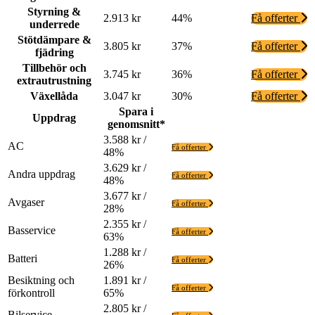
Styrning &
2.913 kr
44%
Få offerter
underrede
Stötdämpare &
3.805 kr
37%
Få offerter
fjädring
Tillbehör och
3.745 kr
36%
Få offerter
extrautrustning
Växellåda
3.047 kr
30%
Få offerter
Spara i
Uppdrag
genomsnitt*
3.588 kr /
AC
Få offerter
48%
3.629 kr /
Andra uppdrag
Få offerter
48%
3.677 kr /
Avgaser
Få offerter
28%
2.355 kr /
Basservice
Få offerter
63%
1.288 kr /
Batteri
Få offerter
26%
Besiktning och
1.891 kr /
Få offerter
förkontroll
65%
2.805 kr /
Bilservice