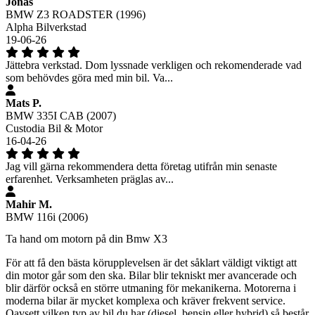
Jonas
BMW Z3 ROADSTER (1996)
Alpha Bilverkstad
19-06-26
Jättebra verkstad. Dom lyssnade verkligen och rekomenderade vad
som behövdes göra med min bil. Va...
Mats P.
BMW 335I CAB (2007)
Custodia Bil & Motor
16-04-26
Jag vill gärna rekommendera detta företag utifrån min senaste
erfarenhet. Verksamheten präglas av...
Mahir M.
BMW 116i (2006)
Ta hand om motorn på din Bmw X3
För att få den bästa körupplevelsen är det såklart väldigt viktigt att
din motor går som den ska. Bilar blir tekniskt mer avancerade och
blir därför också en större utmaning för mekanikerna. Motorerna i
moderna bilar är mycket komplexa och kräver frekvent service.
Oavsett vilken typ av bil du har (diesel, bensin eller hybrid) så består