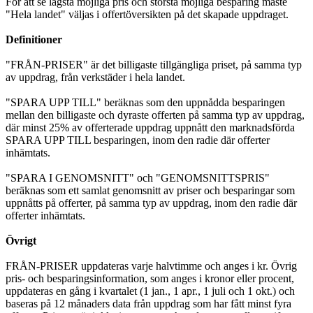
För att se lägsta möjliga pris och största möjliga besparing måste
"Hela landet" väljas i offertöversikten på det skapade uppdraget.
Definitioner
"FRÅN-PRISER" är det billigaste tillgängliga priset, på samma typ
av uppdrag, från verkstäder i hela landet.
"SPARA UPP TILL" beräknas som den uppnådda besparingen
mellan den billigaste och dyraste offerten på samma typ av uppdrag,
där minst 25% av offerterade uppdrag uppnått den marknadsförda
SPARA UPP TILL besparingen, inom den radie där offerter
inhämtats.
"SPARA I GENOMSNITT" och "GENOMSNITTSPRIS"
beräknas som ett samlat genomsnitt av priser och besparingar som
uppnåtts på offerter, på samma typ av uppdrag, inom den radie där
offerter inhämtats.
Övrigt
FRÅN-PRISER uppdateras varje halvtimme och anges i kr. Övrig
pris- och besparingsinformation, som anges i kronor eller procent,
uppdateras en gång i kvartalet (1 jan., 1 apr., 1 juli och 1 okt.) och
baseras på 12 månaders data från uppdrag som har fått minst fyra