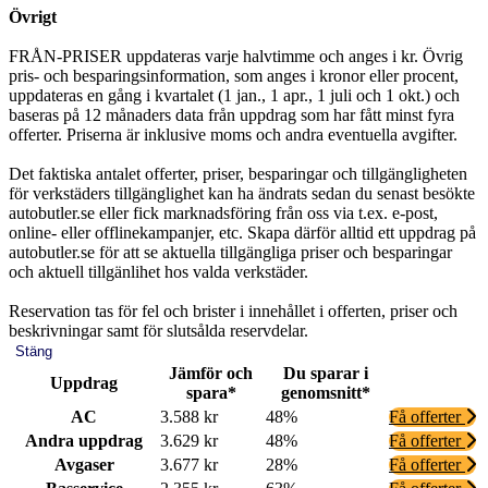
Övrigt
FRÅN-PRISER uppdateras varje halvtimme och anges i kr. Övrig
pris- och besparingsinformation, som anges i kronor eller procent,
uppdateras en gång i kvartalet (1 jan., 1 apr., 1 juli och 1 okt.) och
baseras på 12 månaders data från uppdrag som har fått minst fyra
offerter. Priserna är inklusive moms och andra eventuella avgifter.
Det faktiska antalet offerter, priser, besparingar och tillgängligheten
för verkstäders tillgänglighet kan ha ändrats sedan du senast besökte
autobutler.se eller fick marknadsföring från oss via t.ex. e-post,
online- eller offlinekampanjer, etc. Skapa därför alltid ett uppdrag på
autobutler.se för att se aktuella tillgängliga priser och besparingar
och aktuell tillgänlihet hos valda verkstäder.
Reservation tas för fel och brister i innehållet i offerten, priser och
beskrivningar samt för slutsålda reservdelar.
Stäng
Jämför och
Du sparar i
Uppdrag
spara*
genomsnitt*
AC
3.588 kr
48%
Få offerter
Andra uppdrag
3.629 kr
48%
Få offerter
Avgaser
3.677 kr
28%
Få offerter