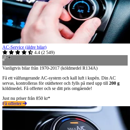
AC-Service (äldre bilar)
4.4
(
2 549
)
Vanligtvis bilar från 1970-2017 (köldmedel R134A)
Få ett välfungerande AC-system och kall luft i kupén. Din AC
servas, kontrolleras för otätheteer och fylls på med upp till
200 g
köldmedel. Få offerter och se ditt pris omgående!
Just nu priser från 850 kr*
Få offerter