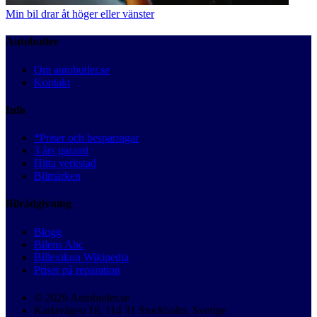
Min bil drar åt höger eller vänster
Autobutler
Om autobutler.se
Kontakt
Info
*Priser och besparingar
3 års garanti
Hitta verkstad
Bilmärken
Bilrådgivning
Blogg
Bilens Abc
Billexikon Wikipedia
Priser på reparation
© 2026 Autobutler.se
Karlavägen 18, 114 31 Stockholm, Sverige