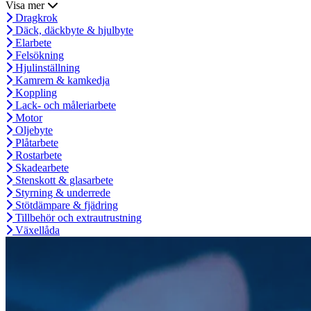
Visa mer
Dragkrok
Däck, däckbyte & hjulbyte
Elarbete
Felsökning
Hjulinställning
Kamrem & kamkedja
Koppling
Lack- och måleriarbete
Motor
Oljebyte
Plåtarbete
Rostarbete
Skadearbete
Stenskott & glasarbete
Styrning & underrede
Stötdämpare & fjädring
Tillbehör och extrautrustning
Växellåda