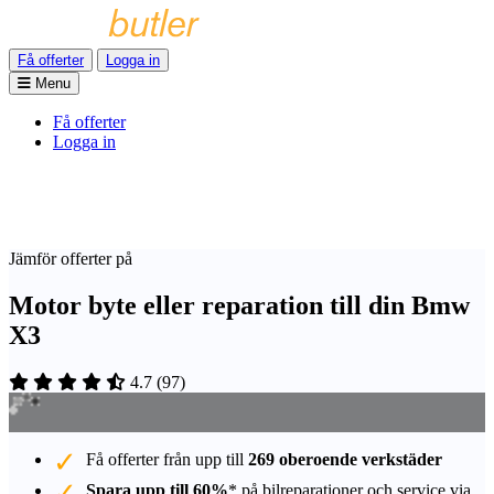
Få offerter
Logga in
Menu
Få offerter
Logga in
Jämför offerter på
Motor byte eller reparation till din Bmw
X3
4.7
(
97
)
Få offerter från upp till
269 oberoende verkstäder
Spara upp till 60%
* på bilreparationer och service via