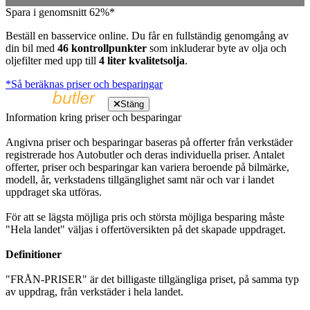
Spara i genomsnitt 62%*
Beställ en basservice online. Du får en fullständig genomgång av
din bil med
46 kontrollpunkter
som inkluderar byte av olja och
oljefilter med upp till
4 liter kvalitetsolja
.
*Så beräknas priser och besparingar
Stäng
Information kring priser och besparingar
Angivna priser och besparingar baseras på offerter från verkstäder
registrerade hos Autobutler och deras individuella priser. Antalet
offerter, priser och besparingar kan variera beroende på bilmärke,
modell, år, verkstadens tillgänglighet samt när och var i landet
uppdraget ska utföras.
För att se lägsta möjliga pris och största möjliga besparing måste
"Hela landet" väljas i offertöversikten på det skapade uppdraget.
Definitioner
"FRÅN-PRISER" är det billigaste tillgängliga priset, på samma typ
av uppdrag, från verkstäder i hela landet.