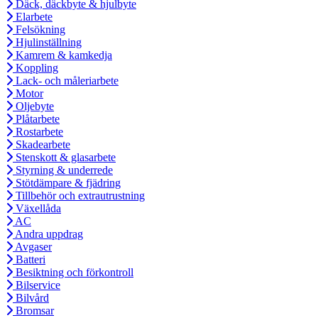
Däck, däckbyte & hjulbyte
Elarbete
Felsökning
Hjulinställning
Kamrem & kamkedja
Koppling
Lack- och måleriarbete
Motor
Oljebyte
Plåtarbete
Rostarbete
Skadearbete
Stenskott & glasarbete
Styrning & underrede
Stötdämpare & fjädring
Tillbehör och extrautrustning
Växellåda
AC
Andra uppdrag
Avgaser
Batteri
Besiktning och förkontroll
Bilservice
Bilvård
Bromsar