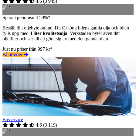
4.6
(
3 945
)
Spara i genomsnitt 59%*
Beställ ditt oljebyte online. Du får tömt bilens gamla olja och bilen
fylls upp med
4 liter kvalitetsolja
. Verkstaden byter även ditt
oljefilter och ser till att göra sig av med den gamla oljan.
Just nu priser från 997 kr*
Få offerter
Basservice
4.6
(
3 119
)