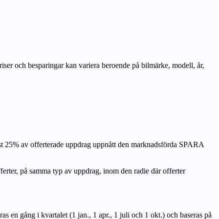
priser och besparingar kan variera beroende på bilmärke, modell, år,
nst 25% av offerterade uppdrag uppnått den marknadsförda SPARA
r, på samma typ av uppdrag, inom den radie där offerter
n gång i kvartalet (1 jan., 1 apr., 1 juli och 1 okt.) och baseras på