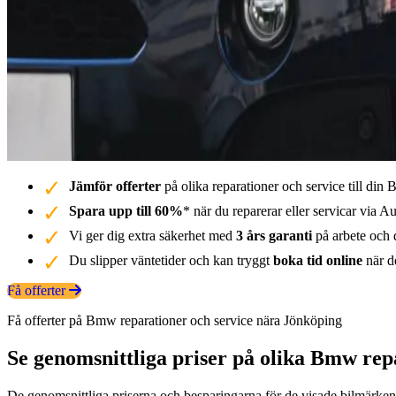
Jämför offerter
på olika reparationer och service till di
Spara upp till 60%
* när du reparerar eller servicar via Au
Vi ger dig extra säkerhet med
3 års garanti
på arbete och d
Du slipper väntetider och kan tryggt
boka tid online
när de
Få offerter
Få offerter på Bmw reparationer och service nära Jönköping
Se genomsnittliga priser på olika Bmw rep
De genomsnittliga priserna och besparingarna för de visade bilmärkena 