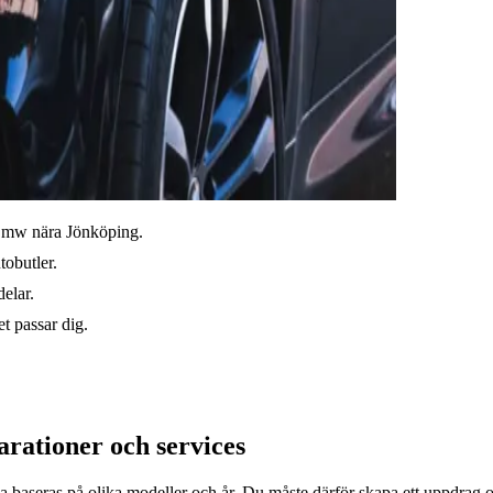
n Bmw nära Jönköping.
tobutler.
elar.
t passar dig.
arationer och services
baseras på olika modeller och år. Du måste därför skapa ett uppdrag och 