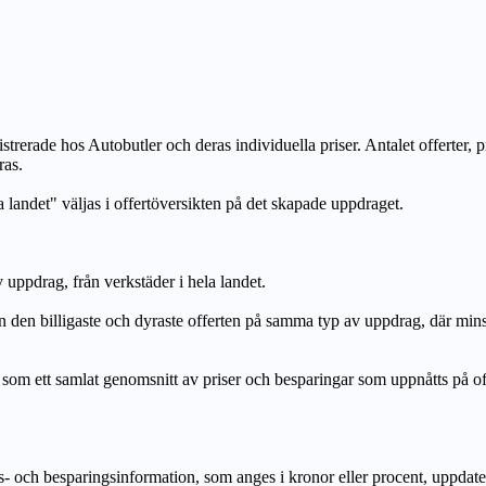
strerade hos Autobutler och deras individuella priser. Antalet offerter, 
ras.
a landet" väljas i offertöversikten på det skapade uppdraget.
uppdrag, från verkstäder i hela landet.
n billigaste och dyraste offerten på samma typ av uppdrag, där mi
lat genomsnitt av priser och besparingar som uppnåtts på offerte
h besparingsinformation, som anges i kronor eller procent, uppdateras e