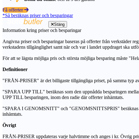
Få offerter
*Så beräknas priser och besparingar
Stäng
Information kring priser och besparingar
Angivna priser och besparingar baseras på offerter från verkstäder regi
verkstadens tillgänglighet samt när och var i landet uppdraget ska utfö
För att se lägsta möjliga pris och största möjliga besparing måste "Hel
Definitioner
"FRÅN-PRISER" är det billigaste tillgängliga priset, på samma typ av 
"SPARA UPP TILL" beräknas som den uppnådda besparingen mellan de
UPP TILL besparingen, inom den radie där offerter inhämtats.
"SPARA I GENOMSNITT" och "GENOMSNITTSPRIS" beräknas som ett sam
inhämtats.
Övrigt
FRÅN-PRISER uppdateras varje halvtimme och anges i kr. Övrig pris- oc