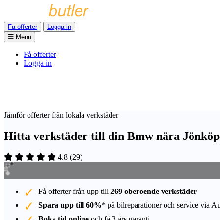
Få offerter
Logga in
Menu
Få offerter
Logga in
Jämför offerter från lokala verkstäder
Hitta verkstäder till din Bmw nära Jönköp
4.8
(
29
)
Få offerter från upp till
269 oberoende verkstäder
Spara upp till 60%
* på bilreparationer och service via A
Boka tid online
och få 3 års garanti