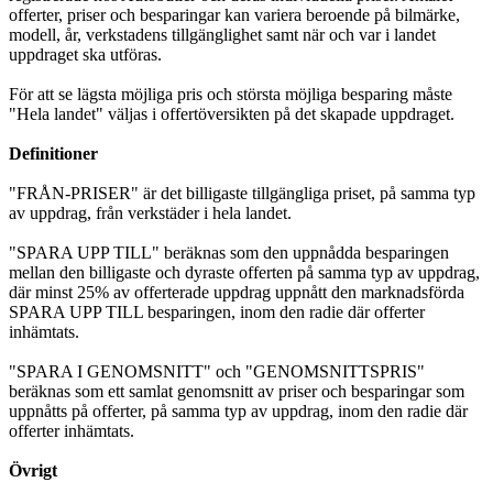
offerter, priser och besparingar kan variera beroende på bilmärke,
modell, år, verkstadens tillgänglighet samt när och var i landet
uppdraget ska utföras.
För att se lägsta möjliga pris och största möjliga besparing måste
"Hela landet" väljas i offertöversikten på det skapade uppdraget.
Definitioner
"FRÅN-PRISER" är det billigaste tillgängliga priset, på samma typ
av uppdrag, från verkstäder i hela landet.
"SPARA UPP TILL" beräknas som den uppnådda besparingen
mellan den billigaste och dyraste offerten på samma typ av uppdrag,
där minst 25% av offerterade uppdrag uppnått den marknadsförda
SPARA UPP TILL besparingen, inom den radie där offerter
inhämtats.
"SPARA I GENOMSNITT" och "GENOMSNITTSPRIS"
beräknas som ett samlat genomsnitt av priser och besparingar som
uppnåtts på offerter, på samma typ av uppdrag, inom den radie där
offerter inhämtats.
Övrigt