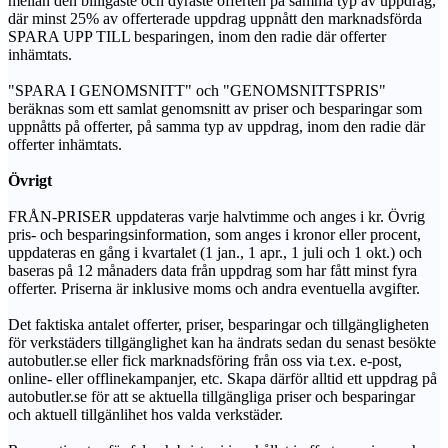
mellan den billigaste och dyraste offerten på samma typ av uppdrag,
där minst 25% av offerterade uppdrag uppnått den marknadsförda
SPARA UPP TILL besparingen, inom den radie där offerter
inhämtats.
"SPARA I GENOMSNITT" och "GENOMSNITTSPRIS"
beräknas som ett samlat genomsnitt av priser och besparingar som
uppnåtts på offerter, på samma typ av uppdrag, inom den radie där
offerter inhämtats.
Övrigt
FRÅN-PRISER uppdateras varje halvtimme och anges i kr. Övrig
pris- och besparingsinformation, som anges i kronor eller procent,
uppdateras en gång i kvartalet (1 jan., 1 apr., 1 juli och 1 okt.) och
baseras på 12 månaders data från uppdrag som har fått minst fyra
offerter. Priserna är inklusive moms och andra eventuella avgifter.
Det faktiska antalet offerter, priser, besparingar och tillgängligheten
för verkstäders tillgänglighet kan ha ändrats sedan du senast besökte
autobutler.se eller fick marknadsföring från oss via t.ex. e-post,
online- eller offlinekampanjer, etc. Skapa därför alltid ett uppdrag på
autobutler.se för att se aktuella tillgängliga priser och besparingar
och aktuell tillgänlihet hos valda verkstäder.