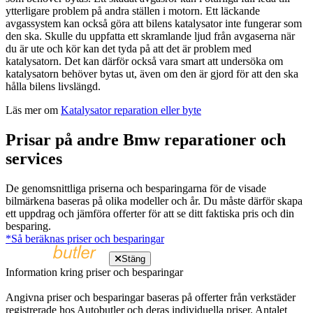
ytterligare problem på andra ställen i motorn. Ett läckande
avgassystem kan också göra att bilens katalysator inte fungerar som
den ska. Skulle du uppfatta ett skramlande ljud från avgaserna när
du är ute och kör kan det tyda på att det är problem med
katalysatorn. Det kan därför också vara smart att undersöka om
katalysatorn behöver bytas ut, även om den är gjord för att den ska
hålla bilens livslängd.
Läs mer om
Katalysator reparation eller byte
Prisar på andre Bmw reparationer och
services
De genomsnittliga priserna och besparingarna för de visade
bilmärkena baseras på olika modeller och år. Du måste därför skapa
ett uppdrag och jämföra offerter för att se ditt faktiska pris och din
besparing.
*Så beräknas priser och besparingar
Stäng
Information kring priser och besparingar
Angivna priser och besparingar baseras på offerter från verkstäder
registrerade hos Autobutler och deras individuella priser. Antalet