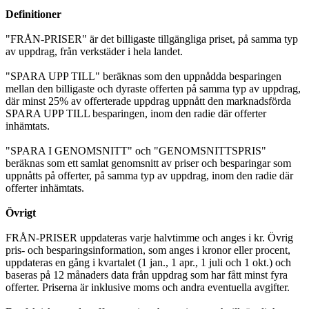
Definitioner
"FRÅN-PRISER" är det billigaste tillgängliga priset, på samma typ
av uppdrag, från verkstäder i hela landet.
"SPARA UPP TILL" beräknas som den uppnådda besparingen
mellan den billigaste och dyraste offerten på samma typ av uppdrag,
där minst 25% av offerterade uppdrag uppnått den marknadsförda
SPARA UPP TILL besparingen, inom den radie där offerter
inhämtats.
"SPARA I GENOMSNITT" och "GENOMSNITTSPRIS"
beräknas som ett samlat genomsnitt av priser och besparingar som
uppnåtts på offerter, på samma typ av uppdrag, inom den radie där
offerter inhämtats.
Övrigt
FRÅN-PRISER uppdateras varje halvtimme och anges i kr. Övrig
pris- och besparingsinformation, som anges i kronor eller procent,
uppdateras en gång i kvartalet (1 jan., 1 apr., 1 juli och 1 okt.) och
baseras på 12 månaders data från uppdrag som har fått minst fyra
offerter. Priserna är inklusive moms och andra eventuella avgifter.