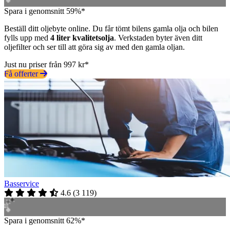
Spara i genomsnitt 59%*
Beställ ditt oljebyte online. Du får tömt bilens gamla olja och bilen
fylls upp med
4 liter kvalitetsolja
. Verkstaden byter även ditt
oljefilter och ser till att göra sig av med den gamla oljan.
Just nu priser från 997 kr*
Få offerter
Basservice
4.6
(
3 119
)
Spara i genomsnitt 62%*