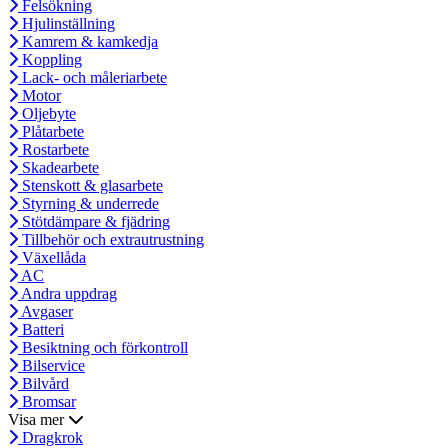
Felsökning
Hjulinställning
Kamrem & kamkedja
Koppling
Lack- och måleriarbete
Motor
Oljebyte
Plåtarbete
Rostarbete
Skadearbete
Stenskott & glasarbete
Styrning & underrede
Stötdämpare & fjädring
Tillbehör och extrautrustning
Växellåda
AC
Andra uppdrag
Avgaser
Batteri
Besiktning och förkontroll
Bilservice
Bilvård
Bromsar
Visa mer
Dragkrok