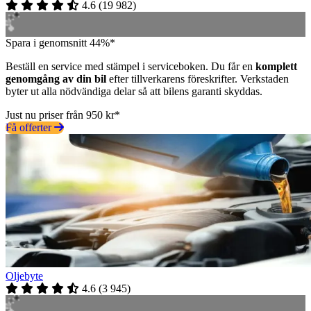
4.6
(
19 982
)
Spara i genomsnitt 44%*
Beställ en service med stämpel i serviceboken. Du får en
komplett
genomgång av din bil
efter tillverkarens föreskrifter. Verkstaden
byter ut alla nödvändiga delar så att bilens garanti skyddas.
Just nu priser från 950 kr*
Få offerter
Oljebyte
4.6
(
3 945
)