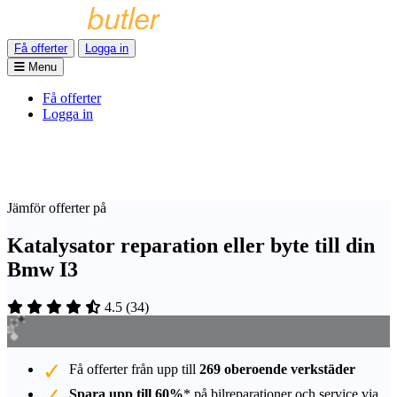
Få offerter
Logga in
Menu
Få offerter
Logga in
Jämför offerter på
Katalysator reparation eller byte till din
Bmw I3
4.5
(
34
)
Få offerter från upp till
269 oberoende verkstäder
Spara upp till 60%
* på bilreparationer och service via