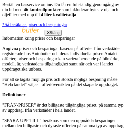
Beställ en basservice online. Du får en fullständig genomgång av
din bil med
46 kontrollpunkter
som inkluderar byte av olja och
oljefilter med upp till
4 liter kvalitetsolja
.
*Så beräknas priser och besparingar
Stäng
Information kring priser och besparingar
Angivna priser och besparingar baseras på offerter från verkstäder
registrerade hos Autobutler och deras individuella priser. Antalet
offerter, priser och besparingar kan variera beroende på bilmärke,
modell, år, verkstadens tillgänglighet samt när och var i landet
uppdraget ska utföras.
För att se lägsta möjliga pris och största möjliga besparing måste
"Hela landet" väljas i offertöversikten på det skapade uppdraget.
Definitioner
"FRÅN-PRISER" är det billigaste tillgängliga priset, på samma typ
av uppdrag, från verkstäder i hela landet.
"SPARA UPP TILL" beräknas som den uppnådda besparingen
mellan den billigaste och dyraste offerten på samma typ av uppdrag,