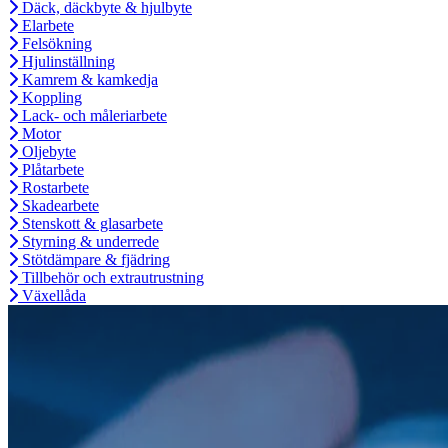
Däck, däckbyte & hjulbyte
Elarbete
Felsökning
Hjulinställning
Kamrem & kamkedja
Koppling
Lack- och måleriarbete
Motor
Oljebyte
Plåtarbete
Rostarbete
Skadearbete
Stenskott & glasarbete
Styrning & underrede
Stötdämpare & fjädring
Tillbehör och extrautrustning
Växellåda