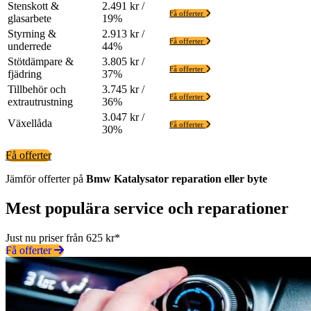
Stenskott &
2.491 kr /
Få offerter
glasarbete
19%
Styrning &
2.913 kr /
Få offerter
underrede
44%
Stötdämpare &
3.805 kr /
Få offerter
fjädring
37%
Tillbehör och
3.745 kr /
Få offerter
extrautrustning
36%
3.047 kr /
Växellåda
Få offerter
30%
Få offerter
Jämför offerter på
Bmw
Katalysator
reparation eller byte
Mest populära service och reparationer
Just nu priser från 625 kr*
Få offerter