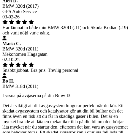
Alen D.
BMW 320d (2017)
GPS Auto Service
03-02-26
Har lämnat in både min BMW 320D (-11) och Skoda Kodiaq (-19)
och varit nöjd varje gång.
Maria C.
BMW 320d (2011)
Mekonomen Hagagatan
02-10-25
Snabbt jobbat. Bra pris. Trevlig personal
Bo H.
BMW 318d (2011)
Lyssna på avgaserna på din Bmw I3
Det är viktigt att ditt avgassystem fungerar perfekt när du kör. Ett
skadat avgassystem och katalysator gör att din bil bullrar och det
finns även en risk att du får in skadliga gaser i bilen. Det är en
mycket bra idé att låta en mekaniker titta på din bil om den börjar
låta mycket när du startar den, eftersom det kan vara avgassystemet
som behöver bytas. Ett skadat avgasrör kan i oturliga fall leda till