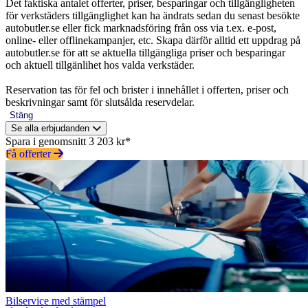
Det faktiska antalet offerter, priser, besparingar och tillgängligheten
för verkstäders tillgänglighet kan ha ändrats sedan du senast besökte
autobutler.se eller fick marknadsföring från oss via t.ex. e-post,
online- eller offlinekampanjer, etc. Skapa därför alltid ett uppdrag på
autobutler.se för att se aktuella tillgängliga priser och besparingar
och aktuell tillgänlihet hos valda verkstäder.
Reservation tas för fel och brister i innehållet i offerten, priser och
beskrivningar samt för slutsålda reservdelar.
Stäng
Se alla erbjudanden
Spara i genomsnitt 3 203 kr*
Få offerter
Bilservice med stämpel