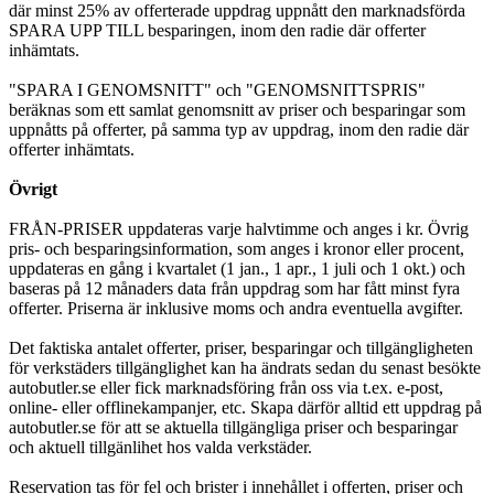
där minst 25% av offerterade uppdrag uppnått den marknadsförda
SPARA UPP TILL besparingen, inom den radie där offerter
inhämtats.
"SPARA I GENOMSNITT" och "GENOMSNITTSPRIS"
beräknas som ett samlat genomsnitt av priser och besparingar som
uppnåtts på offerter, på samma typ av uppdrag, inom den radie där
offerter inhämtats.
Övrigt
FRÅN-PRISER uppdateras varje halvtimme och anges i kr. Övrig
pris- och besparingsinformation, som anges i kronor eller procent,
uppdateras en gång i kvartalet (1 jan., 1 apr., 1 juli och 1 okt.) och
baseras på 12 månaders data från uppdrag som har fått minst fyra
offerter. Priserna är inklusive moms och andra eventuella avgifter.
Det faktiska antalet offerter, priser, besparingar och tillgängligheten
för verkstäders tillgänglighet kan ha ändrats sedan du senast besökte
autobutler.se eller fick marknadsföring från oss via t.ex. e-post,
online- eller offlinekampanjer, etc. Skapa därför alltid ett uppdrag på
autobutler.se för att se aktuella tillgängliga priser och besparingar
och aktuell tillgänlihet hos valda verkstäder.
Reservation tas för fel och brister i innehållet i offerten, priser och