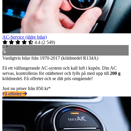
AC-Service (äldre bilar)
4.4
(
2 549
)
Vanligtvis bilar från 1970-2017 (köldmedel R134A)
Få ett välfungerande AC-system och kall luft i kupén. Din AC
servas, kontrolleras för otätheteer och fylls på med upp till
200 g
köldmedel. Få offerter och se ditt pris omgående!
Just nu priser från 850 kr*
Få offerter