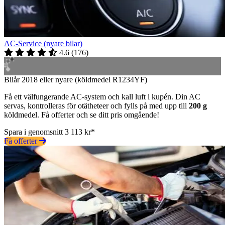
AC-Service (nyare bilar)
4.6
(
176
)
Bilår 2018 eller nyare (köldmedel R1234YF)
Få ett välfungerande AC-system och kall luft i kupén. Din AC
servas, kontrolleras för otätheteer och fylls på med upp till
200 g
köldmedel. Få offerter och se ditt pris omgående!
Spara i genomsnitt 3 113 kr*
Få offerter