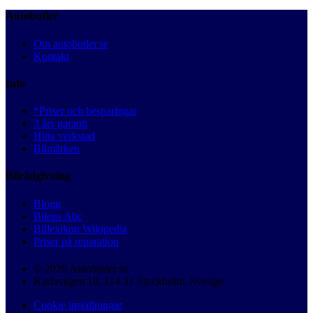
Autobutler
Om autobutler.se
Kontakt
Info
*Priser och besparingar
3 års garanti
Hitta verkstad
Bilmärken
Bilrådgivning
Blogg
Bilens Abc
Billexikon Wikipedia
Priser på reparation
© 2026 Autobutler.se
Karlavägen 18, 114 31 Stockholm, Sverige
Cookie inställningar