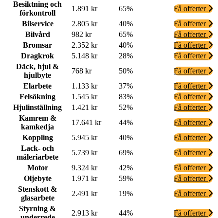
Besiktning och
1.891 kr
65%
Få offerter
förkontroll
Bilservice
2.805 kr
40%
Få offerter
Bilvård
982 kr
65%
Få offerter
Bromsar
2.352 kr
40%
Få offerter
Dragkrok
5.148 kr
28%
Få offerter
Däck, hjul &
768 kr
50%
Få offerter
hjulbyte
Elarbete
1.133 kr
37%
Få offerter
Felsökning
1.545 kr
83%
Få offerter
Hjulinställning
1.421 kr
52%
Få offerter
Kamrem &
17.641 kr
44%
Få offerter
kamkedja
Koppling
5.945 kr
40%
Få offerter
Lack- och
5.739 kr
69%
Få offerter
måleriarbete
Motor
9.324 kr
42%
Få offerter
Oljebyte
1.971 kr
59%
Få offerter
Stenskott &
2.491 kr
19%
Få offerter
glasarbete
Styrning &
2.913 kr
44%
Få offerter
underrede