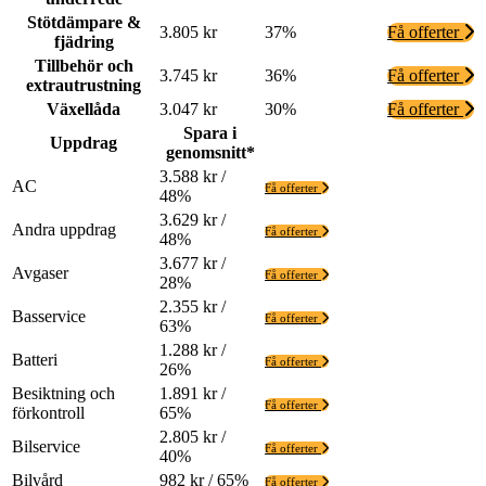
Stötdämpare &
3.805 kr
37%
Få offerter
fjädring
Tillbehör och
3.745 kr
36%
Få offerter
extrautrustning
Växellåda
3.047 kr
30%
Få offerter
Spara i
Uppdrag
genomsnitt*
3.588 kr /
AC
Få offerter
48%
3.629 kr /
Andra uppdrag
Få offerter
48%
3.677 kr /
Avgaser
Få offerter
28%
2.355 kr /
Basservice
Få offerter
63%
1.288 kr /
Batteri
Få offerter
26%
Besiktning och
1.891 kr /
Få offerter
förkontroll
65%
2.805 kr /
Bilservice
Få offerter
40%
Bilvård
982 kr / 65%
Få offerter