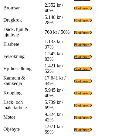
2.352 kr /
Bromsar
Få offerter
40%
5.148 kr /
Dragkrok
Få offerter
28%
Däck, hjul &
768 kr / 50%
Få offerter
hjulbyte
1.133 kr /
Elarbete
Få offerter
37%
1.545 kr /
Felsökning
Få offerter
83%
1.421 kr /
Hjulinställning
Få offerter
52%
Kamrem &
17.641 kr /
Få offerter
kamkedja
44%
5.945 kr /
Koppling
Få offerter
40%
Lack- och
5.739 kr /
Få offerter
måleriarbete
69%
9.324 kr /
Motor
Få offerter
42%
1.971 kr /
Oljebyte
Få offerter
59%