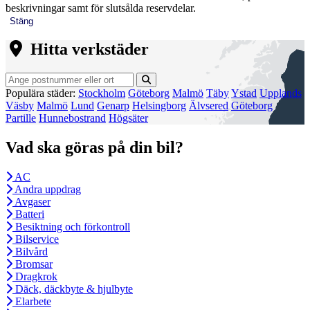
beskrivningar samt för slutsålda reservdelar.
Stäng
Hitta verkstäder
Populära städer:
Stockholm
Göteborg
Malmö
Täby
Ystad
Upplands
Väsby
Malmö
Lund
Genarp
Helsingborg
Älvsered
Göteborg
Partille
Hunnebostrand
Högsäter
Vad ska göras på din bil?
AC
Andra uppdrag
Avgaser
Batteri
Besiktning och förkontroll
Bilservice
Bilvård
Bromsar
Dragkrok
Däck, däckbyte & hjulbyte
Elarbete