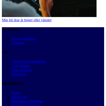
Min bil drar åt höger eller vänster
Autobutler
Om autobutler.se
Kontakt
Info
*Priser och besparingar
3 års garanti
Hitta verkstad
Bilmärken
Bilrådgivning
Blogg
Bilens Abc
Billexikon Wikipedia
Priser på reparation