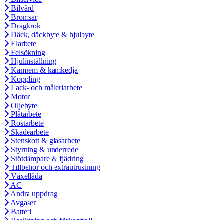
Bilvård
Bromsar
Dragkrok
Däck, däckbyte & hjulbyte
Elarbete
Felsökning
Hjulinställning
Kamrem & kamkedja
Koppling
Lack- och måleriarbete
Motor
Oljebyte
Plåtarbete
Rostarbete
Skadearbete
Stenskott & glasarbete
Styrning & underrede
Stötdämpare & fjädring
Tillbehör och extrautrustning
Växellåda
AC
Andra uppdrag
Avgaser
Batteri