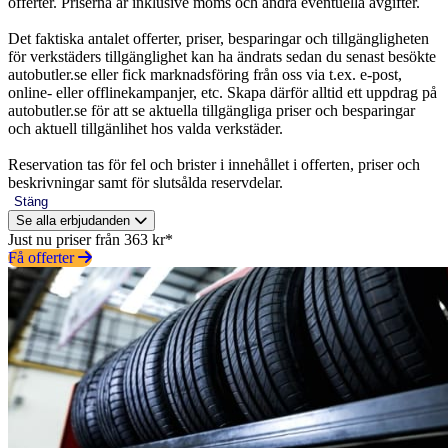
offerter. Priserna är inklusive moms och andra eventuella avgifter.
Det faktiska antalet offerter, priser, besparingar och tillgängligheten
för verkstäders tillgänglighet kan ha ändrats sedan du senast besökte
autobutler.se eller fick marknadsföring från oss via t.ex. e-post,
online- eller offlinekampanjer, etc. Skapa därför alltid ett uppdrag på
autobutler.se för att se aktuella tillgängliga priser och besparingar
och aktuell tillgänlihet hos valda verkstäder.
Reservation tas för fel och brister i innehållet i offerten, priser och
beskrivningar samt för slutsålda reservdelar.
Stäng
Se alla erbjudanden
Just nu priser från 363 kr*
Få offerter