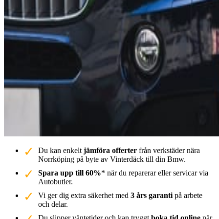
Du kan enkelt
jämföra offerter
från verkstäder nära
Norrköping på byte av Vinterdäck till din Bmw.
Spara upp till 60%
* när du reparerar eller servicar via
Autobutler.
Vi ger dig extra säkerhet med
3 års garanti
på arbete
och delar.
Du slipper väntetider och kan tryggt
boka tid online
när