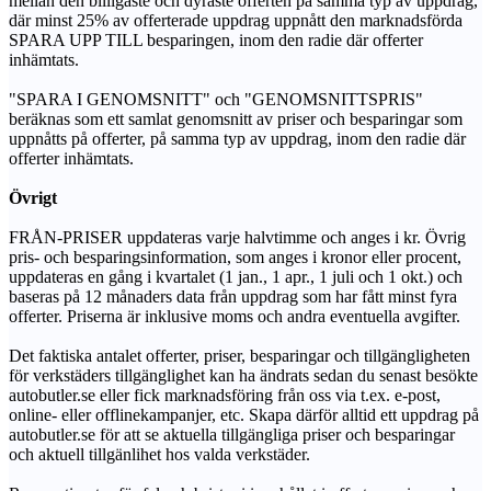
mellan den billigaste och dyraste offerten på samma typ av uppdrag,
där minst 25% av offerterade uppdrag uppnått den marknadsförda
SPARA UPP TILL besparingen, inom den radie där offerter
inhämtats.
"SPARA I GENOMSNITT" och "GENOMSNITTSPRIS"
beräknas som ett samlat genomsnitt av priser och besparingar som
uppnåtts på offerter, på samma typ av uppdrag, inom den radie där
offerter inhämtats.
Övrigt
FRÅN-PRISER uppdateras varje halvtimme och anges i kr. Övrig
pris- och besparingsinformation, som anges i kronor eller procent,
uppdateras en gång i kvartalet (1 jan., 1 apr., 1 juli och 1 okt.) och
baseras på 12 månaders data från uppdrag som har fått minst fyra
offerter. Priserna är inklusive moms och andra eventuella avgifter.
Det faktiska antalet offerter, priser, besparingar och tillgängligheten
för verkstäders tillgänglighet kan ha ändrats sedan du senast besökte
autobutler.se eller fick marknadsföring från oss via t.ex. e-post,
online- eller offlinekampanjer, etc. Skapa därför alltid ett uppdrag på
autobutler.se för att se aktuella tillgängliga priser och besparingar
och aktuell tillgänlihet hos valda verkstäder.