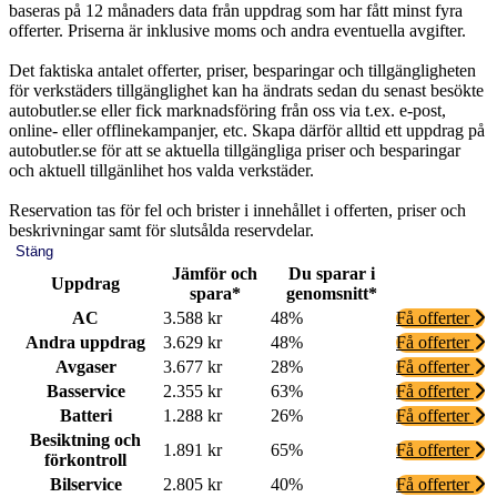
baseras på 12 månaders data från uppdrag som har fått minst fyra
offerter. Priserna är inklusive moms och andra eventuella avgifter.
Det faktiska antalet offerter, priser, besparingar och tillgängligheten
för verkstäders tillgänglighet kan ha ändrats sedan du senast besökte
autobutler.se eller fick marknadsföring från oss via t.ex. e-post,
online- eller offlinekampanjer, etc. Skapa därför alltid ett uppdrag på
autobutler.se för att se aktuella tillgängliga priser och besparingar
och aktuell tillgänlihet hos valda verkstäder.
Reservation tas för fel och brister i innehållet i offerten, priser och
beskrivningar samt för slutsålda reservdelar.
Stäng
Jämför och
Du sparar i
Uppdrag
spara*
genomsnitt*
AC
3.588 kr
48%
Få offerter
Andra uppdrag
3.629 kr
48%
Få offerter
Avgaser
3.677 kr
28%
Få offerter
Basservice
2.355 kr
63%
Få offerter
Batteri
1.288 kr
26%
Få offerter
Besiktning och
1.891 kr
65%
Få offerter
förkontroll
Bilservice
2.805 kr
40%
Få offerter