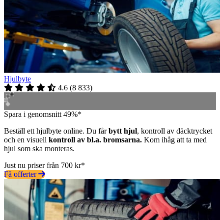
Hjulbyte
4.6
(
8 833
)
Spara i genomsnitt 49%*
Beställ ett hjulbyte online. Du får
bytt hjul
, kontroll av däcktrycket
och en visuell
kontroll av bl.a. bromsarna.
Kom ihåg att ta med
hjul som ska monteras.
Just nu priser från 700 kr*
Få offerter