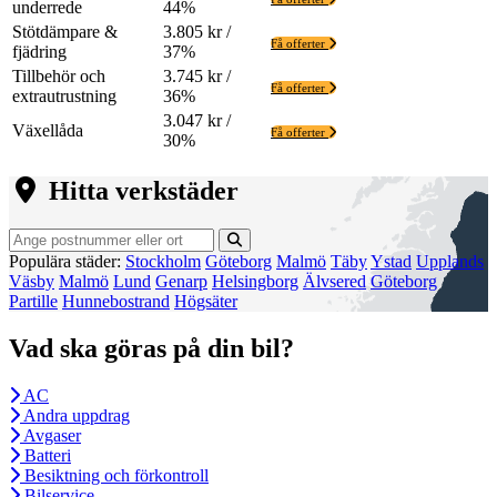
underrede
44%
Stötdämpare &
3.805 kr /
Få offerter
fjädring
37%
Tillbehör och
3.745 kr /
Få offerter
extrautrustning
36%
3.047 kr /
Växellåda
Få offerter
30%
Hitta verkstäder
Populära städer:
Stockholm
Göteborg
Malmö
Täby
Ystad
Upplands
Väsby
Malmö
Lund
Genarp
Helsingborg
Älvsered
Göteborg
Partille
Hunnebostrand
Högsäter
Vad ska göras på din bil?
AC
Andra uppdrag
Avgaser
Batteri
Besiktning och förkontroll
Bilservice