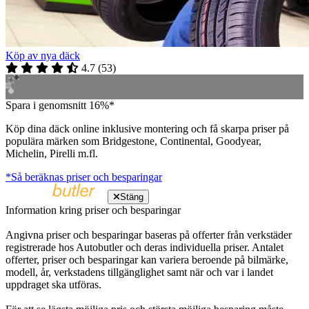
Köp av nya däck
4.7
(
53
)
Spara i genomsnitt 16%*
Köp dina däck online inklusive montering och få skarpa priser på
populära märken som Bridgestone, Continental, Goodyear,
Michelin, Pirelli m.fl.
*Så beräknas priser och besparingar
Stäng
Information kring priser och besparingar
Angivna priser och besparingar baseras på offerter från verkstäder
registrerade hos Autobutler och deras individuella priser. Antalet
offerter, priser och besparingar kan variera beroende på bilmärke,
modell, år, verkstadens tillgänglighet samt när och var i landet
uppdraget ska utföras.