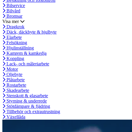
Besiktning och förkontroll
Bilservice
Bilvård
Bromsar
Visa mer
Dragkrok
Däck, däckbyte & hjulbyte
Elarbete
Felsökning
Hjulinställning
Kamrem & kamkedja
Koppling
Lack- och måleriarbete
Motor
Oljebyte
Plåtarbete
Rostarbete
Skadearbete
Stenskott & glasarbete
Styrning & underrede
Stötdämpare & fjädring
Tillbehör och extrautrustning
Växellåda