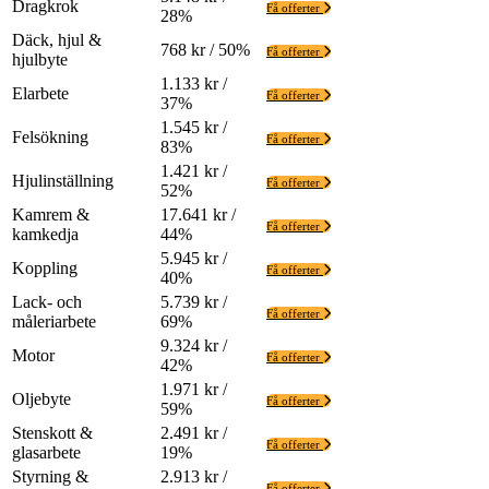
Dragkrok
Få offerter
28%
Däck, hjul &
768 kr / 50%
Få offerter
hjulbyte
1.133 kr /
Elarbete
Få offerter
37%
1.545 kr /
Felsökning
Få offerter
83%
1.421 kr /
Hjulinställning
Få offerter
52%
Kamrem &
17.641 kr /
Få offerter
kamkedja
44%
5.945 kr /
Koppling
Få offerter
40%
Lack- och
5.739 kr /
Få offerter
måleriarbete
69%
9.324 kr /
Motor
Få offerter
42%
1.971 kr /
Oljebyte
Få offerter
59%
Stenskott &
2.491 kr /
Få offerter
glasarbete
19%
Styrning &
2.913 kr /
Få offerter