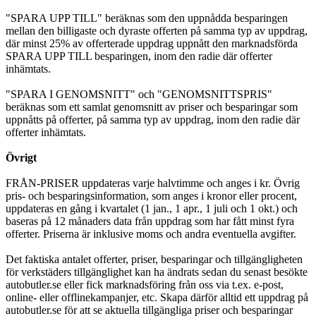
"SPARA UPP TILL" beräknas som den uppnådda besparingen
mellan den billigaste och dyraste offerten på samma typ av uppdrag,
där minst 25% av offerterade uppdrag uppnått den marknadsförda
SPARA UPP TILL besparingen, inom den radie där offerter
inhämtats.
"SPARA I GENOMSNITT" och "GENOMSNITTSPRIS"
beräknas som ett samlat genomsnitt av priser och besparingar som
uppnåtts på offerter, på samma typ av uppdrag, inom den radie där
offerter inhämtats.
Övrigt
FRÅN-PRISER uppdateras varje halvtimme och anges i kr. Övrig
pris- och besparingsinformation, som anges i kronor eller procent,
uppdateras en gång i kvartalet (1 jan., 1 apr., 1 juli och 1 okt.) och
baseras på 12 månaders data från uppdrag som har fått minst fyra
offerter. Priserna är inklusive moms och andra eventuella avgifter.
Det faktiska antalet offerter, priser, besparingar och tillgängligheten
för verkstäders tillgänglighet kan ha ändrats sedan du senast besökte
autobutler.se eller fick marknadsföring från oss via t.ex. e-post,
online- eller offlinekampanjer, etc. Skapa därför alltid ett uppdrag på
autobutler.se för att se aktuella tillgängliga priser och besparingar