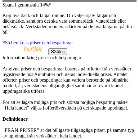
Spara i genomsnitt 14%*
Köp nya däck och fälgar online. Du väljer själv fälgar och
däckmärke, samt om det ska vara sommardäck, vinterdäck eller
helårsdäck. Verkstaden monterar däcken på de nya fälgarna på din
bil.
*Så beräknas priser och besparingar
Stäng
Information kring priser och besparingar
Angivna priser och besparingar baseras på offerter från verkstäder
registrerade hos Autobutler och deras individuella priser. Antalet
offerter, priser och besparingar kan variera beroende på bilmärke,
modell, år, verkstadens tillgänglighet samt när och var i landet
uppdraget ska utföras.
För att se lägsta möjliga pris och största möjliga besparing måste
"Hela landet" väljas i offertöversikten på det skapade uppdraget.
Definitioner
"FRÅN-PRISER" är det billigaste tillgängliga priset, på samma typ
av uppdrag, från verkstäder i hela landet.