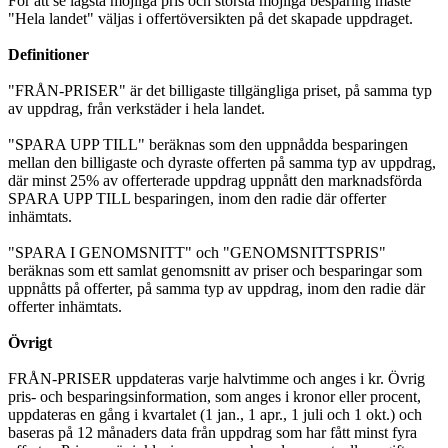
För att se lägsta möjliga pris och största möjliga besparing måste
"Hela landet" väljas i offertöversikten på det skapade uppdraget.
Definitioner
"FRÅN-PRISER" är det billigaste tillgängliga priset, på samma typ
av uppdrag, från verkstäder i hela landet.
"SPARA UPP TILL" beräknas som den uppnådda besparingen
mellan den billigaste och dyraste offerten på samma typ av uppdrag,
där minst 25% av offerterade uppdrag uppnått den marknadsförda
SPARA UPP TILL besparingen, inom den radie där offerter
inhämtats.
"SPARA I GENOMSNITT" och "GENOMSNITTSPRIS"
beräknas som ett samlat genomsnitt av priser och besparingar som
uppnåtts på offerter, på samma typ av uppdrag, inom den radie där
offerter inhämtats.
Övrigt
FRÅN-PRISER uppdateras varje halvtimme och anges i kr. Övrig
pris- och besparingsinformation, som anges i kronor eller procent,
uppdateras en gång i kvartalet (1 jan., 1 apr., 1 juli och 1 okt.) och
baseras på 12 månaders data från uppdrag som har fått minst fyra