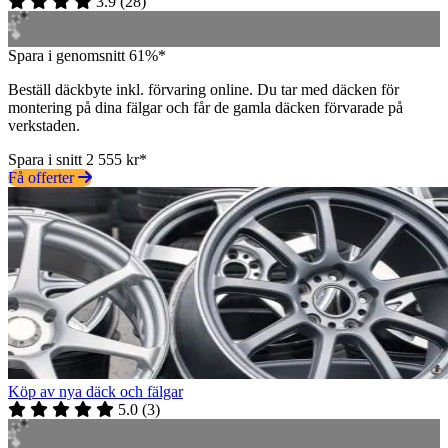
3.9
(
28
)
Spara i genomsnitt 61%*
Beställ däckbyte inkl. förvaring online. Du tar med däcken för
montering på dina fälgar och får de gamla däcken förvarade på
verkstaden.
Spara i snitt 2 555 kr*
Få offerter
Köp av nya däck och fälgar
5.0
(
3
)