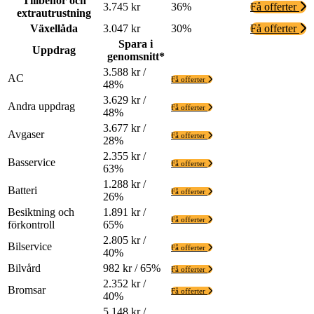
Tillbehör och
3.745 kr
36%
Få offerter
extrautrustning
Växellåda
3.047 kr
30%
Få offerter
Spara i
Uppdrag
genomsnitt*
3.588 kr /
AC
Få offerter
48%
3.629 kr /
Andra uppdrag
Få offerter
48%
3.677 kr /
Avgaser
Få offerter
28%
2.355 kr /
Basservice
Få offerter
63%
1.288 kr /
Batteri
Få offerter
26%
Besiktning och
1.891 kr /
Få offerter
förkontroll
65%
2.805 kr /
Bilservice
Få offerter
40%
Bilvård
982 kr / 65%
Få offerter
2.352 kr /
Bromsar
Få offerter
40%
5.148 kr /