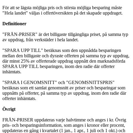
För att se lägsta möjliga pris och största möjliga besparing måste
"Hela landet" väljas i offertöversikten på det skapade uppdraget.
Definitioner
"FRÅN-PRISER" är det billigaste tillgängliga priset, på samma typ
av uppdrag, från verkstäder i hela landet.
"SPARA UPP TILL" beräknas som den uppnådda besparingen
mellan den billigaste och dyraste offerten på samma typ av uppdrag,
där minst 25% av offerterade uppdrag uppnått den marknadsförda
SPARA UPP TILL besparingen, inom den radie där offerter
inhämtats.
"SPARA I GENOMSNITT" och "GENOMSNITTSPRIS"
beräknas som ett samlat genomsnitt av priser och besparingar som
uppnåtts på offerter, på samma typ av uppdrag, inom den radie där
offerter inhämtats.
Övrigt
FRÅN-PRISER uppdateras varje halvtimme och anges i kr. Övrig
pris- och besparingsinformation, som anges i kronor eller procent,
uppdateras en gång i kvartalet (1 jan., 1 apr., 1 juli och 1 okt.) och