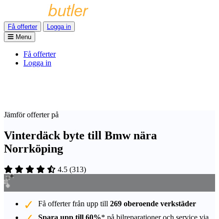
Få offerter
Logga in
Menu
Få offerter
Logga in
Jämför offerter på
Vinterdäck byte till Bmw nära
Norrköping
4.5
(
313
)
Få offerter från upp till
269 oberoende verkstäder
Spara upp till 60%
* på bilreparationer och service via