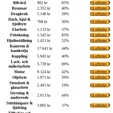
Bilvård
982 kr
65%
Få offerter
Bromsar
2.352 kr
40%
Få offerter
Dragkrok
5.148 kr
28%
Få offerter
Däck, hjul &
768 kr
50%
Få offerter
hjulbyte
Elarbete
1.133 kr
37%
Få offerter
Felsökning
1.545 kr
83%
Få offerter
Hjulinställning
1.421 kr
52%
Få offerter
Kamrem &
17.641 kr
44%
Få offerter
kamkedja
Koppling
5.945 kr
40%
Få offerter
Lack- och
5.739 kr
69%
Få offerter
måleriarbete
Motor
9.324 kr
42%
Få offerter
Oljebyte
1.971 kr
59%
Få offerter
Stenskott &
2.491 kr
19%
Få offerter
glasarbete
Styrning &
2.913 kr
44%
Få offerter
underrede
Stötdämpare &
3.805 kr
37%
Få offerter
fjädring