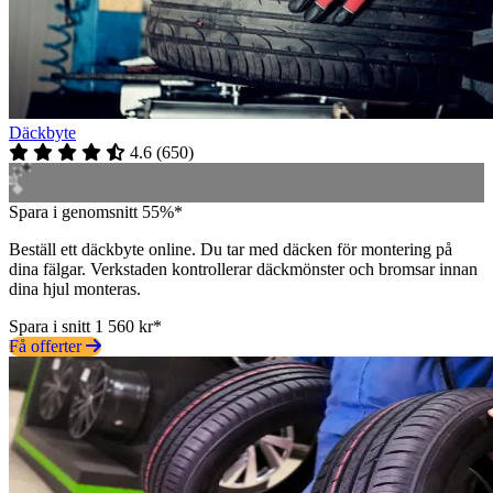
Däckbyte
4.6
(
650
)
Spara i genomsnitt 55%*
Beställ ett däckbyte online. Du tar med däcken för montering på
dina fälgar. Verkstaden kontrollerar däckmönster och bromsar innan
dina hjul monteras.
Spara i snitt 1 560 kr*
Få offerter