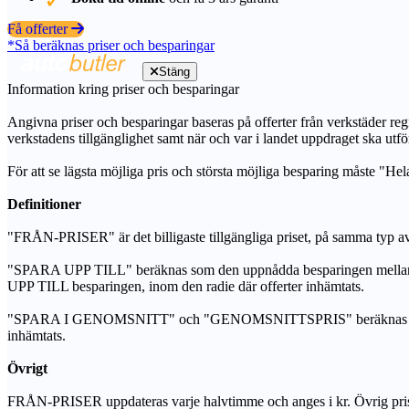
Få offerter
*Så beräknas priser och besparingar
Stäng
Information kring priser och besparingar
Angivna priser och besparingar baseras på offerter från verkstäder regi
verkstadens tillgänglighet samt när och var i landet uppdraget ska utfö
För att se lägsta möjliga pris och största möjliga besparing måste "Hel
Definitioner
"FRÅN-PRISER" är det billigaste tillgängliga priset, på samma typ av 
"SPARA UPP TILL" beräknas som den uppnådda besparingen mellan de
UPP TILL besparingen, inom den radie där offerter inhämtats.
"SPARA I GENOMSNITT" och "GENOMSNITTSPRIS" beräknas som ett sam
inhämtats.
Övrigt
FRÅN-PRISER uppdateras varje halvtimme och anges i kr. Övrig pris- oc