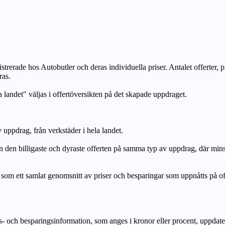
strerade hos Autobutler och deras individuella priser. Antalet offerter, 
ras.
a landet" väljas i offertöversikten på det skapade uppdraget.
uppdrag, från verkstäder i hela landet.
n billigaste och dyraste offerten på samma typ av uppdrag, där mi
lat genomsnitt av priser och besparingar som uppnåtts på offerte
h besparingsinformation, som anges i kronor eller procent, uppdateras e