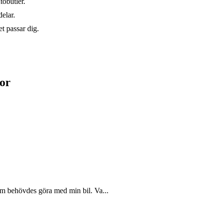
tobutler.
elar.
t passar dig.
or
m behövdes göra med min bil. Va...