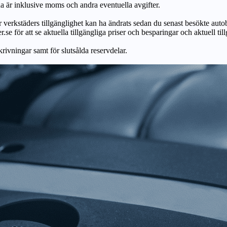
na är inklusive moms och andra eventuella avgifter.
ör verkstäders tillgänglighet kan ha ändrats sedan du senast besökte autob
r.se för att se aktuella tillgängliga priser och besparingar och aktuell til
skrivningar samt för slutsålda reservdelar.