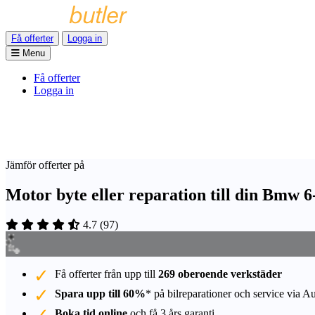
Få offerter
Logga in
Menu
Få offerter
Logga in
Jämför offerter på
Motor byte eller reparation till din Bmw 6
4.7
(
97
)
Få offerter från upp till
269 oberoende verkstäder
Spara upp till 60%
* på bilreparationer och service via A
Boka tid online
och få 3 års garanti