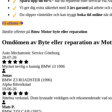
Spara upp till 60%
* när du reparerar eller servicar via Au
Vi ger dig extra säkerhet med
3 års garanti
på arbete och d
Du slipper väntetider och kan tryggt
boka tid online
när de
Få offerter
Jämför offerter på
Bmw
Motor
byte eller reparation
Omdömen av Byte eller reparation av Mot
Auto Mechatronic Service Göteborg
28-07-26
Mycket trevlig o kunnig BMW z3 1996
Jonas
BMW Z3 ROADSTER (1996)
Alpha Bilverkstad
19-06-26
Jättebra verkstad. Dom lyssnade verkligen och rekomenderade vad so
Mats P.
BMW 335I CAB (2007)