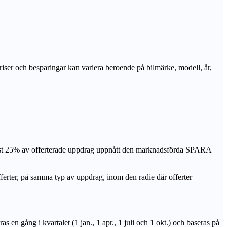
priser och besparingar kan variera beroende på bilmärke, modell, år,
nst 25% av offerterade uppdrag uppnått den marknadsförda SPARA
r, på samma typ av uppdrag, inom den radie där offerter
n gång i kvartalet (1 jan., 1 apr., 1 juli och 1 okt.) och baseras på