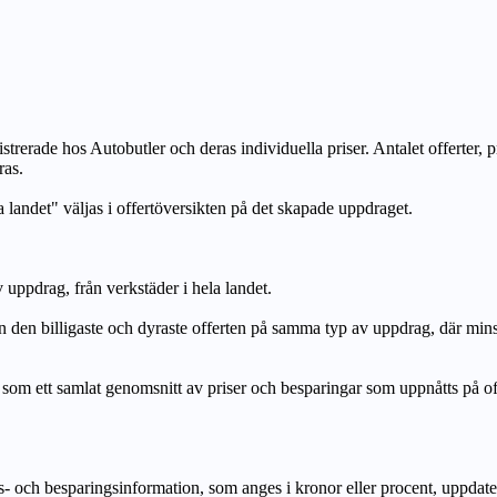
strerade hos Autobutler och deras individuella priser. Antalet offerter, 
ras.
a landet" väljas i offertöversikten på det skapade uppdraget.
uppdrag, från verkstäder i hela landet.
n billigaste och dyraste offerten på samma typ av uppdrag, där mi
lat genomsnitt av priser och besparingar som uppnåtts på offerte
h besparingsinformation, som anges i kronor eller procent, uppdateras e