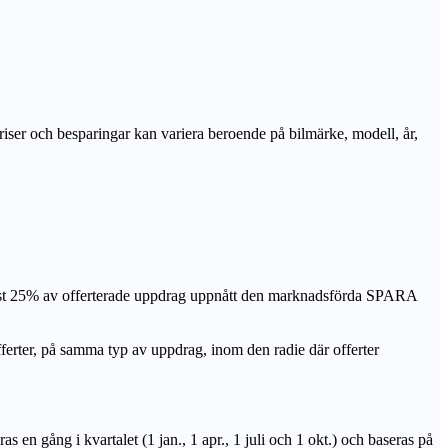
priser och besparingar kan variera beroende på bilmärke, modell, år,
nst 25% av offerterade uppdrag uppnått den marknadsförda SPARA
r, på samma typ av uppdrag, inom den radie där offerter
n gång i kvartalet (1 jan., 1 apr., 1 juli och 1 okt.) och baseras på