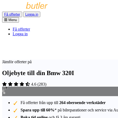
Få offerter
Logga in
Menu
Få offerter
Logga in
Jämför offerter på
Oljebyte till din Bmw 320I
4.6
(
283
)
Få offerter från upp till
264 oberoende verkstäder
Spara upp till 60%
* på bilreparationer och service via A
Boka tid online
och få 3 års garanti