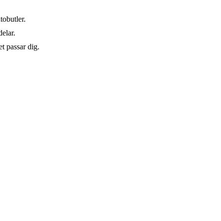
tobutler.
elar.
t passar dig.