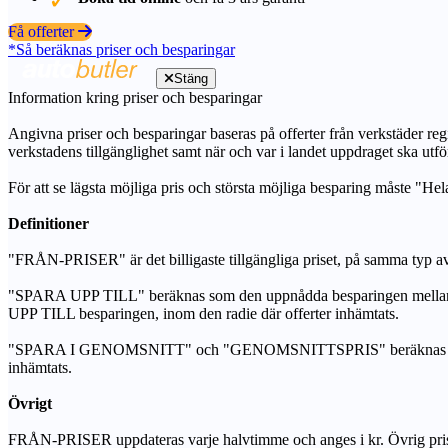
Få offerter
*Så beräknas priser och besparingar
Stäng
Information kring priser och besparingar
Angivna priser och besparingar baseras på offerter från verkstäder regi
verkstadens tillgänglighet samt när och var i landet uppdraget ska utfö
För att se lägsta möjliga pris och största möjliga besparing måste "Hel
Definitioner
"FRÅN-PRISER" är det billigaste tillgängliga priset, på samma typ av 
"SPARA UPP TILL" beräknas som den uppnådda besparingen mellan de
UPP TILL besparingen, inom den radie där offerter inhämtats.
"SPARA I GENOMSNITT" och "GENOMSNITTSPRIS" beräknas som ett sam
inhämtats.
Övrigt
FRÅN-PRISER uppdateras varje halvtimme och anges i kr. Övrig pris- oc