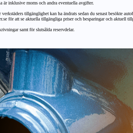
na är inklusive moms och andra eventuella avgifter.
ör verkstäders tillgänglighet kan ha ändrats sedan du senast besökte autob
r.se för att se aktuella tillgängliga priser och besparingar och aktuell til
skrivningar samt för slutsålda reservdelar.