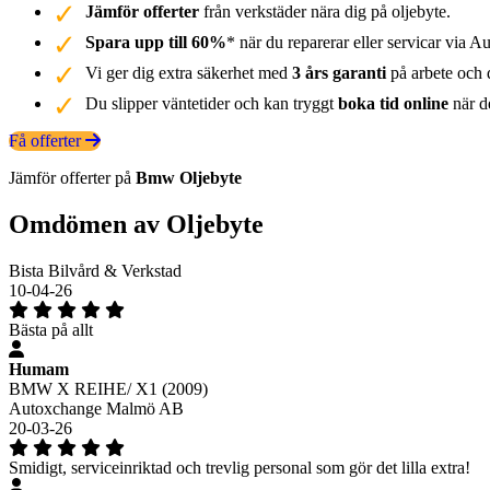
Jämför offerter
från verkstäder nära dig på oljebyte.
Spara upp till 60%
* när du reparerar eller servicar via Au
Vi ger dig extra säkerhet med
3 års garanti
på arbete och d
Du slipper väntetider och kan tryggt
boka tid online
när de
Få offerter
Jämför offerter på
Bmw
Oljebyte
Omdömen av Oljebyte
Bista Bilvård & Verkstad
10-04-26
Bästa på allt
Humam
BMW X REIHE/ X1 (2009)
Autoxchange Malmö AB
20-03-26
Smidigt, serviceinriktad och trevlig personal som gör det lilla extra!