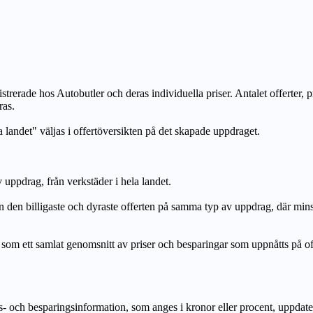
strerade hos Autobutler och deras individuella priser. Antalet offerter, 
ras.
a landet" väljas i offertöversikten på det skapade uppdraget.
uppdrag, från verkstäder i hela landet.
n billigaste och dyraste offerten på samma typ av uppdrag, där mi
lat genomsnitt av priser och besparingar som uppnåtts på offerte
h besparingsinformation, som anges i kronor eller procent, uppdateras e