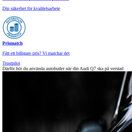
Din säkerhet för kvalitetsarbete
Prismatch
Fått ett billigare pris? Vi matchar det
Trustpilot
Därför bör du använda autobutler när din Audi Q7 ska på verstad