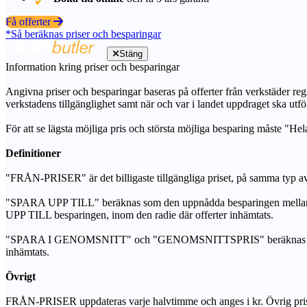
Få offerter
*Så beräknas priser och besparingar
Stäng
Information kring priser och besparingar
Angivna priser och besparingar baseras på offerter från verkstäder regi
verkstadens tillgänglighet samt när och var i landet uppdraget ska utfö
För att se lägsta möjliga pris och största möjliga besparing måste "Hel
Definitioner
"FRÅN-PRISER" är det billigaste tillgängliga priset, på samma typ av 
"SPARA UPP TILL" beräknas som den uppnådda besparingen mellan de
UPP TILL besparingen, inom den radie där offerter inhämtats.
"SPARA I GENOMSNITT" och "GENOMSNITTSPRIS" beräknas som ett sam
inhämtats.
Övrigt
FRÅN-PRISER uppdateras varje halvtimme och anges i kr. Övrig pris- oc