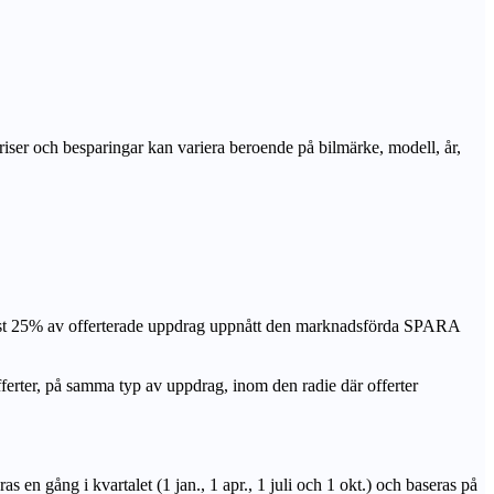
priser och besparingar kan variera beroende på bilmärke, modell, år,
nst 25% av offerterade uppdrag uppnått den marknadsförda SPARA
r, på samma typ av uppdrag, inom den radie där offerter
n gång i kvartalet (1 jan., 1 apr., 1 juli och 1 okt.) och baseras på