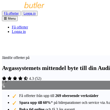
Få offerter
Logga in
Menu
Få offerter
Logga in
Jämför offerter på
Avgassystemets mittendel byte till din Aud
4.3
(
52
)
Få offerter från upp till
269 oberoende verkstäder
Spara upp till 60%
* på bilreparationer och service via A
Boka tid online
och få 3 års garanti