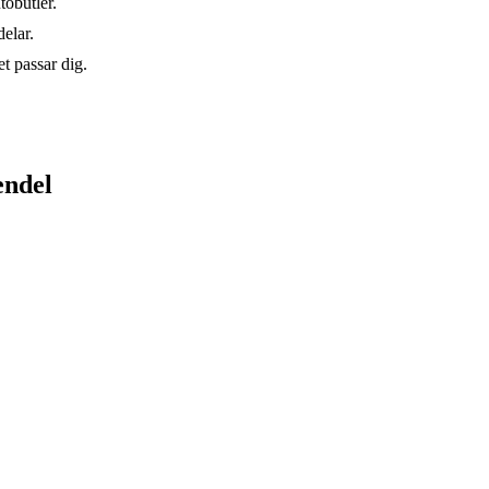
tobutler.
elar.
t passar dig.
endel