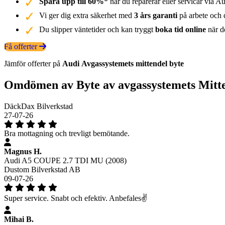
Spara upp till 60%
* när du reparerar eller servicar via Au
Vi ger dig extra säkerhet med
3 års garanti
på arbete och d
Du slipper väntetider och kan tryggt
boka tid online
när de
Få offerter
Jämför offerter på
Audi
Avgassystemets mittendel
byte
Omdömen av Byte av avgassystemets Mitt
DäckDax Bilverkstad
27-07-26
Bra mottagning och trevligt bemötande.
Magnus H.
Audi A5 COUPE 2.7 TDI MU (2008)
Dustom Bilverkstad AB
09-07-26
Super service. Snabt och efektiv. Anbefales✌️
Mihai B.