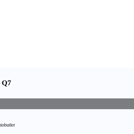
i Q7
utobutler