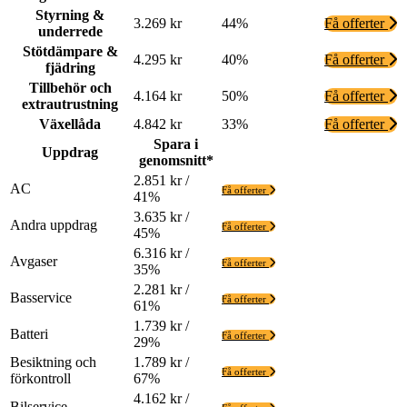
Styrning &
3.269 kr
44%
Få offerter
underrede
Stötdämpare &
4.295 kr
40%
Få offerter
fjädring
Tillbehör och
4.164 kr
50%
Få offerter
extrautrustning
Växellåda
4.842 kr
33%
Få offerter
Spara i
Uppdrag
genomsnitt*
2.851 kr /
AC
Få offerter
41%
3.635 kr /
Andra uppdrag
Få offerter
45%
6.316 kr /
Avgaser
Få offerter
35%
2.281 kr /
Basservice
Få offerter
61%
1.739 kr /
Batteri
Få offerter
29%
Besiktning och
1.789 kr /
Få offerter
förkontroll
67%
4.162 kr /
Bilservice