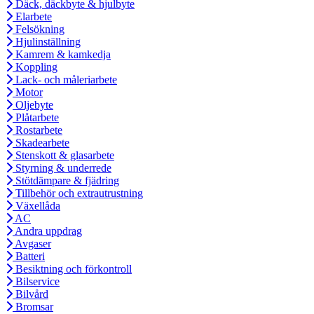
Däck, däckbyte & hjulbyte
Elarbete
Felsökning
Hjulinställning
Kamrem & kamkedja
Koppling
Lack- och måleriarbete
Motor
Oljebyte
Plåtarbete
Rostarbete
Skadearbete
Stenskott & glasarbete
Styrning & underrede
Stötdämpare & fjädring
Tillbehör och extrautrustning
Växellåda
AC
Andra uppdrag
Avgaser
Batteri
Besiktning och förkontroll
Bilservice
Bilvård
Bromsar