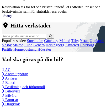
Reservation tas för fel och brister i innehållet i offerten, priser och
beskrivningar samt för slutsålda reservdelar.
Stäng
Hitta verkstäder
Populära städer:
Stockholm
Göteborg
Malmö
Täby
Ystad
Upplands
Väsby
Malmö
Lund
Genarp
Helsingborg
Älvsered
Göteborg
Partille
Hunnebostrand
Högsäter
Vad ska göras på din bil?
AC
Andra uppdrag
Avgaser
Batteri
Besiktning och förkontroll
Bilservice
Bilvård
Bromsar
Dragkrok