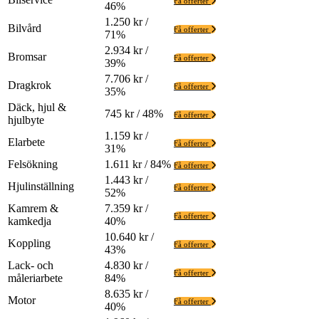
Få offerter
46%
1.250 kr /
Bilvård
Få offerter
71%
2.934 kr /
Bromsar
Få offerter
39%
7.706 kr /
Dragkrok
Få offerter
35%
Däck, hjul &
745 kr / 48%
Få offerter
hjulbyte
1.159 kr /
Elarbete
Få offerter
31%
Felsökning
1.611 kr / 84%
Få offerter
1.443 kr /
Hjulinställning
Få offerter
52%
Kamrem &
7.359 kr /
Få offerter
kamkedja
40%
10.640 kr /
Koppling
Få offerter
43%
Lack- och
4.830 kr /
Få offerter
måleriarbete
84%
8.635 kr /
Motor
Få offerter
40%