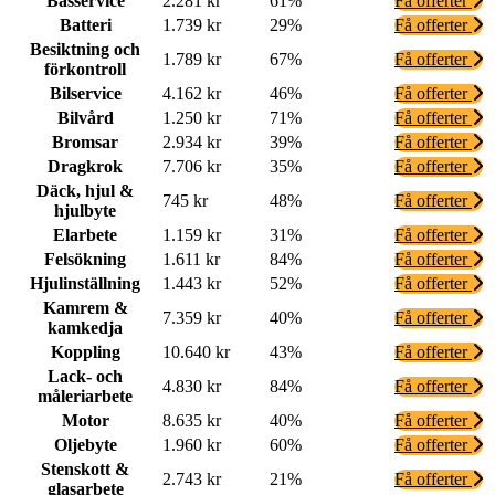
Basservice
2.281 kr
61%
Få offerter
Batteri
1.739 kr
29%
Få offerter
Besiktning och
1.789 kr
67%
Få offerter
förkontroll
Bilservice
4.162 kr
46%
Få offerter
Bilvård
1.250 kr
71%
Få offerter
Bromsar
2.934 kr
39%
Få offerter
Dragkrok
7.706 kr
35%
Få offerter
Däck, hjul &
745 kr
48%
Få offerter
hjulbyte
Elarbete
1.159 kr
31%
Få offerter
Felsökning
1.611 kr
84%
Få offerter
Hjulinställning
1.443 kr
52%
Få offerter
Kamrem &
7.359 kr
40%
Få offerter
kamkedja
Koppling
10.640 kr
43%
Få offerter
Lack- och
4.830 kr
84%
Få offerter
måleriarbete
Motor
8.635 kr
40%
Få offerter
Oljebyte
1.960 kr
60%
Få offerter
Stenskott &
2.743 kr
21%
Få offerter
glasarbete