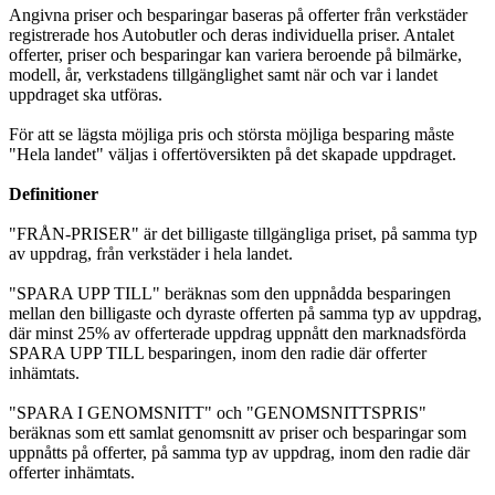
Angivna priser och besparingar baseras på offerter från verkstäder
registrerade hos Autobutler och deras individuella priser. Antalet
offerter, priser och besparingar kan variera beroende på bilmärke,
modell, år, verkstadens tillgänglighet samt när och var i landet
uppdraget ska utföras.
För att se lägsta möjliga pris och största möjliga besparing måste
"Hela landet" väljas i offertöversikten på det skapade uppdraget.
Definitioner
"FRÅN-PRISER" är det billigaste tillgängliga priset, på samma typ
av uppdrag, från verkstäder i hela landet.
"SPARA UPP TILL" beräknas som den uppnådda besparingen
mellan den billigaste och dyraste offerten på samma typ av uppdrag,
där minst 25% av offerterade uppdrag uppnått den marknadsförda
SPARA UPP TILL besparingen, inom den radie där offerter
inhämtats.
"SPARA I GENOMSNITT" och "GENOMSNITTSPRIS"
beräknas som ett samlat genomsnitt av priser och besparingar som
uppnåtts på offerter, på samma typ av uppdrag, inom den radie där
offerter inhämtats.