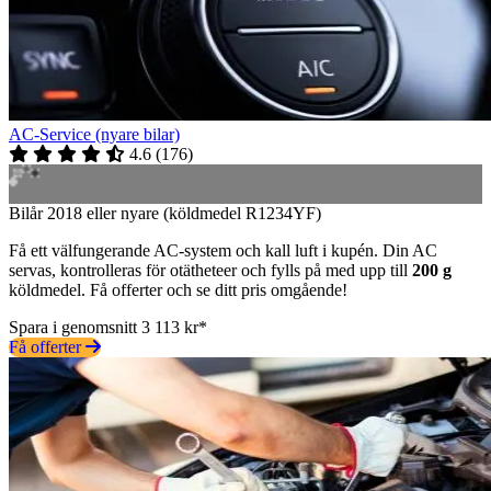
AC-Service (nyare bilar)
4.6
(
176
)
Bilår 2018 eller nyare (köldmedel R1234YF)
Få ett välfungerande AC-system och kall luft i kupén. Din AC
servas, kontrolleras för otätheteer och fylls på med upp till
200 g
köldmedel. Få offerter och se ditt pris omgående!
Spara i genomsnitt 3 113 kr*
Få offerter