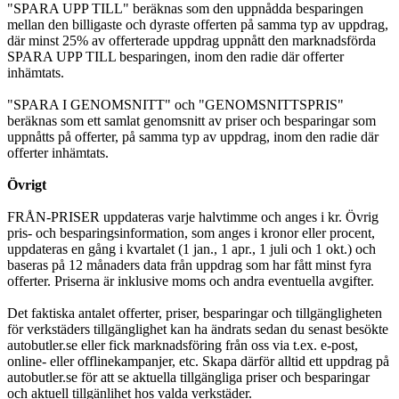
"SPARA UPP TILL" beräknas som den uppnådda besparingen
mellan den billigaste och dyraste offerten på samma typ av uppdrag,
där minst 25% av offerterade uppdrag uppnått den marknadsförda
SPARA UPP TILL besparingen, inom den radie där offerter
inhämtats.
"SPARA I GENOMSNITT" och "GENOMSNITTSPRIS"
beräknas som ett samlat genomsnitt av priser och besparingar som
uppnåtts på offerter, på samma typ av uppdrag, inom den radie där
offerter inhämtats.
Övrigt
FRÅN-PRISER uppdateras varje halvtimme och anges i kr. Övrig
pris- och besparingsinformation, som anges i kronor eller procent,
uppdateras en gång i kvartalet (1 jan., 1 apr., 1 juli och 1 okt.) och
baseras på 12 månaders data från uppdrag som har fått minst fyra
offerter. Priserna är inklusive moms och andra eventuella avgifter.
Det faktiska antalet offerter, priser, besparingar och tillgängligheten
för verkstäders tillgänglighet kan ha ändrats sedan du senast besökte
autobutler.se eller fick marknadsföring från oss via t.ex. e-post,
online- eller offlinekampanjer, etc. Skapa därför alltid ett uppdrag på
autobutler.se för att se aktuella tillgängliga priser och besparingar
och aktuell tillgänlihet hos valda verkstäder.