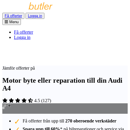
Få offerter
Logga in
Menu
Få offerter
Logga in
Jämför offerter på
Motor byte eller reparation till din Audi
A4
4.5
(
127
)
Få offerter från upp till
270 oberoende verkstäder
Spara upp till 60%
* på bilreparationer och service via