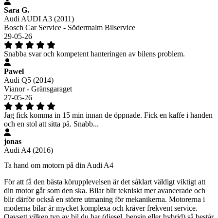
Sara G.
Audi AUDI A3 (2011)
Bosch Car Service - Södermalm Bilservice
29-05-26
Snabba svar och kompetent hanteringen av bilens problem.
Pawel
Audi Q5 (2014)
Vianor - Gränsgaraget
27-05-26
Jag fick komma in 15 min innan de öppnade. Fick en kaffe i handen
och en stol att sitta på. Snabb...
jonas
Audi A4 (2016)
Ta hand om motorn på din Audi A4
För att få den bästa körupplevelsen är det såklart väldigt viktigt att
din motor går som den ska. Bilar blir tekniskt mer avancerade och
blir därför också en större utmaning för mekanikerna. Motorerna i
moderna bilar är mycket komplexa och kräver frekvent service.
Oavsett vilken typ av bil du har (diesel, bensin eller hybrid) så består