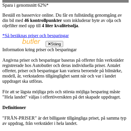
Spara i genomsnitt 62%*
Beställ en basservice online. Du får en fullständig genomgång av
din bil med
46 kontrollpunkter
som inkluderar byte av olja och
oljefilter med upp till
4 liter kvalitetsolja
.
*Så beräknas priser och besparingar
Stäng
Information kring priser och besparingar
Angivna priser och besparingar baseras på offerter från verkstäder
registrerade hos Autobutler och deras individuella priser. Antalet
offerter, priser och besparingar kan variera beroende på bilmärke,
modell, år, verkstadens tillgänglighet samt när och var i landet
uppdraget ska utföras.
För att se lägsta möjliga pris och största möjliga besparing måste
"Hela landet" väljas i offertöversikten på det skapade uppdraget.
Definitioner
"FRÅN-PRISER" är det billigaste tillgängliga priset, på samma typ
av uppdrag, från verkstäder i hela landet.