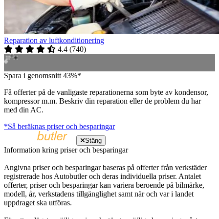
Reparation av luftkonditionering
4.4
(
740
)
Spara i genomsnitt 43%*
Få offerter på de vanligaste reparationerna som byte av kondensor,
kompressor m.m. Beskriv din reparation eller de problem du har
med din AC.
*Så beräknas priser och besparingar
Stäng
Information kring priser och besparingar
Angivna priser och besparingar baseras på offerter från verkstäder
registrerade hos Autobutler och deras individuella priser. Antalet
offerter, priser och besparingar kan variera beroende på bilmärke,
modell, år, verkstadens tillgänglighet samt när och var i landet
uppdraget ska utföras.