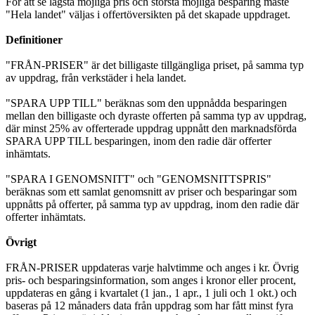
För att se lägsta möjliga pris och största möjliga besparing måste
"Hela landet" väljas i offertöversikten på det skapade uppdraget.
Definitioner
"FRÅN-PRISER" är det billigaste tillgängliga priset, på samma typ
av uppdrag, från verkstäder i hela landet.
"SPARA UPP TILL" beräknas som den uppnådda besparingen
mellan den billigaste och dyraste offerten på samma typ av uppdrag,
där minst 25% av offerterade uppdrag uppnått den marknadsförda
SPARA UPP TILL besparingen, inom den radie där offerter
inhämtats.
"SPARA I GENOMSNITT" och "GENOMSNITTSPRIS"
beräknas som ett samlat genomsnitt av priser och besparingar som
uppnåtts på offerter, på samma typ av uppdrag, inom den radie där
offerter inhämtats.
Övrigt
FRÅN-PRISER uppdateras varje halvtimme och anges i kr. Övrig
pris- och besparingsinformation, som anges i kronor eller procent,
uppdateras en gång i kvartalet (1 jan., 1 apr., 1 juli och 1 okt.) och
baseras på 12 månaders data från uppdrag som har fått minst fyra