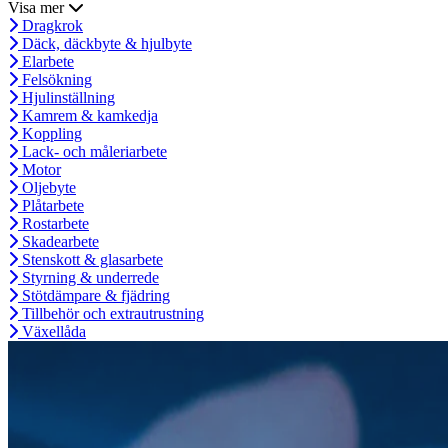
Visa mer
Dragkrok
Däck, däckbyte & hjulbyte
Elarbete
Felsökning
Hjulinställning
Kamrem & kamkedja
Koppling
Lack- och måleriarbete
Motor
Oljebyte
Plåtarbete
Rostarbete
Skadearbete
Stenskott & glasarbete
Styrning & underrede
Stötdämpare & fjädring
Tillbehör och extrautrustning
Växellåda