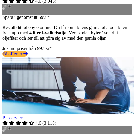
4.6
(
3 945
)
Spara i genomsnitt 59%*
Beställ ditt oljebyte online. Du får tömt bilens gamla olja och bilen
fylls upp med
4 liter kvalitetsolja
. Verkstaden byter även ditt
oljefilter och ser till att göra sig av med den gamla oljan.
Just nu priser från 997 kr*
Få offerter
Basservice
4.6
(
3 118
)