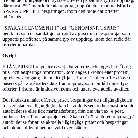
mellan den billigaste och dyraste offerten på samma typ av uppdrag,
där minst 25% av offerterade uppdrag uppnått den marknadsförda
SPARA UPP TILL besparingen, inom den radie där offerter
inhämtats.
"SPARA I GENOMSNITT" och "GENOMSNITTSPRIS"
beräknas som ett samlat genomsnitt av priser och besparingar som
uppnåtts på offerter, på samma typ av uppdrag, inom den radie där
offerter inhämtats.
Övrigt
FRÅN-PRISER uppdateras varje halvtimme och anges i kr. Övrig
pris- och besparingsinformation, som anges i kronor eller procent,
uppdateras en gång i kvartalet (1 jan., 1 apr., 1 juli och 1 okt.) och
baseras på 12 månaders data från uppdrag som har fått minst fyra
offerter. Priserna är inklusive moms och andra eventuella avgifter.
Det faktiska antalet offerter, priser, besparingar och tillgängligheten
för verkstäders tillgänglighet kan ha ändrats sedan du senast besökte
autobutler.se eller fick marknadsföring från oss via t.ex. e-post,
online- eller offlinekampanjer, etc. Skapa därför alltid ett uppdrag på
autobutler.se för att se aktuella tillgängliga priser och besparingar
och aktuell tillgänlihet hos valda verkstäder.