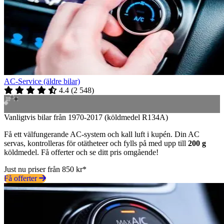
AC-Service (äldre bilar)
4.4
(
2 548
)
Vanligtvis bilar från 1970-2017 (köldmedel R134A)
Få ett välfungerande AC-system och kall luft i kupén. Din AC
servas, kontrolleras för otätheteer och fylls på med upp till
200 g
köldmedel. Få offerter och se ditt pris omgående!
Just nu priser från 850 kr*
Få offerter