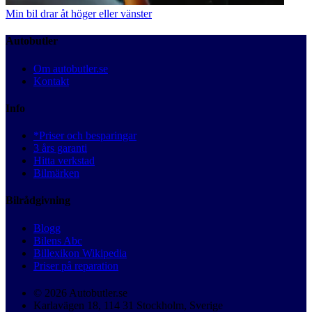
Min bil drar åt höger eller vänster
Autobutler
Om autobutler.se
Kontakt
Info
*Priser och besparingar
3 års garanti
Hitta verkstad
Bilmärken
Bilrådgivning
Blogg
Bilens Abc
Billexikon Wikipedia
Priser på reparation
© 2026 Autobutler.se
Karlavägen 18, 114 31 Stockholm, Sverige