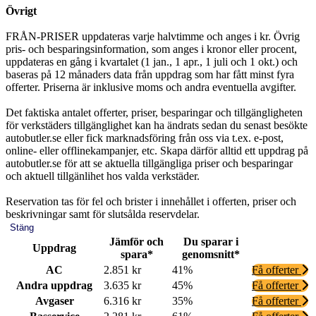
Övrigt
FRÅN-PRISER uppdateras varje halvtimme och anges i kr. Övrig
pris- och besparingsinformation, som anges i kronor eller procent,
uppdateras en gång i kvartalet (1 jan., 1 apr., 1 juli och 1 okt.) och
baseras på 12 månaders data från uppdrag som har fått minst fyra
offerter. Priserna är inklusive moms och andra eventuella avgifter.
Det faktiska antalet offerter, priser, besparingar och tillgängligheten
för verkstäders tillgänglighet kan ha ändrats sedan du senast besökte
autobutler.se eller fick marknadsföring från oss via t.ex. e-post,
online- eller offlinekampanjer, etc. Skapa därför alltid ett uppdrag på
autobutler.se för att se aktuella tillgängliga priser och besparingar
och aktuell tillgänlihet hos valda verkstäder.
Reservation tas för fel och brister i innehållet i offerten, priser och
beskrivningar samt för slutsålda reservdelar.
Stäng
Jämför och
Du sparar i
Uppdrag
spara*
genomsnitt*
AC
2.851 kr
41%
Få offerter
Andra uppdrag
3.635 kr
45%
Få offerter
Avgaser
6.316 kr
35%
Få offerter