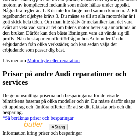
motorn av komplicerad mekanik som måste hållas under uppsikt.
Några bra regler är: 1. Kör inte för länge med samma kamrem. 2. Ett
regelbundet oljebyte krävs 3. Du måste se till att alla motordelar är i
gott skick hela tiden. Om man inte själv är mekaniker kan det vara
svårt att veta vad som är fel om bilens motor beter sig annorlunda än
den brukar. Därför kan den bästa lösningen vara att vända sig till
proffs. När du skapar en offertförfrågan hos Autobutler får du
erbjudanden från olika verkstäder, och kan sedan välja det
erbjudande som passar dig bäst.
Läs mer om
Motor byte eller reparation
Prisar på andre Audi reparationer och
services
De genomsnittliga priserna och besparingarna för de visade
bilmärkena baseras på olika modeller och år. Du måste därför skapa
ett uppdrag och jämföra offerter för att se ditt faktiska pris och din
besparing.
*Så beräknas priser och besparingar
Stäng
Information kring priser och besparingar