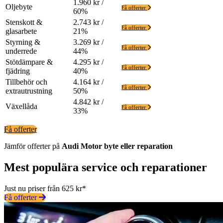
1.960 kr /
Oljebyte
Få offerter
60%
Stenskott &
2.743 kr /
Få offerter
glasarbete
21%
Styrning &
3.269 kr /
Få offerter
underrede
44%
Stötdämpare &
4.295 kr /
Få offerter
fjädring
40%
Tillbehör och
4.164 kr /
Få offerter
extrautrustning
50%
4.842 kr /
Växellåda
Få offerter
33%
Få offerter
Jämför offerter på
Audi
Motor
byte eller reparation
Mest populära service och reparationer
Just nu priser från 625 kr*
Få offerter