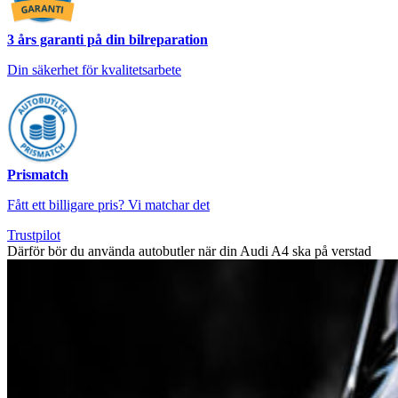
3 års garanti på din bilreparation
Din säkerhet för kvalitetsarbete
Prismatch
Fått ett billigare pris? Vi matchar det
Trustpilot
Därför bör du använda autobutler när din Audi A4 ska på verstad