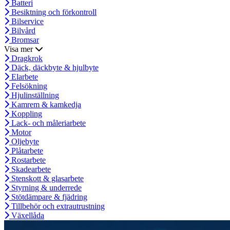
Batteri
Besiktning och förkontroll
Bilservice
Bilvård
Bromsar
Visa mer
Dragkrok
Däck, däckbyte & hjulbyte
Elarbete
Felsökning
Hjulinställning
Kamrem & kamkedja
Koppling
Lack- och måleriarbete
Motor
Oljebyte
Plåtarbete
Rostarbete
Skadearbete
Stenskott & glasarbete
Styrning & underrede
Stötdämpare & fjädring
Tillbehör och extrautrustning
Växellåda