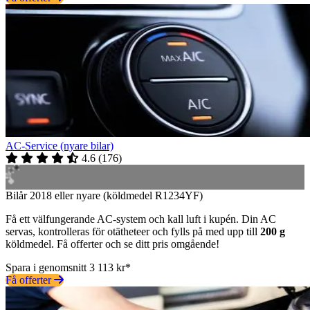
AC-Service (nyare bilar)
4.6
(
176
)
Bilår 2018 eller nyare (köldmedel R1234YF)
Få ett välfungerande AC-system och kall luft i kupén. Din AC
servas, kontrolleras för otätheteer och fylls på med upp till
200 g
köldmedel. Få offerter och se ditt pris omgående!
Spara i genomsnitt 3 113 kr*
Få offerter