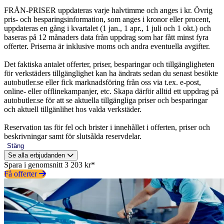
FRÅN-PRISER uppdateras varje halvtimme och anges i kr. Övrig
pris- och besparingsinformation, som anges i kronor eller procent,
uppdateras en gång i kvartalet (1 jan., 1 apr., 1 juli och 1 okt.) och
baseras på 12 månaders data från uppdrag som har fått minst fyra
offerter. Priserna är inklusive moms och andra eventuella avgifter.
Det faktiska antalet offerter, priser, besparingar och tillgängligheten
för verkstäders tillgänglighet kan ha ändrats sedan du senast besökte
autobutler.se eller fick marknadsföring från oss via t.ex. e-post,
online- eller offlinekampanjer, etc. Skapa därför alltid ett uppdrag på
autobutler.se för att se aktuella tillgängliga priser och besparingar
och aktuell tillgänlihet hos valda verkstäder.
Reservation tas för fel och brister i innehållet i offerten, priser och
beskrivningar samt för slutsålda reservdelar.
Stäng
Se alla erbjudanden
Spara i genomsnitt 3 203 kr*
Få offerter