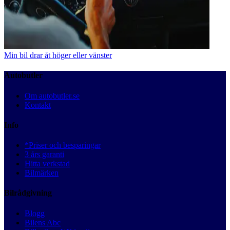
Min bil drar åt höger eller vänster
Autobutler
Om autobutler.se
Kontakt
Info
*Priser och besparingar
3 års garanti
Hitta verkstad
Bilmärken
Bilrådgivning
Blogg
Bilens Abc