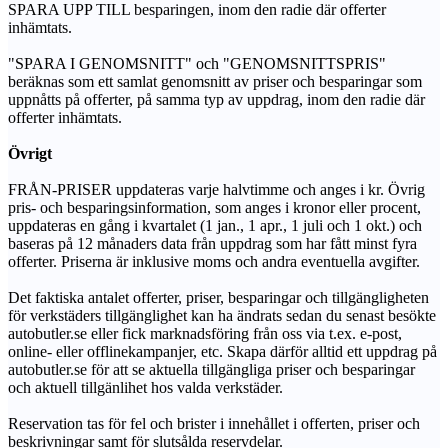
SPARA UPP TILL besparingen, inom den radie där offerter
inhämtats.
"SPARA I GENOMSNITT" och "GENOMSNITTSPRIS"
beräknas som ett samlat genomsnitt av priser och besparingar som
uppnåtts på offerter, på samma typ av uppdrag, inom den radie där
offerter inhämtats.
Övrigt
FRÅN-PRISER uppdateras varje halvtimme och anges i kr. Övrig
pris- och besparingsinformation, som anges i kronor eller procent,
uppdateras en gång i kvartalet (1 jan., 1 apr., 1 juli och 1 okt.) och
baseras på 12 månaders data från uppdrag som har fått minst fyra
offerter. Priserna är inklusive moms och andra eventuella avgifter.
Det faktiska antalet offerter, priser, besparingar och tillgängligheten
för verkstäders tillgänglighet kan ha ändrats sedan du senast besökte
autobutler.se eller fick marknadsföring från oss via t.ex. e-post,
online- eller offlinekampanjer, etc. Skapa därför alltid ett uppdrag på
autobutler.se för att se aktuella tillgängliga priser och besparingar
och aktuell tillgänlihet hos valda verkstäder.
Reservation tas för fel och brister i innehållet i offerten, priser och
beskrivningar samt för slutsålda reservdelar.