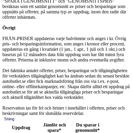
"SPARA I GENOMSNITT" och "GENOMSNITTSPRIS"
beräknas som ett samlat genomsnitt av priser och besparingar som
uppnåtts på offerter, på samma typ av uppdrag, inom den radie där
offerter inhämtats.
Övrigt
FRÅN-PRISER uppdateras varje halvtimme och anges i kr. Övrig
pris- och besparingsinformation, som anges i kronor eller procent,
uppdateras en gång i kvartalet (1 jan., 1 apr., 1 juli och 1 okt.) och
baseras på 12 månaders data från uppdrag som har fått minst fyra
offerter. Priserna är inklusive moms och andra eventuella avgifter.
Det faktiska antalet offerter, priser, besparingar och tillgängligheten
för verkstäders tillgänglighet kan ha ändrats sedan du senast besökte
autobutler.se eller fick marknadsföring från oss via t.ex. e-post,
online- eller offlinekampanjer, etc. Skapa därför alltid ett uppdrag på
autobutler.se för att se aktuella tillgängliga priser och besparingar
och aktuell tillgänlihet hos valda verkstäder.
Reservation tas för fel och brister i innehållet i offerten, priser och
beskrivningar samt för slutsålda reservdelar.
Stäng
Jämför och
Du sparar i
Uppdrag
spara*
genomsnitt*