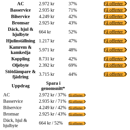
AC
2.972 kr
37%
Få offerter
Basservice
2.935 kr
71%
Få offerter
Bilservice
4.249 kr
42%
Få offerter
Bromsar
2.925 kr
43%
Få offerter
Däck, hjul &
664 kr
52%
Få offerter
hjulbyte
Hjulinställning
1.217 kr
47%
Få offerter
Kamrem &
5.971 kr
48%
Få offerter
kamkedja
Koppling
8.731 kr
42%
Få offerter
Oljebyte
2.392 kr
69%
Få offerter
Stötdämpare &
3.715 kr
44%
Få offerter
fjädring
Spara i
Uppdrag
genomsnitt*
AC
2.972 kr / 37%
Få offerter
Basservice
2.935 kr / 71%
Få offerter
Bilservice
4.249 kr / 42%
Få offerter
Bromsar
2.925 kr / 43%
Få offerter
Däck, hjul &
664 kr / 52%
Få offerter
hjulbyte