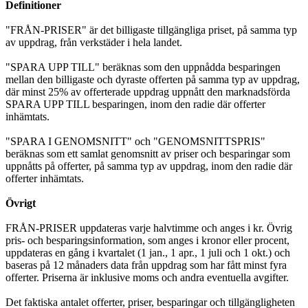
Definitioner
"FRÅN-PRISER" är det billigaste tillgängliga priset, på samma typ
av uppdrag, från verkstäder i hela landet.
"SPARA UPP TILL" beräknas som den uppnådda besparingen
mellan den billigaste och dyraste offerten på samma typ av uppdrag,
där minst 25% av offerterade uppdrag uppnått den marknadsförda
SPARA UPP TILL besparingen, inom den radie där offerter
inhämtats.
"SPARA I GENOMSNITT" och "GENOMSNITTSPRIS"
beräknas som ett samlat genomsnitt av priser och besparingar som
uppnåtts på offerter, på samma typ av uppdrag, inom den radie där
offerter inhämtats.
Övrigt
FRÅN-PRISER uppdateras varje halvtimme och anges i kr. Övrig
pris- och besparingsinformation, som anges i kronor eller procent,
uppdateras en gång i kvartalet (1 jan., 1 apr., 1 juli och 1 okt.) och
baseras på 12 månaders data från uppdrag som har fått minst fyra
offerter. Priserna är inklusive moms och andra eventuella avgifter.
Det faktiska antalet offerter, priser, besparingar och tillgängligheten