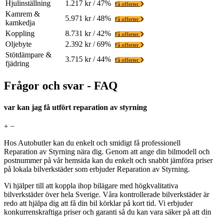
Hjulinställning
1.217 kr / 47%
Få offerter
Kamrem &
5.971 kr / 48%
Få offerter
kamkedja
Koppling
8.731 kr / 42%
Få offerter
Oljebyte
2.392 kr / 69%
Få offerter
Stötdämpare &
3.715 kr / 44%
Få offerter
fjädring
Frågor och svar - FAQ
var kan jag få utfört reparation av styrning
+
−
Hos Autobutler kan du enkelt och smidigt få professionell
Reparation av Styrning nära dig. Genom att ange din bilmodell och
postnummer på vår hemsida kan du enkelt och snabbt jämföra priser
på lokala bilverkstäder som erbjuder Reparation av Styrning.
Vi hjälper till att koppla ihop bilägare med högkvalitativa
bilverkstäder över hela Sverige. Våra kontrollerade bilverkstäder är
redo att hjälpa dig att få din bil körklar på kort tid. Vi erbjuder
konkurrenskraftiga priser och garanti så du kan vara säker på att din