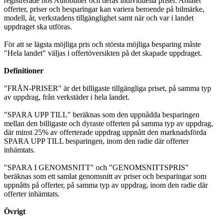
registrerade hos Autobutler och deras individuella priser. Antalet
offerter, priser och besparingar kan variera beroende på bilmärke,
modell, år, verkstadens tillgänglighet samt när och var i landet
uppdraget ska utföras.
För att se lägsta möjliga pris och största möjliga besparing måste
"Hela landet" väljas i offertöversikten på det skapade uppdraget.
Definitioner
"FRÅN-PRISER" är det billigaste tillgängliga priset, på samma typ
av uppdrag, från verkstäder i hela landet.
"SPARA UPP TILL" beräknas som den uppnådda besparingen
mellan den billigaste och dyraste offerten på samma typ av uppdrag,
där minst 25% av offerterade uppdrag uppnått den marknadsförda
SPARA UPP TILL besparingen, inom den radie där offerter
inhämtats.
"SPARA I GENOMSNITT" och "GENOMSNITTSPRIS"
beräknas som ett samlat genomsnitt av priser och besparingar som
uppnåtts på offerter, på samma typ av uppdrag, inom den radie där
offerter inhämtats.
Övrigt