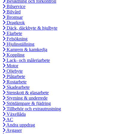
Besiktning och förkontroll
Bilservice
Bilvård
Bromsar
Dragkrok
Däck, däckbyte & hjulbyte
Elarbete
Felsökning
Hjulinställning
Kamrem & kamkedja
Koppling
Lack- och måleriarbete
Motor
Oljebyte
Plåtarbete
Rostarbete
Skadearbete
Stenskott & glasarbete
Styrning & underrede
Stötdämpare & fjädring
Tillbehör och extrautrustning
Växellåda
AC
Andra uppdrag
Avgaser