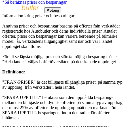
*Så beräknas priser och besparingar
Stäng
Information kring priser och besparingar
Angivna priser och besparingar baseras på offerter från verkstäder
registrerade hos Autobutler och deras individuella priser. Antalet
offerter, priser och besparingar kan variera beroende på bilmärke,
modell, år, verkstadens tillgänglighet samt när och var i landet
uppdraget ska utföras.
För att se lägsta möjliga pris och största möjliga besparing måste
"Hela landet" väljas i offertöversikten på det skapade uppdraget.
Definitioner
"FRÅN-PRISER" är det billigaste tillgängliga priset, på samma typ
av uppdrag, från verkstäder i hela landet.
"SPARA UPP TILL" beräknas som den uppnådda besparingen
mellan den billigaste och dyraste offerten på samma typ av uppdrag,
där minst 25% av offerterade uppdrag uppnått den marknadsförda
SPARA UPP TILL besparingen, inom den radie där offerter
inhämtats.