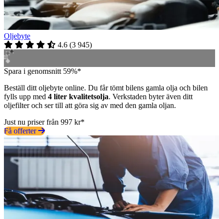
Oljebyte
4.6
(
3 945
)
Spara i genomsnitt 59%*
Beställ ditt oljebyte online. Du får tömt bilens gamla olja och bilen
fylls upp med
4 liter kvalitetsolja
. Verkstaden byter även ditt
oljefilter och ser till att göra sig av med den gamla oljan.
Just nu priser från 997 kr*
Få offerter