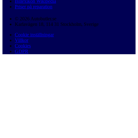
Billexikon Wikipedia
Priser på reparation
© 2026 Autobutler.se
Karlavägen 18, 114 31 Stockholm, Sverige
Cookie inställningar
Villkor
Cookies
GDPR