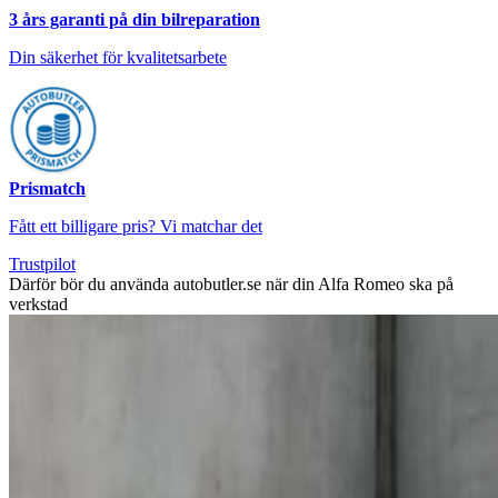
3 års garanti på din bilreparation
Din säkerhet för kvalitetsarbete
Prismatch
Fått ett billigare pris? Vi matchar det
Trustpilot
Därför bör du använda autobutler.se när din Alfa Romeo ska på
verkstad