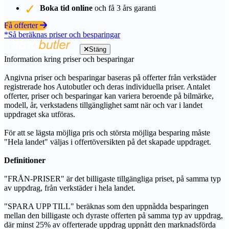
Boka tid online
och få 3 års garanti
Få offerter
*Så beräknas priser och besparingar
Stäng
Information kring priser och besparingar
Angivna priser och besparingar baseras på offerter från verkstäder
registrerade hos Autobutler och deras individuella priser. Antalet
offerter, priser och besparingar kan variera beroende på bilmärke,
modell, år, verkstadens tillgänglighet samt när och var i landet
uppdraget ska utföras.
För att se lägsta möjliga pris och största möjliga besparing måste
"Hela landet" väljas i offertöversikten på det skapade uppdraget.
Definitioner
"FRÅN-PRISER" är det billigaste tillgängliga priset, på samma typ
av uppdrag, från verkstäder i hela landet.
"SPARA UPP TILL" beräknas som den uppnådda besparingen
mellan den billigaste och dyraste offerten på samma typ av uppdrag,
där minst 25% av offerterade uppdrag uppnått den marknadsförda