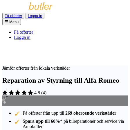
Få offerter
Logga in
Menu
Få offerter
Logga in
Jämför offerter från lokala verkstäder
Reparation av Styrning till Alfa Romeo
4.8
(
4
)
Få offerter från upp till
269 oberoende verkstäder
Spara upp till 60%
* på bilreparationer och service via
Autobutler