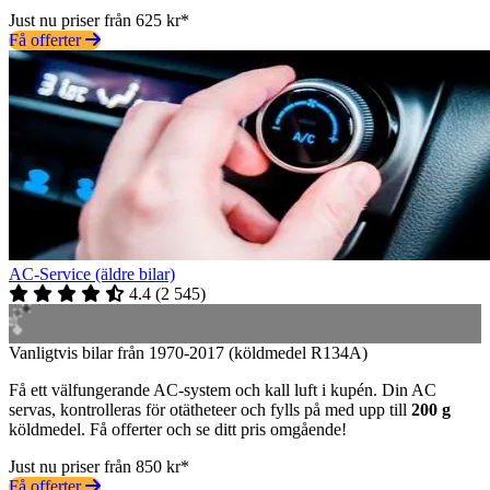
Just nu priser från 625 kr*
Få offerter
AC-Service (äldre bilar)
4.4
(
2 545
)
Vanligtvis bilar från 1970-2017 (köldmedel R134A)
Få ett välfungerande AC-system och kall luft i kupén. Din AC
servas, kontrolleras för otätheteer och fylls på med upp till
200 g
köldmedel. Få offerter och se ditt pris omgående!
Just nu priser från 850 kr*
Få offerter