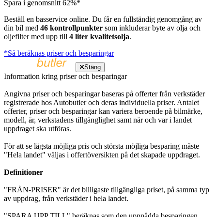
Spara i genomsnitt 62%*
Beställ en basservice online. Du får en fullständig genomgång av
din bil med
46 kontrollpunkter
som inkluderar byte av olja och
oljefilter med upp till
4 liter kvalitetsolja
.
*Så beräknas priser och besparingar
Stäng
Information kring priser och besparingar
Angivna priser och besparingar baseras på offerter från verkstäder
registrerade hos Autobutler och deras individuella priser. Antalet
offerter, priser och besparingar kan variera beroende på bilmärke,
modell, år, verkstadens tillgänglighet samt när och var i landet
uppdraget ska utföras.
För att se lägsta möjliga pris och största möjliga besparing måste
"Hela landet" väljas i offertöversikten på det skapade uppdraget.
Definitioner
"FRÅN-PRISER" är det billigaste tillgängliga priset, på samma typ
av uppdrag, från verkstäder i hela landet.
"SPARA UPP TILL" beräknas som den uppnådda besparingen