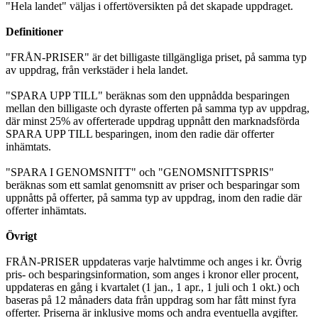
"Hela landet" väljas i offertöversikten på det skapade uppdraget.
Definitioner
"FRÅN-PRISER" är det billigaste tillgängliga priset, på samma typ
av uppdrag, från verkstäder i hela landet.
"SPARA UPP TILL" beräknas som den uppnådda besparingen
mellan den billigaste och dyraste offerten på samma typ av uppdrag,
där minst 25% av offerterade uppdrag uppnått den marknadsförda
SPARA UPP TILL besparingen, inom den radie där offerter
inhämtats.
"SPARA I GENOMSNITT" och "GENOMSNITTSPRIS"
beräknas som ett samlat genomsnitt av priser och besparingar som
uppnåtts på offerter, på samma typ av uppdrag, inom den radie där
offerter inhämtats.
Övrigt
FRÅN-PRISER uppdateras varje halvtimme och anges i kr. Övrig
pris- och besparingsinformation, som anges i kronor eller procent,
uppdateras en gång i kvartalet (1 jan., 1 apr., 1 juli och 1 okt.) och
baseras på 12 månaders data från uppdrag som har fått minst fyra
offerter. Priserna är inklusive moms och andra eventuella avgifter.