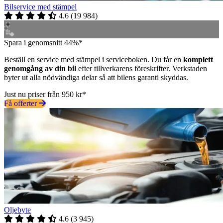
Bilservice med stämpel
4.6
(
19 984
)
Spara i genomsnitt 44%*
Beställ en service med stämpel i serviceboken. Du får en
komplett
genomgång av din bil
efter tillverkarens föreskrifter. Verkstaden
byter ut alla nödvändiga delar så att bilens garanti skyddas.
Just nu priser från 950 kr*
Få offerter
Oljebyte
4.6
(
3 945
)