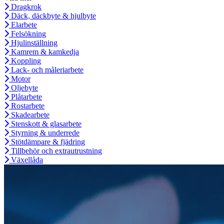
Dragkrok
Däck, däckbyte & hjulbyte
Elarbete
Felsökning
Hjulinställning
Kamrem & kamkedja
Koppling
Lack- och måleriarbete
Motor
Oljebyte
Plåtarbete
Rostarbete
Skadearbete
Stenskott & glasarbete
Styrning & underrede
Stötdämpare & fjädring
Tillbehör och extrautrustning
Växellåda