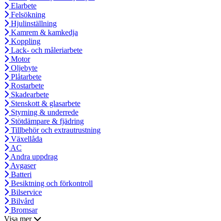
Elarbete
Felsökning
Hjulinställning
Kamrem & kamkedja
Koppling
Lack- och måleriarbete
Motor
Oljebyte
Plåtarbete
Rostarbete
Skadearbete
Stenskott & glasarbete
Styrning & underrede
Stötdämpare & fjädring
Tillbehör och extrautrustning
Växellåda
AC
Andra uppdrag
Avgaser
Batteri
Besiktning och förkontroll
Bilservice
Bilvård
Bromsar
Visa mer