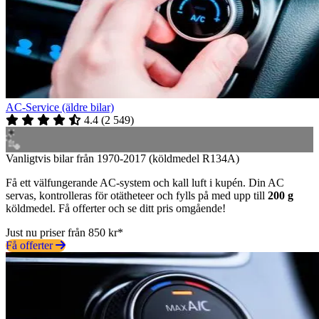
AC-Service (äldre bilar)
4.4
(
2 549
)
Vanligtvis bilar från 1970-2017 (köldmedel R134A)
Få ett välfungerande AC-system och kall luft i kupén. Din AC
servas, kontrolleras för otätheteer och fylls på med upp till
200 g
köldmedel. Få offerter och se ditt pris omgående!
Just nu priser från 850 kr*
Få offerter