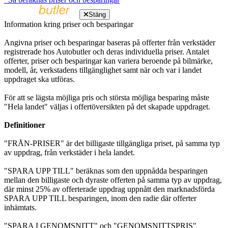
Stäng
Information kring priser och besparingar
Angivna priser och besparingar baseras på offerter från verkstäder
registrerade hos Autobutler och deras individuella priser. Antalet
offerter, priser och besparingar kan variera beroende på bilmärke,
modell, år, verkstadens tillgänglighet samt när och var i landet
uppdraget ska utföras.
För att se lägsta möjliga pris och största möjliga besparing måste
"Hela landet" väljas i offertöversikten på det skapade uppdraget.
Definitioner
"FRÅN-PRISER" är det billigaste tillgängliga priset, på samma typ
av uppdrag, från verkstäder i hela landet.
"SPARA UPP TILL" beräknas som den uppnådda besparingen
mellan den billigaste och dyraste offerten på samma typ av uppdrag,
där minst 25% av offerterade uppdrag uppnått den marknadsförda
SPARA UPP TILL besparingen, inom den radie där offerter
inhämtats.
"SPARA I GENOMSNITT" och "GENOMSNITTSPRIS"