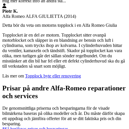
mig mer korrekt info än andra stä...
Piotr K.
Alfa Romeo ALFA GIULIETTA (2014)
Detta bör du veta om motorns topplock i en Alfa Romeo Giulia
Topplocket är en del av motorn. Topplocket sitter ovanpå
motorblocket och släpper in en blandning av bensin och luft i
cylindrarna, som trycks ihop av kolvarna. I cylinderhuvuden hittar
du ventiler, kamaxeln och tändstift. Skador på topplocket kan vara
olika, men turligen går det sällan sönder regelbundet. Om du
misstänker att din bil har fel eller ett defekt cylinderhuvud ska du gå
till verkstaden så snart som möjligt.
Läs mer om
Topplock byte eller renovering
Prisar på andre Alfa-Romeo reparationer
och services
De genomsnittliga priserna och besparingarna för de visade
bilmärkena baseras på olika modeller och år. Du måste därför skapa
ett uppdrag och jämföra offerter för att se ditt faktiska pris och din
besparing.
*Så beräknas priser och besparingar