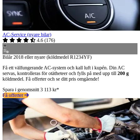
AC-Service (nyare bilar)
4.6
(
176
)
Bilår 2018 eller nyare (köldmedel R1234YF)
Få ett välfungerande AC-system och kall luft i kupén. Din AC
servas, kontrolleras för otätheteer och fylls på med upp till
200 g
köldmedel. Få offerter och se ditt pris omgående!
Spara i genomsnitt 3 113 kr*
Få offerter