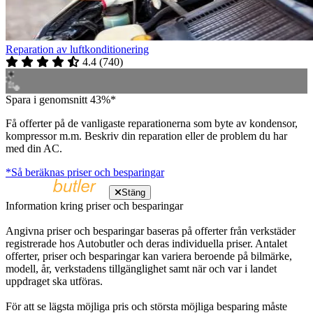
Reparation av luftkonditionering
4.4
(
740
)
Spara i genomsnitt 43%*
Få offerter på de vanligaste reparationerna som byte av kondensor,
kompressor m.m. Beskriv din reparation eller de problem du har
med din AC.
*Så beräknas priser och besparingar
Stäng
Information kring priser och besparingar
Angivna priser och besparingar baseras på offerter från verkstäder
registrerade hos Autobutler och deras individuella priser. Antalet
offerter, priser och besparingar kan variera beroende på bilmärke,
modell, år, verkstadens tillgänglighet samt när och var i landet
uppdraget ska utföras.
För att se lägsta möjliga pris och största möjliga besparing måste