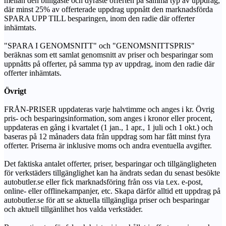
mellan den billigaste och dyraste offerten på samma typ av uppdrag,
där minst 25% av offerterade uppdrag uppnått den marknadsförda
SPARA UPP TILL besparingen, inom den radie där offerter
inhämtats.
"SPARA I GENOMSNITT" och "GENOMSNITTSPRIS"
beräknas som ett samlat genomsnitt av priser och besparingar som
uppnåtts på offerter, på samma typ av uppdrag, inom den radie där
offerter inhämtats.
Övrigt
FRÅN-PRISER uppdateras varje halvtimme och anges i kr. Övrig
pris- och besparingsinformation, som anges i kronor eller procent,
uppdateras en gång i kvartalet (1 jan., 1 apr., 1 juli och 1 okt.) och
baseras på 12 månaders data från uppdrag som har fått minst fyra
offerter. Priserna är inklusive moms och andra eventuella avgifter.
Det faktiska antalet offerter, priser, besparingar och tillgängligheten
för verkstäders tillgänglighet kan ha ändrats sedan du senast besökte
autobutler.se eller fick marknadsföring från oss via t.ex. e-post,
online- eller offlinekampanjer, etc. Skapa därför alltid ett uppdrag på
autobutler.se för att se aktuella tillgängliga priser och besparingar
och aktuell tillgänlihet hos valda verkstäder.