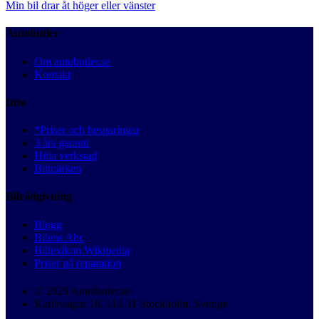
Min bil drar åt höger eller vänster
Autobutler
Om autobutler.se
Kontakt
Info
*Priser och besparingar
3 års garanti
Hitta verkstad
Bilmärken
Bilrådgivning
Blogg
Bilens Abc
Billexikon Wikipedia
Priser på reparation
© 2026 Autobutler.se
Karlavägen 18, 114 31 Stockholm, Sverige