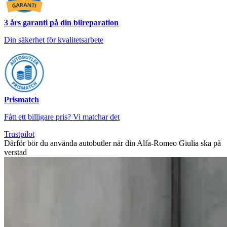
3 års garanti på din bilreparation
Din säkerhet för kvalitetsarbete
Prismatch
Fått ett billigare pris? Vi matchar det
Trustpilot
Därför bör du använda autobutler när din Alfa-Romeo Giulia ska på
verstad