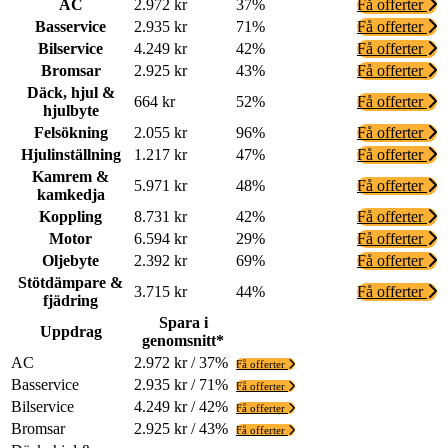
AC
2.972 kr
37%
Få offerter
Basservice
2.935 kr
71%
Få offerter
Bilservice
4.249 kr
42%
Få offerter
Bromsar
2.925 kr
43%
Få offerter
Däck, hjul &
664 kr
52%
Få offerter
hjulbyte
Felsökning
2.055 kr
96%
Få offerter
Hjulinställning
1.217 kr
47%
Få offerter
Kamrem &
5.971 kr
48%
Få offerter
kamkedja
Koppling
8.731 kr
42%
Få offerter
Motor
6.594 kr
29%
Få offerter
Oljebyte
2.392 kr
69%
Få offerter
Stötdämpare &
3.715 kr
44%
Få offerter
fjädring
Spara i
Uppdrag
genomsnitt*
AC
2.972 kr / 37%
Få offerter
Basservice
2.935 kr / 71%
Få offerter
Bilservice
4.249 kr / 42%
Få offerter
Bromsar
2.925 kr / 43%
Få offerter