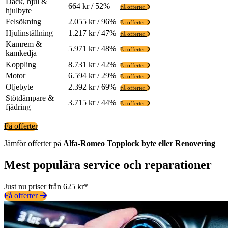
Däck, hjul &
664 kr / 52%
Få offerter
hjulbyte
Felsökning
2.055 kr / 96%
Få offerter
Hjulinställning
1.217 kr / 47%
Få offerter
Kamrem &
5.971 kr / 48%
Få offerter
kamkedja
Koppling
8.731 kr / 42%
Få offerter
Motor
6.594 kr / 29%
Få offerter
Oljebyte
2.392 kr / 69%
Få offerter
Stötdämpare &
3.715 kr / 44%
Få offerter
fjädring
Få offerter
Jämför offerter på
Alfa-Romeo
Topplock
byte eller Renovering
Mest populära service och reparationer
Just nu priser från 625 kr*
Få offerter