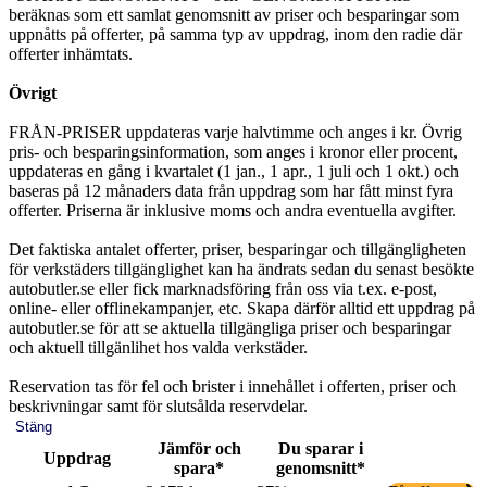
beräknas som ett samlat genomsnitt av priser och besparingar som
uppnåtts på offerter, på samma typ av uppdrag, inom den radie där
offerter inhämtats.
Övrigt
FRÅN-PRISER uppdateras varje halvtimme och anges i kr. Övrig
pris- och besparingsinformation, som anges i kronor eller procent,
uppdateras en gång i kvartalet (1 jan., 1 apr., 1 juli och 1 okt.) och
baseras på 12 månaders data från uppdrag som har fått minst fyra
offerter. Priserna är inklusive moms och andra eventuella avgifter.
Det faktiska antalet offerter, priser, besparingar och tillgängligheten
för verkstäders tillgänglighet kan ha ändrats sedan du senast besökte
autobutler.se eller fick marknadsföring från oss via t.ex. e-post,
online- eller offlinekampanjer, etc. Skapa därför alltid ett uppdrag på
autobutler.se för att se aktuella tillgängliga priser och besparingar
och aktuell tillgänlihet hos valda verkstäder.
Reservation tas för fel och brister i innehållet i offerten, priser och
beskrivningar samt för slutsålda reservdelar.
Stäng
Jämför och
Du sparar i
Uppdrag
spara*
genomsnitt*