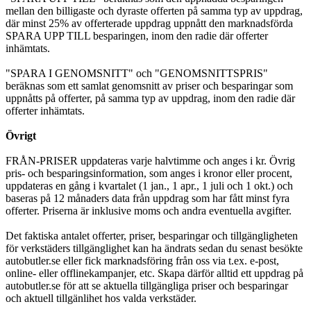
mellan den billigaste och dyraste offerten på samma typ av uppdrag,
där minst 25% av offerterade uppdrag uppnått den marknadsförda
SPARA UPP TILL besparingen, inom den radie där offerter
inhämtats.
"SPARA I GENOMSNITT" och "GENOMSNITTSPRIS"
beräknas som ett samlat genomsnitt av priser och besparingar som
uppnåtts på offerter, på samma typ av uppdrag, inom den radie där
offerter inhämtats.
Övrigt
FRÅN-PRISER uppdateras varje halvtimme och anges i kr. Övrig
pris- och besparingsinformation, som anges i kronor eller procent,
uppdateras en gång i kvartalet (1 jan., 1 apr., 1 juli och 1 okt.) och
baseras på 12 månaders data från uppdrag som har fått minst fyra
offerter. Priserna är inklusive moms och andra eventuella avgifter.
Det faktiska antalet offerter, priser, besparingar och tillgängligheten
för verkstäders tillgänglighet kan ha ändrats sedan du senast besökte
autobutler.se eller fick marknadsföring från oss via t.ex. e-post,
online- eller offlinekampanjer, etc. Skapa därför alltid ett uppdrag på
autobutler.se för att se aktuella tillgängliga priser och besparingar
och aktuell tillgänlihet hos valda verkstäder.