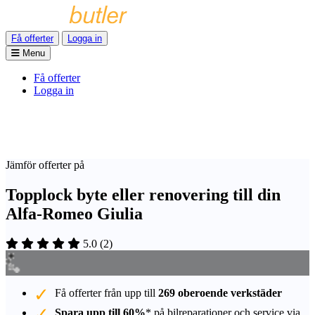
Få offerter
Logga in
Menu
Få offerter
Logga in
Jämför offerter på
Topplock byte eller renovering till din
Alfa-Romeo Giulia
5.0
(
2
)
Få offerter från upp till
269 oberoende verkstäder
Spara upp till 60%
* på bilreparationer och service via