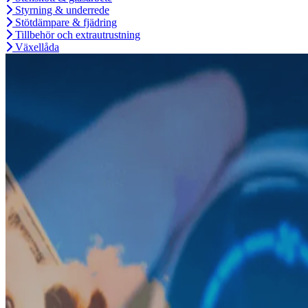
Styrning & underrede
Stötdämpare & fjädring
Tillbehör och extrautrustning
Växellåda