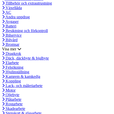
Tillbehör och extrautrustning
Växellåda
AC
Andra uppdrag
Avgaser
Batteri
Besiktning och förkontroll
Bilservice
Bilvård
Bromsar
Visa mer
Dragkrok
Däck, däckbyte & hjulbyte
Elarbete
Felsökning
Hjulinställning
Kamrem & kamkedja
Koppling
Lack- och måleriarbete
Motor
Oljebyte
Plåtarbete
Rostarbete
Skadearbete
Stenskott & glasarbete