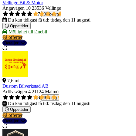
Vellinge Bil & Motor
Ängavägen 10
23536 Vellinge
4,7
30 betyg
Du kan tidigast få tid:
tisdag den 11 augusti
Öppettider
Möjlighet till lånebil
Få offerter
Detaljer
7,6 mil
Dustom Bilverkstad AB
Arlövsvägen 4
21124 Malmö
4,3
9 betyg
Du kan tidigast få tid:
tisdag den 11 augusti
Öppettider
Få offerter
Detaljer