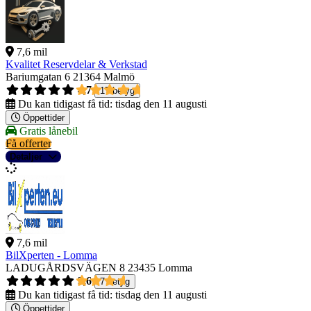
7,6 mil
Kvalitet Reservdelar & Verkstad
Bariumgatan 6
21364 Malmö
4,7
17 betyg
Du kan tidigast få tid:
tisdag den 11 augusti
Öppettider
Gratis lånebil
Få offerter
Detaljer
7,6 mil
BilXperten - Lomma
LADUGÅRDSVÄGEN 8
23435 Lomma
3,6
7 betyg
Du kan tidigast få tid:
tisdag den 11 augusti
Öppettider