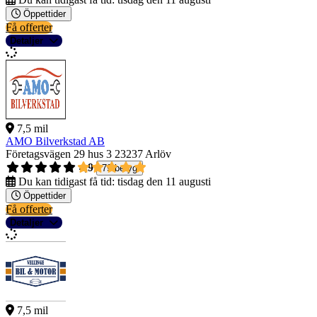
Öppettider
Få offerter
Detaljer
7,5 mil
AMO Bilverkstad AB
Företagsvägen 29 hus 3
23237 Arlöv
4,9
79 betyg
Du kan tidigast få tid:
tisdag den 11 augusti
Öppettider
Få offerter
Detaljer
7,5 mil