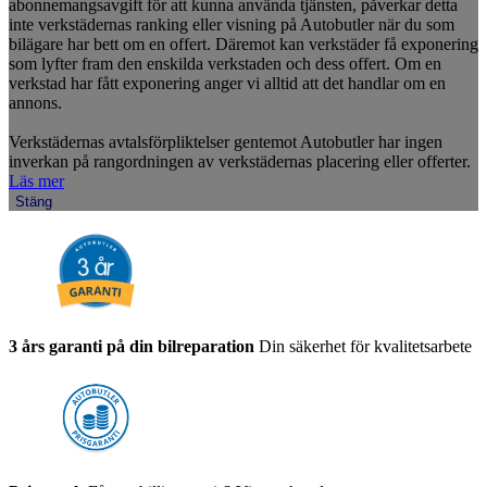
abonnemangsavgift för att kunna använda tjänsten, påverkar detta
inte verkstädernas ranking eller visning på Autobutler när du som
bilägare har bett om en offert. Däremot kan verkstäder få exponering
som lyfter fram den enskilda verkstaden och dess offert. Om en
verkstad har fått exponering anger vi alltid att det handlar om en
annons.
Verkstädernas avtalsförpliktelser gentemot Autobutler har ingen
inverkan på rangordningen av verkstädernas placering eller offerter.
Läs mer
Stäng
3 års garanti på din bilreparation
Din säkerhet för kvalitetsarbete