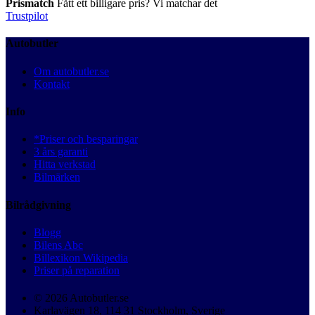
Prismatch
Fått ett billigare pris? Vi matchar det
Trustpilot
Autobutler
Om autobutler.se
Kontakt
Info
*Priser och besparingar
3 års garanti
Hitta verkstad
Bilmärken
Bilrådgivning
Blogg
Bilens Abc
Billexikon Wikipedia
Priser på reparation
© 2026 Autobutler.se
Karlavägen 18, 114 31 Stockholm, Sverige