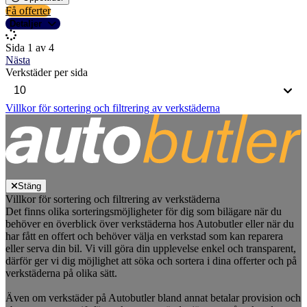
Få offerter
Detaljer
Sida 1 av 4
Nästa
Verkstäder per sida
Villkor för sortering och filtrering av verkstäderna
Stäng
Villkor för sortering och filtrering av verkstäderna
Det finns olika sorteringsmöjligheter för dig som bilägare när du
behöver en överblick över verkstäderna hos Autobutler eller när du
har fått en offert och behöver välja en verkstad som kan reparera
eller serva din bil. Vi vill göra din upplevelse enkel och transparent,
därför ger vi dig möjlighet att söka och sortera i dina offerter och på
verkstäderna på olika sätt.
Även om verkstäder på Autobutler bland annat betalar provision och