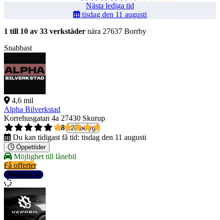
Nästa lediga tid
tisdag den 11 augusti
1 till 10 av 33 verkstäder
nära 27637 Borrby
Snabbast
4,6 mil
Alpha Bilverkstad
Korrehusgatan 4a
27430 Skurup
4,8
28 betyg
Du kan tidigast få tid:
tisdag den 11 augusti
Öppettider
Möjlighet till lånebil
Få offerter
Detaljer