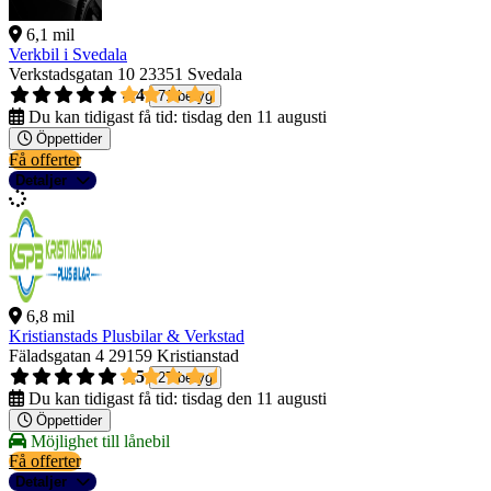
6,1 mil
Verkbil i Svedala
Verkstadsgatan 10
23351 Svedala
4,4
71 betyg
Du kan tidigast få tid:
tisdag den 11 augusti
Öppettider
Få offerter
Detaljer
6,8 mil
Kristianstads Plusbilar & Verkstad
Fäladsgatan 4
29159 Kristianstad
4,5
27 betyg
Du kan tidigast få tid:
tisdag den 11 augusti
Öppettider
Möjlighet till lånebil
Få offerter
Detaljer