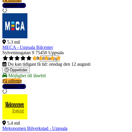
Detaljer
5,3 mil
MECA - Uppsala Bilcenter
Sylveniusgatan 9
75450 Uppsala
4,9
83 betyg
Du kan tidigast få tid:
onsdag den 12 augusti
Öppettider
Möjlighet till lånebil
Få offerter
Detaljer
5,4 mil
Mekonomen Bilverkstad - Uppsala