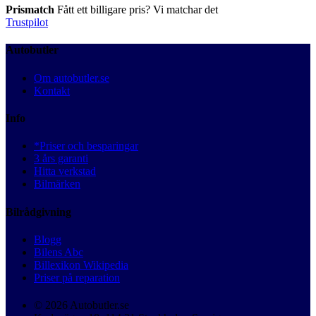
Prismatch
Fått ett billigare pris? Vi matchar det
Trustpilot
Autobutler
Om autobutler.se
Kontakt
Info
*Priser och besparingar
3 års garanti
Hitta verkstad
Bilmärken
Bilrådgivning
Blogg
Bilens Abc
Billexikon Wikipedia
Priser på reparation
© 2026 Autobutler.se