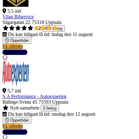
5,5 mil
Vilan Bilservice
Sågargatan 22
75318 Uppsala
4,2
458 betyg
Du kan tidigast få tid:
tisdag den 11 augusti
Öppettider
Få offerter
Detaljer
5,7 mil
S.A Performance - Autoexperten
Bälinge-Svista 45
75593 Uppsala
Nytt samarbete
0 betyg
Du kan tidigast få tid:
onsdag den 12 augusti
Öppettider
Få offerter
Detaljer