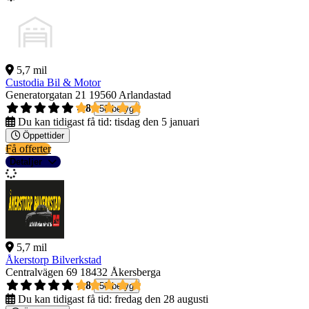
5,7 mil
Custodia Bil & Motor
Generatorgatan 21
19560 Arlandastad
4,8
58 betyg
Du kan tidigast få tid:
tisdag den 5 januari
Öppettider
Få offerter
Detaljer
5,7 mil
Åkerstorp Bilverkstad
Centralvägen 69
18432 Åkersberga
4,8
50 betyg
Du kan tidigast få tid:
fredag den 28 augusti