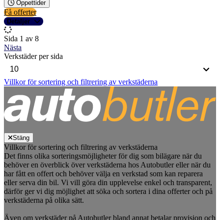
Öppettider
Få offerter
Detaljer
Sida 1 av 8
Nästa
Verkstäder per sida
Villkor för sortering och filtrering av verkstäderna
Stäng
Villkor för sortering och filtrering av verkstäderna
Det finns olika sorteringsmöjligheter för dig som bilägare när du
behöver en överblick över verkstäderna hos Autobutler eller när du
har fått en offert och behöver välja en verkstad som kan reparera
eller serva din bil. Vi vill göra din upplevelse enkel och transparent,
därför ger vi dig möjlighet att söka och sortera i dina offerter och på
verkstäderna på olika sätt.
Även om verkstäder på Autobutler bland annat betalar provision och