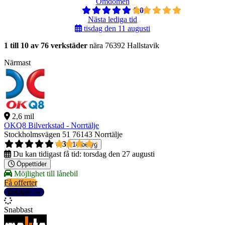
Omdömen
5,0
Nästa lediga tid
tisdag den 11 augusti
1 till 10 av 76 verkstäder
nära 76392 Hallstavik
Närmast
2,6 mil
OKQ8 Bilverkstad - Norrtälje
Stockholmsvägen 51
76143 Norrtälje
4,3
14 betyg
Du kan tidigast få tid:
torsdag den 27 augusti
Öppettider
Möjlighet till lånebil
Få offerter
Detaljer
Snabbast