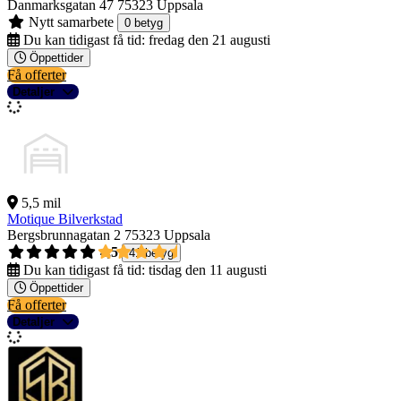
Danmarksgatan 47
75323 Uppsala
Nytt samarbete
0 betyg
Du kan tidigast få tid:
fredag den 21 augusti
Öppettider
Få offerter
Detaljer
5,5 mil
Motique Bilverkstad
Bergsbrunnagatan 2
75323 Uppsala
4,5
41 betyg
Du kan tidigast få tid:
tisdag den 11 augusti
Öppettider
Få offerter
Detaljer