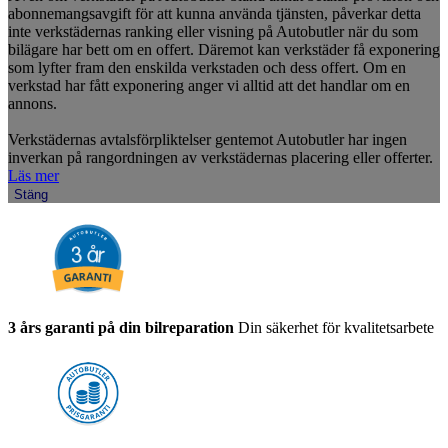
abonnemangsavgift för att kunna använda tjänsten, påverkar detta
inte verkstädernas ranking eller visning på Autobutler när du som
bilägare har bett om en offert. Däremot kan verkstäder få exponering
som lyfter fram den enskilda verkstaden och dess offert. Om en
verkstad har fått exponering anger vi alltid att det handlar om en
annons.
Verkstädernas avtalsförpliktelser gentemot Autobutler har ingen
inverkan på rangordningen av verkstädernas placering eller offerter.
Läs mer
Stäng
3 års garanti på din bilreparation
Din säkerhet för kvalitetsarbete