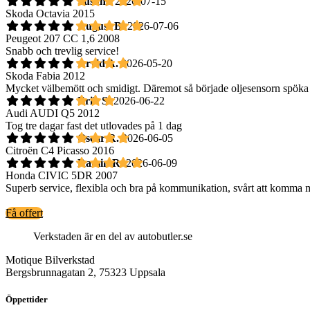
Susann
2026-07-15
Skoda Octavia 2015
August B.
2026-07-06
Peugeot 207 CC 1,6 2008
Snabb och trevlig service!
Arvid A.
2026-05-20
Skoda Fabia 2012
Mycket välbemött och smidigt. Däremot så började oljesensorn spöka s
Erik S.
2026-06-22
Audi AUDI Q5 2012
Tog tre dagar fast det utlovades på 1 dag
Oscar R.
2026-06-05
Citroën C4 Picasso 2016
Ramin R.
2026-06-09
Honda CIVIC 5DR 2007
Superb service, flexibla och bra på kommunikation, svårt att komma m
Få offert
Verkstaden är en del av autobutler.se
Motique Bilverkstad
Bergsbrunnagatan 2, 75323 Uppsala
Öppettider