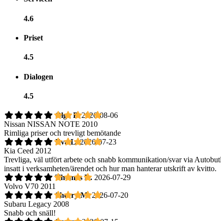
4.6
Priset
4.5
Dialogen
4.5
Olga P.
2026-08-06
Nissan NISSAN NOTE 2010
Rimliga priser och trevligt bemötande
Eva L.
2026-07-23
Kia Ceed 2012
Trevliga, väl utfört arbete och snabb kommunikation/svar via Autobutle
insatt i verksamheten/ärendet och hur man hanterar utskrift av kvitto.
Thomas R.
2026-07-29
Volvo V70 2011
Sherry M.
2026-07-20
Subaru Legacy 2008
Snabb och snäll!