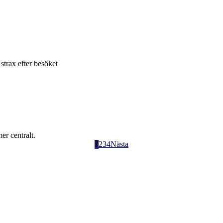
trax efter besöket
er centralt.
1
2
3
4
Nästa