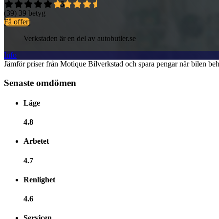
4,5
(39)
39 betyg
Få offert
Verkstaden är en del av autobutler.se
Info
Jämför priser från Motique Bilverkstad och spara pengar när bilen beh
Senaste omdömen
Läge
4.8
Arbetet
4.7
Renlighet
4.6
Servicen