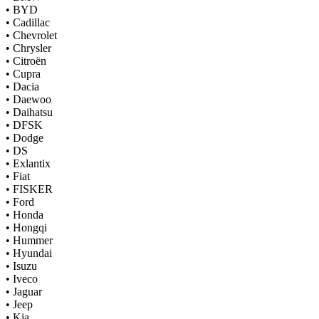
•
BYD
•
Cadillac
•
Chevrolet
•
Chrysler
•
Citroën
•
Cupra
•
Dacia
•
Daewoo
•
Daihatsu
•
DFSK
•
Dodge
•
DS
•
Exlantix
•
Fiat
•
FISKER
•
Ford
•
Honda
•
Hongqi
•
Hummer
•
Hyundai
•
Isuzu
•
Iveco
•
Jaguar
•
Jeep
•
Kia