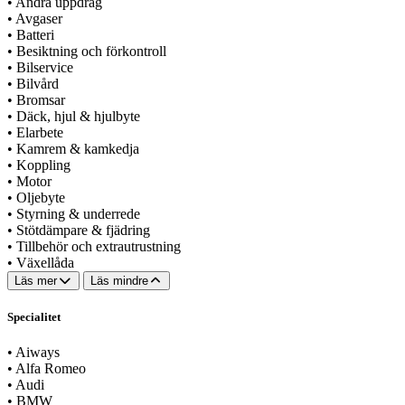
•
Andra uppdrag
•
Avgaser
•
Batteri
•
Besiktning och förkontroll
•
Bilservice
•
Bilvård
•
Bromsar
•
Däck, hjul & hjulbyte
•
Elarbete
•
Kamrem & kamkedja
•
Koppling
•
Motor
•
Oljebyte
•
Styrning & underrede
•
Stötdämpare & fjädring
•
Tillbehör och extrautrustning
•
Växellåda
Läs mer
Läs mindre
Specialitet
•
Aiways
•
Alfa Romeo
•
Audi
•
BMW