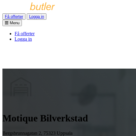
Få offerter
Logga in
Menu
Få offerter
Logga in
Motique Bilverkstad
Bergsbrunnagatan 2, 75323 Uppsala