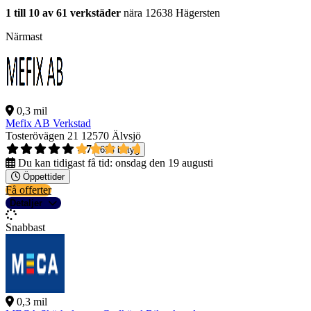
1 till 10 av 61 verkstäder
nära 12638 Hägersten
Närmast
0,3 mil
Mefix AB Verkstad
Tosterövägen 21
12570 Älvsjö
4,7
694 betyg
Du kan tidigast få tid:
onsdag den 19 augusti
Öppettider
Få offerter
Detaljer
Snabbast
0,3 mil