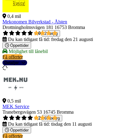
0,4 mil
Mekonomen Bilverkstad - Ålsten
Drottningholmsvägen 181
16753 Bromma
4,0
2 betyg
Du kan tidigast få tid:
fredag den 21 augusti
Öppettider
Möjlighet till lånebil
Få offerter
Detaljer
0,5 mil
MEK Service
Tranebergsvägen 53
16745 Bromma
4,2
65 betyg
Du kan tidigast få tid:
tisdag den 11 augusti
Öppettider
Få offerter