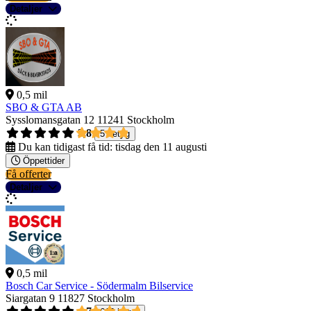
Detaljer
0,5 mil
SBO & GTA AB
Sysslomansgatan 12
11241 Stockholm
3,8
5 betyg
Du kan tidigast få tid:
tisdag den 11 augusti
Öppettider
Få offerter
Detaljer
0,5 mil
Bosch Car Service - Södermalm Bilservice
Siargatan 9
11827 Stockholm