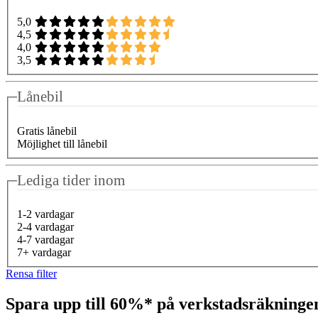
5,0
4,5
4,0
3,5
Lånebil
Gratis lånebil
Möjlighet till lånebil
Lediga tider inom
1-2 vardagar
2-4 vardagar
4-7 vardagar
7+ vardagar
Rensa filter
Spara upp till 60%* på verkstadsräkning