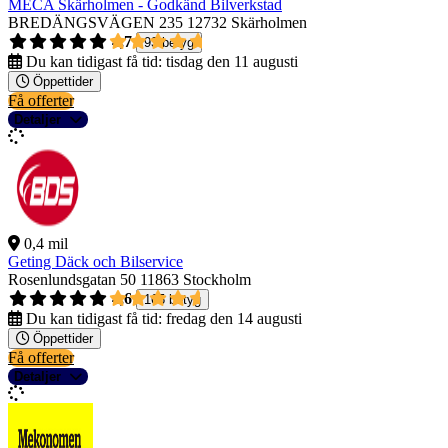
MECA Skärholmen - Godkänd Bilverkstad
BREDÄNGSVÄGEN 235
12732 Skärholmen
4,7
93 betyg
Du kan tidigast få tid:
tisdag den 11 augusti
Öppettider
Få offerter
Detaljer
0,4 mil
Geting Däck och Bilservice
Rosenlundsgatan 50
11863 Stockholm
4,6
165 betyg
Du kan tidigast få tid:
fredag den 14 augusti
Öppettider
Få offerter
Detaljer