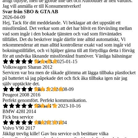
årligt oljbyte, men de gjorde inte det och Autobutler är helt värdlös.
Jag vill anmälla er till Konsumentverket!
Svar från SBO & GTA AB
2026-04-09
Hej, Tack för ditt meddelande. Vi beklagar att det uppstått ett
missförstånd. Det verkar som att det har blivit en förväxling mellan
vad som ingår i den bokade tjänsten och vad som förväntades
tillfället. Det du beskriver ingår därför inte alltid automatiskt, Vi
rekommenderar att man alltid kontrollerar exakt vad som ingår vid
bokningstillfället, och vi hjälper gärna till att förtydliga detta i förväg
för att undvika liknande missförstånd framöver. Vänliga hälsningar
Pierre B.
2025-01-15
Volkswagen Sharan 2012
Servicen var bra men de råkade glömma att lägga tillbaka plastlocket
på batteriet så jag påpekade det och fick åka tillbaka igen när jag
själv upptäckte det.
Elias J.
2024-08-09
Peugeot 2008 2016
Perfekt genomfört. Perfekt kommunikation.
Michael T.
2023-10-16
BMW 428I 2014
Fick bra service
Olle
2023-01-04
Volvo V90 2017
Jäkligt trevlig kille! Gav bra service och berättare vilka