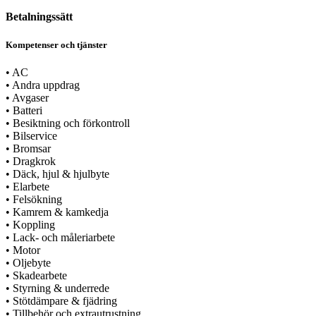
Betalningssätt
Kompetenser och tjänster
•
AC
•
Andra uppdrag
•
Avgaser
•
Batteri
•
Besiktning och förkontroll
•
Bilservice
•
Bromsar
•
Dragkrok
•
Däck, hjul & hjulbyte
•
Elarbete
•
Felsökning
•
Kamrem & kamkedja
•
Koppling
•
Lack- och måleriarbete
•
Motor
•
Oljebyte
•
Skadearbete
•
Styrning & underrede
•
Stötdämpare & fjädring
•
Tillbehör och extrautrustning