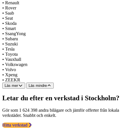
•
Renault
•
Rover
•
Saab
•
Seat
•
Skoda
•
Smart
•
SsangYong
•
Subaru
•
Suzuki
•
Tesla
•
Toyota
•
Vauxhall
•
Volkswagen
•
Volvo
•
Xpeng
•
ZEEKR
Läs mer
Läs mindre
Letar du efter en verkstad i Stockholm?
Gör som 1 624 398 andra bilägare och jämför offerter från lokala
verkstäder. Snabbt och enkelt.
Hitta verkstad