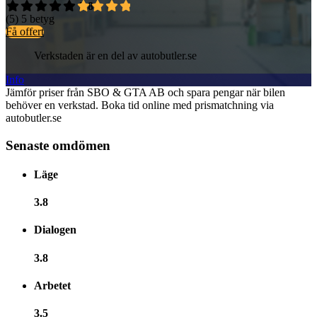
3,8
(5)
5 betyg
Få offert
Verkstaden är en del av autobutler.se
Info
Jämför priser från SBO & GTA AB och spara pengar när bilen
behöver en verkstad. Boka tid online med prismatchning via
autobutler.se
Senaste omdömen
Läge
3.8
Dialogen
3.8
Arbetet
3.5