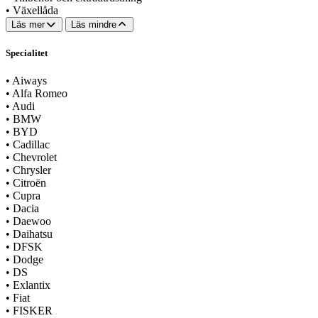
•
Växellåda
Läs mer
Läs mindre
Specialitet
•
Aiways
•
Alfa Romeo
•
Audi
•
BMW
•
BYD
•
Cadillac
•
Chevrolet
•
Chrysler
•
Citroën
•
Cupra
•
Dacia
•
Daewoo
•
Daihatsu
•
DFSK
•
Dodge
•
DS
•
Exlantix
•
Fiat
•
FISKER