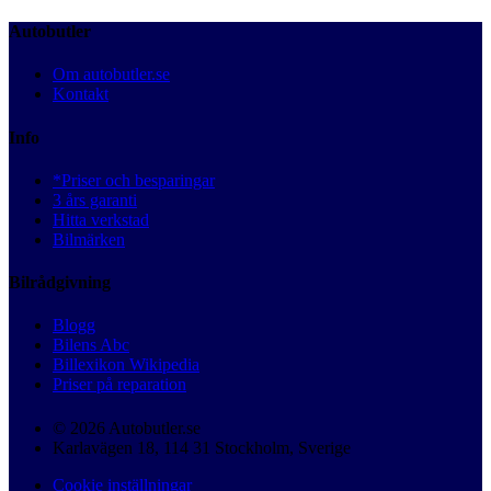
Autobutler
Om autobutler.se
Kontakt
Info
*Priser och besparingar
3 års garanti
Hitta verkstad
Bilmärken
Bilrådgivning
Blogg
Bilens Abc
Billexikon Wikipedia
Priser på reparation
© 2026 Autobutler.se
Karlavägen 18, 114 31 Stockholm, Sverige
Cookie inställningar