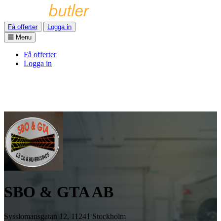
Få offerter
Logga in
Menu
Få offerter
Logga in
SBO & GTA AB
Sysslomansgatan 12, 11241 Stockholm