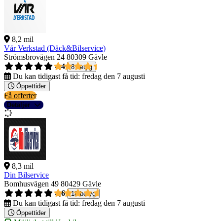
8,2 mil
Vår Verkstad (Däck&Bilservice)
Strömsbrovägen 24
80309 Gävle
4,4
8 betyg
Du kan tidigast få tid:
fredag den 7 augusti
Öppettider
Få offerter
Detaljer
8,3 mil
Din Bilservice
Bomhusvägen 49
80429 Gävle
4,6
18 betyg
Du kan tidigast få tid:
fredag den 7 augusti
Öppettider