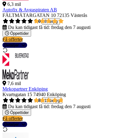
6,3 mil
Autofix & Avgaspiraten AB
FÄLTMÄTARGATAN 10
72135 Västerås
5,0
8 betyg
Du kan tidigast få tid:
fredag den 7 augusti
Öppettider
Få offerter
Detaljer
7,6 mil
Mekopartner Enköping
Kvartsgatan 15
74940 Enköping
4,8
13 betyg
Du kan tidigast få tid:
fredag den 7 augusti
Öppettider
Få offerter
Detaljer