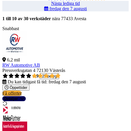
Nästa lediga tid
fredag den 7 augusti
1 till 10 av 30 verkstäder
nära 77433 Avesta
Snabbast
6,2 mil
RW Automotive AB
Pressverksgatan 4
72130 Västerås
4,9
25 betyg
Du kan tidigast få tid:
fredag den 7 augusti
Öppettider
Få offerter
Detaljer