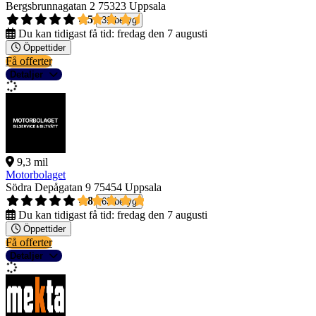
Bergsbrunnagatan 2
75323 Uppsala
4,5
39 betyg
Du kan tidigast få tid:
fredag den 7 augusti
Öppettider
Få offerter
Detaljer
9,3 mil
Motorbolaget
Södra Depågatan 9
75454 Uppsala
4,8
63 betyg
Du kan tidigast få tid:
fredag den 7 augusti
Öppettider
Få offerter
Detaljer