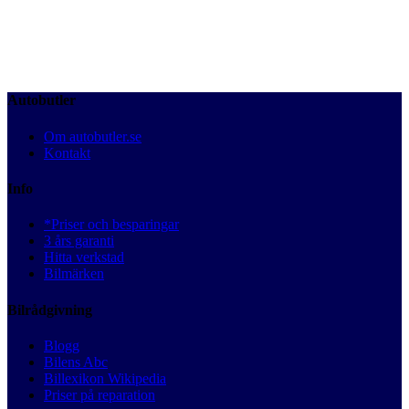
Autobutler
Om autobutler.se
Kontakt
Info
*Priser och besparingar
3 års garanti
Hitta verkstad
Bilmärken
Bilrådgivning
Blogg
Bilens Abc
Billexikon Wikipedia
Priser på reparation