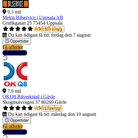
9,3 mil
Mekta Bilservice i Uppsala AB
Grafikgatan 25
75454 Uppsala
4,5
320 betyg
Du kan tidigast få tid:
fredag den 7 augusti
Öppettider
Få offerter
Detaljer
7,9 mil
OKQ8 Bilverkstad i Gävle
Skogmursvägen 37
80269 Gävle
4,5
13 betyg
Du kan tidigast få tid:
måndag den 10 augusti
Öppettider
Få offerter
Detaljer