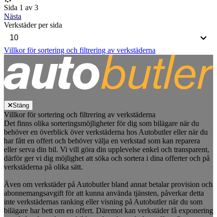
Sida 1 av 3
Nästa
Verkstäder per sida
Villkor för sortering och filtrering av verkstäderna
Stäng
Villkor för sortering och filtrering av verkstäderna
Det finns olika sorteringsmöjligheter för dig som bilägare när du
behöver en överblick över verkstäderna hos Autobutler eller när du
har fått en offert och behöver välja en verkstad som kan reparera
eller serva din bil. Vi vill göra din upplevelse enkel och transparent,
därför ger vi dig möjlighet att söka och sortera i dina offerter och på
verkstäderna på olika sätt.
Även om verkstäder på Autobutler bland annat betalar provision och
abonnemangsavgift för att kunna använda tjänsten, påverkar detta
inte verkstädernas ranking eller visning på Autobutler när du som
bilägare har bett om en offert. Däremot kan verkstäder få exponering