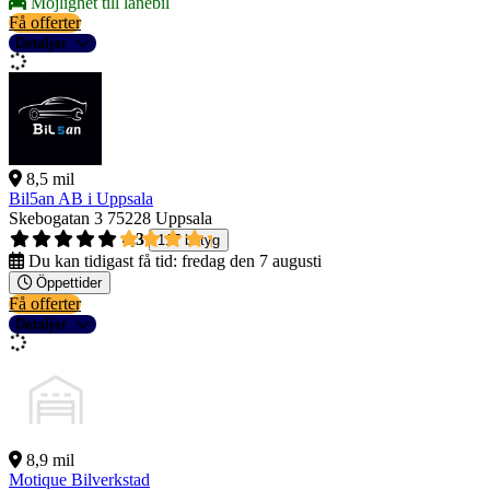
Möjlighet till lånebil
Få offerter
Detaljer
8,5 mil
Bil5an AB i Uppsala
Skebogatan 3
75228 Uppsala
4,3
117 betyg
Du kan tidigast få tid:
fredag den 7 augusti
Öppettider
Få offerter
Detaljer
8,9 mil
Motique Bilverkstad