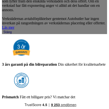
som lyfter fram den enskilda verkstaden och dess offert. Om en
verkstad har fått exponering anger vi alltid att det handlar om en
annons.
Verkstädernas avtalsförpliktelser gentemot Autobutler har ingen
inverkan på rangordningen av verkstädernas placering eller offerter.
Läs mer
Stäng
3 års garanti på din bilreparation
Din säkerhet för kvalitetsarbete
Prismatch
Fått ett billigare pris? Vi matchar det