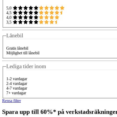
5,0
4,5
4,0
3,5
Lånebil
Gratis lånebil
Möjlighet till lånebil
Lediga tider inom
1-2 vardagar
2-4 vardagar
4-7 vardagar
7+ vardagar
Rensa filter
Spara upp till 60%* på verkstadsräkning