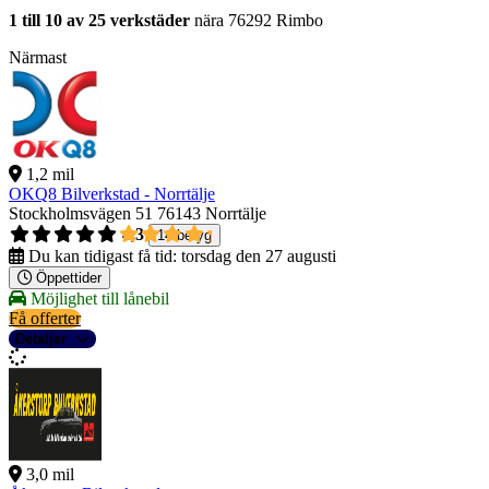
1 till 10 av 25 verkstäder
nära 76292 Rimbo
Närmast
1,2 mil
OKQ8 Bilverkstad - Norrtälje
Stockholmsvägen 51
76143 Norrtälje
4,3
14 betyg
Du kan tidigast få tid:
torsdag den 27 augusti
Öppettider
Möjlighet till lånebil
Få offerter
Detaljer
3,0 mil