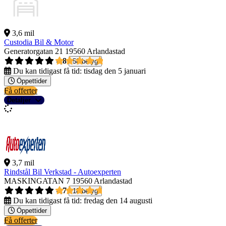
3,6 mil
Custodia Bil & Motor
Generatorgatan 21
19560 Arlandastad
4,8
58 betyg
Du kan tidigast få tid:
tisdag den 5 januari
Öppettider
Få offerter
Detaljer
3,7 mil
Rindstål Bil Verkstad - Autoexperten
MASKINGATAN 7
19560 Arlandastad
4,7
18 betyg
Du kan tidigast få tid:
fredag den 14 augusti
Öppettider
Få offerter