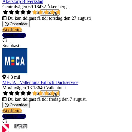
Åkerstorp Bilverkstad
Centralvägen 69
18432 Åkersberga
4,8
50 betyg
Du kan tidigast få tid:
torsdag den 27 augusti
Öppettider
Få offerter
Detaljer
Snabbast
4,3 mil
MECA - Vallentuna Bil och Däckservice
Moränvägen 13
18640 Vallentuna
4,6
87 betyg
Du kan tidigast få tid:
fredag den 7 augusti
Öppettider
Få offerter
Detaljer