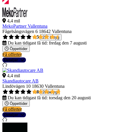
4,4 mil
MekoPartner Vallentuna
Fågelsångsvägen 6
18642 Vallentuna
4,5
252 betyg
Du kan tidigast få tid:
fredag den 7 augusti
Öppettider
Få offerter
Detaljer
4,4 mil
Skandiautocare AB
Lindövägen 10
18630 Vallentuna
4,8
20 betyg
Du kan tidigast få tid:
torsdag den 20 augusti
Öppettider
Få offerter
Detaljer