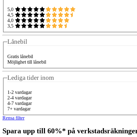
5,0
4,5
4,0
3,5
Lånebil
Gratis lånebil
Möjlighet till lånebil
Lediga tider inom
1-2 vardagar
2-4 vardagar
4-7 vardagar
7+ vardagar
Rensa filter
Spara upp till 60%* på verkstadsräkning