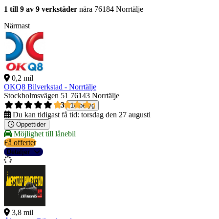
1 till 9 av 9 verkstäder
nära 76184 Norrtälje
Närmast
0,2 mil
OKQ8 Bilverkstad - Norrtälje
Stockholmsvägen 51
76143 Norrtälje
4,3
14 betyg
Du kan tidigast få tid:
torsdag den 27 augusti
Öppettider
Möjlighet till lånebil
Få offerter
Detaljer
3,8 mil