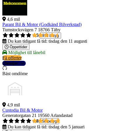
4,6 mil
Parant Bil & Motor (Godkänd Bilverkstad)
Tumstocksvägen 7
18766 Täby
4,5
915 betyg
Du kan tidigast få tid:
tisdag den 11 augusti
Öppettider
Möjlighet till lånebil
Få offerter
Detaljer
Bäst omdöme
4,9 mil
Custodia Bil & Motor
Generatorgatan 21
19560 Arlandastad
4,8
58 betyg
Du kan tidigast få tid:
tisdag den 5 januari