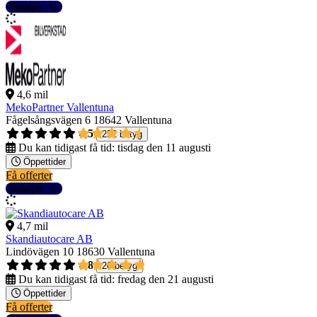
Detaljer
4,6 mil
MekoPartner Vallentuna
Fågelsångsvägen 6
18642 Vallentuna
4,5
252 betyg
Du kan tidigast få tid:
tisdag den 11 augusti
Öppettider
Få offerter
Detaljer
4,7 mil
Skandiautocare AB
Lindövägen 10
18630 Vallentuna
4,8
20 betyg
Du kan tidigast få tid:
fredag den 21 augusti
Öppettider
Få offerter