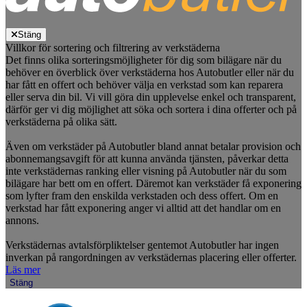
Stäng
Villkor för sortering och filtrering av verkstäderna
Det finns olika sorteringsmöjligheter för dig som bilägare när du
behöver en överblick över verkstäderna hos Autobutler eller när du
har fått en offert och behöver välja en verkstad som kan reparera
eller serva din bil. Vi vill göra din upplevelse enkel och transparent,
därför ger vi dig möjlighet att söka och sortera i dina offerter och på
verkstäderna på olika sätt.
Även om verkstäder på Autobutler bland annat betalar provision och
abonnemangsavgift för att kunna använda tjänsten, påverkar detta
inte verkstädernas ranking eller visning på Autobutler när du som
bilägare har bett om en offert. Däremot kan verkstäder få exponering
som lyfter fram den enskilda verkstaden och dess offert. Om en
verkstad har fått exponering anger vi alltid att det handlar om en
annons.
Verkstädernas avtalsförpliktelser gentemot Autobutler har ingen
inverkan på rangordningen av verkstädernas placering eller offerter.
Läs mer
Stäng