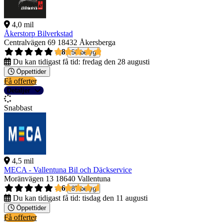
4,0 mil
Åkerstorp Bilverkstad
Centralvägen 69
18432 Åkersberga
4,8
50 betyg
Du kan tidigast få tid:
fredag den 28 augusti
Öppettider
Få offerter
Detaljer
Snabbast
4,5 mil
MECA - Vallentuna Bil och Däckservice
Moränvägen 13
18640 Vallentuna
4,6
87 betyg
Du kan tidigast få tid:
tisdag den 11 augusti
Öppettider
Få offerter