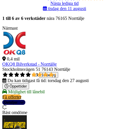
Nästa lediga tid
tisdag den 11 augusti
1 till 6 av 6 verkstäder
nära 76165 Norrtälje
Närmast
0,4 mil
OKQ8 Bilverkstad - Norrtälje
Stockholmsvägen 51
76143 Norrtälje
4,3
14 betyg
Du kan tidigast få tid:
torsdag den 27 augusti
Öppettider
Möjlighet till lånebil
Få offerter
Detaljer
Bäst omdöme