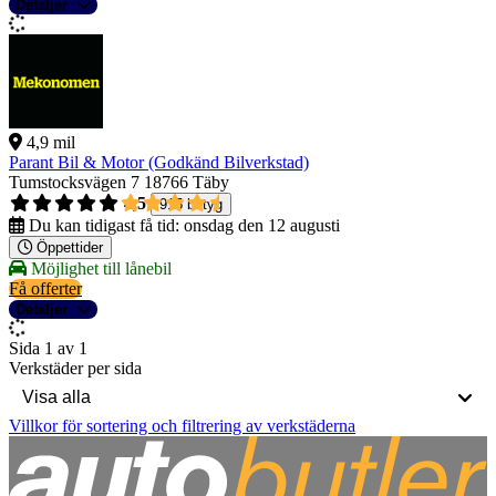
Detaljer
4,9 mil
Parant Bil & Motor (Godkänd Bilverkstad)
Tumstocksvägen 7
18766 Täby
4,5
915 betyg
Du kan tidigast få tid:
onsdag den 12 augusti
Öppettider
Möjlighet till lånebil
Få offerter
Detaljer
Sida 1 av 1
Verkstäder per sida
Villkor för sortering och filtrering av verkstäderna