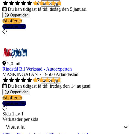
4,8
58 betyg
Du kan tidigast få tid:
tisdag den 5 januari
Öppettider
Få offerter
Detaljer
5,0 mil
Rindstål Bil Verkstad - Autoexperten
MASKINGATAN 7
19560 Arlandastad
4,7
18 betyg
Du kan tidigast få tid:
fredag den 14 augusti
Öppettider
Få offerter
Detaljer
Sida 1 av 1
Verkstäder per sida