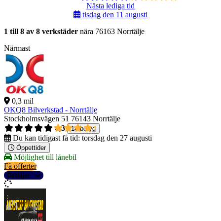
Nästa lediga tid
tisdag den 11 augusti
1 till 8 av 8 verkstäder
nära 76163 Norrtälje
Närmast
0,3 mil
OKQ8 Bilverkstad - Norrtälje
Stockholmsvägen 51
76143 Norrtälje
4,3
14 betyg
Du kan tidigast få tid:
torsdag den 27 augusti
Öppettider
Möjlighet till lånebil
Få offerter
Detaljer