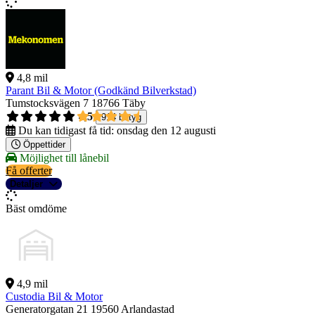
4,8 mil
Parant Bil & Motor (Godkänd Bilverkstad)
Tumstocksvägen 7
18766 Täby
4,5
914 betyg
Du kan tidigast få tid:
onsdag den 12 augusti
Öppettider
Möjlighet till lånebil
Få offerter
Detaljer
Bäst omdöme
4,9 mil
Custodia Bil & Motor
Generatorgatan 21
19560 Arlandastad