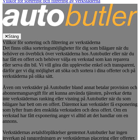
Villkor för sortering och filtrering av verkstäderna
Stäng
Villkor för sortering och filtrering av verkstäderna
Det finns olika sorteringsmöjligheter för dig som bilägare när du
behöver en överblick över verkstäderna hos Autobutler eller när du
har fått en offert och behöver välja en verkstad som kan reparera
eller serva din bil. Vi vill göra din upplevelse enkel och transparent,
därför ger vi dig möjlighet att söka och sortera i dina offerter och på
verkstäderna på olika sätt.
Även om verkstäder på Autobutler bland annat betalar provision och
abonnemangsavgift för att kunna använda tjänsten, påverkar detta
inte verkstädernas ranking eller visning på Autobutler när du som
bilägare har bett om en offert. Däremot kan verkstäder få exponering
som lyfter fram den enskilda verkstaden och dess offert. Om en
verkstad har fått exponering anger vi alltid att det handlar om en
annons.
Verkstädernas avtalsförpliktelser gentemot Autobutler har ingen
inverkan på rangordningen av verkstädernas placering eller offerter.