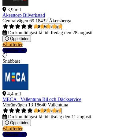
3,9 mil
Åkerstorp Bilverkstad
Centralvägen 69
18432 Åkersberga
4,8
50 betyg
Du kan tidigast få tid:
fredag den 28 augusti
Öppettider
Få offerter
Detaljer
Snabbast
4,4 mil
MECA - Vallentuna Bil och Däckservice
Moränvägen 13
18640 Vallentuna
4,6
89 betyg
Du kan tidigast få tid:
tisdag den 11 augusti
Öppettider
Få offerter
Detaljer