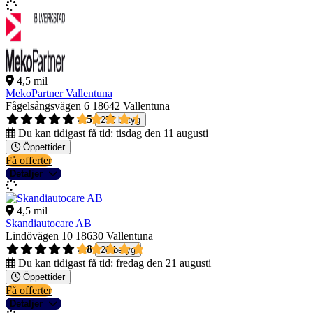
4,5 mil
MekoPartner Vallentuna
Fågelsångsvägen 6
18642 Vallentuna
4,5
252 betyg
Du kan tidigast få tid:
tisdag den 11 augusti
Öppettider
Få offerter
Detaljer
4,5 mil
Skandiautocare AB
Lindövägen 10
18630 Vallentuna
4,8
20 betyg
Du kan tidigast få tid:
fredag den 21 augusti
Öppettider
Få offerter
Detaljer