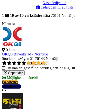
Nästa lediga tid
tisdag den 11 augusti
1 till 10 av 10 verkstäder
nära 76151 Norrtälje
Närmast
0,1 mil
OKQ8 Bilverkstad - Norrtälje
Stockholmsvägen 51
76143 Norrtälje
4,3
14 betyg
Du kan tidigast få tid:
torsdag den 27 augusti
Öppettider
Möjlighet till lånebil
Få offerter
Detaljer