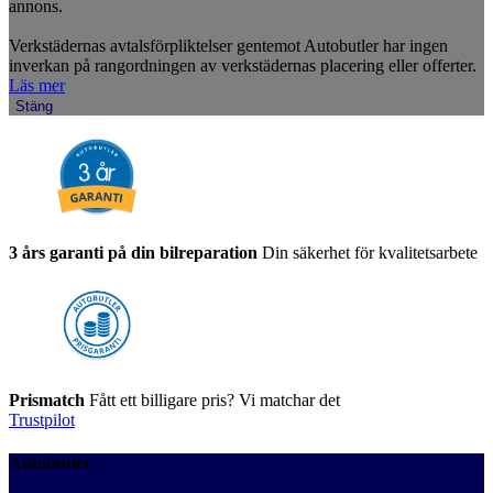
annons.
Verkstädernas avtalsförpliktelser gentemot Autobutler har ingen
inverkan på rangordningen av verkstädernas placering eller offerter.
Läs mer
Stäng
3 års garanti på din bilreparation
Din säkerhet för kvalitetsarbete
Prismatch
Fått ett billigare pris? Vi matchar det
Trustpilot
Autobutler