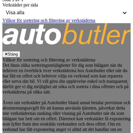
Verkstäder per sida
Villkor för sortering och filtrering av verkstäderna
Stäng
Villkor för sortering och filtrering av verkstäderna
Det finns olika sorteringsmöjligheter för dig som bilägare när du
behöver en överblick över verkstäderna hos Autobutler eller när du
har fått en offert och behöver välja en verkstad som kan reparera
eller serva din bil. Vi vill göra din upplevelse enkel och transparent,
därför ger vi dig möjlighet att söka och sortera i dina offerter och på
verkstäderna på olika sätt.
Även om verkstäder på Autobutler bland annat betalar provision och
abonnemangsavgift för att kunna använda tjänsten, påverkar detta
inte verkstädernas ranking eller visning på Autobutler när du som
bilägare har bett om en offert. Däremot kan verkstäder få exponering
som lyfter fram den enskilda verkstaden och dess offert. Om en
verkstad har fått exponering anger vi alltid att det handlar om en