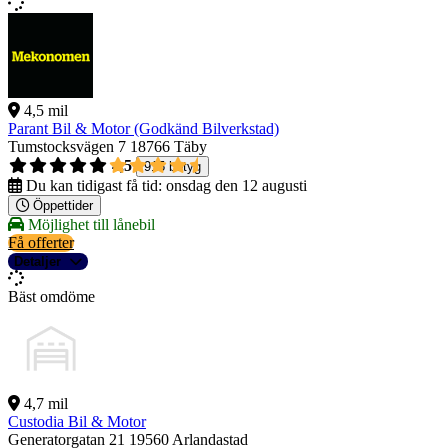
4,5 mil
Parant Bil & Motor (Godkänd Bilverkstad)
Tumstocksvägen 7
18766 Täby
4,5
915 betyg
Du kan tidigast få tid:
onsdag den 12 augusti
Öppettider
Möjlighet till lånebil
Få offerter
Detaljer
Bäst omdöme
4,7 mil
Custodia Bil & Motor
Generatorgatan 21
19560 Arlandastad