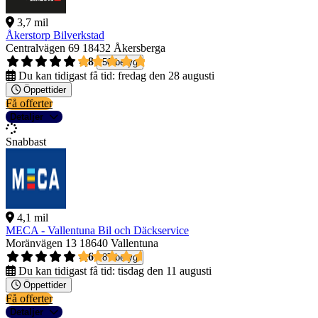
3,7 mil
Åkerstorp Bilverkstad
Centralvägen 69
18432 Åkersberga
4,8
50 betyg
Du kan tidigast få tid:
fredag den 28 augusti
Öppettider
Få offerter
Detaljer
Snabbast
4,1 mil
MECA - Vallentuna Bil och Däckservice
Moränvägen 13
18640 Vallentuna
4,6
87 betyg
Du kan tidigast få tid:
tisdag den 11 augusti
Öppettider
Få offerter
Detaljer