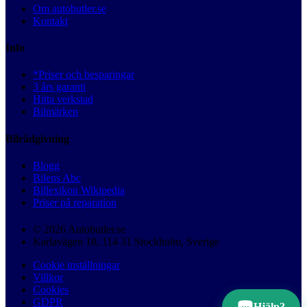
Om autobutler.se
Kontakt
Info
*Priser och besparingar
3 års garanti
Hitta verkstad
Bilmärken
Bilrådgivning
Blogg
Bilens Abc
Billexikon Wikipedia
Priser på reparation
© 2026 Autobutler.se
Karlavägen 18, 114 31 Stockholm, Sverige
Cookie inställningar
Villkor
Cookies
GDPR
Hjälp?