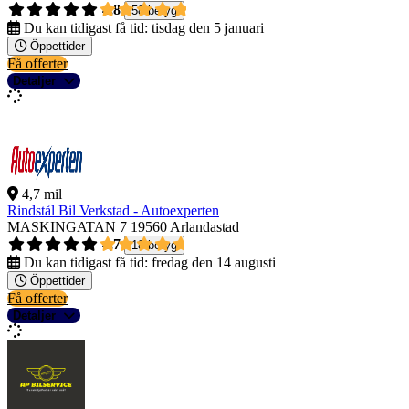
4,8
58 betyg
Du kan tidigast få tid:
tisdag den 5 januari
Öppettider
Få offerter
Detaljer
4,7 mil
Rindstål Bil Verkstad - Autoexperten
MASKINGATAN 7
19560 Arlandastad
4,7
18 betyg
Du kan tidigast få tid:
fredag den 14 augusti
Öppettider
Få offerter
Detaljer