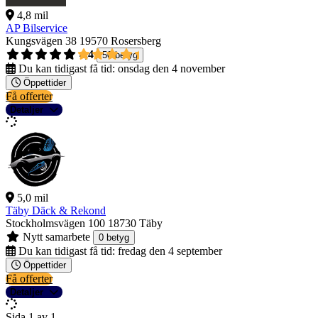
4,8 mil
AP Bilservice
Kungsvägen 38
19570 Rosersberg
4,4
50 betyg
Du kan tidigast få tid:
onsdag den 4 november
Öppettider
Få offerter
Detaljer
5,0 mil
Täby Däck & Rekond
Stockholmsvägen 100
18730 Täby
Nytt samarbete
0 betyg
Du kan tidigast få tid:
fredag den 4 september
Öppettider
Få offerter
Detaljer
Sida 1 av 1