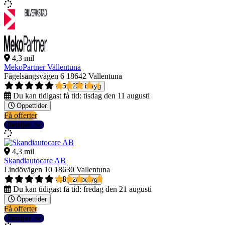
4,3 mil
MekoPartner Vallentuna
Fågelsångsvägen 6
18642 Vallentuna
4,5
252 betyg
Du kan tidigast få tid:
tisdag den 11 augusti
Öppettider
Få offerter
Detaljer
4,3 mil
Skandiautocare AB
Lindövägen 10
18630 Vallentuna
4,8
20 betyg
Du kan tidigast få tid:
fredag den 21 augusti
Öppettider
Få offerter
Detaljer