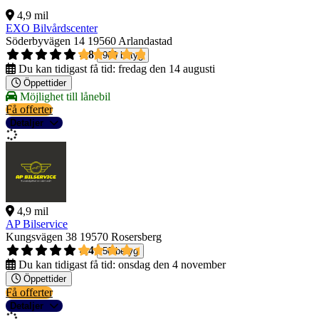
4,9 mil
EXO Bilvårdscenter
Söderbyvägen 14
19560 Arlandastad
4,8
909 betyg
Du kan tidigast få tid:
fredag den 14 augusti
Öppettider
Möjlighet till lånebil
Få offerter
Detaljer
4,9 mil
AP Bilservice
Kungsvägen 38
19570 Rosersberg
4,4
50 betyg
Du kan tidigast få tid:
onsdag den 4 november
Öppettider
Få offerter
Detaljer