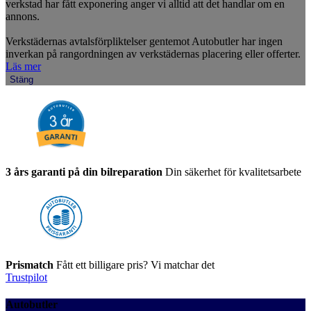
verkstad har fått exponering anger vi alltid att det handlar om en
annons.
Verkstädernas avtalsförpliktelser gentemot Autobutler har ingen
inverkan på rangordningen av verkstädernas placering eller offerter.
Läs mer
Stäng
3 års garanti på din bilreparation
Din säkerhet för kvalitetsarbete
Prismatch
Fått ett billigare pris? Vi matchar det
Trustpilot
Autobutler