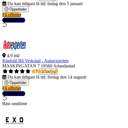
Du kan tidigast få tid:
tisdag den 5 januari
Öppettider
Få offerter
Detaljer
4,9 mil
Rindstål Bil Verkstad - Autoexperten
MASKINGATAN 7
19560 Arlandastad
4,7
18 betyg
Du kan tidigast få tid:
fredag den 14 augusti
Öppettider
Få offerter
Detaljer
Bäst omdöme