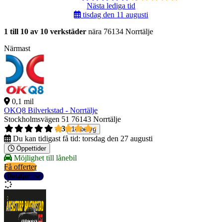
Nästa lediga tid
tisdag den 11 augusti
1 till 10 av 10 verkstäder
nära 76134 Norrtälje
Närmast
0,1 mil
OKQ8 Bilverkstad - Norrtälje
Stockholmsvägen 51
76143 Norrtälje
4,3
14 betyg
Du kan tidigast få tid:
torsdag den 27 augusti
Öppettider
Möjlighet till lånebil
Få offerter
Detaljer