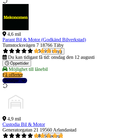
4,6 mil
Parant Bil & Motor (Godkänd Bilverkstad)
Tumstocksvägen 7
18766 Täby
4,5
915 betyg
Du kan tidigast få tid:
onsdag den 12 augusti
Öppettider
Möjlighet till lånebil
Få offerter
Detaljer
4,9 mil
Custodia Bil & Motor
Generatorgatan 21
19560 Arlandastad
4,8
58 betyg