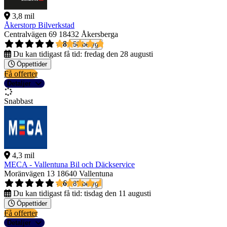
3,8 mil
Åkerstorp Bilverkstad
Centralvägen 69
18432 Åkersberga
4,8
50 betyg
Du kan tidigast få tid:
fredag den 28 augusti
Öppettider
Få offerter
Detaljer
Snabbast
4,3 mil
MECA - Vallentuna Bil och Däckservice
Moränvägen 13
18640 Vallentuna
4,6
87 betyg
Du kan tidigast få tid:
tisdag den 11 augusti
Öppettider
Få offerter
Detaljer