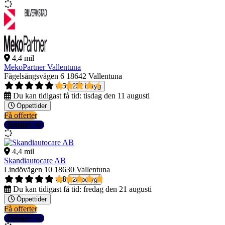
4,4 mil
MekoPartner Vallentuna
Fågelsångsvägen 6
18642 Vallentuna
4,5
252 betyg
Du kan tidigast få tid:
tisdag den 11 augusti
Öppettider
Få offerter
Detaljer
4,4 mil
Skandiautocare AB
Lindövägen 10
18630 Vallentuna
4,8
20 betyg
Du kan tidigast få tid:
fredag den 21 augusti
Öppettider
Få offerter
Detaljer