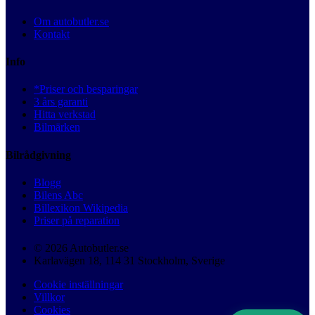
Om autobutler.se
Kontakt
Info
*Priser och besparingar
3 års garanti
Hitta verkstad
Bilmärken
Bilrådgivning
Blogg
Bilens Abc
Billexikon Wikipedia
Priser på reparation
© 2026 Autobutler.se
Karlavägen 18, 114 31 Stockholm, Sverige
Cookie inställningar
Villkor
Cookies