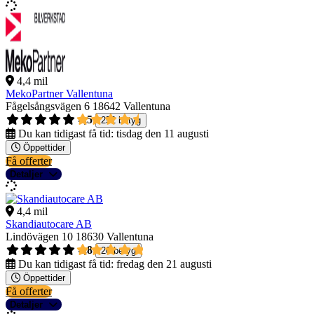
4,4 mil
MekoPartner Vallentuna
Fågelsångsvägen 6
18642 Vallentuna
4,5
252 betyg
Du kan tidigast få tid:
tisdag den 11 augusti
Öppettider
Få offerter
Detaljer
4,4 mil
Skandiautocare AB
Lindövägen 10
18630 Vallentuna
4,8
20 betyg
Du kan tidigast få tid:
fredag den 21 augusti
Öppettider
Få offerter
Detaljer