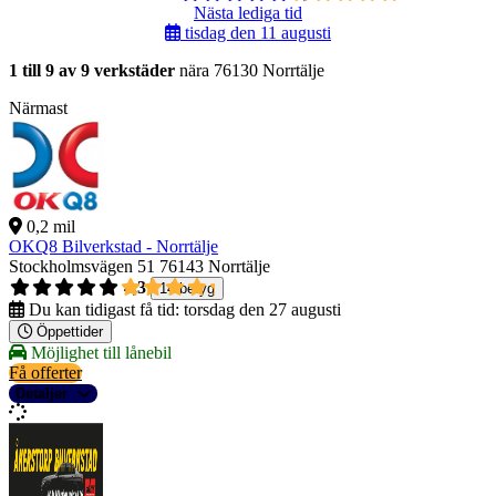
Nästa lediga tid
tisdag den 11 augusti
1 till 9 av 9 verkstäder
nära 76130 Norrtälje
Närmast
0,2 mil
OKQ8 Bilverkstad - Norrtälje
Stockholmsvägen 51
76143 Norrtälje
4,3
14 betyg
Du kan tidigast få tid:
torsdag den 27 augusti
Öppettider
Möjlighet till lånebil
Få offerter
Detaljer