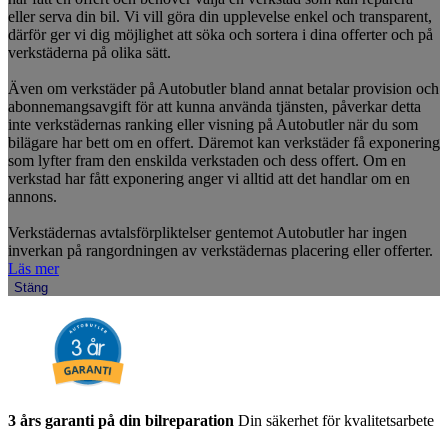
eller serva din bil. Vi vill göra din upplevelse enkel och transparent,
därför ger vi dig möjlighet att söka och sortera i dina offerter och på
verkstäderna på olika sätt.
Även om verkstäder på Autobutler bland annat betalar provision och
abonnemangsavgift för att kunna använda tjänsten, påverkar detta
inte verkstädernas ranking eller visning på Autobutler när du som
bilägare har bett om en offert. Däremot kan verkstäder få exponering
som lyfter fram den enskilda verkstaden och dess offert. Om en
verkstad har fått exponering anger vi alltid att det handlar om en
annons.
Verkstädernas avtalsförpliktelser gentemot Autobutler har ingen
inverkan på rangordningen av verkstädernas placering eller offerter.
Läs mer
Stäng
3 års garanti på din bilreparation
Din säkerhet för kvalitetsarbete