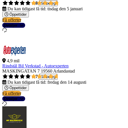
4,8
58 betyg
Du kan tidigast få tid:
tisdag den 5 januari
Öppettider
Få offerter
Detaljer
4,9 mil
Rindstål Bil Verkstad - Autoexperten
MASKINGATAN 7
19560 Arlandastad
4,7
18 betyg
Du kan tidigast få tid:
fredag den 14 augusti
Öppettider
Få offerter
Detaljer