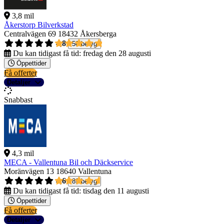
3,8 mil
Åkerstorp Bilverkstad
Centralvägen 69
18432 Åkersberga
4,8
50 betyg
Du kan tidigast få tid:
fredag den 28 augusti
Öppettider
Få offerter
Detaljer
Snabbast
4,3 mil
MECA - Vallentuna Bil och Däckservice
Moränvägen 13
18640 Vallentuna
4,6
89 betyg
Du kan tidigast få tid:
tisdag den 11 augusti
Öppettider
Få offerter
Detaljer