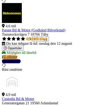
4,6 mil
Parant Bil & Motor (Godkänd Bilverkstad)
Tumstocksvägen 7
18766 Täby
4,5
914 betyg
Du kan tidigast få tid:
onsdag den 12 augusti
Öppettider
Möjlighet till lånebil
Få offerter
Detaljer
Bäst omdöme
4,9 mil
Custodia Bil & Motor
Generatorgatan 21
19560 Arlandastad