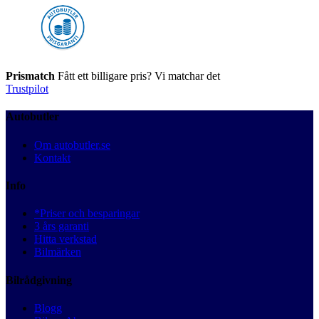
Prismatch
Fått ett billigare pris? Vi matchar det
Trustpilot
Autobutler
Om autobutler.se
Kontakt
Info
*Priser och besparingar
3 års garanti
Hitta verkstad
Bilmärken
Bilrådgivning
Blogg