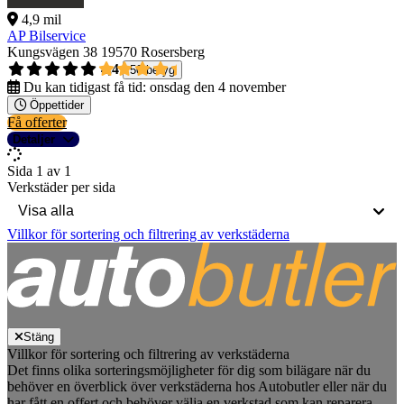
4,9 mil
AP Bilservice
Kungsvägen 38
19570 Rosersberg
4,4
50 betyg
Du kan tidigast få tid:
onsdag den 4 november
Öppettider
Få offerter
Detaljer
Sida 1 av 1
Verkstäder per sida
Villkor för sortering och filtrering av verkstäderna
Stäng
Villkor för sortering och filtrering av verkstäderna
Det finns olika sorteringsmöjligheter för dig som bilägare när du
behöver en överblick över verkstäderna hos Autobutler eller när du
har fått en offert och behöver välja en verkstad som kan reparera