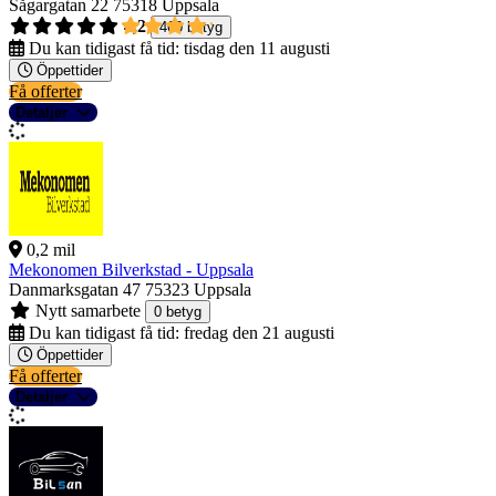
Sågargatan 22
75318 Uppsala
4,2
460 betyg
Du kan tidigast få tid:
tisdag den 11 augusti
Öppettider
Få offerter
Detaljer
0,2 mil
Mekonomen Bilverkstad - Uppsala
Danmarksgatan 47
75323 Uppsala
Nytt samarbete
0 betyg
Du kan tidigast få tid:
fredag den 21 augusti
Öppettider
Få offerter
Detaljer