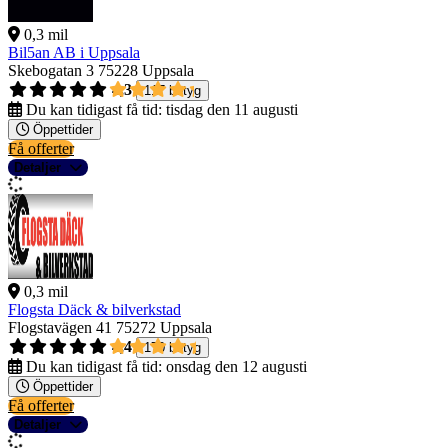
0,3 mil
Bil5an AB i Uppsala
Skebogatan 3
75228 Uppsala
4,3
117 betyg
Du kan tidigast få tid:
tisdag den 11 augusti
Öppettider
Få offerter
Detaljer
0,3 mil
Flogsta Däck & bilverkstad
Flogstavägen 41
75272 Uppsala
4,4
170 betyg
Du kan tidigast få tid:
onsdag den 12 augusti
Öppettider
Få offerter
Detaljer