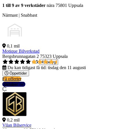
1 till 9 av 9 verkstäder
nära 75801 Uppsala
Närmast | Snabbast
0,1 mil
Motique Bilverkstad
Bergsbrunnagatan 2
75323 Uppsala
4,5
41 betyg
Du kan tidigast få tid:
tisdag den 11 augusti
Öppettider
Få offerter
Detaljer
0,2 mil
Vilan Bilservice