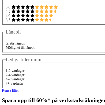
5,0
4,5
4,0
3,5
Lånebil
Gratis lånebil
Möjlighet till lånebil
Lediga tider inom
1-2 vardagar
2-4 vardagar
4-7 vardagar
7+ vardagar
Rensa filter
Spara upp till 60%* på verkstadsräkning