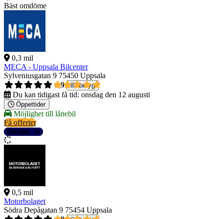
Bäst omdöme
0,3 mil
MECA - Uppsala Bilcenter
Sylveniusgatan 9
75450 Uppsala
4,9
83 betyg
Du kan tidigast få tid:
onsdag den 12 augusti
Öppettider
Möjlighet till lånebil
Få offerter
Detaljer
0,5 mil
Motorbolaget
Södra Depågatan 9
75454 Uppsala