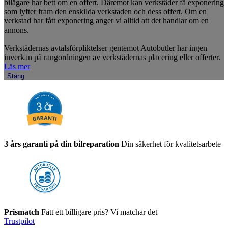
bilägare har bett om en offert. Däremot kan verkstäder få exponering
som lyfter fram den enskilda verkstaden och dess offert. Om en
verkstad har fått exponering anger vi alltid att det handlar om en
annons.
Verkstädernas avtalsförpliktelser gentemot Autobutler har ingen
inverkan på rangordningen av verkstädernas placering eller offerter.
Läs mer
Stäng
3 års garanti på din bilreparation
Din säkerhet för kvalitetsarbete
Prismatch
Fått ett billigare pris? Vi matchar det
Trustpilot