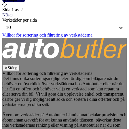
Sida 1 av 2
Nästa
Verkstäder per sida
Villkor för sortering och filtrering av verkstäderna
Stäng
Villkor för sortering och filtrering av verkstäderna
Det finns olika sorteringsmöjligheter för dig som bilägare när du
behöver en överblick över verkstäderna hos Autobutler eller när du
har fått en offert och behöver välja en verkstad som kan reparera
eller serva din bil. Vi vill göra din upplevelse enkel och transparent,
därför ger vi dig möjlighet att söka och sortera i dina offerter och på
verkstäderna på olika sätt.
Även om verkstäder på Autobutler bland annat betalar provision och
abonnemangsavgift för att kunna använda tjänsten, påverkar detta
inte verkstädernas ranking eller visning på Autobutler när du som