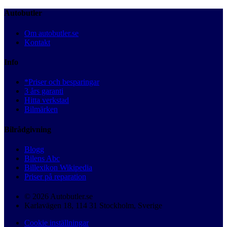
Autobutler
Om autobutler.se
Kontakt
Info
*Priser och besparingar
3 års garanti
Hitta verkstad
Bilmärken
Bilrådgivning
Blogg
Bilens Abc
Billexikon Wikipedia
Priser på reparation
© 2026 Autobutler.se
Karlavägen 18, 114 31 Stockholm, Sverige
Cookie inställningar