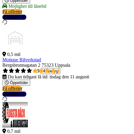
Öppettider
Möjlighet till lånebil
Få offerter
Detaljer
0,5 mil
Motique Bilverkstad
Bergsbrunnagatan 2
75323 Uppsala
4,5
41 betyg
Du kan tidigast få tid:
tisdag den 11 augusti
Öppettider
Få offerter
Detaljer
0,7 mil