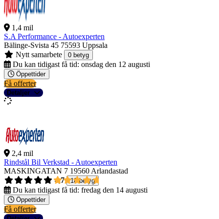
1,4 mil
S.A Performance - Autoexperten
Bälinge-Svista 45
75593 Uppsala
Nytt samarbete
0 betyg
Du kan tidigast få tid:
onsdag den 12 augusti
Öppettider
Få offerter
Detaljer
2,4 mil
Rindstål Bil Verkstad - Autoexperten
MASKINGATAN 7
19560 Arlandastad
4,7
18 betyg
Du kan tidigast få tid:
fredag den 14 augusti
Öppettider
Få offerter
Detaljer