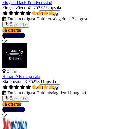
Flogsta Däck & bilverkstad
Flogstavägen 41
75272 Uppsala
4,4
170 betyg
Du kan tidigast få tid:
onsdag den 12 augusti
Öppettider
Få offerter
Detaljer
0,8 mil
Bil5an AB i Uppsala
Skebogatan 3
75228 Uppsala
4,3
117 betyg
Du kan tidigast få tid:
tisdag den 11 augusti
Öppettider
Få offerter
Detaljer