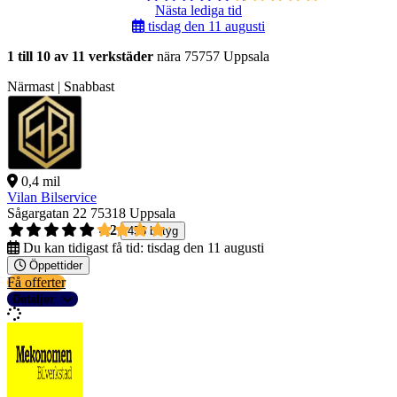
Nästa lediga tid
tisdag den 11 augusti
1 till 10 av 11 verkstäder
nära 75757 Uppsala
Närmast | Snabbast
0,4 mil
Vilan Bilservice
Sågargatan 22
75318 Uppsala
4,2
458 betyg
Du kan tidigast få tid:
tisdag den 11 augusti
Öppettider
Få offerter
Detaljer