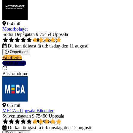
0,4 mil
Motorbolaget
Södra Depågatan 9
75454 Uppsala
4,8
64 betyg
Du kan tidigast få tid:
tisdag den 11 augusti
Öppettider
Få offerter
Detaljer
Bäst omdöme
0,5 mil
MECA - Uppsala Bilcenter
Sylveniusgatan 9
75450 Uppsala
4,9
83 betyg
Du kan tidigast få tid:
onsdag den 12 augusti