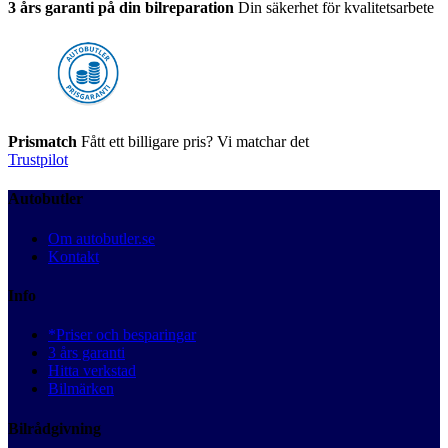
3 års garanti på din bilreparation
Din säkerhet för kvalitetsarbete
Prismatch
Fått ett billigare pris? Vi matchar det
Trustpilot
Autobutler
Om autobutler.se
Kontakt
Info
*Priser och besparingar
3 års garanti
Hitta verkstad
Bilmärken
Bilrådgivning