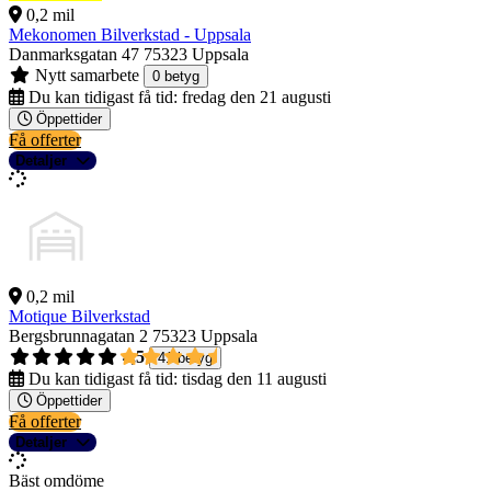
0,2 mil
Mekonomen Bilverkstad - Uppsala
Danmarksgatan 47
75323 Uppsala
Nytt samarbete
0 betyg
Du kan tidigast få tid:
fredag den 21 augusti
Öppettider
Få offerter
Detaljer
0,2 mil
Motique Bilverkstad
Bergsbrunnagatan 2
75323 Uppsala
4,5
41 betyg
Du kan tidigast få tid:
tisdag den 11 augusti
Öppettider
Få offerter
Detaljer
Bäst omdöme