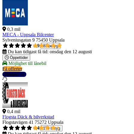
0,3 mil
MECA - Uppsala Bilcenter
Sylveniusgatan 9
75450 Uppsala
4,9
83 betyg
Du kan tidigast få tid:
onsdag den 12 augusti
Öppettider
Möjlighet till lånebil
Få offerter
Detaljer
0,4 mil
Flogsta Däck & bilverkstad
Flogstavägen 41
75272 Uppsala
4,4
170 betyg
Du kan tidigast få tid:
onsdag den 12 augusti