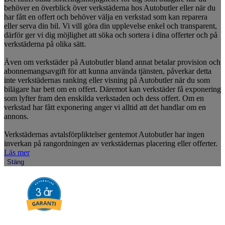
behöver en överblick över verkstäderna hos Autobutler eller när du
har fått en offert och behöver välja en verkstad som kan reparera
eller serva din bil. Vi vill göra din upplevelse enkel och transparent,
därför ger vi dig möjlighet att söka och sortera i dina offerter och på
verkstäderna på olika sätt.
Även om verkstäder på Autobutler bland annat betalar provision och
abonnemangsavgift för att kunna använda tjänsten, påverkar detta
inte verkstädernas ranking eller visning på Autobutler när du som
bilägare har bett om en offert. Däremot kan verkstäder få exponering
som lyfter fram den enskilda verkstaden och dess offert. Om en
verkstad har fått exponering anger vi alltid att det handlar om en
annons.
Verkstädernas avtalsförpliktelser gentemot Autobutler har ingen
inverkan på rangordningen av verkstädernas placering eller offerter.
Läs mer
Stäng