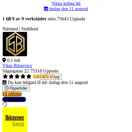
Nästa lediga tid
tisdag den 11 augusti
1 till 9 av 9 verkstäder
nära 75643 Uppsala
Närmast | Snabbast
0,1 mil
Vilan Bilservice
Sågargatan 22
75318 Uppsala
4,2
458 betyg
Du kan tidigast få tid:
tisdag den 11 augusti
Öppettider
Få offerter
Detaljer