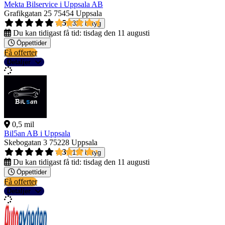
Mekta Bilservice i Uppsala AB
Grafikgatan 25
75454 Uppsala
4,5
321 betyg
Du kan tidigast få tid:
tisdag den 11 augusti
Öppettider
Få offerter
Detaljer
0,5 mil
Bil5an AB i Uppsala
Skebogatan 3
75228 Uppsala
4,3
117 betyg
Du kan tidigast få tid:
tisdag den 11 augusti
Öppettider
Få offerter
Detaljer