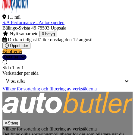
1,1 mil
S.A Performance - Autoexperten
Bälinge-Svista 45
75593 Uppsala
Nytt samarbete
0 betyg
Du kan tidigast få tid:
onsdag den 12 augusti
Öppettider
Få offerter
Detaljer
Sida 1 av 1
Verkstäder per sida
Villkor för sortering och filtrering av verkstäderna
Stäng
Villkor för sortering och filtrering av verkstäderna
Det finns olika sorteringsmöjligheter för dig som bilägare när du