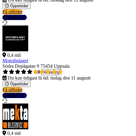
Öppettider
Få offerter
Detaljer
0,4 mil
Motorbolaget
Södra Depågatan 9
75454 Uppsala
4,8
64 betyg
Du kan tidigast få tid:
tisdag den 11 augusti
Öppettider
Få offerter
Detaljer
0,4 mil